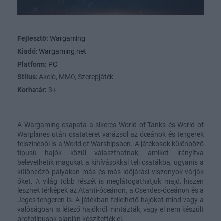
Fejlesztő:
Wargaming
Kiadó:
Wargaming.net
Platform:
PC
Stílus:
Akció, MMO, Szerepjáték
Korhatár:
3+
A Wargaming csapata a sikeres World of Tanks és World of
Warplanes után csatateret varázsol az óceánok és tengerek
felszínéből is a World of Warshipsben. A játékosok különböző
típusú hajók közül választhatnak, amiket irányítva
belevethetik magukat a kihívásokkal teli csatákba, ugyanis a
különböző pályákon más és más időjárási viszonyok várják
őket. A világ több részét is meglátogathatjuk majd, hiszen
lesznek térképek az Atanti-óceánon, a Csendes-óceánon és a
Jeges-tengeren is. A játékban fellelhető hajókat mind vagy a
valóságban is létező hajókról mintázták, vagy el nem készült
prototípusok alapján készítették el.