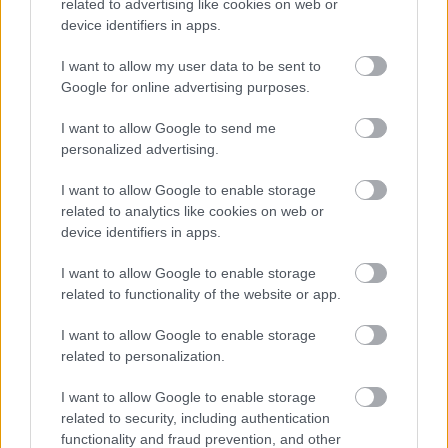
related to advertising like cookies on web or
device identifiers in apps.
I want to allow my user data to be sent to
Google for online advertising purposes.
I want to allow Google to send me
personalized advertising.
I want to allow Google to enable storage
Sok újdonságot hoz a World of Warships új frissítése
related to analytics like cookies on web or
Hír
| 2021.07.19 08:31
device identifiers in apps.
A következő frissítésben egy új eseménnyel együtt a holland
flotta néhány tagja is debütál.
I want to allow Google to enable storage
related to functionality of the website or app.
I want to allow Google to enable storage
related to personalization.
I want to allow Google to enable storage
related to security, including authentication
functionality and fraud prevention, and other