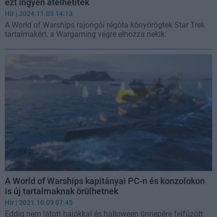
ezt ingyen átélhetitek
Hír
| 2024.11.03 14:13
A World of Warships rajongói régóta könyörögtek Star Trek
tartalmakért, a Wargaming végre elhozza nekik.
A World of Warships kapitányai PC-n és konzolokon
is új tartalmaknak örülhetnek
Hír
| 2021.10.09 07:45
Eddig nem látott hajókkal és halloween ünnepére felfűzött