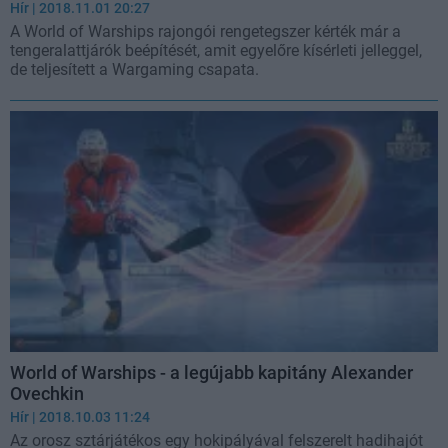
Hír
| 2018.11.01 20:27
A World of Warships rajongói rengetegszer kérték már a
tengeralattjárók beépítését, amit egyelőre kísérleti jelleggel,
de teljesített a Wargaming csapata.
World of Warships - a legújabb kapitány Alexander
Ovechkin
Hír
| 2018.10.03 11:24
Az orosz sztárjátékos egy hokipályával felszerelt hadihajót