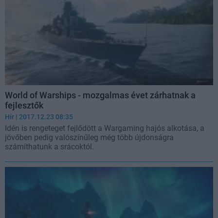
World of Warships - mozgalmas évet zárhatnak a
fejlesztők
Hír
| 2017.12.23 08:35
Idén is rengeteget fejlődött a Wargaming hajós alkotása, a
jövőben pedig valószínűleg még több újdonságra
számíthatunk a srácoktól.