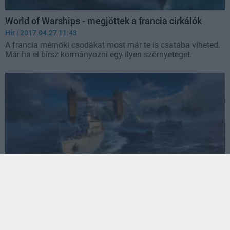
World of Warships - megjöttek a francia cirkálók
Hír
| 2017.04.27 11:43
A francia mérnöki csodákat most már te is csatába viheted.
Már ha el bírsz kormányozni egy ilyen szörnyeteget.
World of Warships - erre számíthatunk 2017-ben
Hír
| 2017.01.12 17:10