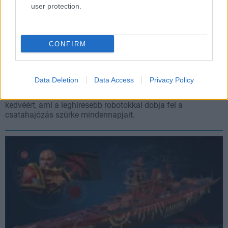
user protection.
CONFIRM
Kedvenc Transformers karaktereink csatlakoznak a
World of Warships csatáihoz
Data Deletion
Data Access
Privacy Policy
Hír
| 2020.08.04 14:39
A Hasbro és a Wargaming összefogtak egy új esemény
kedvéért, ami a leghíresebb robotokkal dobja fel a
csatahajózás szürke mindennapjait.