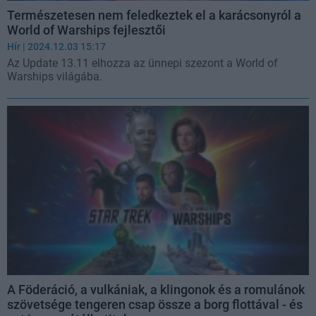
Természetesen nem feledkeztek el a karácsonyról a
World of Warships fejlesztői
Hír
| 2024.12.03 15:17
Az Update 13.11 elhozza az ünnepi szezont a World of
Warships világába.
A Föderáció, a vulkániak, a klingonok és a romulánok
szövetsége tengeren csap össze a borg flottával - és