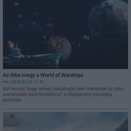
Az űrbe megy a World of Warships
Hír
| 2018.03.27 11:47
Azt hinnéd, hogy német csatahajók nem mehetnek az űrbe,
aszteroidák közé lövöldözni? A Wargaming másképp
gondolja.