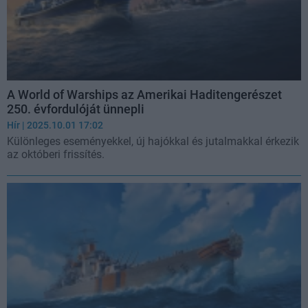
A World of Warships az Amerikai Haditengerészet
250. évfordulóját ünnepli
Hír
| 2025.10.01 17:02
Különleges eseményekkel, új hajókkal és jutalmakkal érkezik
az októberi frissítés.