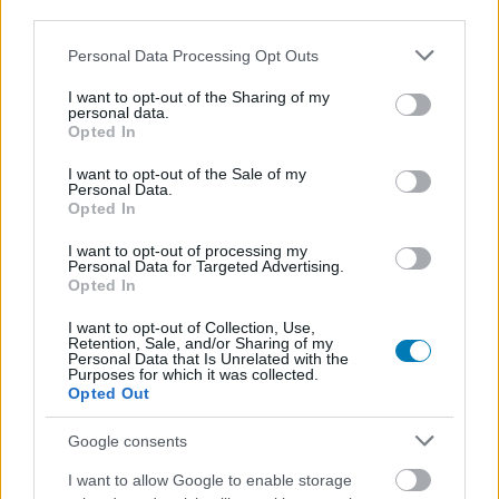
third parties.
Please note that this website/app uses one or more Google
Personal Data Processing Opt Outs
services and may gather and store information including but
not limited to your visit or usage behaviour. You may click to
I want to opt-out of the Sharing of my
personal data.
grant or deny consent to Google and its third-party tags to
Opted In
use your data for below specified purposes in below Google
consent section.
I want to opt-out of the Sale of my
Personal Data.
Opted In
I want to opt-out of processing my
Personal Data for Targeted Advertising.
A World of Warships közössége forrong, a
Opted In
legismertebb tagok sorban lépnek ki
I want to opt-out of Collection, Use,
Hír
| 2021.08.18 12:25
Retention, Sale, and/or Sharing of my
Personal Data that Is Unrelated with the
A hétvége során több mint 20-an léptek ki a Wargaming
Purposes for which it was collected.
hivatalos közösségi programjából.
Opted Out
Google consents
I want to allow Google to enable storage