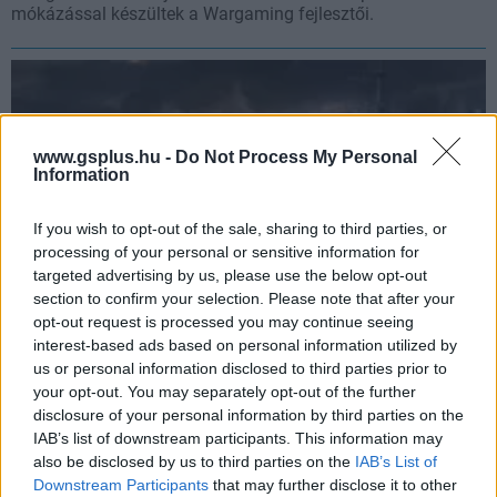
mókázással készültek a Wargaming fejlesztői.
www.gsplus.hu -
Do Not Process My Personal
Information
If you wish to opt-out of the sale, sharing to third parties, or
processing of your personal or sensitive information for
targeted advertising by us, please use the below opt-out
section to confirm your selection. Please note that after your
opt-out request is processed you may continue seeing
interest-based ads based on personal information utilized by
Promóciós kódban ócsároltak videóst a World of
us or personal information disclosed to third parties prior to
Warships készítői
your opt-out. You may separately opt-out of the further
Hír
| 2021.08.27 18:11
disclosure of your personal information by third parties on the
Hamar felfüggesztették a Wargaming dolgozóját, aki egy
IAB’s list of downstream participants. This information may
youtubernek olvasott be a játékosoknak kiadott kódban.
also be disclosed by us to third parties on the
IAB’s List of
Downstream Participants
that may further disclose it to other