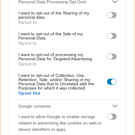
Please note that this website/app uses one or more Google
Personal Data Processing Opt Outs
services and may gather and store information including but
not limited to your visit or usage behaviour. You may click to
I want to opt-out of the Sharing of my
personal data.
grant or deny consent to Google and its third-party tags to
Opted In
use your data for below specified purposes in below Google
consent section.
I want to opt-out of the Sale of my
Personal Data.
Opted In
PayDay 2 Switch tesztek - bankrablás bárhol,
I want to opt-out of processing my
Personal Data for Targeted Advertising.
bármikor
Opted In
Hír
| 2018.02.26 10:02
A kooperatív bankrablós mókát már magaddal is viheted, de
I want to opt-out of Collection, Use,
Retention, Sale, and/or Sharing of my
ennek azért volt ára, amit nem minden kritikus nézett el.
Personal Data that Is Unrelated with the
Purposes for which it was collected.
Opted Out
Google consents
I want to allow Google to enable storage
related to advertising like cookies on web or
device identifiers in apps.