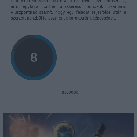
ráadásul rendelkezésünkre áll a CrimeNet nevű rendszer is,
ami egyfajta online álláskereső bűnözők számára.
Pluszpontnak számít, hogy egy feladat teljesítése után a
szerzett pénzből fejleszthetjük karakterünk képességeit.
Facebook