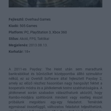
Fejlesztő:
Overhaul Games
Kiadó:
505 Games
Platform:
PC
,
PlayStation 3
,
Xbox 360
Stílus:
Akció, FPS, Taktikai
Megjelenés:
2013.08.13.
Korhatár:
18+
A 2011-es Payday: The Heist után sem maradtunk
bankrablókat és bűnözőket középpontba állító szimulátor
nélkül, ez az Overkill Software által fejlesztett Payday 2,
amely az előző részhez hasonlóan nagy hangsúlyt fektet a
kooperatív módra és a játékelemek testre szabhatóságára. A
játékmenet során szabadon választhatunk aközött, hogy
Rambo-módjára szétlövünk mindent vagy esetleg ésszel
próbálunk megoldani egy-egy feladatot. Temérdek
egymással összefüggő, változatos feladatot teljesíthetünk,