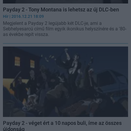
Payday 2 - Tony Montana is lehetsz az új DLC-ben
Hír
| 2016.12.21 18:09
Megjelent a Payday 2 legújabb két DLC-je, ami a
Sebhelyesarcú című film egyik ikonikus helyszínére és a '80-
as évekbe repít vissza.
Payday 2 - véget ért a 10 napos buli, íme az összes
újdonság