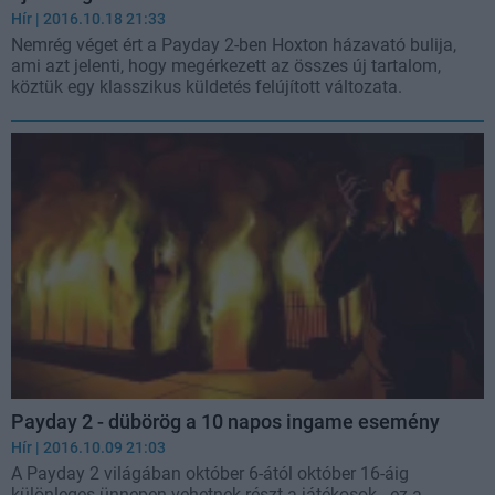
Hír
| 2016.10.18 21:33
Nemrég véget ért a Payday 2-ben Hoxton házavató bulija,
ami azt jelenti, hogy megérkezett az összes új tartalom,
köztük egy klasszikus küldetés felújított változata.
Payday 2 - dübörög a 10 napos ingame esemény
Hír
| 2016.10.09 21:03
A Payday 2 világában október 6-ától október 16-áig
különleges ünnepen vehetnek részt a játékosok - ez a