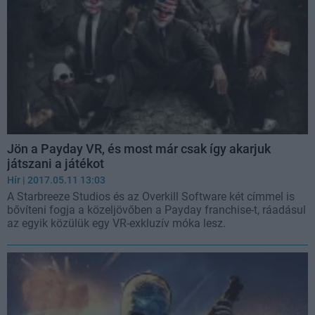
Jön a Payday VR, és most már csak így akarjuk
játszani a játékot
Hír
| 2017.05.11 13:03
A Starbreeze Studios és az Overkill Software két címmel is
bővíteni fogja a közeljövőben a Payday franchise-t, ráadásul
az egyik közülük egy VR-exkluzív móka lesz.