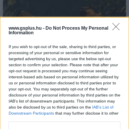
www.gsplus.hu -
Do Not Process My Personal
Information
If you wish to opt-out of the sale, sharing to third parties, or
processing of your personal or sensitive information for
targeted advertising by us, please use the below opt-out
section to confirm your selection. Please note that after your
Ezen a hétvégén 5 játékot is kipróbálhattok ingyen
opt-out request is processed you may continue seeing
PC-n
interest-based ads based on personal information utilized by
Hír
| 2018.04.27 10:27
us or personal information disclosed to third parties prior to
Most nem kell feltörnöd a malacperselyt ahhoz, hogy fusson
your opt-out. You may separately opt-out of the further
pár elég frankó PC-s játék a gépünkön.
disclosure of your personal information by third parties on the
IAB’s list of downstream participants. This information may
also be disclosed by us to third parties on the
IAB’s List of
Downstream Participants
that may further disclose it to other
third parties.