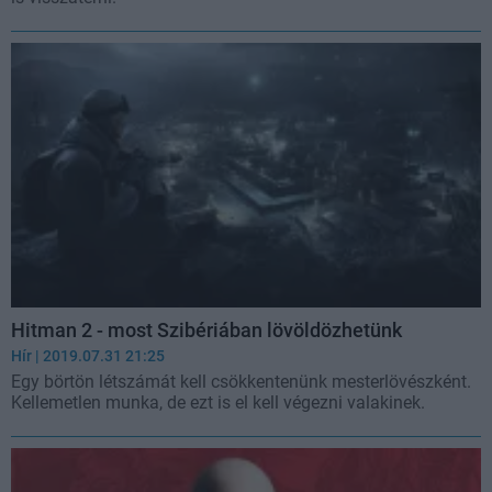
Hitman 2 - most Szibériában lövöldözhetünk
Hír
| 2019.07.31 21:25
Egy börtön létszámát kell csökkentenünk mesterlövészként.
Kellemetlen munka, de ezt is el kell végezni valakinek.