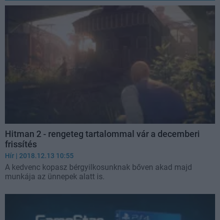
Hitman 2 - rengeteg tartalommal vár a decemberi
frissítés
Hír
| 2018.12.13 10:55
A kedvenc kopasz bérgyilkosunknak bőven akad majd
munkája az ünnepek alatt is.