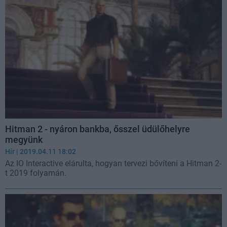
Hitman 2 - nyáron bankba, ősszel üdülőhelyre
megyünk
Hír
| 2019.04.11 18:02
Az IO Interactive elárulta, hogyan tervezi bővíteni a Hitman 2-
t 2019 folyamán.