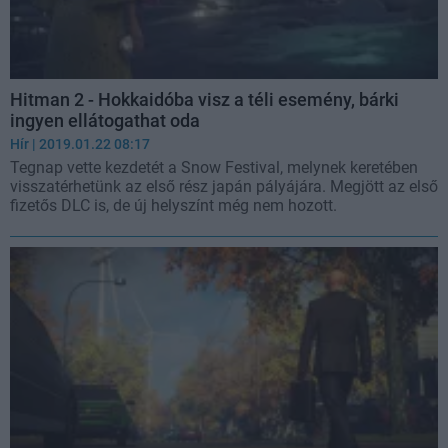
Hitman 2 - Hokkaidóba visz a téli esemény, bárki
ingyen ellátogathat oda
Hír
| 2019.01.22 08:17
Tegnap vette kezdetét a Snow Festival, melynek keretében
visszatérhetünk az első rész japán pályájára. Megjött az első
fizetős DLC is, de új helyszínt még nem hozott.