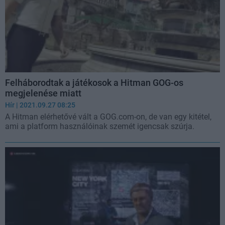
Felháborodtak a játékosok a Hitman GOG-os
megjelenése miatt
Hír
| 2021.09.27 08:25
A Hitman elérhetővé vált a GOG.com-on, de van egy kitétel,
ami a platform használóinak szemét igencsak szúrja.