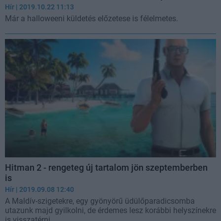
Hír
| 2019.10.22 11:13
Már a halloweeni küldetés előzetese is félelmetes.
Hitman 2 - rengeteg új tartalom jön szeptemberben
is
Hír
| 2019.09.08 12:40
A Maldív-szigetekre, egy gyönyörű üdülőparadicsomba
utazunk majd gyilkolni, de érdemes lesz korábbi helyszínekre
is visszatérni.