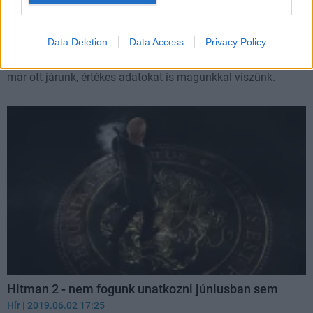
Hitman 2 - mától New Yorkba utazhatunk
Data Deletion
Data Access
Privacy Policy
Hír
| 2019.06.25 08:07
Egy bankigazgatót kell elintéznünk a munkahelyén, és ha
már ott járunk, értékes adatokat is magunkkal viszünk.
Hitman 2 - nem fogunk unatkozni júniusban sem
Hír
| 2019.06.02 17:25