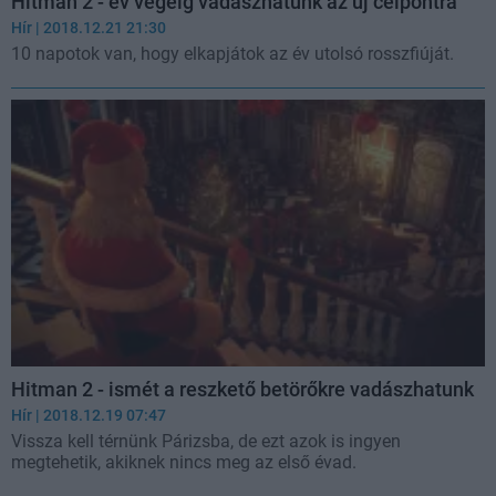
Hitman 2 - év végéig vadászhatunk az új célpontra
Hír
| 2018.12.21 21:30
10 napotok van, hogy elkapjátok az év utolsó rosszfiúját.
Hitman 2 - ismét a reszkető betörőkre vadászhatunk
Hír
| 2018.12.19 07:47
Vissza kell térnünk Párizsba, de ezt azok is ingyen
megtehetik, akiknek nincs meg az első évad.