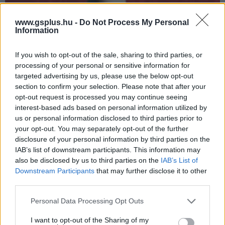
www.gsplus.hu -
Do Not Process My Personal
Information
If you wish to opt-out of the sale, sharing to third parties, or
processing of your personal or sensitive information for
targeted advertising by us, please use the below opt-out
section to confirm your selection. Please note that after your
opt-out request is processed you may continue seeing
interest-based ads based on personal information utilized by
Trilógia lesz a Hitman, több mint 20 helyszínen
us or personal information disclosed to third parties prior to
gyilkolhatunk
your opt-out. You may separately opt-out of the further
Hír
| 2019.07.29 21:11
disclosure of your personal information by third parties on the
Miközben a Hitman 2 utolsó DLC-jét kalapálják, az IO
IAB’s list of downstream participants. This information may
Interactive-nál már gőzerővel dolgoznak a folytatáson, és
also be disclosed by us to third parties on the
IAB’s List of
egy nagy meglepetésen is.
Downstream Participants
that may further disclose it to other
third parties.
Please note that this website/app uses one or more Google
Personal Data Processing Opt Outs
services and may gather and store information including but
not limited to your visit or usage behaviour. You may click to
I want to opt-out of the Sharing of my