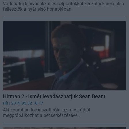
Vadonatúj kihívásokkal és célpontokkal készülnek nekünk a
fejlesztők a nyár első hónapjában.
Hitman 2 - ismét levadászhatjuk Sean Beant
Hír
| 2019.05.02 18:17
Aki korábban lecsúszott róla, az most újból
megpróbálkozhat a becserkészésével.