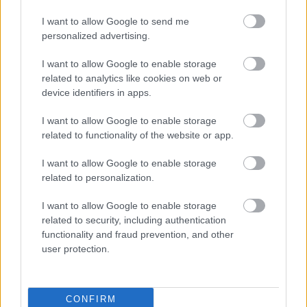
I want to allow Google to send me
personalized advertising.
I want to allow Google to enable storage
Hitman 2 - új kihívások és térképek is érkeznek
related to analytics like cookies on web or
júliusban
device identifiers in apps.
Hír
| 2019.07.04 20:25
Rengeteg újdonsággal kecsegtet ebben a hónapban a
I want to allow Google to enable storage
folyamatosan bővülő játék.
related to functionality of the website or app.
I want to allow Google to enable storage
related to personalization.
I want to allow Google to enable storage
related to security, including authentication
functionality and fraud prevention, and other
user protection.
CONFIRM