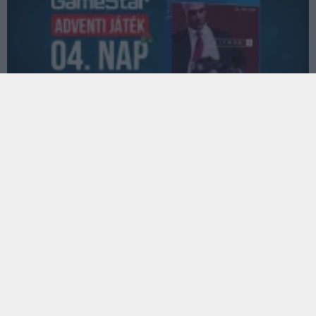
GameStar adventi játék 4. nap - ha bérgyilkos akarsz
lenni, ez a te napod!
Hír
| 2018.12.04 15:05
Az év egyik legjobb, legrészletesebben kidolgozott,
legizgalmasabb akciójátéka a GameStar adventi játék mai
főszereplője.