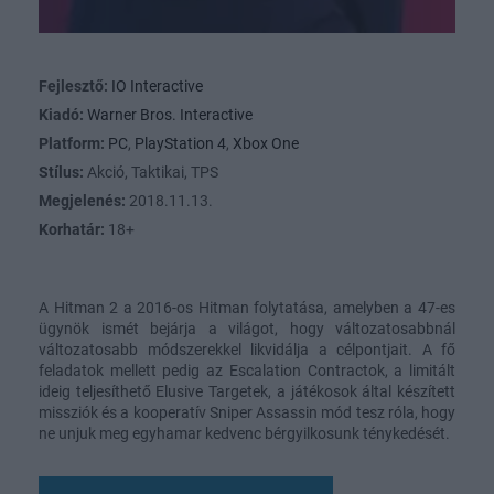
Fejlesztő:
IO Interactive
Kiadó:
Warner Bros. Interactive
Platform:
PC
,
PlayStation 4
,
Xbox One
Stílus:
Akció, Taktikai, TPS
Megjelenés:
2018.11.13.
Korhatár:
18+
A Hitman 2 a 2016-os Hitman folytatása, amelyben a 47-es
ügynök ismét bejárja a világot, hogy változatosabbnál
változatosabb módszerekkel likvidálja a célpontjait. A fő
feladatok mellett pedig az Escalation Contractok, a limitált
ideig teljesíthető Elusive Targetek, a játékosok által készített
missziók és a kooperatív Sniper Assassin mód tesz róla, hogy
ne unjuk meg egyhamar kedvenc bérgyilkosunk ténykedését.