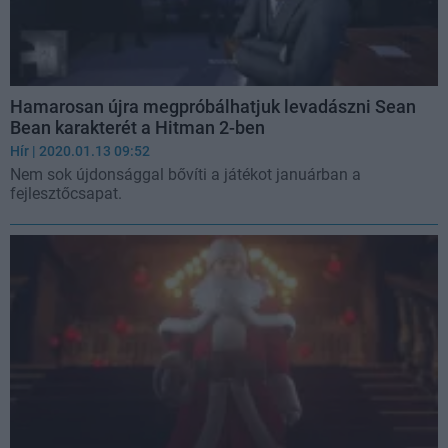
Hamarosan újra megpróbálhatjuk levadászni Sean
Bean karakterét a Hitman 2-ben
Hír
| 2020.01.13 09:52
Nem sok újdonsággal bővíti a játékot januárban a
fejlesztőcsapat.