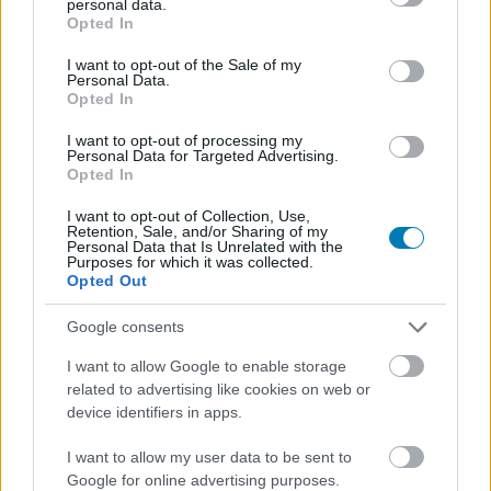
personal data.
grant or deny consent to Google and its third-party tags to
Opted In
use your data for below specified purposes in below Google
consent section.
I want to opt-out of the Sale of my
Personal Data.
Opted In
I want to opt-out of processing my
Personal Data for Targeted Advertising.
Opted In
Hitman 2 - egész olcsón bérgyilkosnak állhatunk
I want to opt-out of Collection, Use,
Hír
| 2019.07.10 10:54
Retention, Sale, and/or Sharing of my
Personal Data that Is Unrelated with the
A Hitman 2 Santa Fortuna Pack negyedannyiba kerül, mint
Purposes for which it was collected.
az alapjáték, viszont nyilván nem is tartalmaz mindent.
Opted Out
Google consents
I want to allow Google to enable storage
related to advertising like cookies on web or
device identifiers in apps.
I want to allow my user data to be sent to
Google for online advertising purposes.