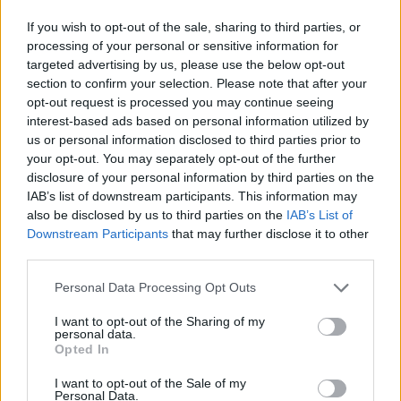
If you wish to opt-out of the sale, sharing to third parties, or
processing of your personal or sensitive information for
targeted advertising by us, please use the below opt-out
section to confirm your selection. Please note that after your
opt-out request is processed you may continue seeing
interest-based ads based on personal information utilized by
us or personal information disclosed to third parties prior to
your opt-out. You may separately opt-out of the further
disclosure of your personal information by third parties on the
Gone Home - most teljesen ingyen letöltheted
IAB’s list of downstream participants. This information may
Hír
| 2016.11.12 09:00
also be disclosed by us to third parties on the
IAB’s List of
A Fullbright interaktív felfedezős játékát mindenki ingyen és
Downstream Participants
that may further disclose it to other
bérmentve zsákolhatja be a hétvégén.
third parties.
Please note that this website/app uses one or more Google
Personal Data Processing Opt Outs
services and may gather and store information including but
not limited to your visit or usage behaviour. You may click to
I want to opt-out of the Sharing of my
personal data.
grant or deny consent to Google and its third-party tags to
Opted In
use your data for below specified purposes in below Google
consent section.
I want to opt-out of the Sale of my
Personal Data.