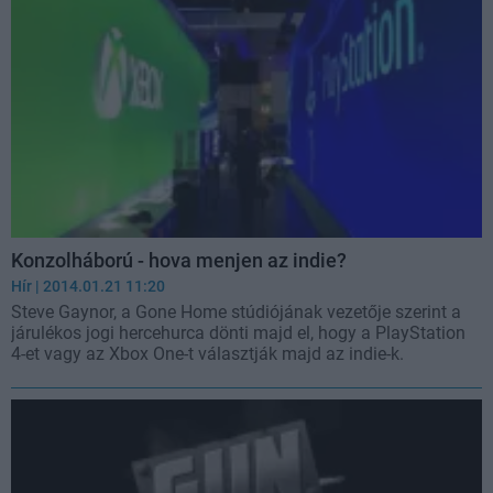
Konzolháború - hova menjen az indie?
Hír
| 2014.01.21 11:20
Steve Gaynor, a Gone Home stúdiójának vezetője szerint a
járulékos jogi hercehurca dönti majd el, hogy a PlayStation
4-et vagy az Xbox One-t választják majd az indie-k.