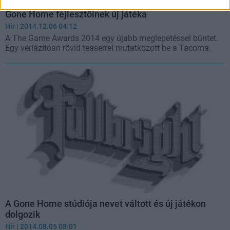
The Game Awards 2014 - bemutatkozott a Tacoma, a
Gone Home fejlesztőinek új játéka
Hír
| 2014.12.06 04:12
A The Game Awards 2014 egy újabb meglepetéssel büntet.
Egy vérlázítóan rövid teaserrel mutatkozott be a Tacoma.
A Gone Home stúdiója nevet váltott és új játékon
dolgozik
Hír
| 2014.08.05 08:01