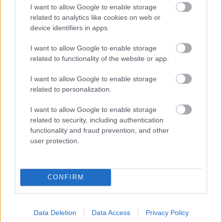
I want to allow Google to enable storage
related to analytics like cookies on web or
device identifiers in apps.
Gone Home - mégsem lesz konzolos verzió
Hír
| 2015.03.04 16:10
I want to allow Google to enable storage
A Fullbright bejelentette, hogy már nem fejlesztik a
related to functionality of the website or app.
tavalyelőtti sikerjáték konzolos változatát, helyette inkább az
új projektjükre fókuszálnak.
I want to allow Google to enable storage
related to personalization.
I want to allow Google to enable storage
related to security, including authentication
functionality and fraud prevention, and other
user protection.
CONFIRM
Data Deletion
Data Access
Privacy Policy