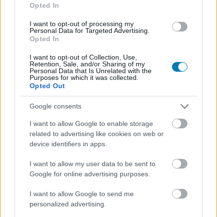
Opted In
I want to opt-out of processing my
Personal Data for Targeted Advertising.
Opted In
I want to opt-out of Collection, Use,
Gone Home - mégis jön a konzolos változat
Retention, Sale, and/or Sharing of my
Personal Data that Is Unrelated with the
Hír
| 2015.12.07 20:16
Purposes for which it was collected.
Korábban bizonytalanná vált, hogy a Gone Home
Opted Out
megjelenhet-e konzolokra, de ma bejelentették a megjelenési
dátumot is.
Google consents
I want to allow Google to enable storage
related to advertising like cookies on web or
device identifiers in apps.
I want to allow my user data to be sent to
Google for online advertising purposes.
I want to allow Google to send me
personalized advertising.