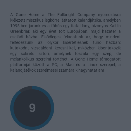
A Gone Home a The Fullbright Company nyomozásra
kiélezett misztikus légkörrel átitatott kalandjátéka, amelyben
1995-ben járunk és a főhős egy fiatal lány, bizonyos Kaitlin
Greenbriar, aki egy évet tölt Európában, majd hazatér a
családi házba. Elsődleges feladatunk az, hogy mindent
felfedezzünk az olykor kísértetiesnek tűnő házban:
kutakodni, vizsgálódni, keresni kell, miközben kibontakozik
egy sokrétű sztori, amelynek főszála egy szép, de
melankolikus szerelmi történet. A Gone Home támogatott
platformjai között a PC, a Mac és a Linux szerepel, a
kalandjátékok szerelmesei számára kihagyhatatlan!