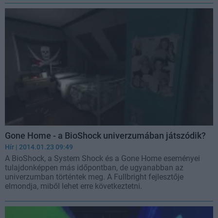
Gone Home - a BioShock univerzumában játszódik?
Hír
| 2014.01.23 09:49
A BioShock, a System Shock és a Gone Home eseményei
tulajdonképpen más időpontban, de ugyanabban az
univerzumban történtek meg. A Fullbright fejlesztője
elmondja, miből lehet erre következtetni.