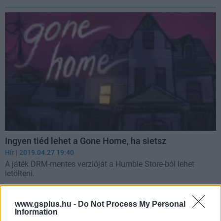
Ingyen tiéd lehet a Gone Home, ha sietsz
Hír
| 2019.04.27 19:40
A játék DRM-mentes verzióját a Humble Store-ból lehet
letölteni.
www.gsplus.hu -
Do Not Process My Personal
Information