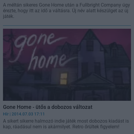
A méltán sikeres Gone Home után a Fullbright Company úgy
érezte, hogy itt az idő a váltásra. Új név alatt készülget az új
játék.
Gone Home - ütős a dobozos változat
Hír
| 2014.07.03 17:11
A sikert sikerre halmozó indie játék most dobozos kiadást is
kap, ráadásul nem is akármilyet. Retro őrültek figyelem!