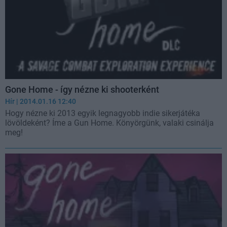
Gone Home - így nézne ki shooterként
Hír
| 2014.01.16 12:40
Hogy nézne ki 2013 egyik legnagyobb indie sikerjátéka
lövöldeként? Íme a Gun Home. Könyörgünk, valaki csinálja
meg!