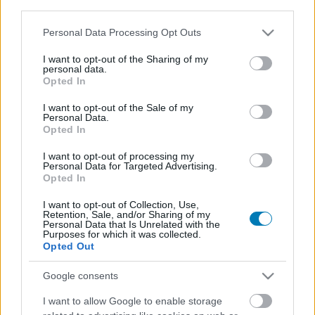
third parties.
Please note that this website/app uses one or more Google
Personal Data Processing Opt Outs
services and may gather and store information including but
Az Akaneiro: Demon Hunters, American McGee legújabb
not limited to your visit or usage behaviour. You may click to
I want to opt-out of the Sharing of my
játéka, melyet böngésző segítségével játszhatunk majd.
personal data.
McGee-nek köszönhetjük többek között az Alice és az Alice:
grant or deny consent to Google and its third-party tags to
Opted In
Madness Returns című játékokat is. Ezúttal egy hangulatos
use your data for below specified purposes in below Google
látványvilággal rendelkező, Diablo és Torchlight szerű játékot
consent section.
I want to opt-out of the Sale of my
köszönhetünk neki, amiben is a Piroska és a Farkas
Personal Data.
történetének egy újszerű és egészen egyedi változatát
Opted In
követhetjük nyomon a képernyőinken, akár több társunkkal
együtt is. Piroska történetét ezúttal a feudális Japánban
I want to opt-out of processing my
Personal Data for Targeted Advertising.
képzelték el az alkotók, fantasztikus zenével és magával
Opted In
ragadó, rajzolt grafikával. Aki kíváncsi, hogy Piroska hogyan
győzi le a csúnya, gonosz démonokat, annak nem kell más
I want to opt-out of Collection, Use,
tennie, mint kivárni a 2013-as megjelenést és készíteni a
Retention, Sale, and/or Sharing of my
kedvenc böngészőt.
Personal Data that Is Unrelated with the
Purposes for which it was collected.
Opted Out
Google consents
Facebook
I want to allow Google to enable storage