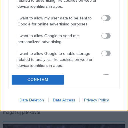
related to advertising like cookies on web or
device identifiers in apps.
I want to allow my user data to be sent to
Google for online advertising purposes.
I want to allow Google to send me
personalized advertising.
I want to allow Google to enable storage
related to analytics like cookies on web or
device identifiers in apps.
I want to allow Google to enable storage
CONFIRM
Bukás a legújabb American McGee játék, ketten
related to functionality of the website or app.
maradtak a fejlesztőcsapatban
I want to allow Google to enable storage
Hír
| 2014.01.30 21:43
Data Deletion
Data Access
Privacy Policy
related to personalization.
Az ember, aki nemrég a játékvilág egyik legkevésbé
szimpatikus figurájává vált, többmilliós minuszba vágta
magát új játékával.
I want to allow Google to enable storage
related to security, including authentication
functionality and fraud prevention, and other