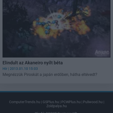
user protection.
Elindult az Akaneiro nyílt béta
Hír
| 2013.01.10 15:03
Megnézzük Piroskát a japán erdőben, hátha eltévedt?
ComputerTrends.hu
|
GSPlus.hu
|
PCWPlus.hu
|
Puliwood.hu
|
Zoldpalya.hu