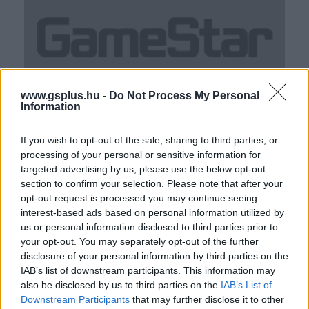
www.gsplus.hu -
Do Not Process My Personal
Information
If you wish to opt-out of the sale, sharing to third parties, or
processing of your personal or sensitive information for
targeted advertising by us, please use the below opt-out
section to confirm your selection. Please note that after your
opt-out request is processed you may continue seeing
interest-based ads based on personal information utilized by
us or personal information disclosed to third parties prior to
Fejlesztő:
Spicy Horse
your opt-out. You may separately opt-out of the further
Kiadó:
Spicy Horse
disclosure of your personal information by third parties on the
Platform:
PC
IAB’s list of downstream participants. This information may
also be disclosed by us to third parties on the
IAB’s List of
Stílus:
Akció, Egyéb, Szerepjáték
Downstream Participants
that may further disclose it to other
Korhatár:
3+