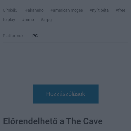
Címkék:
#akaneiro
#american mcgee
#nyílt béta
#free
to play
#mmo
#arpg
Platformok:
PC
Hozzászólások
Előrendelhető a The Cave