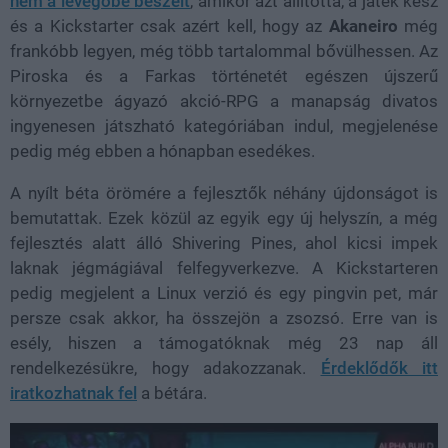
nem a levegőbe beszélt
, amikor azt állította, a játék kész
és a Kickstarter csak azért kell, hogy az
Akaneiro
még
frankóbb legyen, még több tartalommal bővülhessen. Az
Piroska és a Farkas történetét egészen újszerű
környezetbe ágyazó akció-RPG a manapság divatos
ingyenesen játszható kategóriában indul, megjelenése
pedig még ebben a hónapban esedékes.
A nyílt béta örömére a fejlesztők néhány újdonságot is
bemutattak. Ezek közül az egyik egy új helyszín, a még
fejlesztés alatt álló Shivering Pines, ahol kicsi impek
laknak jégmágiával felfegyverkezve. A Kickstarteren
pedig megjelent a Linux verzió és egy pingvin pet, már
persze csak akkor, ha összejön a zsozsó. Erre van is
esély, hiszen a támogatóknak még 23 nap áll
rendelkezésükre, hogy adakozzanak.
Érdeklődők itt
iratkozhatnak fel
a bétára.