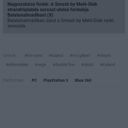
Nagyszabású finálé: A Smash by Meló-Diák
strandröplabda sorozat utolsó fordulója
Balatonalmádiban! (X)
Balatonalmádiban zárul a Smash by Meló-Diák nyári
sorozata.
Címkék:
#the cave
#kaland
#ron gilbert
#steam
#előrendelés
#sega
#double fine
#Akció
#Kaland
Platformok:
PC
PlayStation 3
Xbox 360