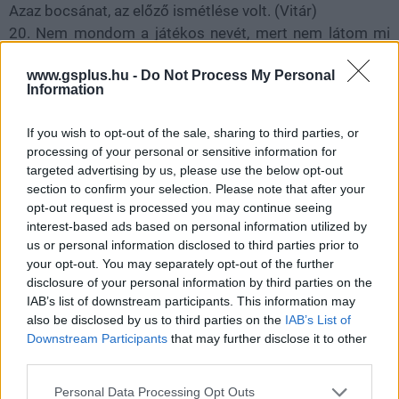
Azaz bocsánat, az előző ismétlése volt. (Vitár)
20. Nem mondom a játékos nevét, mert nem látom mi
van a hátára írva. (Vitár)
www.gsplus.hu -
Do Not Process My Personal
21. Most látom, nem is Daszajev állt a kapuban. (Knézy a
Information
meccs végén)
22. és most következzék a meccs! A riporter Fara..., de
If you wish to opt-out of the sale, sharing to third parties, or
hisz az én vagyok. A mérkőzést Hajdú B. közvetíti.
processing of your personal or sensitive information for
(Faragó)
targeted advertising by us, please use the below opt-out
23. és szenzációs gól!..Lett volna, ha kapura megy.
section to confirm your selection. Please note that after your
opt-out request is processed you may continue seeing
(Gundel Takács)
interest-based ads based on personal information utilized by
24. Most nem akarok beleszólni, mert gyásszünet van.
us or personal information disclosed to third parties prior to
(Knézy)
your opt-out. You may separately opt-out of the further
25. Lássuk, Somogyi vajon el tudja-e végezni a
disclosure of your personal information by third parties on the
bedobást? (Knézy)
IAB’s list of downstream participants. This information may
also be disclosed by us to third parties on the
IAB’s List of
26. Szegény Koszta, biztos elátkoszta ezt a pillanatot.
Downstream Participants
that may further disclose it to other
(Gundel egy öngólról)
third parties.
27. Taffarel nem volt lesen. (Gundel a brazil kapusról)
28. A Vasas kapusa, Kakas dobja ki a labdát, amely
Please note that this website/app uses one or more Google
Personal Data Processing Opt Outs