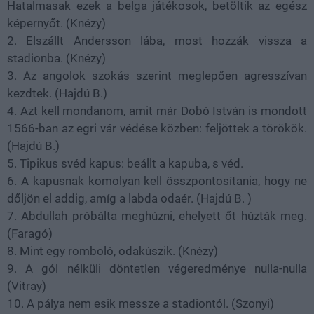
Hatalmasak ezek a belga játékosok, betöltik az egész
képernyőt. (Knézy)
2. Elszállt Andersson lába, most hozzák vissza a
stadionba. (Knézy)
3. Az angolok szokás szerint meglepően agresszívan
kezdtek. (Hajdú B.)
4. Azt kell mondanom, amit már Dobó István is mondott
1566-ban az egri vár védése közben: feljöttek a törökök.
(Hajdú B.)
5. Tipikus svéd kapus: beállt a kapuba, s véd.
6. A kapusnak komolyan kell összpontosítania, hogy ne
dőljön el addig, amíg a labda odaér. (Hajdú B. )
7. Abdullah próbálta meghúzni, ehelyett őt húzták meg.
(Faragó)
8. Mint egy romboló, odakúszik. (Knézy)
9. A gól nélküli döntetlen végeredménye nulla-nulla
(Vitray)
10. A pálya nem esik messze a stadiontól. (Szonyi)