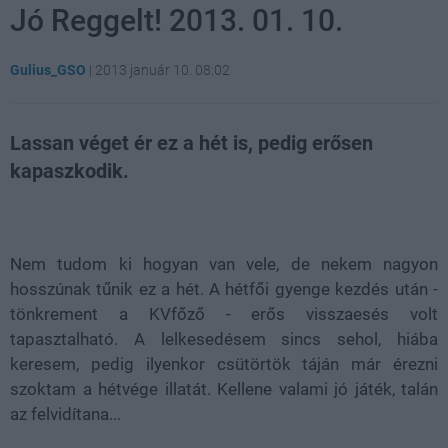
Jó Reggelt! 2013. 01. 10.
Gulius_GSO
|
2013 január 10. 08:02
Lassan véget ér ez a hét is, pedig erősen
kapaszkodik.
Loaded
:
Unmute
82.06%
Nem tudom ki hogyan van vele, de nekem nagyon
hosszúnak tűnik ez a hét. A hétfői gyenge kezdés után -
tönkrement a KVfőző - erős visszaesés volt
tapasztalható. A lelkesedésem sincs sehol, hiába
keresem, pedig ilyenkor csütörtök táján már érezni
szoktam a hétvége illatát. Kellene valami jó játék, talán
az felvidítana...