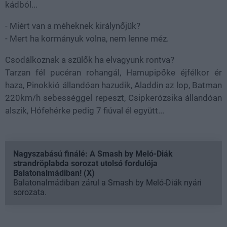
kádból...
- Miért van a méheknek királynőjük?
- Mert ha kormányuk volna, nem lenne méz.
Csodálkoznak a szülők ha elvagyunk rontva?
Tarzan fél pucéran rohangál, Hamupipőke éjfélkor ér
haza, Pinokkió állandóan hazudik, Aladdin az lop, Batman
220km/h sebességgel repeszt, Csipkerózsika állandóan
alszik, Hófehérke pedig 7 fiúval él együtt...
Nagyszabású finálé: A Smash by Meló-Diák
strandröplabda sorozat utolsó fordulója
Balatonalmádiban! (X)
Balatonalmádiban zárul a Smash by Meló-Diák nyári
sorozata.