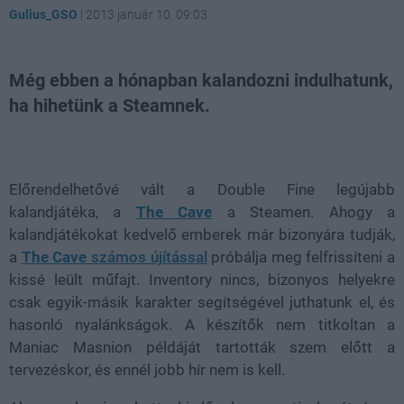
Gulius_GSO
|
2013 január 10. 09:03
Még ebben a hónapban kalandozni indulhatunk,
ha hihetünk a Steamnek.
Loaded
:
Unmute
100.00%
Előrendelhetővé vált a Double Fine legújabb
kalandjátéka, a
The Cave
a Steamen. Ahogy a
kalandjátékokat kedvelő emberek már bizonyára tudják,
a
The Cave
számos újítással
próbálja meg felfrissíteni a
kissé leült műfajt. Inventory nincs, bizonyos helyekre
csak egyik-másik karakter segítségével juthatunk el, és
hasonló nyalánkságok. A készítők nem titkoltan a
Maniac Masnion példáját tartották szem előtt a
tervezéskor, és ennél jobb hír nem is kell.