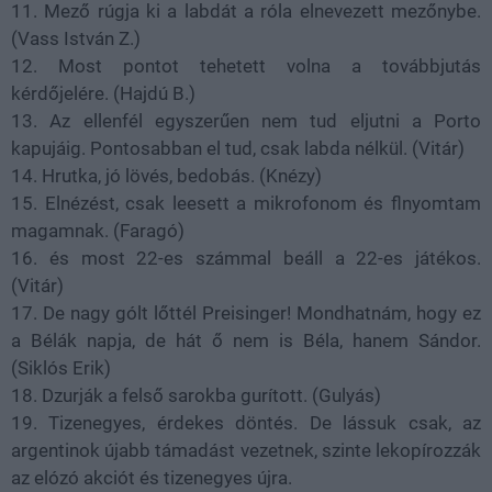
11. Mező rúgja ki a labdát a róla elnevezett mezőnybe.
(Vass István Z.)
12. Most pontot tehetett volna a továbbjutás
kérdőjelére. (Hajdú B.)
13. Az ellenfél egyszerűen nem tud eljutni a Porto
kapujáig. Pontosabban el tud, csak labda nélkül. (Vitár)
14. Hrutka, jó lövés, bedobás. (Knézy)
15. Elnézést, csak leesett a mikrofonom és flnyomtam
magamnak. (Faragó)
16. és most 22-es számmal beáll a 22-es játékos.
(Vitár)
17. De nagy gólt lőttél Preisinger! Mondhatnám, hogy ez
a Bélák napja, de hát ő nem is Béla, hanem Sándor.
(Siklós Erik)
18. Dzurják a felső sarokba gurított. (Gulyás)
19. Tizenegyes, érdekes döntés. De lássuk csak, az
argentinok újabb támadást vezetnek, szinte lekopírozzák
az elózó akciót és tizenegyes újra.