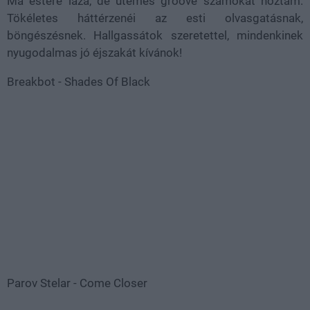
Ma estére laza, de ütemes groove számokat hoztam.
Tökéletes háttérzenéi az esti olvasgatásnak,
böngészésnek. Hallgassátok szeretettel, mindenkinek
nyugodalmas jó éjszakát kívánok!
Breakbot - Shades Of Black
Parov Stelar - Come Closer