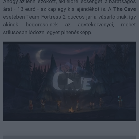
Ahogy az lenni szokott, aki előre lecsengeti a barátságos
árat - 13 euró - az kap egy kis ajándékot is. A
The Cave
esetében Team Fortress 2 cuccos jár a vásárlóknak, így
akinek begörcsölnek az agytekervényei, mehet
stílusosan lődözni egyet pihenésképp.