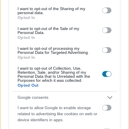
services and may gather and store information including but
Farkashoz kerül, aki jól passzol Nyúlhoz. Ha
not limited to your visit or usage behaviour. You may click to
I want to opt-out of the Sharing of my
hozzáteszem, hogy a játékvezető Maczkó, akkor itt az
personal data.
grant or deny consent to Google and its third-party tags to
Opted In
egész állatkert. (Vass István Z.)
use your data for below specified purposes in below Google
29. és góóóól, nem oldalháló, góóóól, oldalháló.
consent section.
I want to opt-out of the Sale of my
(Gundel)
Personal Data.
Opted In
30. Milyen jól el lehetne adni ezeket a játékosokat, ha
gépkocsik lennének. Az eladónak csak annyit kellene
I want to opt-out of processing my
Personal Data for Targeted Advertising.
mondania: ezt nézze uram, alig futott. (Vass István Z.)
Opted In
31. A kapuban Király, Sebők, Mátyus, Fehér. (Rokob P.)
I want to opt-out of Collection, Use,
32. Zamorano kicsit későn tette be és nem is volt jó.
Retention, Sale, and/or Sharing of my
(Gundel)
Personal Data that Is Unrelated with the
Purposes for which it was collected.
33. Zidane eltéveszthetetlen stílusban kezeli a labdát.
Opted Out
Hoppá, most látom ez nem is Zidane (Knézy)
34. és igen, itt jön a magyar zászló! A felső szín piros, a
Google consents
középső fehér, az alsót nem látom. (Knézy az olimpián)
I want to allow Google to enable storage
35. Belemártja a vízbe, mint német turista a virslit a
related to advertising like cookies on web or
Balatonon. (Hajdú B.)
device identifiers in apps.
36. Hogy tud egy nő ilyen okosan futni! (Gyulai)