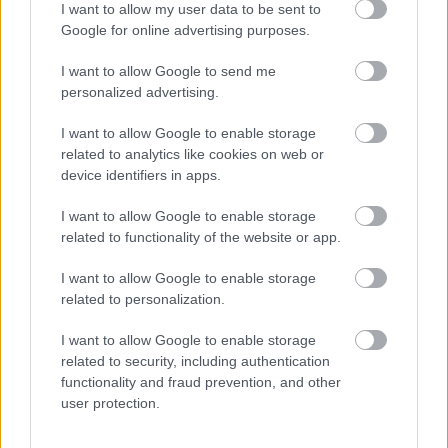
I want to allow my user data to be sent to
37. Kobaljov megvárja, míg ki áll a pattogás a labdából.
Google for online advertising purposes.
(Gulyás)
38. Négyes pályán a jónevű görög: Szteliosz Bizb**z.
I want to allow Google to send me
(Fülöp)
personalized advertising.
39. 11:11 a Fotex javára. (Gulyás)
I want to allow Google to enable storage
40. Hátulról, ahogy a férje szokta. (Vitár a Bjelova-Bjelov
related to analytics like cookies on web or
röplabdaházaspár nőtagjáról)
device identifiers in apps.
41. A pilóta kiszalad. Az autó elég. A szerelők
szomorúak. (Palik egy boxtűzről)
I want to allow Google to enable storage
related to functionality of the website or app.
42. és most kiállították az egész csapatot!... Ja nem,
sorcsere. (Vitár egy hokimeccsen)
I want to allow Google to enable storage
43. Az embernek tátva marad a szeme (Gulyás)
related to personalization.
I want to allow Google to enable storage
related to security, including authentication
Két rendőr azt hallja, hogy az egyik benzinkútnál
functionality and fraud prevention, and other
nyereményeket sorsolnak ki a vevők között. Nosza,
user protection.
elmennek a benzinkúthoz, feltöltik az autót, és