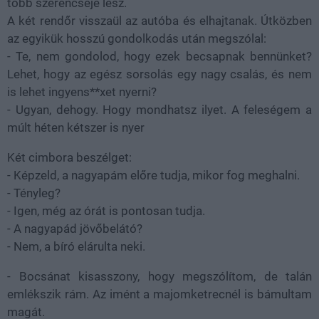
több szerencséje lesz.
A két rendőr visszaül az autóba és elhajtanak. Útközben
az egyikük hosszú gondolkodás után megszólal:
- Te, nem gondolod, hogy ezek becsapnak bennünket?
Lehet, hogy az egész sorsolás egy nagy csalás, és nem
is lehet ingyens**xet nyerni?
- Ugyan, dehogy. Hogy mondhatsz ilyet. A feleségem a
múlt héten kétszer is nyer
Két cimbora beszélget:
- Képzeld, a nagyapám előre tudja, mikor fog meghalni.
- Tényleg?
- Igen, még az órát is pontosan tudja.
- A nagyapád jövőbelátó?
- Nem, a bíró elárulta neki.
- Bocsánat kisasszony, hogy megszólítom, de talán
emlékszik rám. Az imént a majomketrecnél is bámultam
magát.