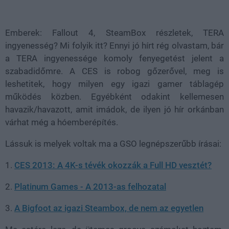
Loaded
:
Unmute
81.69%
Emberek: Fallout 4, SteamBox részletek, TERA
ingyenesség? Mi folyik itt? Ennyi jó hírt rég olvastam, bár
a TERA ingyenessége komoly fenyegetést jelent a
szabadidőmre. A CES is robog gőzerővel, meg is
leshetitek, hogy milyen egy igazi gamer táblagép
működés közben. Egyébként odakint kellemesen
havazik/havazott, amit imádok, de ilyen jó hír orkánban
várhat még a hóemberépítés.
Lássuk is melyek voltak ma a GSO legnépszerűbb írásai:
1.
CES 2013: A 4K-s tévék okozzák a Full HD vesztét?
2.
Platinum Games - A 2013-as felhozatal
3.
A Bigfoot az igazi Steambox, de nem az egyetlen