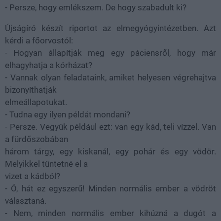
- Persze, hogy emlékszem. De hogy szabadult ki?
Újságíró készít riportot az elmegyógyintézetben. Azt
kérdi a főorvostól:
- Hogyan állapítják meg egy páciensről, hogy már
elhagyhatja a kórházat?
- Vannak olyan feladataink, amiket helyesen végrehajtva
bizonyíthatják
elmeállapotukat.
- Tudna egy ilyen példát mondani?
- Persze. Vegyük például ezt: van egy kád, teli vízzel. Van
a fürdőszobában
három tárgy, egy kiskanál, egy pohár és egy vödör.
Melyikkel tüntetné el a
vizet a kádból?
- Ó, hát ez egyszerű! Minden normális ember a vödröt
választaná.
- Nem, minden normális ember kihúzná a dugót a