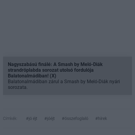
Nagyszabású finálé: A Smash by Meló-Diák
strandröplabda sorozat utolsó fordulója
Balatonalmádiban! (X)
Balatonalmádiban zárul a Smash by Meló-Diák nyári
sorozata.
Címkék:
#jó éjt
#jóéjt
#összefoglaló
#hírek