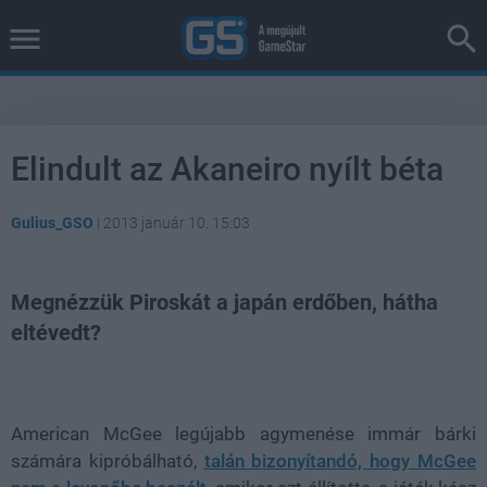
Elindult az Akaneiro nyílt béta
Gulius_GSO
|
2013 január 10. 15:03
Megnézzük Piroskát a japán erdőben, hátha
eltévedt?
Loaded
:
Unmute
82.06%
American McGee legújabb agymenése immár bárki
számára kipróbálható,
talán bizonyítandó, hogy McGee