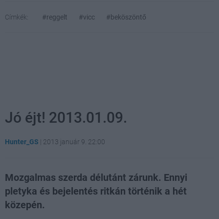
Címkék:
#reggelt
#vicc
#beköszöntő
Jó éjt! 2013.01.09.
Hunter_GS
|
2013 január 9. 22:00
Mozgalmas szerda délutánt zárunk. Ennyi
pletyka és bejelentés ritkán történik a hét
közepén.