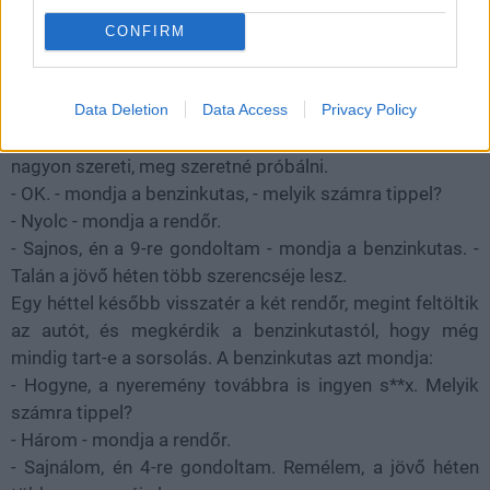
megkérdik a benzinkutast, hogyan lehet benevezni a
sorsolásra. A benzinkutas elmagyarázza:
CONFIRM
- Én gondolok egy számot 1 és 10 között, ön
megpróbálja eltalálni. Ha sikerül, ingyen s**xben
Data Deletion
Data Access
Privacy Policy
részesül.
A rendőr azt mondja, ez nagyszerű, az ingyens**xet
nagyon szereti, meg szeretné próbálni.
- OK. - mondja a benzinkutas, - melyik számra tippel?
- Nyolc - mondja a rendőr.
- Sajnos, én a 9-re gondoltam - mondja a benzinkutas. -
Talán a jövő héten több szerencséje lesz.
Egy héttel később visszatér a két rendőr, megint feltöltik
az autót, és megkérdik a benzinkutastól, hogy még
mindig tart-e a sorsolás. A benzinkutas azt mondja:
- Hogyne, a nyeremény továbbra is ingyen s**x. Melyik
számra tippel?
- Három - mondja a rendőr.
- Sajnálom, én 4-re gondoltam. Remélem, a jövő héten