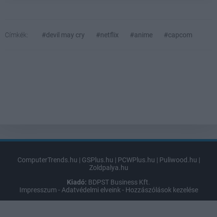
Címkék:
#devil may cry
#netflix
#anime
#capcom
ComputerTrends.hu
|
GSPlus.hu
|
PCWPlus.hu
|
Puliwood.hu
|
Zoldpalya.hu
Kiadó:
BDPST Business Kft.
Impresszum
-
Adatvédelmi elveink
-
Hozzászólások kezelése