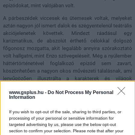
epizódokat, mint valójában volt.
A párbeszédek viccesek és ütemesek voltak, melyeket
aztán nagyon jól ismert dalok és szégyentelenül teátrális
akciójelenetek követtek. Mindezt ráadásul egy
karizmatikus, de abszolút érthető célokkal dolgozó
főgonosz mozgatta, akit legalább annyira szórakoztató
volt hallgatni, mint Enzo szövegeléseit. Még a nyúlember
háttértörténetével foglalkozó epizód sem zavart,
köszönhetően a nagyon okos művészeti tálalásnak, ami
lenyűgözően illusztrálta a karakterek és világok
kapcsolatát. A második szezon elsődleges hibája, hogy
www.gsplus.hu -
Do Not Process My Personal
hátrahagyta mindezt a kísérleti lelkesedést egy
Information
komolyabb történet kedvéért, ami felemás döntésnek
bizonyult.
If you wish to opt-out of the sale, sharing to third parties, or
processing of your personal or sensitive information for
Igen, tudjuk, mindenki szomorú
targeted advertising by us, please use the below opt-out
section to confirm your selection. Please note that after your