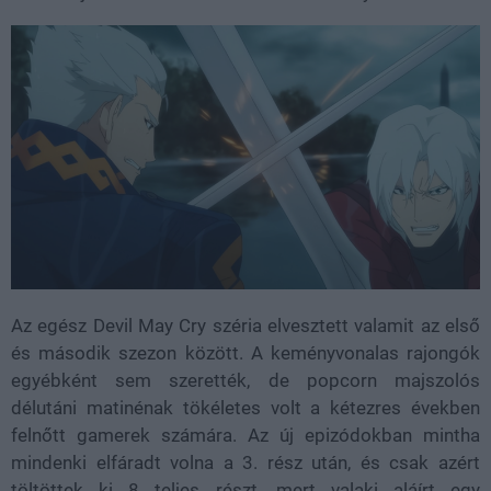
Az egész Devil May Cry széria elvesztett valamit az első
és második szezon között. A keményvonalas rajongók
egyébként sem szerették, de popcorn majszolós
délutáni matinénak tökéletes volt a kétezres években
felnőtt gamerek számára. Az új epizódokban mintha
mindenki elfáradt volna a 3. rész után, és csak azért
töltöttek ki 8 teljes részt, mert valaki aláírt egy