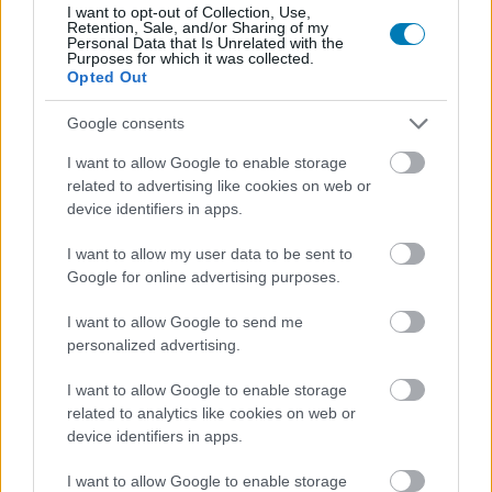
I want to opt-out of Collection, Use,
részemről értékelendő lett volna, ha ez a fókusz
Retention, Sale, and/or Sharing of my
hevesebb akciót jelentett volna. A Devil May Cry játékok
Personal Data that Is Unrelated with the
Purposes for which it was collected.
(és a Netflix széria első évada is), akkor vannak
Opted Out
elemükben, amikor menő átvezetőket és röviden
elmagyarázott célokat kapunk, aztán a kamera gyorsan
Google consents
átvált a heves akcióra és tátott szájjal csodálhatjuk
I want to allow Google to enable storage
ahogy Dante pofátlan arroganciával tép szét mindent
related to advertising like cookies on web or
maga körül. A sorozat második szezonja sajnos ezt
device identifiers in apps.
eleve nem engedhette meg magának az első rész vége
I want to allow my user data to be sent to
után, de most teljesen átestünk a ló túloldalára.
Google for online advertising purposes.
I want to allow Google to send me
personalized advertising.
Az alacsony tétek és a jól követhető harcok már az első
I want to allow Google to enable storage
részben elköszöntek, amikor az első évad
related to analytics like cookies on web or
következményei után egy hatalmas háborús
device identifiers in apps.
hadszíntérrel találkozunk. Az emberiség teljes lendülettel
hatolt be a pokolba és próbálja lemészárolni az ottani
I want to allow Google to enable storage