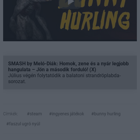
SMASH by Meló-Diák: Homok, zene és a nyár legjobb
hangulata – Jön a második forduló! (X)
Július végén folytatódik a balatoni strandröplabda-
sorozat.
Címkék:
#steam
#ingyenes játékok
#bunny hurling
#faszul ugró nyúl