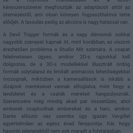
kényszerszünetei megfosztják az adaptációt attól az
ütemezéstől, ami olyan könnyen fogyaszthatóvá tette
elődjét. A lassulás pedig az akcióra is nagy hatással van.
A Devil Trigger formák és a nagy démonok sokkal
nagyobb szerepet kapnak itt, mint korábban, ez viszont
érezhetően probléma a Studio Mir számára. A csapat
félelmetesen ügyes, amikor 2D-s rajzokkal kell
dolgoznia, de a 3D-s modellekkel illusztrált ördög
formák súlytalanul és limitált animációs lehetőségekkel
mozognak, miközben a kameraállások is inkább a
dizájnok mentésével vannak elfoglalva, mint hogy a
lendületet és a csaták méreteit hangsúlyoznák.
Szerencsére még mindig akad pár összetűzés, ahol
emberek csapkodnak embereket és a harc, amikor
Dante először néz szembe úgy igazán Vergillel
egyértelműen az egész évad fénypontja. Kár, hogy
hasonló jelenetekből nem sok maradt a folytatásban.