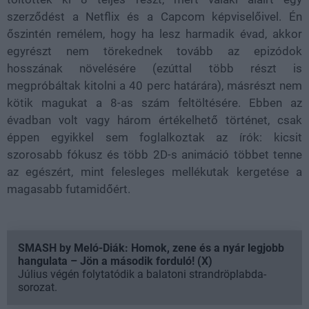
szerződést a Netflix és a Capcom képviselőivel. Én
őszintén remélem, hogy ha lesz harmadik évad, akkor
egyrészt nem törekednek tovább az epizódok
hosszának növelésére (ezúttal több részt is
megpróbáltak kitolni a 40 perc határára), másrészt nem
kötik magukat a 8-as szám feltöltésére. Ebben az
évadban volt vagy három értékelhető történet, csak
éppen egyikkel sem foglalkoztak az írók: kicsit
szorosabb fókusz és több 2D-s animáció többet tenne
az egészért, mint felesleges mellékutak kergetése a
magasabb futamidőért.
SMASH by Meló-Diák: Homok, zene és a nyár legjobb
hangulata – Jön a második forduló! (X)
Július végén folytatódik a balatoni strandröplabda-
sorozat.