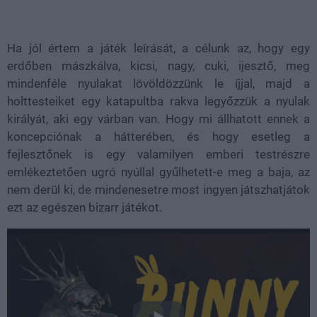
Ha jól értem a játék leírását, a célunk az, hogy egy
erdőben mászkálva, kicsi, nagy, cuki, ijesztő, meg
mindenféle nyulakat lövöldözzünk le íjjal, majd a
holttesteiket egy katapultba rakva legyőzzük a nyulak
királyát, aki egy várban van. Hogy mi állhatott ennek a
koncepciónak a hátterében, és hogy esetleg a
fejlesztőnek is egy valamilyen emberi testrészre
emlékeztetően ugró nyúllal gyűlhetett-e meg a baja, az
nem derül ki, de mindenesetre most ingyen játszhatjátok
ezt az egészen bizarr játékot.