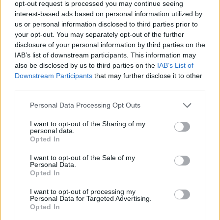
opt-out request is processed you may continue seeing
interest-based ads based on personal information utilized by
us or personal information disclosed to third parties prior to
your opt-out. You may separately opt-out of the further
disclosure of your personal information by third parties on the
IAB’s list of downstream participants. This information may
also be disclosed by us to third parties on the
IAB’s List of
Downstream Participants
that may further disclose it to other
third parties.
Please note that this website/app uses one or more Google
Personal Data Processing Opt Outs
services and may gather and store information including but
not limited to your visit or usage behaviour. You may click to
I want to opt-out of the Sharing of my
Dante és Vergil kapcsolata elősütve érkezik forró családi
personal data.
grant or deny consent to Google and its third-party tags to
Opted In
tragédiával, ami szerencsére nem lett annyira
use your data for below specified purposes in below Google
melodramatikus, mint amennyire lehetett volna. Van egy
consent section.
I want to opt-out of the Sale of my
alternatív univerzum, ahol a DmC második évadában 3
Personal Data.
Opted In
teljes epizód szól könnyfakasztó párbeszédekről és
hangos vitákról, de ezt azért itt sikerült elkerülni. Az írók
I want to opt-out of processing my
Personal Data for Targeted Advertising.
a túlcsámcsogott önmarcangolás helyett egy külső
Opted In
ellenségre fordították a nagyobb figyelmet, ami