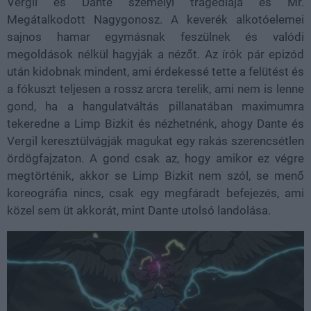
Vergil és Dante személyi tragédiája és Mr.
Megátalkodott Nagygonosz. A keverék alkotóelemei
sajnos hamar egymásnak feszülnek és valódi
megoldások nélkül hagyják a nézőt. Az írók pár epizód
után kidobnak mindent, ami érdekessé tette a felütést és
a fókuszt teljesen a rossz arcra terelik, ami nem is lenne
gond, ha a hangulatváltás pillanatában maximumra
tekeredne a Limp Bizkit és nézhetnénk, ahogy Dante és
Vergil keresztülvágják magukat egy rakás szerencsétlen
ördögfajzaton. A gond csak az, hogy amikor ez végre
megtörténik, akkor se Limp Bizkit nem szól, se menő
koreográfia nincs, csak egy megfáradt befejezés, ami
közel sem üt akkorát, mint Dante utolsó landolása.