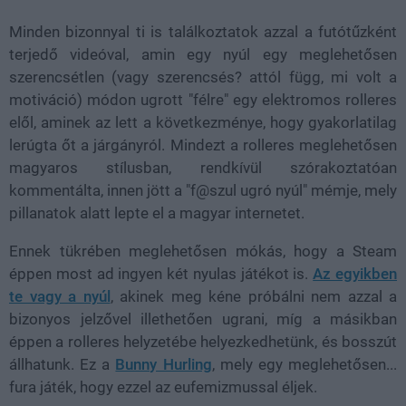
Minden bizonnyal ti is találkoztatok azzal a futótűzként
terjedő videóval, amin egy nyúl egy meglehetősen
szerencsétlen (vagy szerencsés? attól függ, mi volt a
motiváció) módon ugrott "félre" egy elektromos rolleres
elől, aminek az lett a következménye, hogy gyakorlatilag
lerúgta őt a járgányról. Mindezt a rolleres meglehetősen
magyaros stílusban, rendkívül szórakoztatóan
kommentálta, innen jött a "f@szul ugró nyúl" mémje, mely
pillanatok alatt lepte el a magyar internetet.
Ennek tükrében meglehetősen mókás, hogy a Steam
éppen most ad ingyen két nyulas játékot is.
Az egyikben
te vagy a nyúl
, akinek meg kéne próbálni nem azzal a
bizonyos jelzővel illethetően ugrani, míg a másikban
éppen a rolleres helyzetébe helyezkedhetünk, és bosszút
állhatunk. Ez a
Bunny Hurling
, mely egy meglehetősen...
fura játék, hogy ezzel az eufemizmussal éljek.