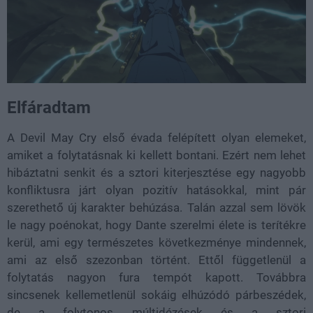
Elfáradtam
A Devil May Cry első évada felépített olyan elemeket,
amiket a folytatásnak ki kellett bontani. Ezért nem lehet
hibáztatni senkit és a sztori kiterjesztése egy nagyobb
konfliktusra járt olyan pozitív hatásokkal, mint pár
szerethető új karakter behúzása. Talán azzal sem lövök
le nagy poénokat, hogy Dante szerelmi élete is terítékre
kerül, ami egy természetes következménye mindennek,
ami az első szezonban történt. Ettől függetlenül a
folytatás nagyon fura tempót kapott. Továbbra
sincsenek kellemetlenül sokáig elhúzódó párbeszédek,
de a folytonos múltidézések és a sztori