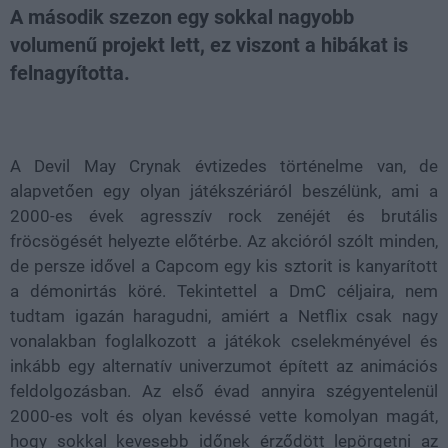
A második szezon egy sokkal nagyobb
volumenű projekt lett, ez viszont a hibákat is
felnagyította.
Loaded
:
Unmute
21.65%
A Devil May Crynak évtizedes történelme van, de
alapvetően egy olyan játékszériáról beszélünk, ami a
2000-es évek agresszív rock zenéjét és brutális
fröcsögését helyezte előtérbe. Az akcióról szólt minden,
de persze idővel a Capcom egy kis sztorit is kanyarított
a démonirtás köré. Tekintettel a DmC céljaira, nem
tudtam igazán haragudni, amiért a Netflix csak nagy
vonalakban foglalkozott a játékok cselekményével és
inkább egy alternatív univerzumot épített az animációs
feldolgozásban. Az első évad annyira szégyentelenül
2000-es volt és olyan kevéssé vette komolyan magát,
hogy sokkal kevesebb időnek érződött lepörgetni az