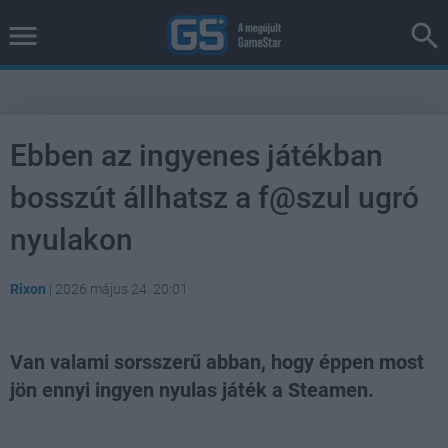
Ebben az ingyenes játékban
bosszút állhatsz a f@szul ugró
nyulakon
Rixon
|
2026 május 24. 20:01
Van valami sorsszerű abban, hogy éppen most
jön ennyi ingyen nyulas játék a Steamen.
Loaded
:
Unmute
38.24%