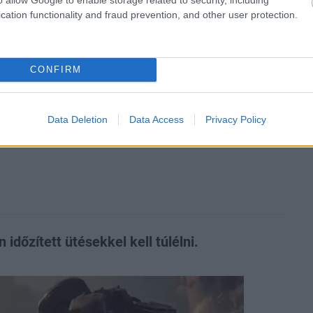
cation functionality and fraud prevention, and other user protection.
zászólások
CONFIRM
rtyákban meséli tovább a
Data Deletion
Data Access
Privacy Policy
 időzített ütésekkel kell túlélni.