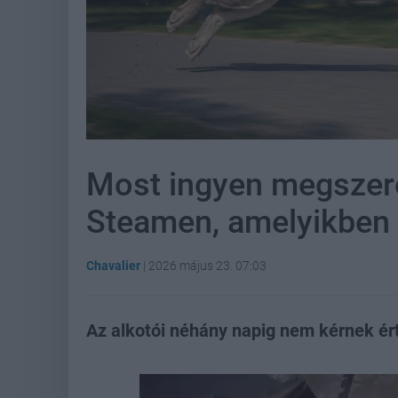
Most ingyen megszere
Steamen, amelyikben f
Chavalier
|
2026 május 23. 07:03
Az alkotói néhány napig nem kérnek ér