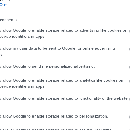
060-as szintű videokártyát. Tárhelyből mindössze 5
Out
consents
o allow Google to enable storage related to advertising like cookies on
evice identifiers in apps.
b hangulata – Jön a második forduló! (X)
sorozat.
o allow my user data to be sent to Google for online advertising
s.
to allow Google to send me personalized advertising.
o allow Google to enable storage related to analytics like cookies on
evice identifiers in apps.
o allow Google to enable storage related to functionality of the website
o allow Google to enable storage related to personalization.
o allow Google to enable storage related to security, including