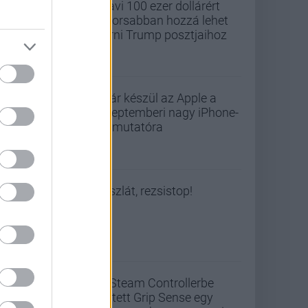
Havi 100 ezer dollárért
gyorsabban hozzá lehet
férni Trump posztjaihoz
Már készül az Apple a
szeptemberi nagy iPhone-
bemutatóra
Viszlát, rezsistop!
A Steam Controllerbe
rejtett Grip Sense egy