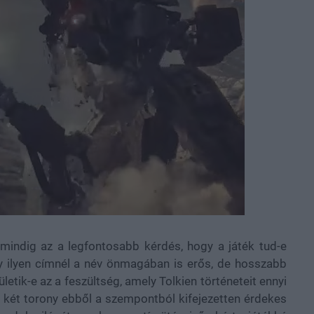
 mindig az a legfontosabb kérdés, hogy a játék tud-e
y ilyen címnél a név önmagában is erős, de hosszabb
etik-e az a feszültség, amely Tolkien történeteit ennyi
 A két torony ebből a szempontból kifejezetten érdekes