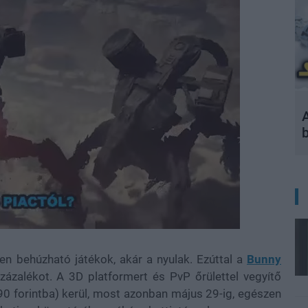
A
en behúzható játékok, akár a nyulak. Ezúttal a
Bunny
ázalékot. A 3D platformert és PvP őrülettel vegyítő
90 forintba) kerül, most azonban május 29-ig, egészen