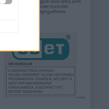
nagyon okos extra, amit
minden kontroller
megirigyelhetne
Hirdetés