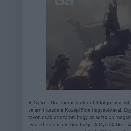
Loaded
:
Unmute
21.65%
A Gyűrűk Ura társasjátékos feldolgozásainál
valamit kezdeni Középfölde hagyatékával. Eg
távon csak az számít, hogy az asztalon megszül
évtized után is életben tartja. A Gyűrűk Ura -