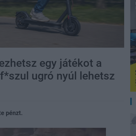
zhetsz egy játékot a
*szul ugró nyúl lehetsz
te pénzt.