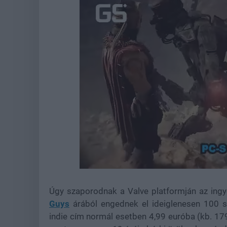
Loaded
:
Unmute
44.15%
Úgy szaporodnak a Valve platformján az ingy
Guys
árából engednek el ideiglenesen 100 sz
indie cím normál esetben 4,99 euróba (kb. 17