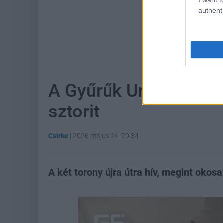
authenti
Hoz
A Gyűrűk Ura most ká
sztorit
Csirke
|
2026 május 24. 20:34
A két torony újra útra hív, megint okosan