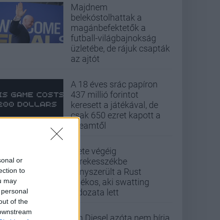
Majdnem
belekóstolhattak a
magánbefektetők a
futball-világbajnokság
üzletébe, de rájuk csapták
az ajtót
A 18 éves srác papíron
437 millió forintot
keresett a játékával, de
csak 650 ezret kapott a
Steamtől
Élete végéig
sonal or
kerekesszékbe
ection to
kényszerült a Rust
ou may
játékos, aki swatting
 personal
áldozata lett
out of the
 downstream
Vin Diesel azóta nem bírja