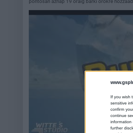
pontosan aznap 19 óráig bárki örökre hozzáadh
www.gspl
If you wish 
sensitive in
confirm you
continue se
information 
further disc