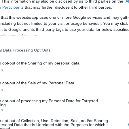
. This information may also be disclosed by us to third parties on the
IA
Participants
that may further disclose it to other third parties.
 that this website/app uses one or more Google services and may gath
ól már messziről süt, hogy könnyesre fogják röhögni
including but not limited to your visit or usage behaviour. You may click 
szerre akár nyolcan próbálják túlélni az abszurd
 to Google and its third-party tags to use your data for below specifi
küzd, hogy elsőként érjen célba. A koncepció erősen
ogle consent section.
s platformer-vonalára, ahol legalább annyira fontos a
ak kiszámíthatatlan akadályokkal, idegesítő csapdákkal
l Data Processing Opt Outs
épesek felhúzni az embert és röhögőgörcsöt kiváltani
o opt-out of the Sharing of my personal data.
In
o opt-out of the Sale of my Personal Data.
ékos élményekre épít, kapott egy külön single-player
In
akadálypályákat. Itt már sokkal inkább a sebesség és a
to opt-out of processing my Personal Data for Targeted
, miközben globális ranglistákon is lehet versenyezni
ing.
In
o opt-out of Collection, Use, Retention, Sale, and/or Sharing
ért ajánlanak egy Ryzen 5 vagy Core i7 processzort,
ersonal Data that Is Unrelated with the Purposes for which it
lected.