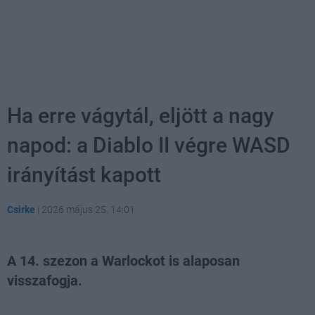
Ha erre vágytál, eljött a nagy
napod: a Diablo II végre WASD
irányítást kapott
Csirke
|
2026 május 25. 14:01
A 14. szezon a Warlockot is alaposan
visszafogja.
Loaded
:
Unmute
39.10%