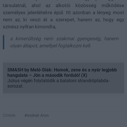
társulatnál, ahol az alkotói közösség működése
személyes jelenlétekre épül. Itt azonban a lényeg most
nem az, ki veszi át a szerepet, hanem az, hogy egy
színész nyíltan kimondta,
a kimerültség nem szakmai gyengeség, hanem
olyan állapot, amellyel foglalkozni kell.
SMASH by Meló-Diák: Homok, zene és a nyár legjobb
hangulata – Jön a második forduló! (X)
Július végén folytatódik a balatoni strandröplabda-
sorozat.
Címkék:
#molnár Áron