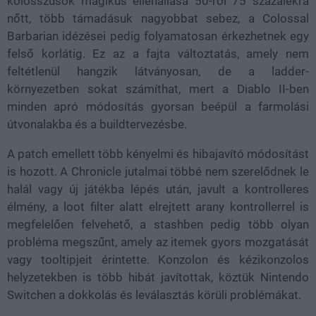
kolosszusok mágikus ellenállása 50-ről 75 százalékra
nőtt, több támadásuk nagyobbat sebez, a Colossal
Barbarian idézései pedig folyamatosan érkezhetnek egy
felső korlátig. Ez az a fajta változtatás, amely nem
feltétlenül hangzik látványosan, de a ladder-
környezetben sokat számíthat, mert a Diablo II-ben
minden apró módosítás gyorsan beépül a farmolási
útvonalakba és a buildtervezésbe.
A patch emellett több kényelmi és hibajavító módosítást
is hozott. A Chronicle jutalmai többé nem szerelődnek le
halál vagy új játékba lépés után, javult a kontrolleres
élmény, a loot filter alatt elrejtett arany kontrollerrel is
megfelelően felvehető, a stashben pedig több olyan
probléma megszűnt, amely az itemek gyors mozgatását
vagy tooltipjeit érintette. Konzolon és kézikonzolos
helyzetekben is több hibát javítottak, köztük Nintendo
Switchen a dokkolás és leválasztás körüli problémákat.