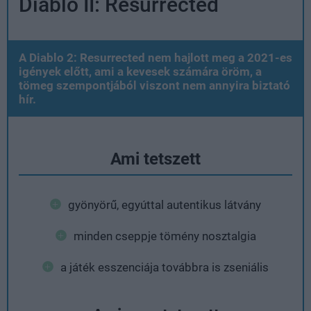
Diablo II: Resurrected
A Diablo 2: Resurrected nem hajlott meg a 2021-es
igények előtt, ami a kevesek számára öröm, a
tömeg szempontjából viszont nem annyira biztató
hír.
Ami tetszett
gyönyörű, egyúttal autentikus látvány
minden cseppje tömény nosztalgia
a játék esszenciája továbbra is zseniális