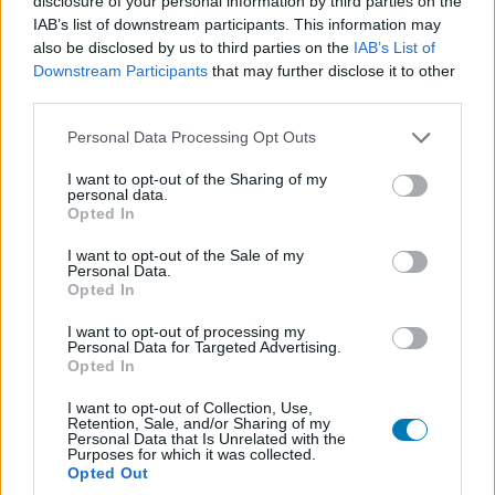
disclosure of your personal information by third parties on the
folyamatos fizikai és lelki igénybevétel miatt vált
IAB’s list of downstream participants. This information may
also be disclosed by us to third parties on the
IAB’s List of
elengedhetetlenné, hogy Molnár Áron pihenjen és
Downstream Participants
that may further disclose it to other
regenerálódjon. A színész úgy fogalmazott, fontosnak
third parties.
tartja, hogy a színházi szakmában is természetes legyen
Please note that this website/app uses one or more Google
kimondani a kimerültséget és az önmagunkra figyelés
Personal Data Processing Opt Outs
services and may gather and store information including but
szükségességét, különösen egy olyan közegben, ahol
not limited to your visit or usage behaviour. You may click to
I want to opt-out of the Sharing of my
sokszor még mindig a "bírni kell" logikája öröklődik
personal data.
grant or deny consent to Google and its third-party tags to
Opted In
tovább.
use your data for below specified purposes in below Google
consent section.
I want to opt-out of the Sale of my
Personal Data.
Opted In
Az Emberek, helyek és dolgok a Loupe Színházi Társulás
I want to opt-out of processing my
Personal Data for Targeted Advertising.
és a Városmajori Szabadtéri Színpad közös produkciója,
Opted In
Duncan Macmillan világsikerű darabjából készül. A
történet egy fiatal színésznőről szól, akinek az élete
I want to opt-out of Collection, Use,
Retention, Sale, and/or Sharing of my
szétesik, amikor szembesül a saját függőségeivel, a
Personal Data that Is Unrelated with the
Purposes for which it was collected.
rehabilitáció során pedig nemcsak a szerektől, hanem a
Opted Out
saját maga köré épített történetektől is meg kell