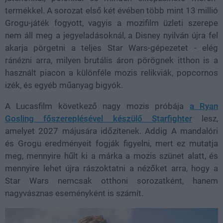
termékkel. A sorozat első két évében több mint 13 millió
Grogu-játék fogyott, vagyis a mozifilm üzleti szerepe
nem áll meg a jegyeladásoknál, a Disney nyilván újra fel
akarja pörgetni a teljes Star Wars-gépezetet - elég
ránézni arra, milyen brutális áron pörögnek itthon is a
használt piacon a különféle mozis relikviák, popcornos
izék, és egyéb műanyag bigyók.
A Lucasfilm következő nagy mozis próbája
a Ryan
Gosling főszereplésével készülő Starfighter
lesz,
amelyet 2027 májusára időzítenek. Addig A mandalóri
és Grogu eredményeit fogják figyelni, mert ez mutatja
meg, mennyire hűlt ki a márka a mozis szünet alatt, és
mennyire lehet újra rászoktatni a nézőket arra, hogy a
Star Wars nemcsak otthoni sorozatként, hanem
nagyvásznas eseményként is számít.