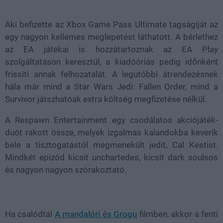
21.86%
Aki befizette az Xbox Game Pass Ultimate tagságiját az
egy nagyon kellemes meglepetést láthatott. A bérlethez
az EA játékai is hozzátartoznak az EA Play
szolgáltatáson keresztül, a kiadóóriás pedig időnként
frissíti annak felhozatalát. A legutóbbi átrendezésnek
hála már mind a Star Wars Jedi: Fallen Order, mind a
Survivor játszhatóak extra költség megfizetése nélkül.
A Respawn Entertainment egy csodálatos akciójáték-
duót rakott össze, melyek izgalmas kalandokba keverik
bele a tisztogatástól megmenekült jedit, Cal Kestist.
Mindkét epizód kicsit unchartedes, kicsit dark soulsos
és nagyon nagyon szórakoztató.
Ha csalódtál
A mandalóri és Grogu
filmben, akkor a fenti