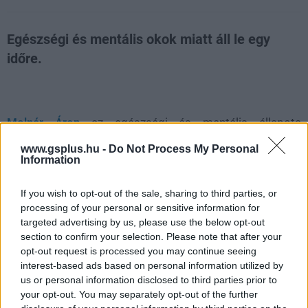
Egészségi és mentális okok miatt áll le egy
időre.
Loaded
:
Unmute
21.86%
Molnár Áron
az egészségi és mentális állapota
megőrzése érdekében kiszáll a Loupe Színházi Társulás
www.gsplus.hu -
Do Not Process My Personal
készülő Emberek, helyek és dolgok című előadásának
Information
próbafolyamatából. A döntést a társulat vasárnap este
jelentette be, közlésük szerint hosszú mérlegelés előzte
If you wish to opt-out of the sale, sharing to third parties, or
meg, és mind a Loupe vezetése, mind az alkotók teljes
processing of your personal or sensitive information for
targeted advertising by us, please use the below opt-out
támogatásukkal állnak Molnár mellett. A produkció
section to confirm your selection. Please note that after your
próbái a tervek szerint folytatódnak, az új szereplőről
opt-out request is processed you may continue seeing
később adnak tájékoztatást.
interest-based ads based on personal information utilized by
us or personal information disclosed to third parties prior to
A Loupe közleménye szerint az elmúlt évek rendkívül
your opt-out. You may separately opt-out of the further
intenzív szakmai és közéleti terhelése, valamint a