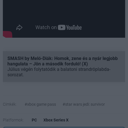
SMASH by Meló-Diák: Homok, zene és a nyár legjobb
hangulata – Jön a második forduló! (X)
Július végén folytatódik a balatoni strandröplabda-
sorozat.
Címkék:
#xbox game pass
#star wars jedi: survivor
Platformok:
PC
Xbox Series X