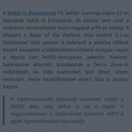
A
Diablo II: Resurrected
14. ladder szezonja május 23-án
hajnalban indult el Európában, és ezúttal nem csak a
szokásos versenyfutást hozta magával a 99-es szintig. A
Blizzard a Reign of the Warlock után kiadott 3.2-es
frissítéssel több ponton is belenyúlt a játékba, többek
között visszatért a billentyűzetre köthető mozgás, vagyis
a régóta kért WASD-támogatás, jelentős Warlock-
balanszolás érkezett, átdolgozták a Terror Zone-ok
működését, és több kontrollert, loot filtert, stash-
rendszert, illetve kezelőfelületet érintő hiba is javítást
kapott.
A leglátványosabb újdonság sokaknak mégis a
WASD lesz, még akkor is, ha a Diablo II
hagyományosan a kattintással irányított ARPG-k
egyik legmarkánsabb képviselője.