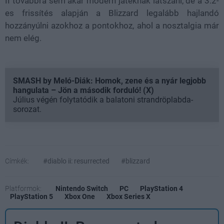
II továbbra sem akar modern játéknak látszani, de a 3.2-
es frissítés alapján a Blizzard legalább hajlandó
hozzányúlni azokhoz a pontokhoz, ahol a nosztalgia már
nem elég.
SMASH by Meló-Diák: Homok, zene és a nyár legjobb
hangulata – Jön a második forduló! (X)
Július végén folytatódik a balatoni strandröplabda-
sorozat.
Címkék:
#diablo ii: resurrected
#blizzard
Platformok:
Nintendo Switch
PC
PlayStation 4
PlayStation 5
Xbox One
Xbox Series X