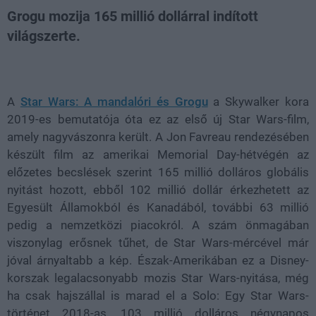
Grogu mozija 165 millió dollárral indított
világszerte.
Loaded
:
Unmute
21.86%
A
Star Wars: A mandalóri és Grogu
a Skywalker kora
2019-es bemutatója óta ez az első új Star Wars-film,
amely nagyvászonra került. A Jon Favreau rendezésében
készült film az amerikai Memorial Day-hétvégén az
előzetes becslések szerint 165 millió dolláros globális
nyitást hozott, ebből 102 millió dollár érkezhetett az
Egyesült Államokból és Kanadából, további 63 millió
pedig a nemzetközi piacokról. A szám önmagában
viszonylag erősnek tűhet, de Star Wars-mércével már
jóval árnyaltabb a kép. Észak-Amerikában ez a Disney-
korszak legalacsonyabb mozis Star Wars-nyitása, még
ha csak hajszállal is marad el a Solo: Egy Star Wars-
történet 2018-as, 103 millió dolláros négynapos