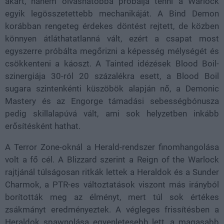
akart, hanem olvashatóbbá próbálja tenni a Warlock
egyik legösszetettebb mechanikáját. A Bind Demon
korábban rengeteg érdekes döntést rejtett, de közben
könnyen átláthatatlanná vált, ezért a csapat most
egyszerre próbálta megőrizni a képesség mélységét és
csökkenteni a káoszt. A Tainted idézések Blood Boil-
szinergiája 30-ról 20 százalékra esett, a Blood Boil
sugara szintenkénti küszöbök alapján nő, a Demonic
Mastery és az Engorge támadási sebességbónusza
pedig skillalapúvá vált, ami sok helyzetben inkább
erősítésként hathat.
A Terror Zone-oknál a Herald-rendszer finomhangolása
volt a fő cél. A Blizzard szerint a Reign of the Warlock
rajtjánál túlságosan ritkák lettek a Heraldok és a Sunder
Charmok, a PTR-es változtatások viszont más irányból
borították meg az élményt, mert túl sok értékes
zsákmányt eredményeztek. A végleges frissítésben a
Heraldok spawnolása egyenletesebb lett, a magasabb