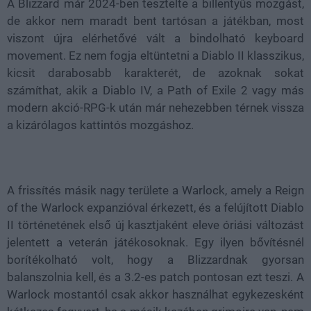
A Blizzard már 2024-ben tesztelte a billentyűs mozgást,
de akkor nem maradt bent tartósan a játékban, most
viszont újra elérhetővé vált a bindolható keyboard
movement. Ez nem fogja eltüntetni a Diablo II klasszikus,
kicsit darabosabb karakterét, de azoknak sokat
számíthat, akik a Diablo IV, a Path of Exile 2 vagy más
modern akció-RPG-k után már nehezebben térnek vissza
a kizárólagos kattintós mozgáshoz.
A frissítés másik nagy területe a Warlock, amely a Reign
of the Warlock expanzióval érkezett, és a felújított Diablo
II történetének első új kasztjaként eleve óriási változást
jelentett a veterán játékosoknak. Egy ilyen bővítésnél
borítékolható volt, hogy a Blizzardnak gyorsan
balanszolnia kell, és a 3.2-es patch pontosan ezt teszi. A
Warlock mostantól csak akkor használhat egykezesként