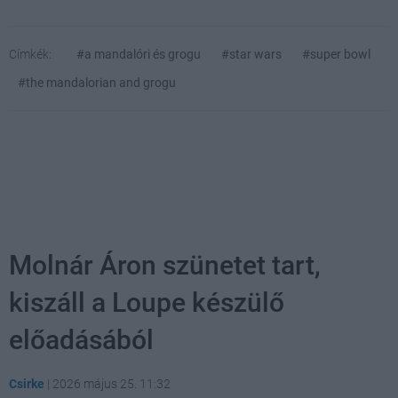
Címkék:
#a mandalóri és grogu
#star wars
#super bowl
#the mandalorian and grogu
Molnár Áron szünetet tart,
kiszáll a Loupe készülő
előadásából
Csirke
|
2026 május 25. 11:32