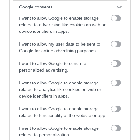
próbálnia elszakadni. A produkcióban Lovas Rozi,
Google consents
Udvaros Dorottya, Znamenák István, Baksa Imre,
I want to allow Google to enable storage
Sztarenki Dóra, Brezovszky Dániel, Alberti Zsófi, Formán
related to advertising like cookies on web or
Bálint, Szilvási Anna és eredetileg Molnár Áron is
device identifiers in apps.
szerepelt volna, az előadást Horváth János Antal rendezi.
I want to allow my user data to be sent to
Google for online advertising purposes.
I want to allow Google to send me
personalized advertising.
I want to allow Google to enable storage
related to analytics like cookies on web or
device identifiers in apps.
I want to allow Google to enable storage
related to functionality of the website or app.
I want to allow Google to enable storage
Molnár Áron az utóbbi években nemcsak színészként,
related to personalization.
hanem közéleti szereplőként is folyamatosan jelen volt.