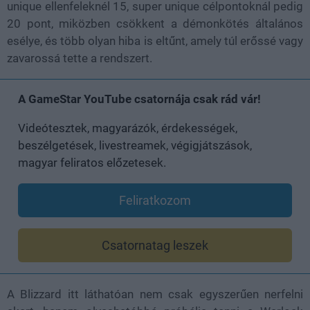
unique ellenfeleknél 15, super unique célpontoknál pedig
20 pont, miközben csökkent a démonkötés általános
esélye, és több olyan hiba is eltűnt, amely túl erőssé vagy
zavarossá tette a rendszert.
A GameStar YouTube csatornája csak rád vár!
Videótesztek, magyarázók, érdekességek,
beszélgetések, livestreamek, végigjátszások,
magyar feliratos előzetesek.
Feliratkozom
Csatornatag leszek
A Blizzard itt láthatóan nem csak egyszerűen nerfelni