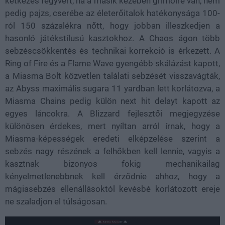
kétkezes fegyvert, ha a másik kezében grimoire van, nem
pedig pajzs, cserébe az életerőitalok hatékonysága 100-
ról 150 százalékra nőtt, hogy jobban illeszkedjen a
hasonló játékstílusú kasztokhoz. A Chaos ágon több
sebzéscsökkentés és technikai korrekció is érkezett. A
Ring of Fire és a Flame Wave gyengébb skálázást kapott,
a Miasma Bolt közvetlen találati sebzését visszavágták,
az Abyss maximális sugara 11 yardban lett korlátozva, a
Miasma Chains pedig külön next hit delayt kapott az
egyes láncokra. A Blizzard fejlesztői megjegyzése
különösen érdekes, mert nyíltan arról írnak, hogy a
Miasma-képességek eredeti elképzelése szerint a
sebzés nagy részének a felhőkben kell lennie, vagyis a
kasztnak bizonyos fokig mechanikailag
kényelmetlenebbnek kell érződnie ahhoz, hogy a
mágiasebzés ellenállásoktól kevésbé korlátozott ereje
ne szaladjon el túlságosan.