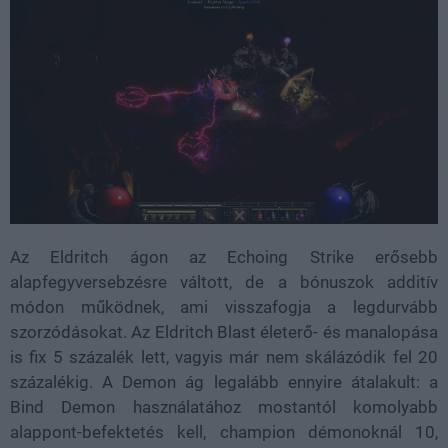
Az Eldritch ágon az Echoing Strike erősebb
alapfegyversebzésre váltott, de a bónuszok additív
módon működnek, ami visszafogja a legdurvább
szorzódásokat. Az Eldritch Blast életerő- és manalopása
is fix 5 százalék lett, vagyis már nem skálázódik fel 20
százalékig. A Demon ág legalább ennyire átalakult: a
Bind Demon használatához mostantól komolyabb
alappont-befektetés kell, champion démonoknál 10,