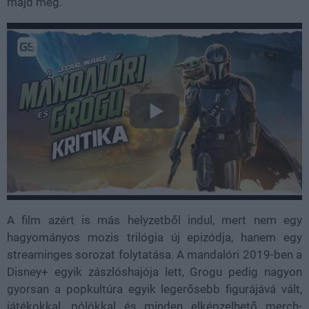
majd meg.
A film azért is más helyzetből indul, mert nem egy
hagyományos mozis trilógia új epizódja, hanem egy
streaminges sorozat folytatása. A mandalóri 2019-ben a
Disney+ egyik zászlóshajója lett, Grogu pedig nagyon
gyorsan a popkultúra egyik legerősebb figurájává vált,
játékokkal, pólókkal és minden elképzelhető merch-