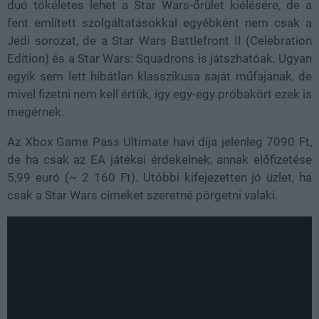
duó tökéletes lehet a Star Wars-őrület kiélésére, de a
fent említett szolgáltatásokkal egyébként nem csak a
Jedi sorozat, de a Star Wars Battlefront II (Celebration
Edition) és a Star Wars: Squadrons is játszhatóak. Ugyan
egyik sem lett hibátlan klasszikusa saját műfajának, de
mivel fizetni nem kell értük, így egy-egy próbakört ezek is
megérnek.
Az Xbox Game Pass Ultimate havi díja jelenleg 7090 Ft,
de ha csak az EA játékai érdekelnek, annak előfizetése
5,99 euró (~ 2 160 Ft). Utóbbi kifejezetten jó üzlet, ha
csak a Star Wars címeket szeretné pörgetni valaki.