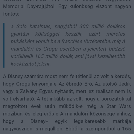
Memorial Day-rajtjától. Egy különbség viszont nagyon
fontos:
a Solo hatalmas, nagyjából 300 millió dolláros
gyártási költséggel készült, ezért méretes
bukásként vonult be a franchise történetébe, míg A
mandalóri és Grogu esetében a jelentett büdzsé
körülbelül 165 millió dollár, ami jóval kezelhetőbb
kockázatot jelent.
A Disney számára most nem feltétlenül az volt a kérdés,
hogy Grogu lenyomja-e Az ébredő Erő, Az utolsó Jedik
vagy a Zsivány Egyes nyitását, mert ez reálisan nem is
volt elvárható. A tét inkább az volt, hogy a sorozatokkal
megtöltött évek után működik-e még a Star Wars
moziban, és elég erős-e A mandalóri közönsége ahhoz,
hogy a Disney+ egyik legsikeresebb márkája
nagyvásznon is megálljon. Ebből a szempontból a 165