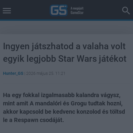
Ingyen játszhatod a valaha volt
egyik legjobb Star Wars játékot
Hunter_GS
|
2026 május 25. 11:21
Ha egy fokkal izgalmasabb kalandra vágysz,
mint amit A mandalóri és Grogu tudtak hozni,
akkor kapcsold be kedvenc konzolod és töltsd
le a Respawn csodáját.
Loaded
:
Unmute