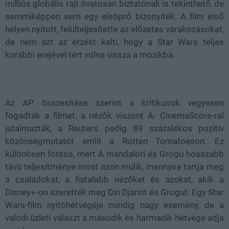
milliós globális rajt óvatosan biztatónak is tekinthető, de
semmiképpen sem egy elsöprő bizonyíték. A film első
helyen nyitott, felülteljesítette az előzetes várakozásokat,
de nem azt az érzést kelti, hogy a Star Wars teljes
korábbi erejével tért volna vissza a mozikba.
Az AP összesítése szerint a kritikusok vegyesen
fogadták a filmet, a nézők viszont A- CinemaScore-ral
jutalmazták, a Reuters pedig 89 százalékos pozitív
közönségmutatót említ a Rotten Tomatoeson. Ez
különösen fontos, mert A mandalóri és Grogu hosszabb
távú teljesítménye most azon múlik, mennyire tartja meg
a családokat, a fiatalabb nézőket és azokat, akik a
Disney+-on szerették meg Din Djarint és Grogut. Egy Star
Wars-film nyitóhétvégéje mindig nagy esemény, de a
valódi üzleti választ a második és harmadik hétvége adja