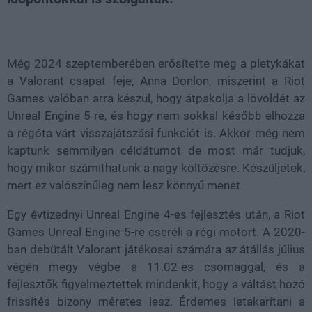
Loaded
:
Unmute
21.97%
Még 2024 szeptemberében erősítette meg a pletykákat
a Valorant csapat feje, Anna Donlon, miszerint a Riot
Games valóban arra készül, hogy átpakolja a lövöldét az
Unreal Engine 5-re, és hogy nem sokkal később elhozza
a régóta várt visszajátszási funkciót is. Akkor még nem
kaptunk semmilyen céldátumot de most már tudjuk,
hogy mikor számíthatunk a nagy költözésre. Készüljetek,
mert ez valószínűleg nem lesz könnyű menet.
Egy évtizednyi Unreal Engine 4-es fejlesztés után, a Riot
Games Unreal Engine 5-re cseréli a régi motort. A 2020-
ban debütált Valorant játékosai számára az átállás július
végén megy végbe a 11.02-es csomaggal, és a
fejlesztők figyelmeztettek mindenkit, hogy a váltást hozó
frissítés bizony méretes lesz. Érdemes letakarítani a