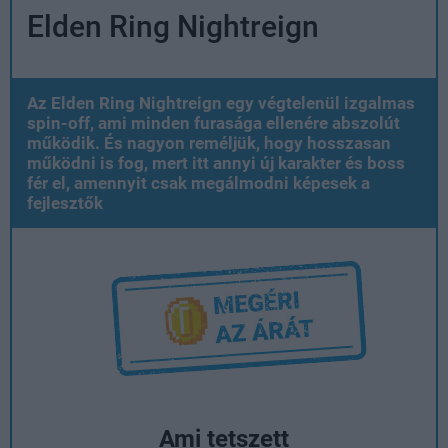
Elden Ring Nightreign
Az Elden Ring Nightreign egy végtelenül izgalmas
spin-off, ami minden furasága ellenére abszolút
működik. És nagyon reméljük, hogy hosszasan
működni is fog, mert itt annyi új karakter és boss
fér el, amennyit csak megálmodni képesek a
fejlesztők
Ami tetszett