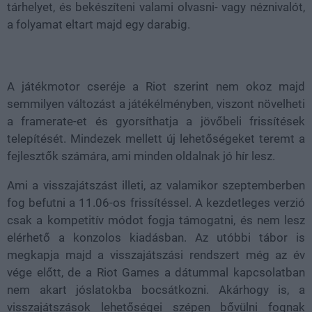
tárhelyet, és bekészíteni valami olvasni- vagy néznivalót,
a folyamat eltart majd egy darabig.
A játékmotor cseréje a Riot szerint nem okoz majd
semmilyen változást a játékélményben, viszont növelheti
a framerate-et és gyorsíthatja a jövőbeli frissítések
telepítését. Mindezek mellett új lehetőségeket teremt a
fejlesztők számára, ami minden oldalnak jó hír lesz.
Ami a visszajátszást illeti, az valamikor szeptemberben
fog befutni a 11.06-os frissítéssel. A kezdetleges verzió
csak a kompetitív módot fogja támogatni, és nem lesz
elérhető a konzolos kiadásban. Az utóbbi tábor is
megkapja majd a visszajátszási rendszert még az év
vége előtt, de a Riot Games a dátummal kapcsolatban
nem akart jóslatokba bocsátkozni. Akárhogy is, a
visszajátszások lehetőségei szépen bővülni fognak