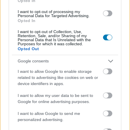
Opted In
Június 5-én kiderül, hogy melyik tipp volt helyes, addig
I want to opt-out of processing my
viszont ne felejtsetek el lecsapni
a Tiny Tina's
Personal Data for Targeted Advertising.
Wonderlands és a Limbo példányotokra
.
Opted In
I want to opt-out of Collection, Use,
What could the final free MEGA Sale games be?
Retention, Sale, and/or Sharing of my
pic.twitter.com/ov4Hez2hZ9
Personal Data that Is Unrelated with the
Purposes for which it was collected.
— Epic Games Store (@EpicGames)
May 29, 2025
Opted Out
Google consents
Nem akarsz lemaradni semmiről?
I want to allow Google to enable storage
Rengeteg hír és cikk vár rád, lehet, hogy éppen nem
related to advertising like cookies on web or
jön szembe GSO-n vagy a social médiában. Segítünk,
device identifiers in apps.
hogy naprakész maradj, kiválogatjuk neked a
I want to allow my user data to be sent to
legjobbakat,
iratkozz fel hírlevelünkre!
Google for online advertising purposes.
I want to allow Google to send me
personalized advertising.
Kijelentem, hogy az
adatkezelési nyilatkozat
tartalmát
megismertem és azt elfogadom.