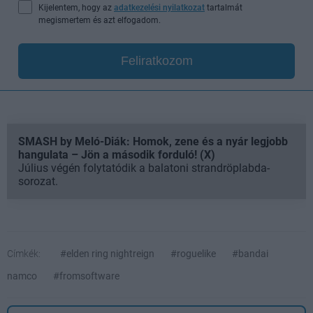
Kijelentem, hogy az
adatkezelési nyilatkozat
tartalmát
megismertem és azt elfogadom.
Feliratkozom
SMASH by Meló-Diák: Homok, zene és a nyár legjobb
hangulata – Jön a második forduló! (X)
Július végén folytatódik a balatoni strandröplabda-
sorozat.
Címkék:
#elden ring nightreign
#roguelike
#bandai
namco
#fromsoftware