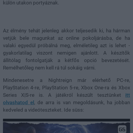
külön utakon portyáznak.
Az élmény tehát jelenleg akkor teljesedik ki, ha hárman
vetjük bele magunkat az online pokoljárásba, de ha
valaki egyedül próbálná meg, elméletileg azt is lehet -
gyakorlatilag viszont nemigen ajánlott. A készítők
állítólag fontolgatják a kétfős opció bevezetését.
Remélhetőleg nem kell rá túl sokáig várni.
Mindenesetre a Nightreign már elérhető PC-re,
PlayStation 4-re, PlayStation 5-re, Xbox One-ra és Xbox
Series X|S-re is. A játékról készült tesztünket
itt
olvashatod el
, de arra is van megoldásunk, ha jobban
kedveled a videóteszteket. Ide süss: