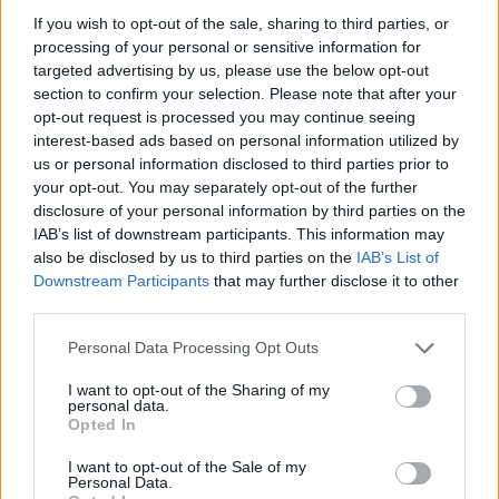
ámde annál lelkesebb detektíveknek. A piactér ezúttal is
If you wish to opt-out of the sale, sharing to third parties, or
posztolt egy titokzakos képet az X-en (Twitteren) - és
processing of your personal or sensitive information for
ahogy az ilyenkor lenni szokott, rögvest előkerültek a
targeted advertising by us, please use the below opt-out
virtuális nagyítók.
section to confirm your selection. Please note that after your
opt-out request is processed you may continue seeing
Az egyik képen szemet szúrt valami, ami elsőre egy óra
interest-based ads based on personal information utilized by
vagy stopper számlapjára hajaz, amiből többen is azt a
us or personal information disclosed to third parties prior to
your opt-out. You may separately opt-out of the further
következtetést vonták le, hogy a
Deathloop
lesz a EGS
disclosure of your personal information by third parties on the
következő nagy dobása. Mások szerint viszont inkább
IAB’s list of downstream participants. This information may
iránytű az, amit látunk, tehát a helyes megfejtés -
also be disclosed by us to third parties on the
IAB’s List of
szerintük - a zseniális
Return of the Obra Dinn
.
Downstream Participants
that may further disclose it to other
third parties.
Please note that this website/app uses one or more Google
Personal Data Processing Opt Outs
services and may gather and store information including but
A második teaser-kép sem maradt észrevétlen: a
not limited to your visit or usage behaviour. You may click to
I want to opt-out of the Sharing of my
hálószerű mintázat sokak szerint kísértetiesen
personal data.
grant or deny consent to Google and its third-party tags to
Opted In
emlékeztet egy karakterre az
Ogu and the Secret Forest
use your data for below specified purposes in below Google
consent section.
című indie gyöngyszem világából. Persze ezek csak
I want to opt-out of the Sale of my
Personal Data.
teóriák - még ha néha ijesztően pontosnak tűnnek is.