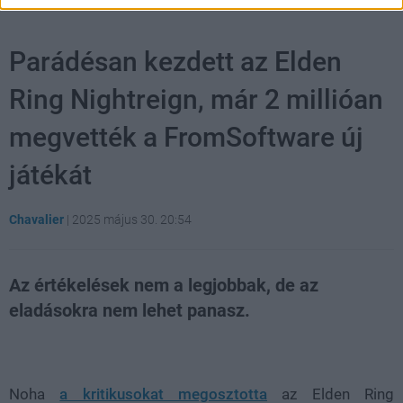
Parádésan kezdett az Elden
Ring Nightreign, már 2 millióan
megvették a FromSoftware új
játékát
Chavalier
|
2025 május 30. 20:54
Az értékelések nem a legjobbak, de az
eladásokra nem lehet panasz.
Loaded
:
Unmute
38.37%
Noha
a kritikusokat megosztotta
az Elden Ring