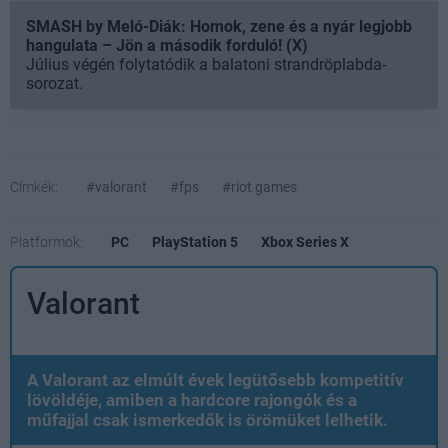
SMASH by Meló-Diák: Homok, zene és a nyár legjobb
hangulata – Jön a második forduló! (X)
Július végén folytatódik a balatoni strandröplabda-
sorozat.
Címkék:
#valorant
#fps
#riot games
Platformok:
PC
PlayStation 5
Xbox Series X
Valorant
A Valorant az elmúlt évek legütősebb kompetitív
lövöldéje, amiben a hardcore rajongók és a
műfajjal csak ismerkedők is örömüket lelhetik.