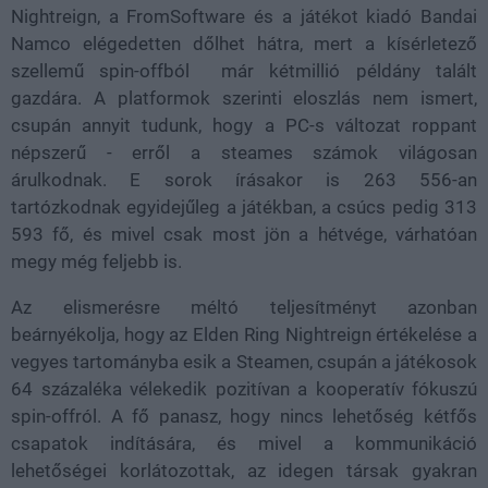
Nightreign, a FromSoftware és a játékot kiadó Bandai
Namco elégedetten dőlhet hátra, mert a kísérletező
szellemű spin-offból már kétmillió példány talált
gazdára. A platformok szerinti eloszlás nem ismert,
csupán annyit tudunk, hogy a PC-s változat roppant
népszerű - erről a steames számok világosan
árulkodnak. E sorok írásakor is 263 556-an
tartózkodnak egyidejűleg a játékban, a csúcs pedig 313
593 fő, és mivel csak most jön a hétvége, várhatóan
megy még feljebb is.
Az elismerésre méltó teljesítményt azonban
beárnyékolja, hogy az Elden Ring Nightreign értékelése a
vegyes tartományba esik a Steamen, csupán a játékosok
64 százaléka vélekedik pozitívan a kooperatív fókuszú
spin-offról. A fő panasz, hogy nincs lehetőség kétfős
csapatok indítására, és mivel a kommunikáció
lehetőségei korlátozottak, az idegen társak gyakran