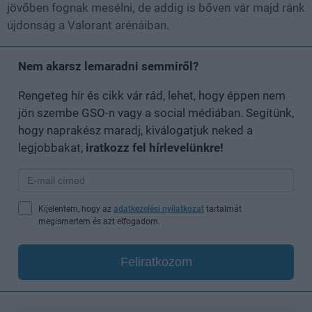
jövőben fognak mesélni, de addig is bőven vár majd ránk
újdonság a Valorant arénáiban.
Nem akarsz lemaradni semmiről?
Rengeteg hír és cikk vár rád, lehet, hogy éppen nem
jön szembe GSO-n vagy a social médiában. Segítünk,
hogy naprakész maradj, kiválogatjuk neked a
legjobbakat,
iratkozz fel hírlevelünkre!
Kijelentem, hogy az
adatkezelési nyilatkozat
tartalmát
megismertem és azt elfogadom.
Feliratkozom