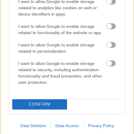
I want to allow Google to enable storage
related to analytics like cookies on web or
device identifiers in apps.
Feliratkozom
I want to allow Google to enable storage
related to functionality of the website or app.
SMASH by Meló-Diák: Homok, zene és a nyár legjobb
I want to allow Google to enable storage
hangulata – Jön a második forduló! (X)
related to personalization.
Július végén folytatódik a balatoni strandröplabda-
sorozat.
I want to allow Google to enable storage
related to security, including authentication
functionality and fraud prevention, and other
user protection.
Címkék:
#epic games
#epic games store
#ingyen játék
CONFIRM
Data Deletion
Data Access
Privacy Policy