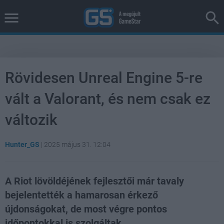
Rövidesen Unreal Engine 5-re
vált a Valorant, és nem csak ez
változik
Hunter_GS
|
2025 május 31. 12:04
A Riot lövöldéjének fejlesztői már tavaly
bejelentették a hamarosan érkező
újdonságokat, de most végre pontos
időpontokkal is szolgáltak.