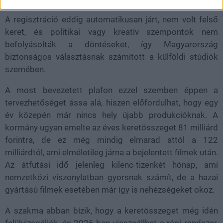
A regisztráció eddig automatikusan járt, nem volt felső
keret, és politikai vagy kreatív szempontok nem
befolyásolták a döntéseket, így Magyarország
biztonságos választásnak számított a külföldi stúdiók
szemében.
A most bevezetett plafon ezzel szemben éppen a
tervezhetőséget ássa alá, hiszen előfordulhat, hogy egy
év közepén már nincs hely újabb produkcióknak. A
kormány ugyan emelte az éves keretösszeget 81 milliárd
forintra, de ez még mindig elmarad attól a 122
milliárdtól, ami elméletileg járna a bejelentett filmek után.
Az átfutási idő jelenleg kilenc-tizenkét hónap, ami
nemzetközi viszonylatban gyorsnak számít, de a hazai
gyártású filmek esetében már így is nehézségeket okoz.
A szakma abban bízik, hogy a keretösszeget még idén