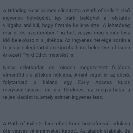
A Grinding Gear Games elindította a Path of Exile 2 első
ingyenes hétvégéjét, így bárki beléphet a folytatás
világába anélkül, hogy fizetnie kellene érte. A lehetőség
már él, és szeptember 1-ig tart, vagyis még simán lesz
idő belekóstolni a játékba. Az ingyenes hétvége során a
teljes jelenlegi tartalom kipróbálható, beleértve a frissen
érkezett Third Edict frissítést is.
Nincs szintkorlát, és minden megszerzett fejlődés
elmentődik a játékos fiókjába. Amint véget ér az akció,
folytatható a kaland egy Early Access kulcs
megvásárlásával, de aki türelmes, az megvárhatja a
teljes kiadást is, amely szintén ingyenes lesz.
A Path of Exile 2 decemberi korai hozzáférésű indulása
óta vegyes véleményeket kapott. Az alapok stabilak, de