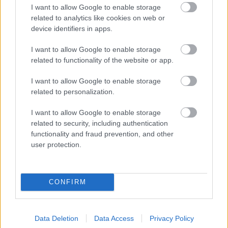
visszatérítés. Az összeg gyakorlatilag azonnal kimerült a
I want to allow Google to enable storage
korábban bejegyzett produkciókkal, így azóta egyetlen új
related to analytics like cookies on web or
film vagy sorozat sem tud regisztrálni a rendszerbe. Bár
device identifiers in apps.
a már zajló, nagy költségvetésű projektek nem álltak le, a
I want to allow Google to enable storage
szakmán belül egyre erősebb a félelem, hogy Hollywood
related to functionality of the website or app.
elveszíti a bizalmát a magyarországi forgatásokban, és
más helyszínek után néz.
I want to allow Google to enable storage
related to personalization.
A helyzet azért is aggasztó, mert a támogatási rendszer
eddig a kiszámíthatóságáról volt híres. A 2004-ben Andy
I want to allow Google to enable storage
Vajna közreműködésével bevezetett adókedvezménynek
related to security, including authentication
functionality and fraud prevention, and other
köszönhetően Magyarország az elmúlt két évtizedben
user protection.
London után a második legkeresettebb európai
forgatási helyszín lett. Világszínvonalú stúdiók és
infrastruktúra épültek ki, több mint húszezer szakember
CONFIRM
dolgozik a szektorban, a teljes iparági költés pedig
2022-re meghaladta a 300 milliárd forintot.
Data Deletion
Data Access
Privacy Policy