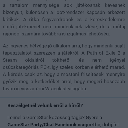
a tartalom mennyisége sok játékosnak kevésnek
bizonyult, különösen a loot-rendszer kapcsán érkezett
kritikák. A ritka fegyverdropok és a kereskedelemre
építő játékmenet nem mindenkinek ízlése, de a műfaj
rajongói számára továbbra is izgalmas lehetőség.
Az ingyenes hétvége jó alkalom arra, hogy mindenki saját
tapasztalatot szerezzen a játékról. A Path of Exile 2 a
Steam oldaláról tölthető, és nem igényel
csúcskategóriás PC-t, így széles körben elérhető marad.
A kérdés csak az, hogy a mostani frissítések mennyire
győzik meg a kétkedőket arról, hogy megéri hosszabb
távon is visszatérni Wraeclast világába.
Beszélgetnél velünk erről a hírről?
Lennél a GameStar közösség tagja? Gyere a
GameStar Party/Chat Facebook csoport
ba, dobj fel