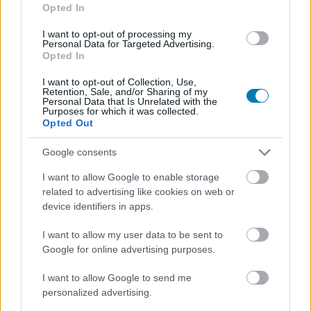
Opted In
filmtámogatás, aggódnak a
I want to opt-out of processing my
Personal Data for Targeted Advertising.
hollywoodi stúdiók
Opted In
I want to opt-out of Collection, Use,
Csirke
|
2025 augusztus 30. 21:58
Retention, Sale, and/or Sharing of my
Personal Data that Is Unrelated with the
Purposes for which it was collected.
Opted Out
Június óta nem lehet új filmet regisztrálni a 30
Google consents
százalékos adókedvezményre, ezzel
bizonytalanná vált a magyar filmipar jövője.
I want to allow Google to enable storage
related to advertising like cookies on web or
Loaded
:
device identifiers in apps.
Unmute
21.86%
I want to allow my user data to be sent to
A kormány június elején olyan rendeletet hozott, amely
Google for online advertising purposes.
407 milliárd forintban maximálta a Magyarországon
forgatott filmek összgyártási költségeit, amire igénybe
I want to allow Google to send me
personalized advertising.
vehető a híresen nagyvonalú, 30 százalékos adó-