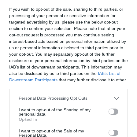
AMI TETSZETT
If you wish to opt-out of the sale, sharing to third parties, or
processing of your personal or sensitive information for
targeted advertising by us, please use the below opt-out
AMI NEM TETSZETT
section to confirm your selection. Please note that after your
opt-out request is processed you may continue seeing
interest-based ads based on personal information utilized by
us or personal information disclosed to third parties prior to
your opt-out. You may separately opt-out of the further
disclosure of your personal information by third parties on the
IAB’s list of downstream participants. This information may
also be disclosed by us to third parties on the
IAB’s List of
Downstream Participants
that may further disclose it to other
third parties.
Please note that this website/app uses one or more Google
Personal Data Processing Opt Outs
services and may gather and store information including but
Hozzászólások
not limited to your visit or usage behaviour. You may click to
I want to opt-out of the Sharing of my
personal data.
grant or deny consent to Google and its third-party tags to
Opted In
use your data for below specified purposes in below Google
consent section.
I want to opt-out of the Sale of my
Megtorpant a magyar
Personal Data.