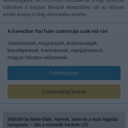
felülvizsgálják, és 2026-ban visszaállhat a régi rendszer,
különben a magyar filmipar elveszítheti azt az előnyét,
amely évekig a világ élvonalába emelte.
A GameStar YouTube csatornája csak rád vár!
Videótesztek, magyarázók, érdekességek,
beszélgetések, livestreamek, végigjátszások,
magyar feliratos előzetesek.
Feliratkozom
Csatornatag leszek
SMASH by Meló-Diák: Homok, zene és a nyár legjobb
hangulata – Jön a második forduló! (X)