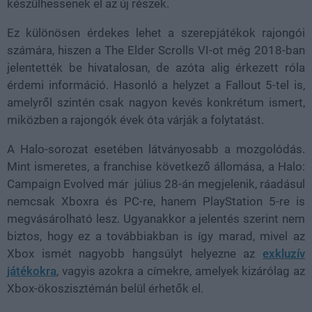
készülhessenek el az új részek.
Ez különösen érdekes lehet a szerepjátékok rajongói
számára, hiszen a The Elder Scrolls VI-ot még 2018-ban
jelentették be hivatalosan, de azóta alig érkezett róla
érdemi információ. Hasonló a helyzet a Fallout 5-tel is,
amelyről szintén csak nagyon kevés konkrétum ismert,
miközben a rajongók évek óta várják a folytatást.
A Halo-sorozat esetében látványosabb a mozgolódás.
Mint ismeretes, a franchise következő állomása, a Halo:
Campaign Evolved már július 28-án megjelenik, ráadásul
nemcsak Xboxra és PC-re, hanem PlayStation 5-re is
megvásárolható lesz. Ugyanakkor a jelentés szerint nem
biztos, hogy ez a továbbiakban is így marad, mivel az
Xbox ismét nagyobb hangsúlyt helyezne az
exkluzív
játékokra
, vagyis azokra a címekre, amelyek kizárólag az
Xbox-ökoszisztémán belül érhetők el.