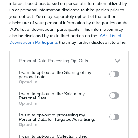
interest-based ads based on personal information utilized by
us or personal information disclosed to third parties prior to
your opt-out. You may separately opt-out of the further
disclosure of your personal information by third parties on the
Hozzászólások
IAB’s list of downstream participants. This information may
also be disclosed by us to third parties on the
IAB’s List of
Downstream Participants
that may further disclose it to other
third parties.
Az Xbox leválhat a Microsoftról
Please note that this website/app uses one or more Google
Personal Data Processing Opt Outs
services and may gather and store information including but
Chavalier
|
2026 június 13. 10:04
not limited to your visit or usage behaviour. You may click to
I want to opt-out of the Sharing of my
personal data.
grant or deny consent to Google and its third-party tags to
Opted In
use your data for below specified purposes in below Google
Radikális változások jöhetnek, miközben
consent section.
I want to opt-out of the Sale of my
Personal Data.
felgyorsítanák a Fallout és az Elder Scrolls
Opted In
fejlesztését.
I want to opt-out of processing my
Personal Data for Targeted Advertising.
Loaded
:
Unmute
21.65%
Opted In
I want to opt-out of Collection, Use,
Újabb érdekes részletek láttak napvilágot a Microsoft