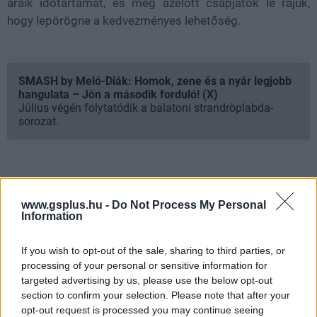
áraik időtartamát, és még azelőtt csapjatok le rájuk,
hogy lepörögne a kedvezményes lehetőség.
SMASH by Meló-Diák: Homok, zene és a nyár legjobb
hangulata – Jön a második forduló! (X)
Július végén folytatódik a balatoni strandröplabda-
sorozat.
Címkék:
#ingyenes hétvége
#steam
#valve
www.gsplus.hu -
Do Not Process My Personal
Information
Platformok:
PC
If you wish to opt-out of the sale, sharing to third parties, or
processing of your personal or sensitive information for
targeted advertising by us, please use the below opt-out
section to confirm your selection. Please note that after your
opt-out request is processed you may continue seeing