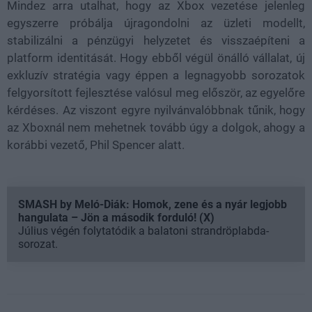
Mindez arra utalhat, hogy az Xbox vezetése jelenleg
egyszerre próbálja újragondolni az üzleti modellt,
stabilizálni a pénzügyi helyzetet és visszaépíteni a
platform identitását. Hogy ebből végül önálló vállalat, új
exkluzív stratégia vagy éppen a legnagyobb sorozatok
felgyorsított fejlesztése valósul meg először, az egyelőre
kérdéses. Az viszont egyre nyilvánvalóbbnak tűnik, hogy
az Xboxnál nem mehetnek tovább úgy a dolgok, ahogy a
korábbi vezető, Phil Spencer alatt.
SMASH by Meló-Diák: Homok, zene és a nyár legjobb
hangulata – Jön a második forduló! (X)
Július végén folytatódik a balatoni strandröplabda-
sorozat.