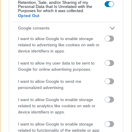
Retention, Sale, and/or Sharing of my
Xbox-részlegének jövőjéről, és a jelek szerint a redmondi
Personal Data that Is Unrelated with the
Purposes for which it was collected.
vállalat olyan lépéseket is mérlegel, amelyek néhány éve
Opted Out
még elképzelhetetlennek tűntek volna.
A
The Information
Google consents
friss jelentése
szerint a cég vezetése azt vizsgálja, hogy
az Xbox önálló vállalatként vagy a Microsoft teljes
I want to allow Google to enable storage
tulajdonában álló leányvállalatként működjön tovább a
related to advertising like cookies on web or
jelenlegi szervezeti forma helyett. Egy ilyen lépés
device identifiers in apps.
egyébként az üzletág esetleges eladását is
I want to allow my user data to be sent to
megkönnyítené, amennyiben ilyen szándéka van az
Google for online advertising purposes.
anyavállalatnak.
I want to allow Google to send me
Az értesülések nem sokkal azután érkeztek, hogy ismét
personalized advertising.
felröppentek a hírek egy
újabb elbocsátási hullám
I want to allow Google to enable storage
lehetőségéről, amely akár
stúdióbezárásokat is magával
related to analytics like cookies on web or
hozhat
. Az elmúlt években a játéküzletág egyre nagyobb
device identifiers in apps.
nyomás alá került, miközben a Microsoft folyamatosan
kereste a fenntartható növekedés receptjét.
I want to allow Google to enable storage
related to functionality of the website or app.