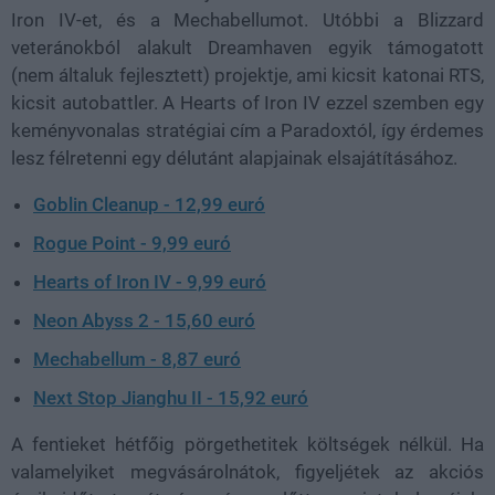
Iron IV-et, és a Mechabellumot. Utóbbi a Blizzard
veteránokból alakult Dreamhaven egyik támogatott
(nem általuk fejlesztett) projektje, ami kicsit katonai RTS,
kicsit autobattler. A Hearts of Iron IV ezzel szemben egy
keményvonalas stratégiai cím a Paradoxtól, így érdemes
lesz félretenni egy délutánt alapjainak elsajátításához.
Goblin Cleanup - 12,99 euró
Rogue Point - 9,99 euró
Hearts of Iron IV - 9,99 euró
Neon Abyss 2 - 15,60 euró
Mechabellum - 8,87 euró
Next Stop Jianghu II - 15,92 euró
A fentieket hétfőig pörgethetitek költségek nélkül. Ha
valamelyiket megvásárolnátok, figyeljétek az akciós