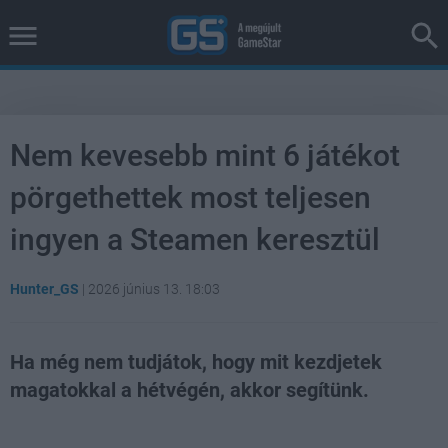
Nem kevesebb mint 6 játékot
pörgethettek most teljesen
ingyen a Steamen keresztül
Hunter_GS
|
2026 június 13. 18:03
Ha még nem tudjátok, hogy mit kezdjetek
magatokkal a hétvégén, akkor segítünk.
Loaded
:
Unmute
38.14%