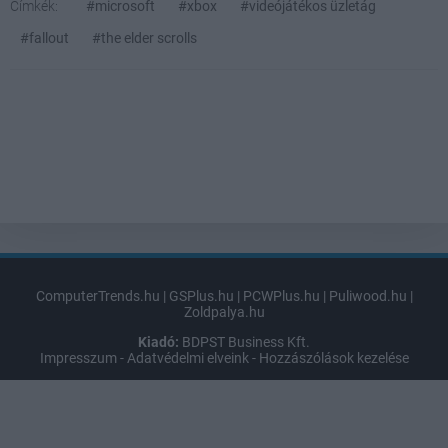
Címkék:
#microsoft
#xbox
#videójátékos üzletág
#fallout
#the elder scrolls
ComputerTrends.hu
|
GSPlus.hu
|
PCWPlus.hu
|
Puliwood.hu
|
Zoldpalya.hu
Kiadó:
BDPST Business Kft.
Impresszum
-
Adatvédelmi elveink
-
Hozzászólások kezelése