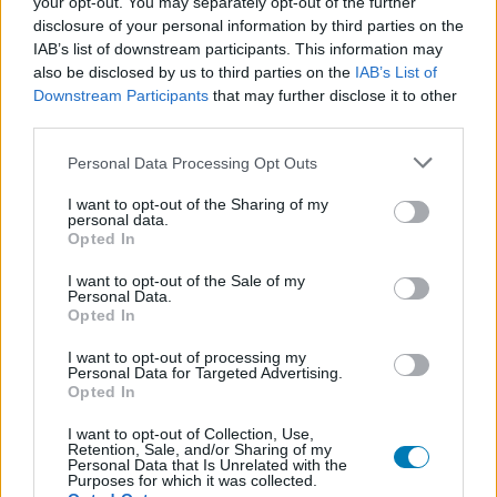
1200
your opt-out. You may separately opt-out of the further
disclosure of your personal information by third parties on the
Videokártya: Nvidia GeForce GTX 1060 3GB vagy
IAB’s list of downstream participants. This information may
AMD RX 580 4GB
also be disclosed by us to third parties on the
IAB’s List of
Downstream Participants
that may further disclose it to other
RAM: 8 GB
third parties.
Szabad hely: 20 GB HDD/SSD
Please note that this website/app uses one or more Google
Personal Data Processing Opt Outs
services and may gather and store information including but
Layers of Fear ajánlott gépigény:
not limited to your visit or usage behaviour. You may click to
I want to opt-out of the Sharing of my
personal data.
grant or deny consent to Google and its third-party tags to
Opted In
1080p felbontás, magas beállítások mellett, 60fps
use your data for below specified purposes in below Google
teljesítményhez
consent section.
I want to opt-out of the Sale of my
Personal Data.
Opted In
Op. rendszer: Windows 10 (build 1909.1350)
Processzor: Intel Core i7-8700K vagy AMD Ryzen 5
I want to opt-out of processing my
Personal Data for Targeted Advertising.
3600
Opted In
Videokártya: NVIDIA GeForce GTX 1070 8GB
I want to opt-out of Collection, Use,
Retention, Sale, and/or Sharing of my
RAM: 12 GB
Personal Data that Is Unrelated with the
Purposes for which it was collected.