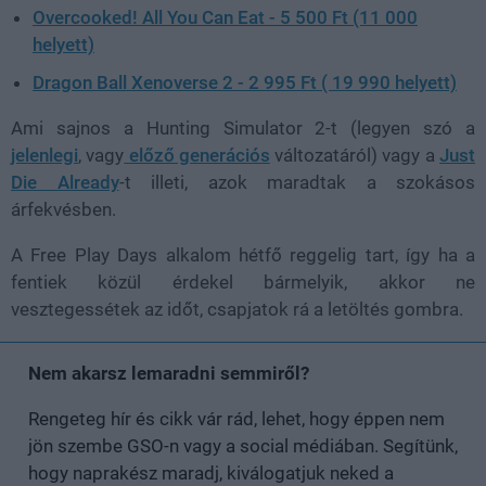
Overcooked! All You Can Eat - 5 500 Ft (11 000
helyett)
Dragon Ball Xenoverse 2 - 2 995 Ft ( 19 990 helyett)
Ami sajnos a Hunting Simulator 2-t (legyen szó a
jelenlegi
, vagy
előző generációs
változatáról) vagy a
Just
Die Already
-t illeti, azok maradtak a szokásos
árfekvésben.
A Free Play Days alkalom hétfő reggelig tart, így ha a
fentiek közül érdekel bármelyik, akkor ne
vesztegessétek az időt, csapjatok rá a letöltés gombra.
Nem akarsz lemaradni semmiről?
Rengeteg hír és cikk vár rád, lehet, hogy éppen nem
jön szembe GSO-n vagy a social médiában. Segítünk,
hogy naprakész maradj, kiválogatjuk neked a