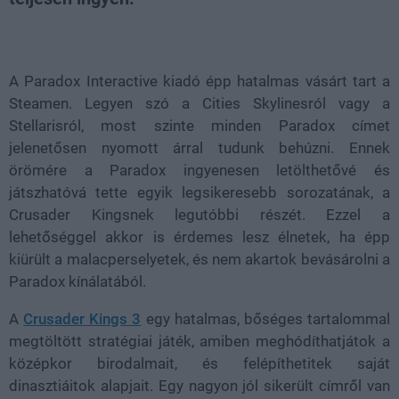
Loaded
:
Unmute
21.86%
A Paradox Interactive kiadó épp hatalmas vásárt tart a
Steamen. Legyen szó a Cities Skylinesról vagy a
Stellarisról, most szinte minden Paradox címet
jelenetősen nyomott árral tudunk behúzni. Ennek
örömére a Paradox ingyenesen letölthetővé és
játszhatóvá tette egyik legsikeresebb sorozatának, a
Crusader Kingsnek legutóbbi részét. Ezzel a
lehetőséggel akkor is érdemes lesz élnetek, ha épp
kiürült a malacperselyetek, és nem akartok bevásárolni a
Paradox kínálatából.
A
Crusader Kings 3
egy hatalmas, bőséges tartalommal
megtöltött stratégiai játék, amiben meghódíthatjátok a
középkor birodalmait, és felépíthetitek saját
dinasztiáitok alapjait. Egy nagyon jól sikerült címről van