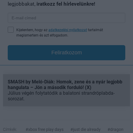
legjobbakat,
iratkozz fel hírlevelünkre!
Kijelentem, hogy az
adatkezelési nyilatkozat
tartalmát
megismertem és azt elfogadom.
Feliratkozom
SMASH by Meló-Diák: Homok, zene és a nyár legjobb
hangulata – Jön a második forduló! (X)
Július végén folytatódik a balatoni strandröplabda-
sorozat.
Címkék:
#xbox free play days
#just die already
#dragon