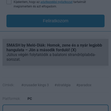
Kijelentem, hogy az
adatkezelési nyilatkozat
tartalmát
megismertem és azt elfogadom.
Feliratkozom
SMASH by Meló-Diák: Homok, zene és a nyár legjobb
hangulata – Jön a második forduló! (X)
Július végén folytatódik a balatoni strandröplabda-
sorozat.
Címkék:
#crusader kings 3
#stratégia
#paradox
Platformok:
PC