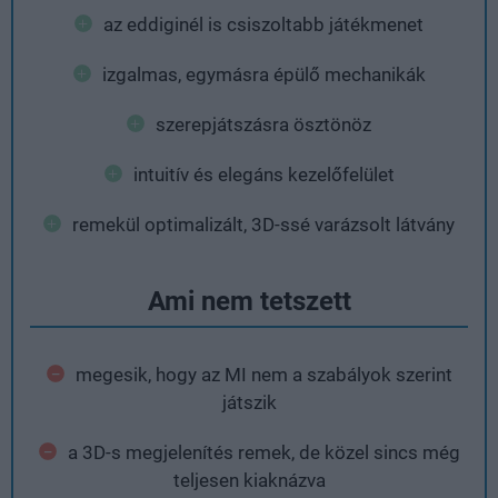
az eddiginél is csiszoltabb játékmenet
izgalmas, egymásra épülő mechanikák
szerepjátszásra ösztönöz
intuitív és elegáns kezelőfelület
remekül optimalizált, 3D-ssé varázsolt látvány
Ami nem tetszett
megesik, hogy az MI nem a szabályok szerint
játszik
a 3D-s megjelenítés remek, de közel sincs még
teljesen kiaknázva