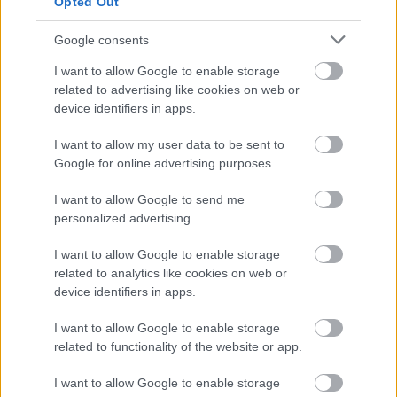
Opted Out
Szabad hely: 20 GB SSD
Google consents
Layers of Fear ajánlott gépigény ray tracing
bekapcsolásával:
I want to allow Google to enable storage
related to advertising like cookies on web or
1080p felbontás, magas beállítások és ray tracing
device identifiers in apps.
mellett, 60fps teljesítményhez
I want to allow my user data to be sent to
Op. rendszer: Windows 10 (build 1909.1350)
Google for online advertising purposes.
Processzor: Intel Core i7-9700K vagy AMD Ryzen 7
I want to allow Google to send me
3700X
personalized advertising.
Videokártya: NVIDIA GeForce RTX 2070 8GB vagy
I want to allow Google to enable storage
AMD Radeon RX 6800 XT
related to analytics like cookies on web or
device identifiers in apps.
RAM: 16 GB
I want to allow Google to enable storage
Szabad hely: 20 GB M.2 SSD
related to functionality of the website or app.
Layers of Fear ajánlott gépigény ray tracing
I want to allow Google to enable storage
bekapcsolásával, 4K-ban: