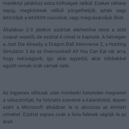
maréknyi játékhoz extra költségek nélkül. Ezeket néhány
napig, megkötések nélkül pörgethetjük, aztán vagy
letöröljük a letöltött cuccokat, vagy megvásároljuk őket.
Általában 2-3 játékot szoktak elérhetővé tenni a zöld
csapat vezetői, de ezúttal 4 címet is kaptunk. A hétvégén
a Just Die Already, a Dragon Ball Xenoverse 2, a Hunting
Simulator 2 és az Overcooked! All You Can Eat vár arra,
hogy nekivágjunk, így akár egyedül, akár többekkel
együtt remek órák várnak ránk.
Az ingyenes időszak után mindenki kénytelen megvenni
a választottját, ha folytatni szeretné a kalandokat, éppen
ezért a Microsoft általában le is akciózza az érintett
címeket. Ezúttal sajnos csak a lista felének vágták le az
árait.