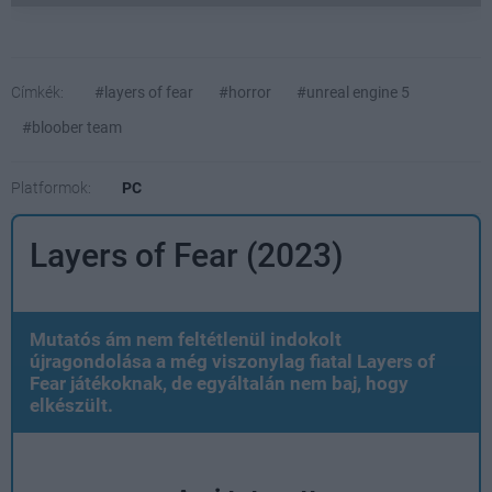
Címkék:
#layers of fear
#horror
#unreal engine 5
#bloober team
Platformok:
PC
Layers of Fear (2023)
Mutatós ám nem feltétlenül indokolt
újragondolása a még viszonylag fiatal Layers of
Fear játékoknak, de egyáltalán nem baj, hogy
elkészült.