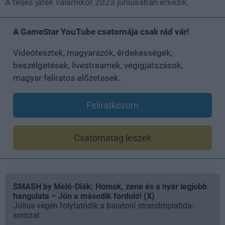
A teljes játék valamikor 2023 júniusában érkezik.
A GameStar YouTube csatornája csak rád vár!
Videótesztek, magyarázók, érdekességek,
beszélgetések, livestreamek, végigjátszások,
magyar feliratos előzetesek.
Feliratkozom
Csatornatag leszek
SMASH by Meló-Diák: Homok, zene és a nyár legjobb
hangulata – Jön a második forduló! (X)
Július végén folytatódik a balatoni strandröplabda-
sorozat.