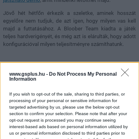
Jövő hét hétfőn érkezik a szeletke, aminek hosszát
egyelőre nem tudjuk, de azt igen, hogy milyen vas kell
majd a futtatásához. A Bloober Team kiadta a játék
teljes hardverigényét, és még azt is elárulták, hogy adott
konfigurációval milyen teljesítményre számíthatunk.
Layers of Fear gépigény
www.gsplus.hu -
Do Not Process My Personal
Information
Layers of Fear minimum gépigény:
If you wish to opt-out of the sale, sharing to third parties, or
1080p felbontás, alacsony beállítások mellett, 30fps
processing of your personal or sensitive information for
targeted advertising by us, please use the below opt-out
teljesítményhez
section to confirm your selection. Please note that after your
opt-out request is processed you may continue seeing
Op. rendszer: Windows 10 (build 1909.1350)
interest-based ads based on personal information utilized by
Processzor: Intel Core i5-4690 vagy AMD Ryzen 3
us or personal information disclosed to third parties prior to