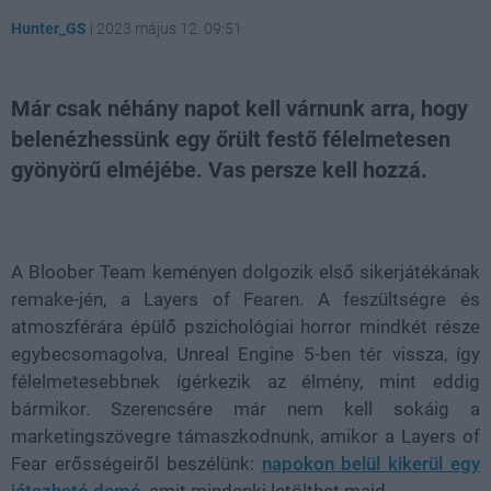
Hunter_GS
|
2023 május 12. 09:51
Már csak néhány napot kell várnunk arra, hogy
belenézhessünk egy őrült festő félelmetesen
gyönyörű elméjébe. Vas persze kell hozzá.
Loaded
:
Unmute
45.41%
A Bloober Team keményen dolgozik első sikerjátékának
remake-jén, a Layers of Fearen. A feszültségre és
atmoszférára épülő pszichológiai horror mindkét része
egybecsomagolva, Unreal Engine 5-ben tér vissza, így
félelmetesebbnek ígérkezik az élmény, mint eddig
bármikor. Szerencsére már nem kell sokáig a
marketingszövegre támaszkodnunk, amikor a Layers of
Fear erősségeiről beszélünk:
napokon belül kikerül egy
játszható demó
, amit mindenki letölthet majd.