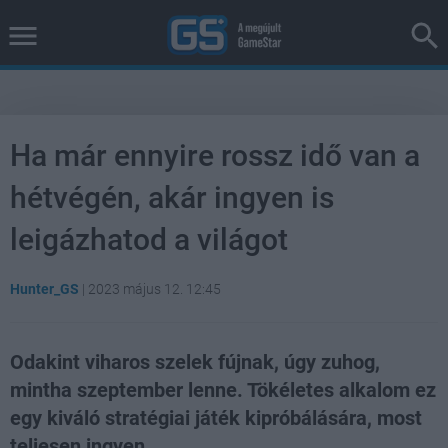
Ha már ennyire rossz idő van a
hétvégén, akár ingyen is
leigázhatod a világot
Hunter_GS
|
2023 május 12. 12:45
Odakint viharos szelek fújnak, úgy zuhog,
mintha szeptember lenne. Tökéletes alkalom ez
egy kiváló stratégiai játék kipróbálására, most
teljesen ingyen.