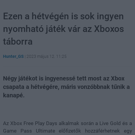
Ezen a hétvégén is sok ingyen
nyomható játék vár az Xboxos
táborra
Hunter_GS
|
2023 május 12. 11:25
Négy játékot is ingyenessé tett most az Xbox
csapata a hétvégére, máris vonzóbbnak tűnik a
kanapé.
Loaded
:
Unmute
21.86%
Az Xbox Free Play Days alkalmak során a Live Gold és a
Game Pass Ultimate előfizetők hozzáférhetnek egy