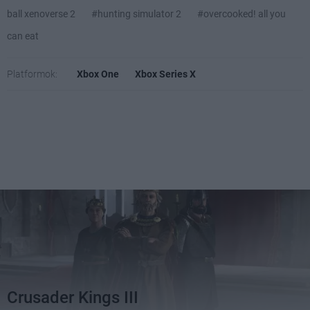
ball xenoverse 2
#hunting simulator 2
#overcooked! all you
can eat
Platformok:
Xbox One
Xbox Series X
Crusader Kings III