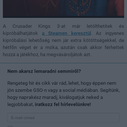
A Crusader Kings 3-at már letölthetitek és
kipróbálhatjátok
a Steamen keresztül
. Az ingyenes
kipróbálási lehetőség nem jár extra kötöttségekkel, de
hétfőn véget ér a móka, azután csak akkor férhettek
hozzá a játékhoz, ha megvásároljátok azt.
Nem akarsz lemaradni semmiről?
Rengeteg hír és cikk vár rád, lehet, hogy éppen nem
jön szembe GSO-n vagy a social médiában. Segítünk,
hogy naprakész maradj, kiválogatjuk neked a
legjobbakat,
iratkozz fel hírlevelünkre!