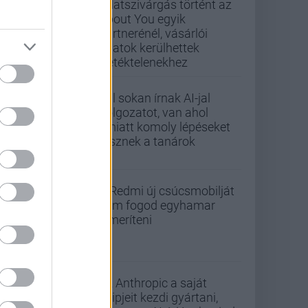
Adatszivárgás történt az
About You egyik
partnerénél, vásárlói
adatok kerülhettek
illetéktelenekhez
Túl sokan írnak AI-jal
dolgozatot, van ahol
emiatt komoly lépéseket
tesznek a tanárok
A Redmi új csúcsmobilját
nem fogod egyhamar
lemeríteni
Az Anthropic a saját
chipjeit kezdi gyártani,