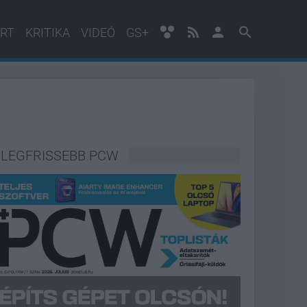
RT
KRITIKA
VIDEÓ
GS+
LEGFRISSEBB PCW