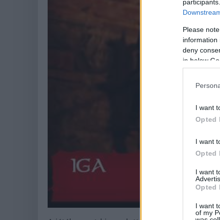
participants
Downstream 
Please note
information 
deny consent
in below Go
Persona
I want t
Opted 
I want t
Opted 
I want 
Advertis
Opted 
I want t
of my P
was col