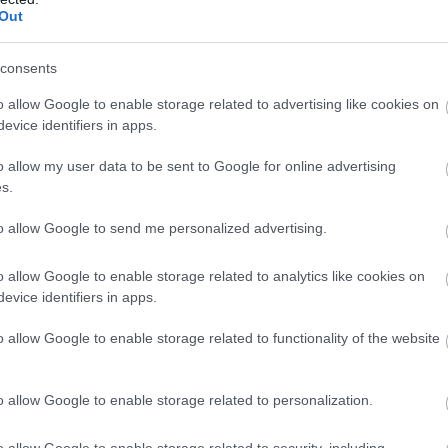
zt az érzést nyújtja, amit a műfaj rajongói elvárnak,
Out
l. Az átvezetők és az NPC-kkel folytatott dialógusok
k közreműködésével, mint David Hayter, Ray Chase vagy
consents
találunk, a játékban, akik közül nem mindegyik kiléte
képre, hanem a szereplőkre is kiterjed. A fegyverek és
o allow Google to enable storage related to advertising like cookies on
evice identifiers in apps.
 rendelkezésre, fejleszthetők és még látványban is
o allow my user data to be sent to Google for online advertising
s.
lósítás fogja össze, ahol a gondosan kidolgozott 3D
ek életre, lehetőséget adva olyan vizuális trükkökre,
to allow Google to send me personalized advertising.
elhetetlenek lennének. A más körülmények között 14
the Night így nemcsak tisztelgés a műfaj múltja előtt,
o allow Google to enable storage related to analytics like cookies on
 amely méltó helyet követel magának a metroidvaniák
evice identifiers in apps.
o allow Google to enable storage related to functionality of the website
o allow Google to enable storage related to personalization.
en nem jön szembe GSO-n vagy a social médiában.
o allow Google to enable storage related to security, including