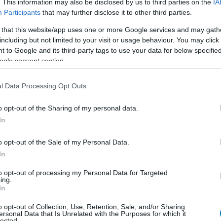
. This information may also be disclosed by us to third parties on the
IA
Participants
that may further disclose it to other third parties.
 that this website/app uses one or more Google services and may gath
including but not limited to your visit or usage behaviour. You may click 
 to Google and its third-party tags to use your data for below specifi
ogle consent section.
l Data Processing Opt Outs
o opt-out of the Sharing of my personal data.
In
o opt-out of the Sale of my Personal Data.
In
to opt-out of processing my Personal Data for Targeted
ing.
In
o opt-out of Collection, Use, Retention, Sale, and/or Sharing
ersonal Data that Is Unrelated with the Purposes for which it
lected.