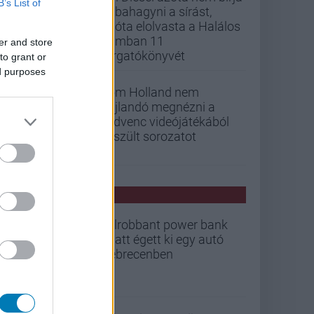
B’s List of
abbahagyni a sírást,
mióta elolvasta a Halálos
iramban 11
er and store
forgatókönyvét
to grant or
ed purposes
Tom Holland nem
hajlandó megnézni a
kedvenc videójátékából
készült sorozatot
PCW HÍREK
Felrobbant power bank
miatt égett ki egy autó
Debrecenben