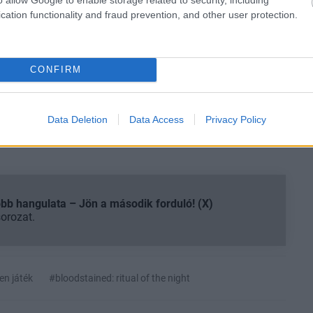
 neked a legjobbakat,
iratkozz fel hírlevelünkre!
cation functionality and fraud prevention, and other user protection.
CONFIRM
smertem és azt elfogadom.
liratkozom
Data Deletion
Data Access
Privacy Policy
b hangulata – Jön a második forduló! (X)
sorozat.
en játék
#bloodstained: ritual of the night