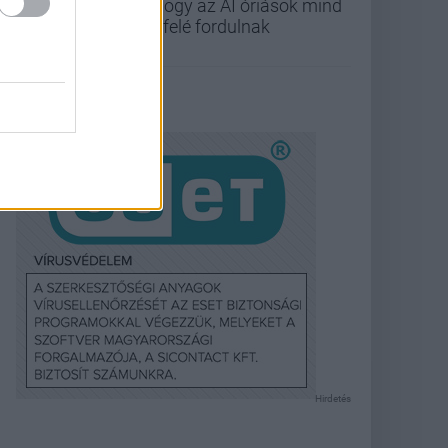
ahogy az AI óriások mind
befelé fordulnak
Hirdetés