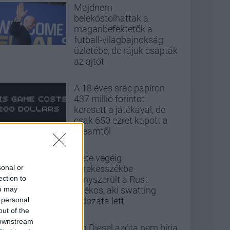
Majdnem
belekóstolhattak a
magánbefektetők a
futball-világbajnokság
üzletébe, de rájuk csapták
az ajtót
A 18 éves srác papíron
437 millió forintot
keresett a játékával, de
csak 650 ezret kapott a
Steamtől
Élete végéig
sonal or
kerekesszékbe
ection to
kényszerült a Rust
ou may
játékos, aki swatting
 personal
áldozata lett
out of the
 downstream
Vin Diesel azóta nem bírja