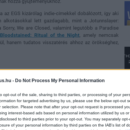
nak hozzá gyűjteményükhöz.
a az EGS kizárólag indie-címekkel dobálózott, így aki
n alkotásokkal lett gazdagabb, mint a Jotunnslayer:
a Sorry, We are Closed, valamint legutóbb a Paradise
Bloodstained: Ritual of the Night
, amely nemcsak
ül, hanem tudatos visszatérés ahhoz az örökséghez,
dvania élményt kínál, ahol a felfedezés, a harc és a
us.hu -
Do Not Process My Personal Information
, sötét fantasy világban. A történet középpontjában
testét egy alkimista átok lassan kristállyá változtatja.
to opt-out of the sale, sharing to third parties, or processing of your per
iséget, szembe kell szállnia egy démonokkal teli
formation for targeted advertising by us, please use the below opt-out s
ett meg, akinek teste és elméje már szinte teljesen a
r selection. Please note that after your opt-out request is processed y
eing interest-based ads based on personal information utilized by us or
disclosed to third parties prior to your opt-out. You may separately opt-
losure of your personal information by third parties on the IAB’s list of