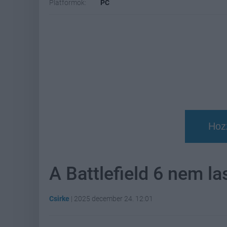
Platformok:
PC
Hoz
A Battlefield 6 nem l
Csirke
|
2025 december 24. 12:01