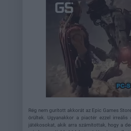
Loaded
:
Unmute
37.42%
Rég nem gurított akkorát az Epic Games Stor
örültek. Ugyanakkor a piactér ezzel irreális
játékosokat, akik arra számítottak, hogy a 