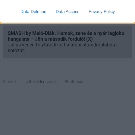
Csatlakozom
Data Deletion
Data Access
Privacy Policy
SMASH by Meló-Diák: Homok, zene és a nyár legjobb
hangulata – Jön a második forduló! (X)
Július végén folytatódik a balatoni strandröplabda-
sorozat.
Címkék:
#the elder scrolls
#bethesda