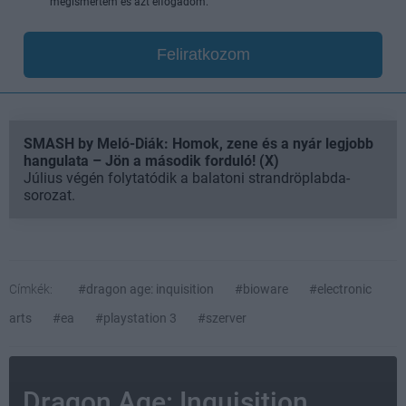
megismertem és azt elfogadom.
Feliratkozom
SMASH by Meló-Diák: Homok, zene és a nyár legjobb
hangulata – Jön a második forduló! (X)
Július végén folytatódik a balatoni strandröplabda-
sorozat.
Címkék:
#dragon age: inquisition
#bioware
#electronic
arts
#ea
#playstation 3
#szerver
Dragon Age: Inquisition