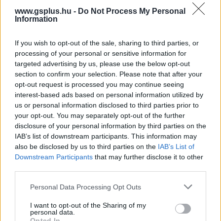
A nagyon szerény kezdetekről mesélt az első
www.gsplus.hu -
Do Not Process My Personal
Elder Scrolls tervezője.
Information
Loaded
:
Unmute
If you wish to opt-out of the sale, sharing to third parties, or
21.86%
processing of your personal or sensitive information for
targeted advertising by us, please use the below opt-out
Manapság a Bethesda a játékipar egyik legnagyobb neve
section to confirm your selection. Please note that after your
és a Microsoft istállójának legerősebb igáslova. Ez
opt-out request is processed you may continue seeing
azonban nem így volt még a '90-es években, amikor a
interest-based ads based on personal information utilized by
Bethesda egy apró kis indie csapat volt. Akkoriban az
us or personal information disclosed to third parties prior to
indie alkotók ténylegesen magukra voltak ítélve, hiszen
your opt-out. You may separately opt-out of the further
disclosure of your personal information by third parties on the
még nem voltak széleskörben használható digitális
IAB’s list of downstream participants. This information may
disztribúciós csatornák.
also be disclosed by us to third parties on the
IAB’s List of
Downstream Participants
that may further disclose it to other
"Keményen dolgozó embereink voltak, akik mindig
third parties.
a maximumot nyújtották. Senki sem csak egy
dolgot csinált és mindenki tudta, hogy min
Please note that this website/app uses one or more Google
Personal Data Processing Opt Outs
services and may gather and store information including but
dolgoznak a többiek."
not limited to your visit or usage behaviour. You may click to
I want to opt-out of the Sharing of my
personal data.
grant or deny consent to Google and its third-party tags to
Vijay Lakshman, a The Elder Scrolls: Arena vezető
Opted In