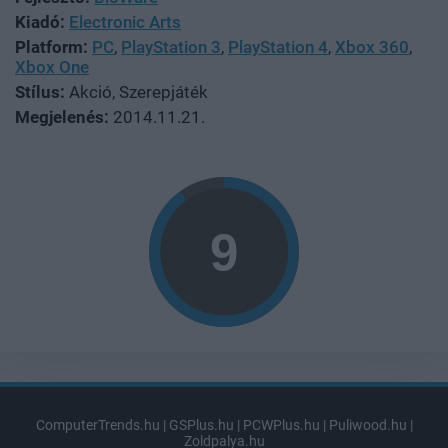
Kiadó:
Electronic Arts
Platform:
PC
,
PlayStation 3
,
PlayStation 4
,
Xbox 360
,
Xbox One
Stílus:
Akció, Szerepjáték
Megjelenés:
2014.11.21.
ComputerTrends.hu
|
GSPlus.hu
|
PCWPlus.hu
|
Puliwood.hu
|
Zoldpalya.hu