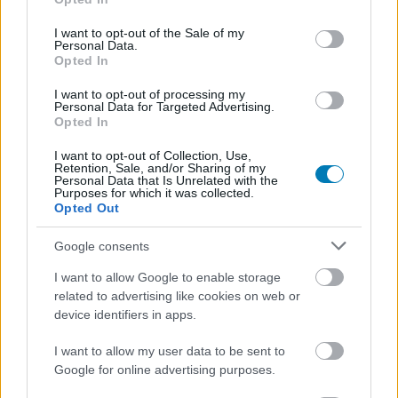
use your data for below specified purposes in below Google
dizájnere mesélt a kezdetekről a
GamesTM
magazin
consent section.
I want to opt-out of the Sale of my
2014. januári számában. Az azóta eltelt évek során több
Personal Data.
korábbi Bethesda dolgozó is régmúlt időkről mesélt,
Opted In
ezek a sztorik pedig csak alátámasztják
Pete Hines
I want to opt-out of processing my
nyilatkozatát
, miszerint rengeteget változott a cég a
Personal Data for Targeted Advertising.
Opted In
felvásárlása óta.
I want to opt-out of Collection, Use,
Retention, Sale, and/or Sharing of my
Personal Data that Is Unrelated with the
Purposes for which it was collected.
Opted Out
"Még a csomagolást is mi húztuk rá a lemezekre,
mert hát a Bethesda volt a fejlesztő és a kiadó.
Google consents
Ültünk az árukiadóban és raktuk össze dobozokat,
meg ragasztottuk hőlégfújóval fóliákat. A
I want to allow Google to enable storage
related to advertising like cookies on web or
fejlesztéstől a leszállításig mindent mi csináltunk."
device identifiers in apps.
A The Elder Scrolls: Arena eredetileg szerepjáték helyett
I want to allow my user data to be sent to
egy gladiátorokra fókuszáló akciójáték lett volna. A az
Google for online advertising purposes.
eredeti koncepcióban a játékos feladata, hogy