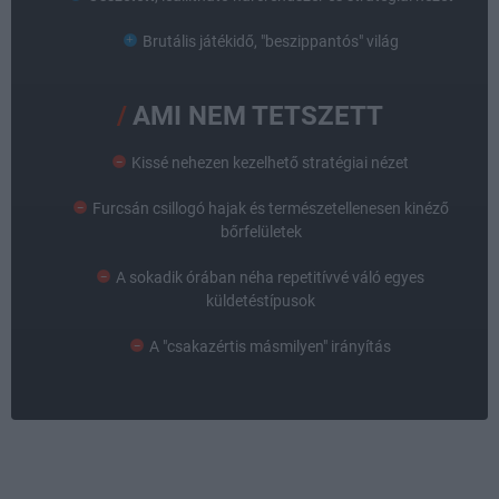
Brutális játékidő, "beszippantós" világ
AMI NEM TETSZETT
Kissé nehezen kezelhető stratégiai nézet
Furcsán csillogó hajak és természetellenesen kinéző
bőrfelületek
A sokadik órában néha repetitívvé váló egyes
küldetéstípusok
A "csakazértis másmilyen" irányítás