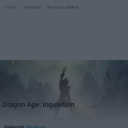
Címkék:
#freddyd
#rossz pc játékok
Dragon Age: Inquisition
Fejlesztő:
BioWare