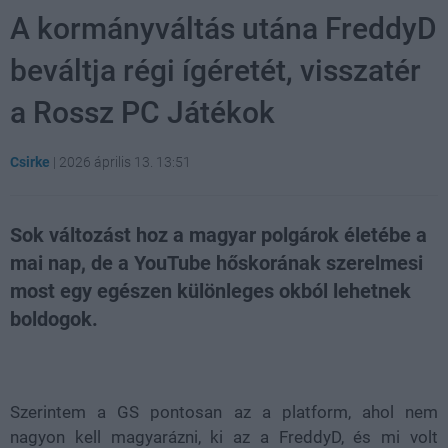
A kormányváltás utána FreddyD
beváltja régi ígéretét, visszatér
a Rossz PC Játékok
Csirke
|
2026 április 13. 13:51
Sok változást hoz a magyar polgárok életébe a
mai nap, de a YouTube hőskorának szerelmesi
most egy egészen különleges okból lehetnek
boldogok.
Loaded
:
Unmute
21.86%
Szerintem a GS pontosan az a platform, ahol nem
nagyon kell magyarázni, ki az a FreddyD, és mi volt