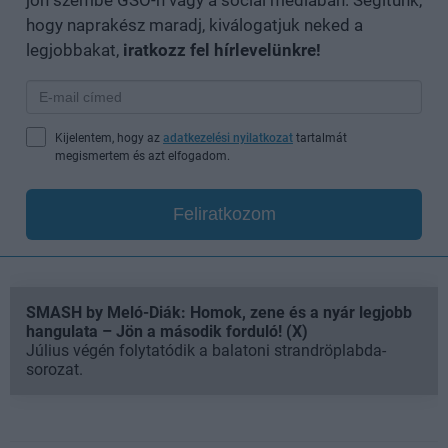
hogy naprakész maradj, kiválogatjuk neked a
legjobbakat,
iratkozz fel hírlevelünkre!
Kijelentem, hogy az
adatkezelési nyilatkozat
tartalmát
megismertem és azt elfogadom.
Feliratkozom
SMASH by Meló-Diák: Homok, zene és a nyár legjobb
hangulata – Jön a második forduló! (X)
Július végén folytatódik a balatoni strandröplabda-
sorozat.