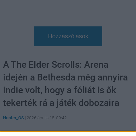
Hozzászólások
A The Elder Scrolls: Arena
idején a Bethesda még annyira
indie volt, hogy a fóliát is ők
tekerték rá a játék dobozaira
Hunter_GS
|
2026 április 15. 09:42