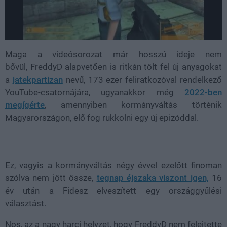
Maga a videósorozat már hosszú ideje nem
bővül, FreddyD alapvetően is ritkán tölt fel új anyagokat
a
jatekpartizan
nevű, 173 ezer feliratkozóval rendelkező
YouTube-csatornájára, ugyanakkor még
2022-ben
megígérte
, amennyiben kormányváltás történik
Magyarországon, elő fog rukkolni egy új epizóddal.
Ez, vagyis a kormányváltás négy évvel ezelőtt finoman
szólva nem jött össze,
tegnap éjszaka viszont igen,
16
év után a Fidesz elveszített egy országgyűlési
választást.
Nos, az a nagy harci helyzet, hogy FreddyD nem felejtette