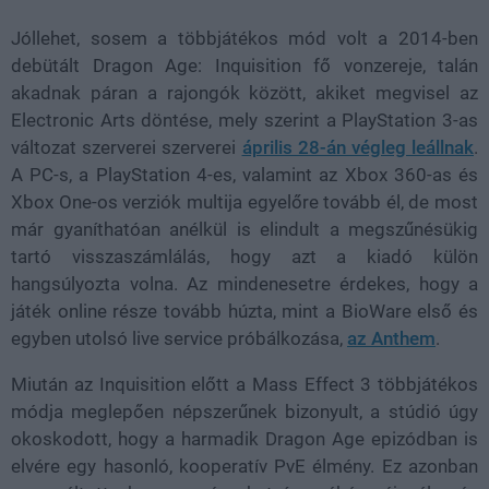
Jóllehet, sosem a többjátékos mód volt a 2014-ben
debütált Dragon Age: Inquisition fő vonzereje, talán
akadnak páran a rajongók között, akiket megvisel az
Electronic Arts döntése, mely szerint a PlayStation 3-as
változat szerverei szerverei
április 28-án végleg leállnak
.
A PC-s, a PlayStation 4-es, valamint az Xbox 360-as és
Xbox One-os verziók multija egyelőre tovább él, de most
már gyaníthatóan anélkül is elindult a megszűnésükig
tartó visszaszámlálás, hogy azt a kiadó külön
hangsúlyozta volna. Az mindenesetre érdekes, hogy a
játék online része tovább húzta, mint a BioWare első és
egyben utolsó live service próbálkozása,
az Anthem
.
Miután az Inquisition előtt a Mass Effect 3 többjátékos
módja meglepően népszerűnek bizonyult, a stúdió úgy
okoskodott, hogy a harmadik Dragon Age epizódban is
elvére egy hasonló, kooperatív PvE élmény. Ez azonban