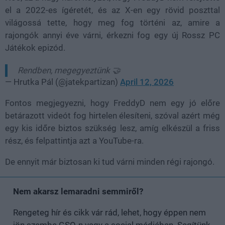
el a 2022-es ígéretét, és az X-en egy rövid poszttal
világossá tette, hogy meg fog történi az, amire a
rajongók annyi éve várni, érkezni fog egy új Rossz PC
Játékok epizód.
Rendben, megegyeztünk 🤝
— Hrutka Pál (@jatekpartizan)
April 12, 2026
Fontos megjegyezni, hogy FreddyD nem egy jó előre
betárazott videót fog hirtelen élesíteni, szóval azért még
egy kis időre biztos szükség lesz, amíg elkészül a friss
rész, és felpattintja azt a YouTube-ra.
De ennyit már biztosan ki tud várni minden régi rajongó.
Nem akarsz lemaradni semmiről?
Rengeteg hír és cikk vár rád, lehet, hogy éppen nem
jön szembe GSO-n vagy a social médiában. Segítünk,