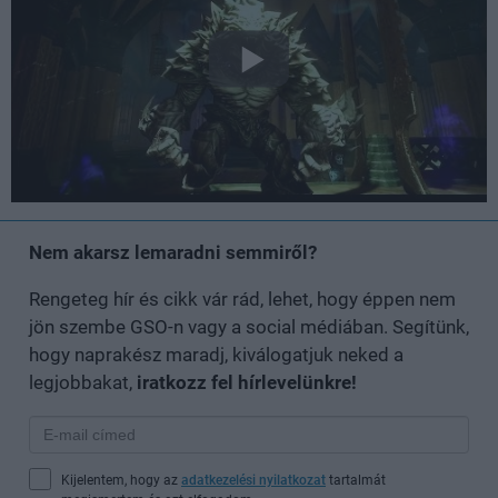
Nem akarsz lemaradni semmiről?
Rengeteg hír és cikk vár rád, lehet, hogy éppen nem
jön szembe GSO-n vagy a social médiában. Segítünk,
hogy naprakész maradj, kiválogatjuk neked a
legjobbakat,
iratkozz fel hírlevelünkre!
Kijelentem, hogy az
adatkezelési nyilatkozat
tartalmát