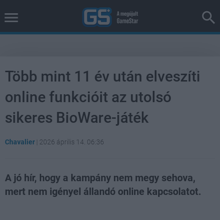
Több mint 11 év után elveszíti
online funkcióit az utolsó
sikeres BioWare-játék
Chavalier
|
2026 április 14. 06:36
A jó hír, hogy a kampány nem megy sehova,
mert nem igényel állandó online kapcsolatot.
Loaded
:
Unmute
39.10%