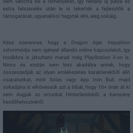
nem váltotta be a reményeket, így néhány új pálya és
extra felszerelés után le is tekerték a fejlesztők a
támogatását, ugyanakkor hagyták élni, elég sokáig.
Kész szerencse, hogy a Dragon Age: Inqusition
sztorimódja nem igényel állandó online kapcsolatot, így
továbbra is játszható marad még PlayStation 3-on is.
Nincs és ezután sem lesz akadálya annak, hogy
összeszedjük az olyan emlékezetes karakterekből álló
csapatunkat, mint Solas vagy épp Iron Bull, majd
sokadjára is elkövessük azt a hibát, hogy 10+ órán át ki
sem dugjuk az orrunkat Hinterlandsből, a kampány
kezdőhelyszínéről.