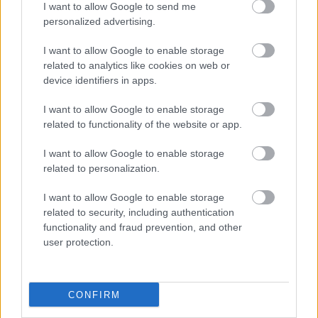
győzelemhez segítsen egy csapatnyi harcost, de ez
I want to allow Google to send me
megváltozott menet közben. A Bethesda le is késte az
personalized advertising.
áttervezések után a karácsonyi időszakot, ami
I want to allow Google to enable storage
borzalmas indítást eredményezett. Először 3000
related to analytics like cookies on web or
példány körül kelt el az Arena, de ahogy telt az idő és a
device identifiers in apps.
műfaj szerelmesei elkezdték egymás között terjeszteni a
játék hírét, úgy megszaladtak az eladások. A
I want to allow Google to enable storage
related to functionality of the website or app.
végeredmény olyan 120 000 lett, ami a maga idejében
vállalhatónak számított. A The Elder Scrolls II már egy
I want to allow Google to enable storage
nagyobb sikersztori volt és ott már nem is kellett
related to personalization.
senkinek sem a hőlégfújóval bohóckodnia.
I want to allow Google to enable storage
related to security, including authentication
Beszélgetnél velünk erről a hírről?
functionality and fraud prevention, and other
user protection.
Lennél a GameStar közösség tagja? Gyere a
GameStar Party/Chat Facebook csoport
ba, dobj fel
témákat, dumálj régi és új GS írókkal, olvasókkal!
CONFIRM