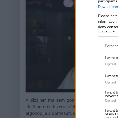
participants
Downstream 
Please note
information 
deny consent
in below Go
Persona
I want t
Opted 
I want t
Opted 
I want 
Advertis
A dizájner ma sem gondolja másképp. Sőt, h
Opted 
idejű harcrendszerre váltson. Szerinte a kör
I want t
átgondolja a döntéseit, és jobban megértse, m
of my P
was col