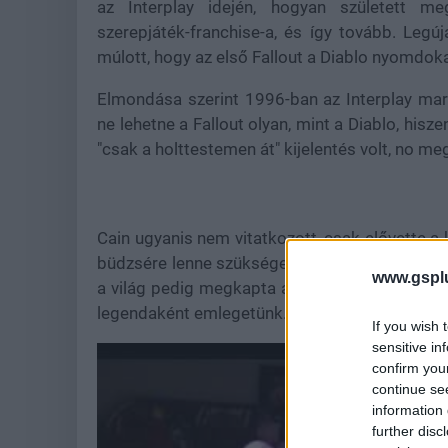
az Interplay idején, hogyan született m
szerepjáték-franchise-a, és így tovább. Leg
múlott, hogy az első Fallout a Diablo nyomdoka
Elmondása szerint 1996-ban az Interplay mar
ne lehetne a Fallout olyan, mint a Diablo, his
"csak a holttestemen át" kijelentés volt, no m
Cain ugyanis nem vitatkozott, csak elővette a 
büdzsére lenne szüksége egy valós idejű moto
www.gspl
a világ pedig megkapta a taktikus, körökre osz
legendaként emlegetünk.
If you wish 
sensitive in
confirm you
continue se
information 
further disc