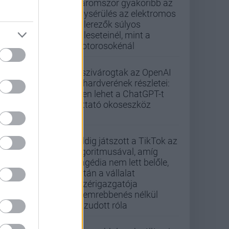
Háromszor gyakoribb az
agysérülés az elektromos
rollerezők súlyos
baleseteinél, mint a
motorosokénál
Kiszivárogtak az OpenAI
új hardverének részletei:
ilyen lehet a ChatGPT-t
futtató okoseszköz
Addig játszott a TikTok az
algoritmusával, amíg
tragédia nem lett belőle,
aztán a vállalat
vezérigazgatója
szemrebbenés nélkül
hazudott róla