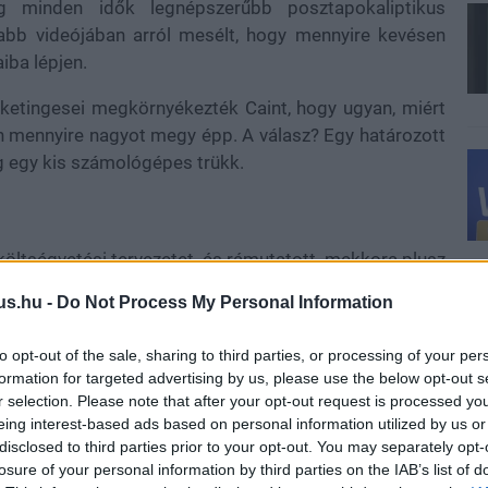
eg minden idők legnépszerűbb posztapokaliptikus
újabb videójában arról mesélt, hogy mennyire kevésen
iba lépjen.
ketingesei megkörnyékezték Caint, hogy ugyan, miért
zen mennyire nagyot megy épp. A válasz? Egy határozott
eg egy kis számológépes trükk.
költségvetési tervezetet, és rámutatott, mekkora plusz
rhoz. A marketingosztály csendben visszavonulót fújt,
us.hu -
Do Not Process My Personal Information
tott harcrendszerrel felvértezett Falloutot, amit ma is
to opt-out of the sale, sharing to third parties, or processing of your per
formation for targeted advertising by us, please use the below opt-out s
r selection. Please note that after your opt-out request is processed y
eing interest-based ads based on personal information utilized by us or
disclosed to third parties prior to your opt-out. You may separately opt-
losure of your personal information by third parties on the IAB’s list of