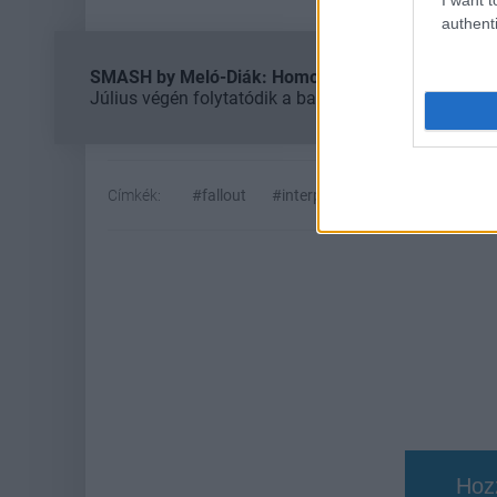
authenti
SMASH by Meló-Diák: Homok, zene és a nyár legjob
Július végén folytatódik a balatoni strandröplabda-
Címkék:
#fallout
#interplay
#tim cain
Hoz