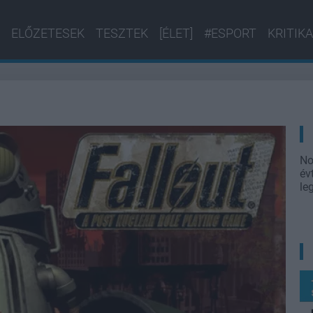
ELŐZETESEK
TESZTEK
[ÉLET]
#ESPORT
KRITIKA
No
év
le