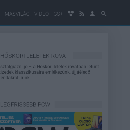
MÁSVILÁG
VIDEÓ
GS+
HŐSKORI LELETEK ROVAT
sztalgiázni jó – a Hőskori leletek rovatban letűnt
tizedek klasszikusaira emlékezünk, újjáéledő
gendákról írunk.
LEGFRISSEBB PCW