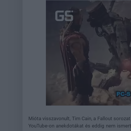
Loaded
:
Unmute
37.42%
Mióta visszavonult, Tim Cain, a Fallout sorozat
YouTube-on anekdotákat és eddig nem ismert ré