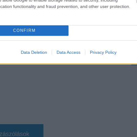
cation functionality and fraud prevention, and other user protection.
b hangulata – Jön a második forduló! (X)
sorozat.
CONFIRM
Data Deletion
Data Access
Privacy Policy
zászólások