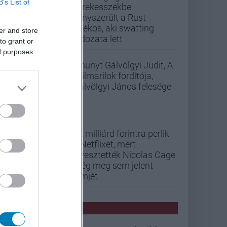
B’s List of
kerekesszékbe
kényszerült a Rust
játékos, aki swatting
er and store
áldozata lett
to grant or
ed purposes
Elhunyt Gálvölgyi Judit, A
szilmarilok fordítója,
Gálvölgyi János felesége
33 milliárd forintra perlik
a Netflixet, mert
elvesztették Nicolas Cage
még meg sem jelent
filmjét
PCW HÍREK