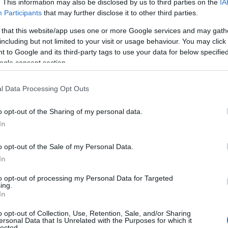
. This information may also be disclosed by us to third parties on the
IA
Participants
that may further disclose it to other third parties.
 that this website/app uses one or more Google services and may gath
including but not limited to your visit or usage behaviour. You may click 
 to Google and its third-party tags to use your data for below specifi
ogle consent section.
l Data Processing Opt Outs
o opt-out of the Sharing of my personal data.
In
o opt-out of the Sale of my Personal Data.
In
to opt-out of processing my Personal Data for Targeted
ing.
atározottan ellenezné, hogy bármiféle remake valós
In
ökre osztott modell lehetőséget ad a játékosnak, hogy
o opt-out of Collection, Use, Retention, Sale, and/or Sharing
i történik körülötte - nem csak reagál, hanem valóban
ersonal Data that Is Unrelated with the Purposes for which it
lected.