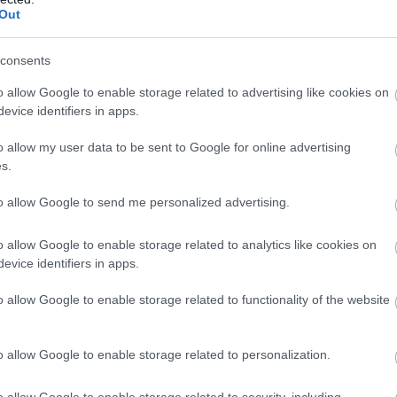
 túl gyors, túl kaotikus, és a Fallout világához egész
Out
consents
ás irányt vett a Fallout, de a VATS-célzórendszer
ődei hagyatékából a 2008-as Fallout 3.
o allow Google to enable storage related to advertising like cookies on
evice identifiers in apps.
o allow my user data to be sent to Google for online advertising
s.
en nem jön szembe GSO-n vagy a social médiában.
to allow Google to send me personalized advertising.
 neked a legjobbakat,
iratkozz fel hírlevelünkre!
o allow Google to enable storage related to analytics like cookies on
evice identifiers in apps.
smertem és azt elfogadom.
o allow Google to enable storage related to functionality of the website
liratkozom
o allow Google to enable storage related to personalization.
o allow Google to enable storage related to security, including