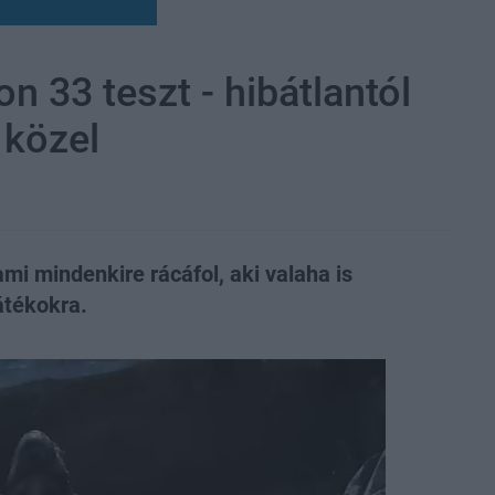
on 33 teszt - hibátlantól
 közel
mi mindenkire rácáfol, aki valaha is
átékokra.