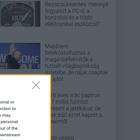
Rezsicsökkentés: mennyit
fogyaszt a PC-d, a
konzolod és a többi
elektronikai eszközöd?
Majdnem
belekóstolhattak a
magánbefektetők a
futball-világbajnokság
üzletébe, de rájuk csapták
az ajtót
A 18 éves srác papíron
437 millió forintot
sonal or
keresett a játékával, de
ection to
csak 650 ezret kapott a
ou may
Steamtől
 personal
out of the
 downstream
Élete végéig