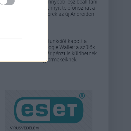
Könnyebb lesz beállítani,
mennyit telefonozhat a
gyerek az új Androidon
Új funkciót kapott a
Google Wallet: a szülők
már pénzt is küldhetnek
gyermekeiknek