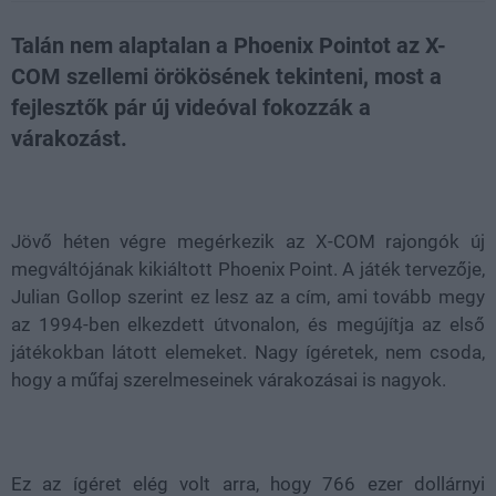
Talán nem alaptalan a Phoenix Pointot az X-
COM szellemi örökösének tekinteni, most a
fejlesztők pár új videóval fokozzák a
várakozást.
Loaded
:
Unmute
21.86%
Jövő héten végre megérkezik az X-COM rajongók új
megváltójának kikiáltott Phoenix Point. A játék tervezője,
Julian Gollop szerint ez lesz az a cím, ami tovább megy
az 1994-ben elkezdett útvonalon, és megújítja az első
játékokban látott elemeket. Nagy ígéretek, nem csoda,
hogy a műfaj szerelmeseinek várakozásai is nagyok.
Ez az ígéret elég volt arra, hogy 766 ezer dollárnyi