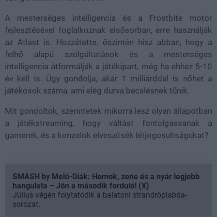
A mesterséges intelligencia és a Frostbite motor
fejlesztésével foglalkoznak elsősorban, erre használják
az Atlast is. Hozzátette, őszintén hisz abban, hogy a
felhő alapú szolgáltatások és a mesterséges
intelligencia átformálják a játékipart, még ha ehhez 5-10
év kell is. Úgy gondolja, akár 1 milliárddal is nőhet a
játékosok száma, ami elég durva becslésnek tűnik.
Mit gondoltok, szerintetek mikorra lesz olyan állapotban
a játékstreaming, hogy váltást fontolgassanak a
gamerek, és a konzolok elveszítsék létjogosultságukat?
SMASH by Meló-Diák: Homok, zene és a nyár legjobb
hangulata – Jön a második forduló! (X)
Július végén folytatódik a balatoni strandröplabda-
sorozat.