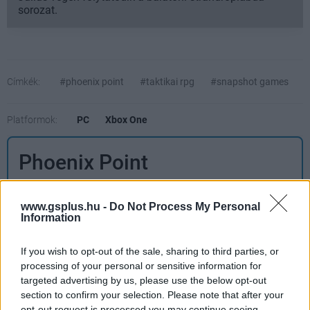
sorozat.
Címkék:
#phoenix point
#taktikai rpg
#snapshot games
Platformok:
PC
Xbox One
Phoenix Point
www.gsplus.hu -
Do Not Process My Personal
Nem ártott volna neki még több fejlesztési idő, de
Information
így is tartogat meglepetéseket.
If you wish to opt-out of the sale, sharing to third parties, or
processing of your personal or sensitive information for
targeted advertising by us, please use the below opt-out
Ami tetszett
section to confirm your selection. Please note that after your
opt-out request is processed you may continue seeing