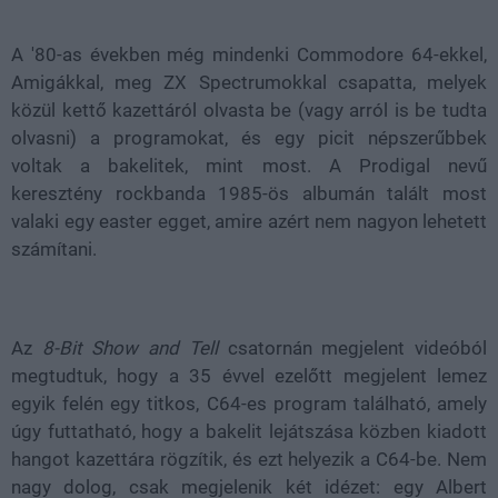
40.78%
A '80-as években még mindenki Commodore 64-ekkel,
Amigákkal, meg ZX Spectrumokkal csapatta, melyek
közül kettő kazettáról olvasta be (vagy arról is be tudta
olvasni) a programokat, és egy picit népszerűbbek
voltak a bakelitek, mint most. A Prodigal nevű
keresztény rockbanda 1985-ös albumán talált most
valaki egy easter egget, amire azért nem nagyon lehetett
számítani.
Az
8-Bit Show and Tell
csatornán megjelent videóból
megtudtuk, hogy a 35 évvel ezelőtt megjelent lemez
egyik felén egy titkos, C64-es program található, amely
úgy futtatható, hogy a bakelit lejátszása közben kiadott
hangot kazettára rögzítik, és ezt helyezik a C64-be. Nem
nagy dolog, csak megjelenik két idézet: egy Albert