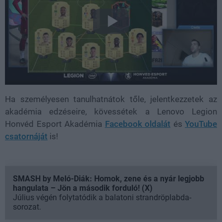
Ha személyesen tanulhatnátok tőle, jelentkezzetek az
akadémia edzéseire, kövessétek a Lenovo Legion
Honvéd Esport Akadémia
Facebook oldalát
és
YouTube
csatornáját
is!
SMASH by Meló-Diák: Homok, zene és a nyár legjobb
hangulata – Jön a második forduló! (X)
Július végén folytatódik a balatoni strandröplabda-
sorozat.