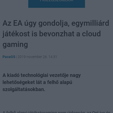
Az EA úgy gondolja, egymilliárd
játékost is bevonzhat a cloud
gaming
PacaGS
|
2019 november 26. 14:31
A kiadó technológiai vezetője nagy
lehetőségeket lát a felhő alapú
szolgáltatásokban.
Loaded
:
Unmute
21.86%
A felhő alapú játékstreaming nem újdonság, az OnLive és