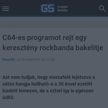
C64-es programot rejt egy
keresztény rockbanda bakelitje
PacaGS
|
2019 november 26. 17:30
Azt nem tudjuk, hogy visszafelé lejátszva a
sátán hangja hallható-e a 35 évvel ezelőtt
kiadott lemezen, de a sztori így is egészen
üdítő.
Loaded
:
Unmute