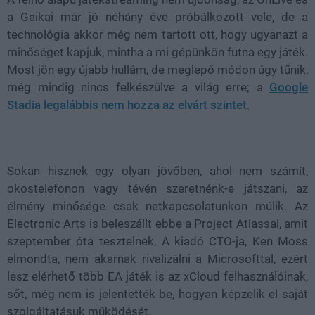
a Gaikai már jó néhány éve próbálkozott vele, de a
technológia akkor még nem tartott ott, hogy ugyanazt a
minőséget kapjuk, mintha a mi gépünkön futna egy játék.
Most jön egy újabb hullám, de meglepő módon úgy tűnik,
még mindig nincs felkészülve a világ erre; a
Google
Stadia legalábbis nem hozza az elvárt szintet
.
Sokan hisznek egy olyan jövőben, ahol nem számít,
okostelefonon vagy tévén szeretnénk-e játszani, az
élmény minősége csak netkapcsolatunkon múlik. Az
Electronic Arts is beleszállt ebbe a Project Atlassal, amit
szeptember óta tesztelnek. A kiadó CTO-ja, Ken Moss
elmondta, nem akarnak rivalizálni a Microsofttal, ezért
lesz elérhető több EA játék is az xCloud felhasználóinak,
sőt, még nem is jelentették be, hogyan képzelik el saját
szolgáltatásuk működését.