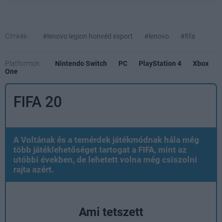
Címkék:
#lenovo legion honvéd esport
#lenovo
#fifa
Platformok:
Nintendo Switch
PC
PlayStation 4
Xbox
One
FIFA 20
A Voltának és a temérdek játékmódnak hála még
több játéklehetőséget tartogat a FIFA, mint az
utóbbi években, de lehetett volna még csiszolni
rajta azért.
Ami tetszett