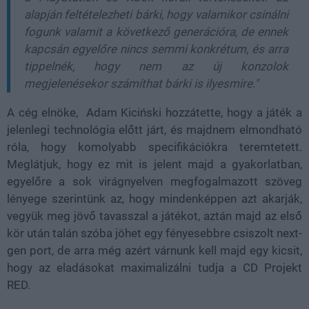
alapján feltételezheti bárki, hogy valamikor csinálni
fogunk valamit a következő generációra, de ennek
kapcsán egyelőre nincs semmi konkrétum, és arra
tippelnék, hogy nem az új konzolok
megjelenésekor számíthat bárki is ilyesmire."
A cég elnöke, Adam Kiciński hozzátette, hogy a játék a
jelenlegi technológia előtt járt, és majdnem elmondható
róla, hogy komolyabb specifikációkra teremtetett.
Meglátjuk, hogy ez mit is jelent majd a gyakorlatban,
egyelőre a sok virágnyelven megfogalmazott szöveg
lényege szerintünk az, hogy mindenképpen azt akarják,
vegyük meg jövő tavasszal a játékot, aztán majd az első
kör után talán szóba jöhet egy fényesebbre csiszolt next-
gen port, de arra még azért várnunk kell majd egy kicsit,
hogy az eladásokat maximalizálni tudja a CD Projekt
RED.