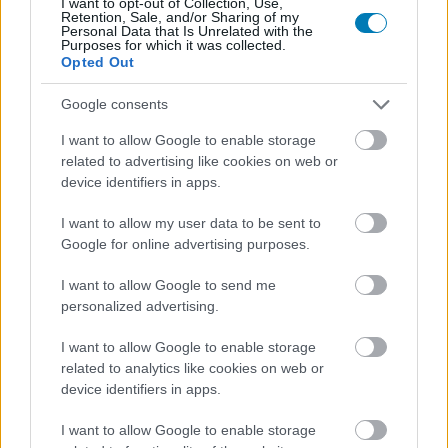
I want to opt-out of Collection, Use,
Retention, Sale, and/or Sharing of my
Personal Data that Is Unrelated with the
Purposes for which it was collected.
Opted Out
Google consents
Ezek a videók segítenek, hogy
I want to allow Google to enable storage
jobb legyél FIFA-ban!
related to advertising like cookies on web or
device identifiers in apps.
FIZETETT PROMÓCIÓ
|
2019 november 26. 13:05
I want to allow my user data to be sent to
Google for online advertising purposes.
I want to allow Google to send me
A FIFA sorozat részei is azon játékok sorába
personalized advertising.
tartoznak, amiket könnyű elkezdeni, de csak
sok gyakorlással lehet teljesen kitanulni.
I want to allow Google to enable storage
related to analytics like cookies on web or
Loaded
:
Unmute
device identifiers in apps.
21.86%
I want to allow Google to enable storage
Valószínűleg közületek is sokakkal előfordult már, hogy