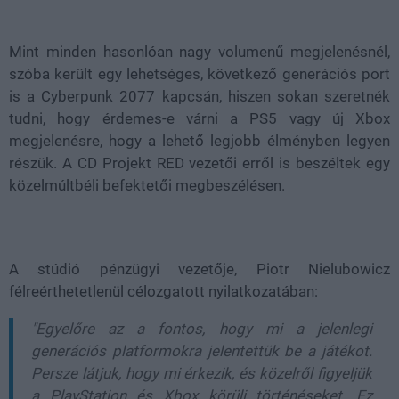
Loaded
:
Unmute
21.86%
Mint minden hasonlóan nagy volumenű megjelenésnél,
szóba került egy lehetséges, következő generációs port
is a Cyberpunk 2077 kapcsán, hiszen sokan szeretnék
tudni, hogy érdemes-e várni a PS5 vagy új Xbox
megjelenésre, hogy a lehető legjobb élményben legyen
részük. A CD Projekt RED vezetői erről is beszéltek egy
közelmúltbéli befektetői megbeszélésen.
A stúdió pénzügyi vezetője, Piotr Nielubowicz
félreérthetetlenül célozgatott nyilatkozatában:
"Egyelőre az a fontos, hogy mi a jelenlegi
generációs platformokra jelentettük be a játékot.
Persze látjuk, hogy mi érkezik, és közelről figyeljük
a PlayStation és Xbox körüli történéseket. Ez