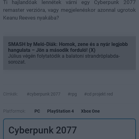
Ti hajlandóak lennétek várni egy Cyberpunk 2077
remaster verzióra, vagy megjelenéskor azonnal ugrotok
Keanu Reeves nyakába?
SMASH by Meló-Diák: Homok, zene és a nyár legjobb
hangulata – Jön a második forduló! (X)
Július végén folytatódik a balatoni strandröplabda-
sorozat.
Címkék:
#cyberpunk 2077
#rpg
#cd projekt red
Platformok:
PC
PlayStation 4
Xbox One
Cyberpunk 2077