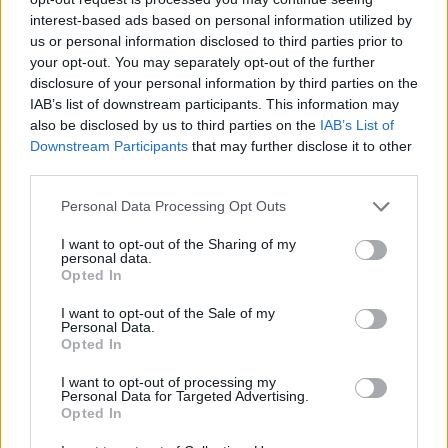
interest-based ads based on personal information utilized by
Izgalmas sztori
us or personal information disclosed to third parties prior to
your opt-out. You may separately opt-out of the further
Taktikus harcok
disclosure of your personal information by third parties on the
IAB’s list of downstream participants. This information may
Sok lehetőség
also be disclosed by us to third parties on the
IAB’s List of
Downstream Participants
that may further disclose it to other
third parties.
Ami nem tetszett
Please note that this website/app uses one or more Google
Personal Data Processing Opt Outs
services and may gather and store information including but
not limited to your visit or usage behaviour. You may click to
I want to opt-out of the Sharing of my
personal data.
Szüksége lett volna még csiszolásra
grant or deny consent to Google and its third-party tags to
Opted In
use your data for below specified purposes in below Google
Nem túl emlékezetes zene
consent section.
I want to opt-out of the Sale of my
Personal Data.
Opted In
Előforduló bugok
I want to opt-out of processing my
Personal Data for Targeted Advertising.
Opted In