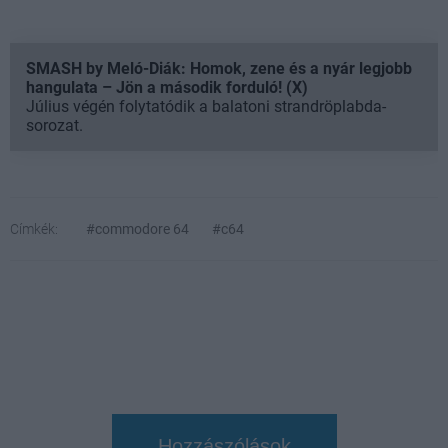
SMASH by Meló-Diák: Homok, zene és a nyár legjobb
hangulata – Jön a második forduló! (X)
Július végén folytatódik a balatoni strandröplabda-
sorozat.
Címkék:
#commodore 64
#c64
Hozzászólások