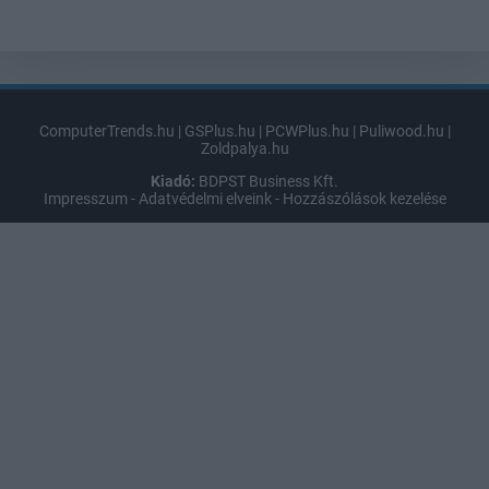
ComputerTrends.hu
|
GSPlus.hu
|
PCWPlus.hu
|
Puliwood.hu
|
Zoldpalya.hu
Kiadó:
BDPST Business Kft.
Impresszum
-
Adatvédelmi elveink
-
Hozzászólások kezelése