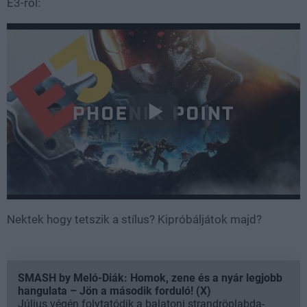
E3-ról:
Nektek hogy tetszik a stílus? Kipróbáljátok majd?
SMASH by Meló-Diák: Homok, zene és a nyár legjobb
hangulata – Jön a második forduló! (X)
Július végén folytatódik a balatoni strandröplabda-