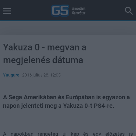
Yakuza 0 - megvan a
megjelenés dátuma
Yuugure
|
2016 július 28. 12:05
A Sega Amerikában és Európában is egyazon a
napon jelenteti meg a Yakuza 0-t PS4-re.
Loaded
:
Unmute
38.14%
A napokban rengeteg új kép és egy előzetes is