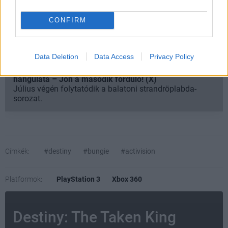
Daystől, a Sparrow Racing League-től, a Trials of
Osiristől és az Iron Bannertől is. Az új kiegészítő, a Rise
CONFIRM
of Iron természetesen szintén nem jön a konzolokra.
Data Deletion
Data Access
Privacy Policy
SMASH by Meló-Diák: Homok, zene és a nyár legjobb
hangulata – Jön a második forduló! (X)
Július végén folytatódik a balatoni strandröplabda-
sorozat.
Címkék:
#destiny
#bungie
#activision
Platformok:
PlayStation 3
Xbox 360
Destiny: The Taken King