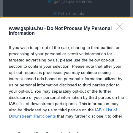
Igazi jakuza életérzés
Retró hangulat
www.gsplus.hu -
Do Not Process My Personal
AMI NEM TETSZETT
Information
Idejétmúlt grafika
If you wish to opt-out of the sale, sharing to third parties, or
processing of your personal or sensitive information for
Apróbb gondok harcrendszerben
targeted advertising by us, please use the below opt-out
section to confirm your selection. Please note that after your
Nyugati játékosnak túlzottan szokatlan lehet
opt-out request is processed you may continue seeing
interest-based ads based on personal information utilized by
us or personal information disclosed to third parties prior to
your opt-out. You may separately opt-out of the further
disclosure of your personal information by third parties on the
IAB’s list of downstream participants. This information may
also be disclosed by us to third parties on the
IAB’s List of
Downstream Participants
that may further disclose it to other
third parties.
Please note that this website/app uses one or more Google