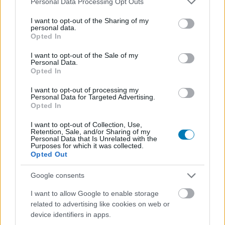
Personal Data Processing Opt Outs
services and may gather and store information including but
not limited to your visit or usage behaviour. You may click to
I want to opt-out of the Sharing of my
Hozzászólások
personal data.
grant or deny consent to Google and its third-party tags to
Opted In
use your data for below specified purposes in below Google
consent section.
I want to opt-out of the Sale of my
Personal Data.
Destiny - megjelent az utolsó
Opted In
frissítés a régi konzolokra
I want to opt-out of processing my
Personal Data for Targeted Advertising.
Opted In
PacaGS
|
2016 július 28. 10:42
I want to opt-out of Collection, Use,
Retention, Sale, and/or Sharing of my
Personal Data that Is Unrelated with the
Purposes for which it was collected.
Ennyi volt: a Bungie nem frissíti tovább a
Opted Out
Destiny PS3-as és Xbox 360-as változatait,
Google consents
hacsak valami súlyos probléma nem
jelentkezik.
I want to allow Google to enable storage
related to advertising like cookies on web or
device identifiers in apps.
Loaded
:
Unmute
21.65%