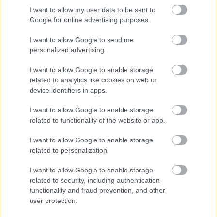
I want to allow my user data to be sent to
A PlayStation 3 idén tíz éves, az Xbox 360 meg már 11
Google for online advertising purposes.
lesz novemberben. Új játékok csak nagyon elvétve
jönnek a két platformra, a Microsoft le is állíttatta előző
I want to allow Google to send me
personalized advertising.
generációs konzoljának gyártását. Ezzel együtt egyre
több játékos pártol át PS4-re és Xbox One-ra, hiszen a
I want to allow Google to enable storage
két jelenlegi generációs gép ára már egyre inkább
related to analytics like cookies on web or
elfogadható szinten van (500 GB-os, kifogástalan
device identifiers in apps.
állapotú One-t már 69 990 forintért is
lehet venni
),
I want to allow Google to enable storage
úgyhogy tényleg egyre kevésbé éri meg az elavult
related to functionality of the website or app.
platformokat támogatni.
I want to allow Google to enable storage
A Bungie sokáig kivárt, de most feladta: a
Destiny
utolsó
related to personalization.
Xbox 360-as és PS3-as frissítése , a 2.3.1.0 tegnap
jelent meg. A továbbiakban ha valami biztonsági rést
I want to allow Google to enable storage
related to security, including authentication
felfedeznek, vagy egy funkció nem rendeltetésszerűen
functionality and fraud prevention, and other
működik, jöhetnek új hotfixek, viszont augusztustól már
user protection.
elköszönhetünk a Festival of the Losttól, a Crimson