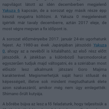
napvilágot látott az idén decemberben megjelenő
Yakuza 6
kapcsán, de a sorozat egy másik része épp
készül nyugatra költözni. A Yakuza 0 megjelenését
ígérték már tavaly decemberre, aztán 2017 eleje, de
most végre megvan a fix időpont is.
A sorozat előzményeibe 2017. január 24-én ugorhatunk
fejest. Az 1980-as évek Japánjában játszódó
Yakuza
0
, ahogy az a nevéből is kitalálható, az első rész előtt
játszódik. A játékban a különböző harcmodorokat
egyszerűen tudjuk majd váltogatni, és a szériában most
először lesz alkalmunk játszani Goro Majima
karakterével. Megismerhetjük saját harci stílusát és
képességeit, illetve sok mindent megtudhatunk élete
azon szakaszáról, amikor még nem úgy emlegették:
Shimano őrült kutyája.
A bőrébe bújva az lesz a fő feladatunk, hogy teljesítsük a