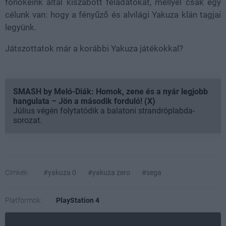
főnökeink által kiszabott feladatokat, mellyel csak egy
célunk van: hogy a fényűző és alvilági Yakuza klán tagjai
legyünk.
Játszottatok már a korábbi Yakuza játékokkal?
SMASH by Meló-Diák: Homok, zene és a nyár legjobb
hangulata – Jön a második forduló! (X)
Július végén folytatódik a balatoni strandröplabda-
sorozat.
Címkék:
#yakuza 0
#yakuza zero
#sega
Platformok:
PlayStation 4