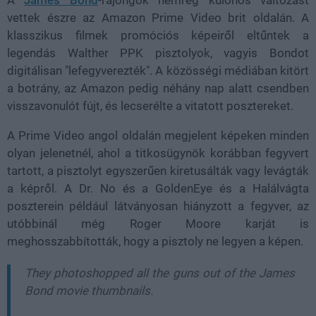
vettek észre az Amazon Prime Video brit oldalán. A
klasszikus filmek promóciós képeiről
eltűntek a
legendás Walther PPK pisztolyok
, vagyis Bondot
digitálisan "lefegyverezték". A közösségi médiában kitört
a botrány, az Amazon pedig néhány nap alatt
csendben
visszavonulót fújt
, és lecserélte a vitatott posztereket.
A Prime Video angol oldalán megjelent képeken minden
olyan jelenetnél, ahol a titkosügynök korábban fegyvert
tartott,
a pisztolyt egyszerűen kiretusálták vagy levágták
a képről
. A Dr. No és a GoldenEye és a Halálvágta
poszterein például látványosan hiányzott a fegyver, az
utóbbinál még
Roger Moore karját is
meghosszabbították
, hogy a pisztoly ne legyen a képen.
They photoshopped all the guns out of the James
Bond movie thumbnails.