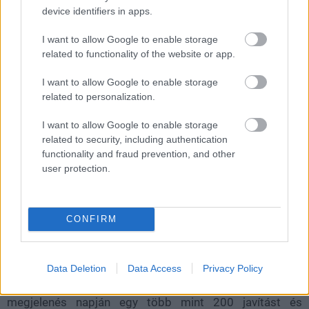
device identifiers in apps.
ami különösen ironikus, hiszen a népszerű
tartalomkészítő korábban a Call of Dutyban is kapott
I want to allow Google to enable storage
saját karaktert.
related to functionality of the website or app.
I want to allow Google to enable storage
related to personalization.
I want to allow Google to enable storage
related to security, including authentication
functionality and fraud prevention, and other
user protection.
CONFIRM
A játék nemcsak látványban, hanem tartalomban is
Data Deletion
Data Access
Privacy Policy
nagyot ígér, ráadásul a fejlesztők elmondták, hogy a
megjelenés napján egy
több mint 200 javítást és