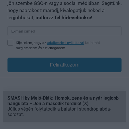
jön szembe GSO-n vagy a social médiában. Segítünk,
hogy naprakész maradj, kiválogatjuk neked a
legjobbakat,
iratkozz fel hírlevelünkre!
Kijelentem, hogy az
adatkezelési nyilatkozat
tartalmát
megismertem és azt elfogadom.
Feliratkozom
SMASH by Meló-Diák: Homok, zene és a nyár legjobb
hangulata – Jön a második forduló! (X)
Július végén folytatódik a balatoni strandröplabda-
sorozat.