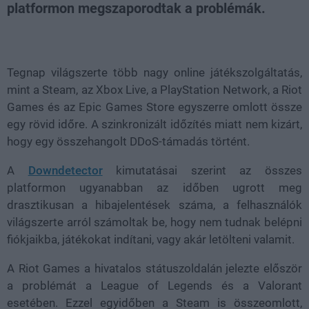
platformon megszaporodtak a problémák.
Loaded
:
Unmute
38.68%
Tegnap világszerte több nagy online játékszolgáltatás,
mint a Steam, az Xbox Live, a PlayStation Network, a Riot
Games és az Epic Games Store egyszerre omlott össze
egy rövid időre. A szinkronizált időzítés miatt nem kizárt,
hogy egy összehangolt DDoS-támadás történt.
A
Downdetector
kimutatásai szerint az összes
platformon ugyanabban az időben ugrott meg
drasztikusan a hibajelentések száma, a felhasználók
világszerte arról számoltak be, hogy nem tudnak belépni
fiókjaikba, játékokat indítani, vagy akár letölteni valamit.
A Riot Games a hivatalos státuszoldalán jelezte először
a problémát a League of Legends és a Valorant
esetében. Ezzel egyidőben a Steam is összeomlott,