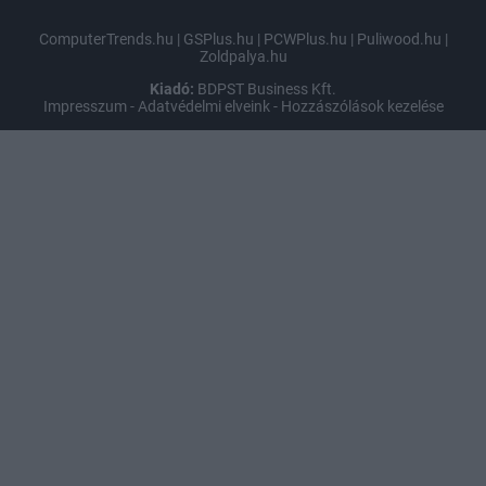
ComputerTrends.hu
|
GSPlus.hu
|
PCWPlus.hu
|
Puliwood.hu
|
Zoldpalya.hu
Kiadó:
BDPST Business Kft.
Impresszum
-
Adatvédelmi elveink
-
Hozzászólások kezelése