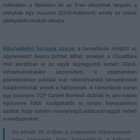
miközben a Redditen és az X-en elkezdtek terjedni a
pletykák egy masszív DDoS-hullámról, amely az online
játékplatformokat célozta.
Kibervédelmi források szerint
a támadások mögött az
úgynevezett Aisuru botnet állhat, amelyet a Cloudflare
már korábban is az egyik legnagyobb ismert DDoS-
infrastruktúraként azonosított, a szeptemberi
jelentésükben például már rekordméretű támadásokat
tulajdonítottak ennek a hálózatnak. A támadások során
egy bizonyos TCP Carpet Bombot dobtak le, ami képes
egyszerre több szolgáltatót is térdre kényszeríteni
azáltal, hogy extrém mennyiségű adatcsomaggal terheli
a rendszereket.
"Az elmúlt 36 órában a csapataink folyamatosan
azon dolgoznak, hogy helyreállítsák a hálózati