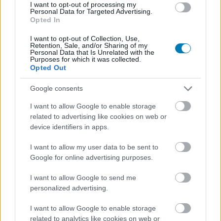
I want to opt-out of processing my
Personal Data for Targeted Advertising.
daev
|
2025 október 7. 20:37
Opted In
I want to opt-out of Collection, Use,
Retention, Sale, and/or Sharing of my
A Battlefield 6 megjelenése már itt van a
Personal Data that Is Unrelated with the
Purposes for which it was collected.
kanyarban, az Electronic Arts pedig látványos
Opted Out
előzetessel fokozza az izgalmat.
Google consents
Loaded
:
Unmute
21.02%
I want to allow Google to enable storage
related to advertising like cookies on web or
Már csak napok kérdése, és megjelenik a
Battlefield 6
,
device identifiers in apps.
az EA pedig egy trailerrel bizonyítja, hogy minden
I want to allow my user data to be sent to
eddiginél nagyobb pusztítást és káoszt hoz az új epizód.
Google for online advertising purposes.
Engem valójában már a
Limp Bizkit
Break Stuff is
I want to allow Google to send me
megvett, ami tökéletesen illik a robbanásokkal és harci
personalized advertising.
káosszal teli montázshoz. A trailerben felvillannak
különböző előzetesekből kivágott idézetek és persze
I want to allow Google to enable storage
related to analytics like cookies on web or
streamer-reakciók is, köztük
TimTheTatman
is feltűnik,