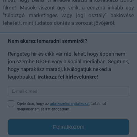
filmet. Mások viszont úgy vélik, a cenzúra inkább egy
"túlbuzgó marketinges vagy jogi osztály" baklövése
lehetett, mint tudatos döntés a sorozat jövőjéről.
Nem akarsz lemaradni semmiről?
Rengeteg hír és cikk vár rád, lehet, hogy éppen nem
jön szembe GSO-n vagy a social médiában. Segítünk,
hogy naprakész maradj, kiválogatjuk neked a
legjobbakat,
iratkozz fel hírlevelünkre!
Kijelentem, hogy az
adatkezelési nyilatkozat
tartalmát
megismertem és azt elfogadom.
Feliratkozom