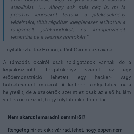
stabilitást. (...) Ahogy sok más cég is, mi is
proaktív lépéseket tettünk a játékosélmény
védelmére, több régióban ideiglenesen letiltottuk a
rangsorolt játékmódokat, és kompenzációt
vezettünk be a vesztes pontokért."
- nyilatkozta Joe Hixson, a Riot Games szóvivője.
A támadás okairól csak találgatások vannak, de a
legvalószínűbb forgatókönyv szerint ez egy
erődemonstráció lehetett egy hacker- vagy
botnetcsoport részéről. A legtöbb szolgáltatás mára
helyreállt, de a szakértők szerint ez csak az első hullám
volt és nem kizárt, hogy folytatódik a támadás.
Nem akarsz lemaradni semmiről?
Rengeteg hír és cikk vár rád, lehet, hogy éppen nem