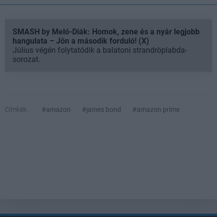
SMASH by Meló-Diák: Homok, zene és a nyár legjobb
hangulata – Jön a második forduló! (X)
Július végén folytatódik a balatoni strandröplabda-
sorozat.
Címkék:
#amazon
#james bond
#amazon prime