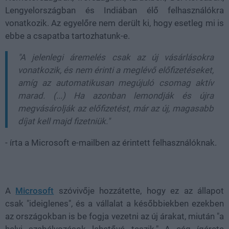
Lengyelországban és Indiában
élő felhasználókra
vonatkozik. Az egyelőre nem derült ki, hogy esetleg mi is
ebbe a csapatba tartozhatunk-e.
"A jelenlegi áremelés csak az új vásárlásokra
vonatkozik, és
nem érinti a meglévő előfizetéseket
,
amíg az automatikusan megújuló csomag aktív
marad. (...) Ha azonban lemondják és újra
megvásárolják az előfizetést, már az
új, magasabb
díjat
kell majd fizetniük."
- írta a Microsoft e-mailben az érintett felhasználóknak.
A
Microsoft
szóvivője hozzátette, hogy ez az állapot
csak
"ideiglenes"
, és a vállalat a későbbiekben ezekben
az országokban is be fogja vezetni az új árakat, miután "a