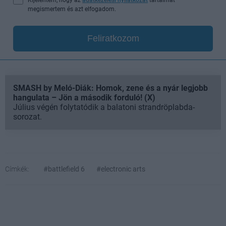
megismertem és azt elfogadom.
Feliratkozom
SMASH by Meló-Diák: Homok, zene és a nyár legjobb
hangulata – Jön a második forduló! (X)
Július végén folytatódik a balatoni strandröplabda-
sorozat.
Címkék:
#battlefield 6
#electronic arts