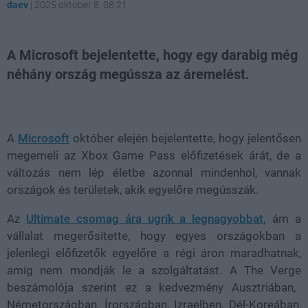
daev
|
2025 október 8. 08:21
A Microsoft bejelentette, hogy egy darabig még
néhány ország megússza az áremelést.
Loaded
:
Unmute
21.02%
A
Microsoft
október elején bejelentette, hogy
jelentősen
megemeli az Xbox Game Pass előfizetések árát
, de a
változás nem lép életbe azonnal mindenhol, vannak
országok és területek, akik egyelőre megússzák.
Az
Ultimate csomag ára
ugrik a legnagyobbat,
ám a
vállalat megerősítette, hogy
egyes országokban a
jelenlegi előfizetők egyelőre a régi áron maradhatnak
,
amíg nem mondják le a szolgáltatást.
A
The Verge
beszámolója szerint ez a kedvezmény
Ausztriában,
Németországban, Írországban, Izraelben, Dél-Koreában,