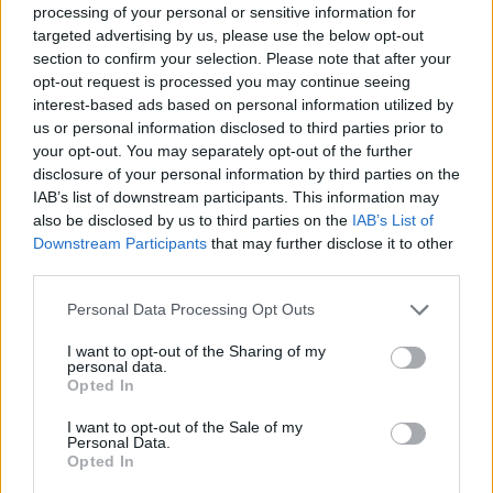
processing of your personal or sensitive information for
SMASH by Meló-Diák: Homok, zene és a nyár legjobb
targeted advertising by us, please use the below opt-out
hangulata – Jön a második forduló! (X)
section to confirm your selection. Please note that after your
Július végén folytatódik a balatoni strandröplabda-
opt-out request is processed you may continue seeing
sorozat.
interest-based ads based on personal information utilized by
us or personal information disclosed to third parties prior to
your opt-out. You may separately opt-out of the further
disclosure of your personal information by third parties on the
IAB’s list of downstream participants. This information may
Címkék:
#xbox
#game pass
#microsoft
also be disclosed by us to third parties on the
IAB’s List of
Downstream Participants
that may further disclose it to other
third parties.
Please note that this website/app uses one or more Google
Personal Data Processing Opt Outs
services and may gather and store information including but
not limited to your visit or usage behaviour. You may click to
I want to opt-out of the Sharing of my
personal data.
grant or deny consent to Google and its third-party tags to
Opted In
use your data for below specified purposes in below Google
Brutális akcióval futott be a
consent section.
I want to opt-out of the Sale of my
Personal Data.
Opted In
Battlefield 6 launch trailere