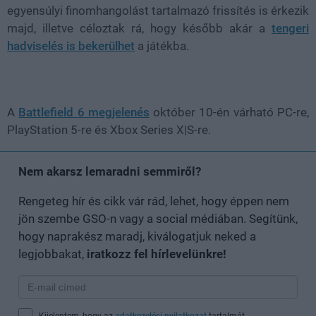
egyensúlyi finomhangolást
tartalmazó frissítés is érkezik
majd, illetve céloztak rá, hogy később akár a
tengeri
hadviselés
is bekerülhet
a játékba.
A
Battlefield 6 megjelenés
október 10-én várható
PC-re,
PlayStation 5-re és Xbox Series X|S-re
.
Nem akarsz lemaradni semmiről?
Rengeteg hír és cikk vár rád, lehet, hogy éppen nem
jön szembe GSO-n vagy a social médiában. Segítünk,
hogy naprakész maradj, kiválogatjuk neked a
legjobbakat,
iratkozz fel hírlevelünkre!
Kijelentem, hogy az
adatkezelési nyilatkozat
tartalmát