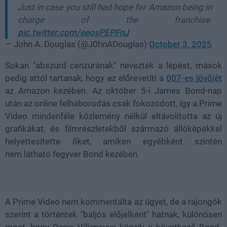
Just in case you still had hope for Amazon being in
charge of the franchise.
pic.twitter.com/eeosPEPFnJ
— John A. Douglas (@J0hnADouglas)
October 3, 2025
Sokan
"abszurd cenzúrának"
nevezték a lépést, mások
pedig attól tartanak, hogy ez előrevetíti a
007-es jövőjét
az Amazon kezében. Az október 5-i
James Bond-nap
után az online felháborodás csak fokozódott, így a Prime
Video
mindenféle közlemény nélkül
eltávolította az új
grafikákat, és
filmrészletekből származó állóképekkel
helyettesítette őket, amiken egyébként szintén
nem
látható fegyver
Bond kezében.
A Prime Video nem kommentálta az ügyet, de a rajongók
szerint a történtek "baljós előjelként" hatnak, különösen
most, hogy
Denis Villeneuve
készíti a következő Bond-