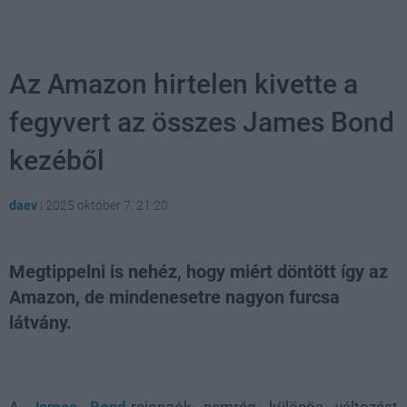
Az Amazon hirtelen kivette a
fegyvert az összes James Bond
kezéből
daev
|
2025 október 7. 21:20
Megtippelni is nehéz, hogy miért döntött így az
Amazon, de mindenesetre nagyon furcsa
látvány.
Loaded
:
Unmute
21.02%
A
James Bond
-rajongók nemrég különös változást