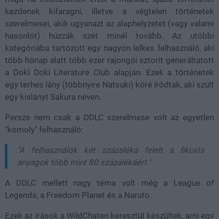
kezdenek kifaragni, illetve a végtelen történetek
szerelmesei, akik ugyanazt az alaphelyzetet (vagy valami
hasonlót) húzzák szét minél tovább. Az utóbbi
kategóriába tartozott egy nagyon lelkes felhasználó, aki
több hónap alatt több ezer rajongói sztorit generáltatott
a Doki Doki Literature Club alapján. Ezek a történetek
egy terhes lány (többnyire Natsuki) köré íródtak, aki szült
egy kislányt Sakura néven.
Persze nem csak a DDLC szerelmese volt az egyetlen
"komoly" felhasználó:
"A felhasználók két százaléka felelt a fikciós
anyagok több mint 80 százalékáért."
A DDLC mellett nagy téma volt még a League of
Legends, a Freedom Planet és a Naruto.
Ezek az írások a WildChaten keresztül készültek, ami egy