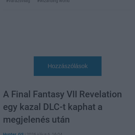
#varázsvilág
#wizarding world
Hozzászólások
A Final Fantasy VII Revelation
egy kazal DLC-t kaphat a
megjelenés után
Hunter_GS
|
2026 július 6. 16:04