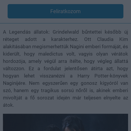
Feliratkozom
A Legendás állatok: Grindelwald bűntettei később új
réteget adott a karakterhez. Ott Claudia Kim
alakításában megismerhettük Nagini emberi formáját, és
kiderült, hogy maledictus volt, vagyis olyan vérátok
hordozója, amely végül arra ítélte, hogy végleg állattá
változzon. Ez a fordulat jelentősen átírta azt, hogy
hogyan lehet visszanézni a Harry Potter-könyvek
Naginijére. Nem egyszerűen egy gonosz kígyóról van
szó, hanem egy tragikus sorsú nőről is, akinek emberi
mivoltját a fő sorozat idején már teljesen elnyelte az
átok.