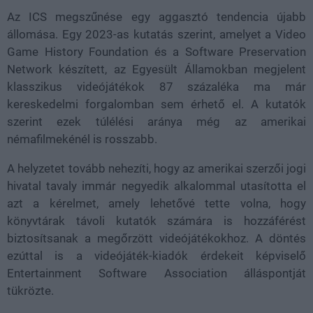
Az ICS megszűnése egy aggasztó tendencia újabb
állomása. Egy 2023-as kutatás szerint, amelyet a Video
Game History Foundation és a Software Preservation
Network készített, az Egyesült Államokban megjelent
klasszikus videójátékok 87 százaléka ma már
kereskedelmi forgalomban sem érhető el. A kutatók
szerint ezek túlélési aránya még az amerikai
némafilmekénél is rosszabb.
A helyzetet tovább nehezíti, hogy az amerikai szerzői jogi
hivatal tavaly immár negyedik alkalommal utasította el
azt a kérelmet, amely lehetővé tette volna, hogy
könyvtárak távoli kutatók számára is hozzáférést
biztosítsanak a megőrzött videójátékokhoz. A döntés
ezúttal is a videójáték-kiadók érdekeit képviselő
Entertainment Software Association álláspontját
tükrözte.