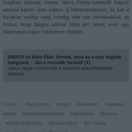
tragikus áldozat. Kevés Harry Potter-szereplő kapott
ennyire későn ilyen súlyos új háttértörténetet, és bár a
karakter múltja még mindig tele van kérdésekkel, az
biztos, hogy Nagini sokkal több lett annál, mint egy
félelmetes kígyó Voldemort oldalán.
SMASH by Meló-Diák: Homok, zene és a nyár legjobb
hangulata – Jön a második forduló! (X)
Július végén folytatódik a balatoni strandröplabda-
sorozat.
Címkék:
#harry potter
#nagini
#voldemort
#legendás
állatok
#grindelwald bűntettei
#claudia kim
#horcrux
#neville longbottom
#perselus piton
#j.k. rowling