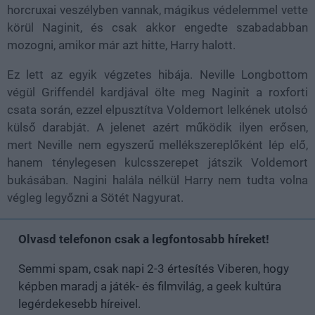
horcruxai veszélyben vannak, mágikus védelemmel vette
körül Naginit, és csak akkor engedte szabadabban
mozogni, amikor már azt hitte, Harry halott.
Ez lett az egyik végzetes hibája. Neville Longbottom
végül Griffendél kardjával ölte meg Naginit a roxforti
csata során, ezzel elpusztítva Voldemort lelkének utolsó
külső darabját. A jelenet azért működik ilyen erősen,
mert Neville nem egyszerű mellékszereplőként lép elő,
hanem ténylegesen kulcsszerepet játszik Voldemort
bukásában. Nagini halála nélkül Harry nem tudta volna
végleg legyőzni a Sötét Nagyurat.
Olvasd telefonon csak a legfontosabb híreket!
Semmi spam, csak napi 2-3 értesítés Viberen, hogy
képben maradj a játék- és filmvilág, a geek kultúra
legérdekesebb híreivel.