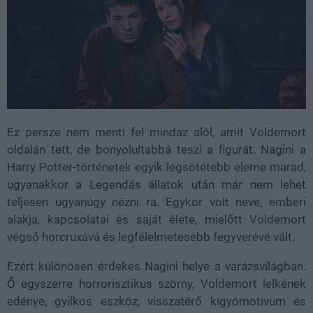
Ez persze nem menti fel mindaz alól, amit Voldemort
oldalán tett, de bonyolultabbá teszi a figurát. Nagini a
Harry Potter-történetek egyik legsötétebb eleme marad,
ugyanakkor a Legendás állatok után már nem lehet
teljesen ugyanúgy nézni rá. Egykor volt neve, emberi
alakja, kapcsolatai és saját élete, mielőtt Voldemort
végső horcruxává és legfélelmetesebb fegyverévé vált.
Ezért különösen érdekes Nagini helye a varázsvilágban.
Ő egyszerre horrorisztikus szörny, Voldemort lelkének
edénye, gyilkos eszköz, visszatérő kígyómotívum és