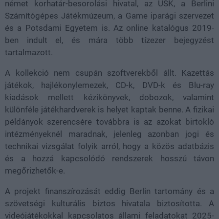
német korhatár-besorolási hivatal, az USK, a Berlini
Számítógépes Játékmúzeum, a Game iparági szervezet
és a Potsdami Egyetem is. Az online katalógus 2019-
ben indult el, és mára több tízezer bejegyzést
tartalmazott.
A kollekció nem csupán szoftverekből állt. Kazettás
játékok, hajlékonylemezek, CD-k, DVD-k és Blu-ray
kiadások mellett kézikönyvek, dobozok, valamint
különféle játékhardverek is helyet kaptak benne. A fizikai
példányok szerencsére továbbra is az azokat birtokló
intézményeknél maradnak, jelenleg azonban jogi és
technikai vizsgálat folyik arról, hogy a közös adatbázis
és a hozzá kapcsolódó rendszerek hosszú távon
megőrizhetők-e.
A projekt finanszírozását eddig Berlin tartomány és a
szövetségi kulturális biztos hivatala biztosította. A
videójátékokkal kapcsolatos állami feladatokat 2025-