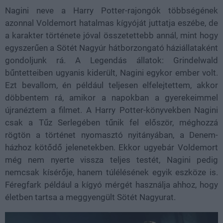
Nagini neve a Harry Potter-rajongók többségének
azonnal Voldemort hatalmas kígyóját juttatja eszébe, de
a karakter története jóval összetettebb annál, mint hogy
egyszerűen a Sötét Nagyúr hátborzongató háziállataként
gondoljunk rá. A Legendás állatok: Grindelwald
bűntetteiben ugyanis kiderült, Nagini egykor ember volt.
Ezt bevallom, én például teljesen elfelejtettem, akkor
döbbentem rá, amikor a napokban a gyerekeimmel
újranéztem a filmet. A Harry Potter-könyvekben Nagini
csak a Tűz Serlegében tűnik fel először, méghozzá
rögtön a történet nyomasztó nyitányában, a Denem-
házhoz kötődő jelenetekben. Ekkor ugyebár Voldemort
még nem nyerte vissza teljes testét, Nagini pedig
nemcsak kísérője, hanem túlélésének egyik eszköze is.
Féregfark például a kígyó mérgét használja ahhoz, hogy
életben tartsa a meggyengült Sötét Nagyurat.