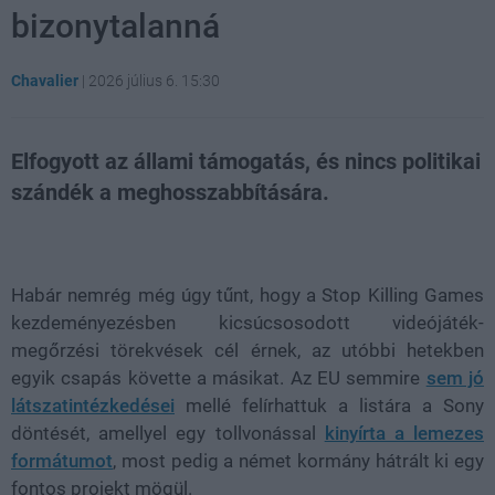
bizonytalanná
Chavalier
|
2026 július 6. 15:30
Elfogyott az állami támogatás, és nincs politikai
szándék a meghosszabbítására.
Loaded
:
Unmute
21.86%
Habár nemrég még úgy tűnt, hogy a Stop Killing Games
kezdeményezésben kicsúcsosodott videójáték-
megőrzési törekvések cél érnek, az utóbbi hetekben
egyik csapás követte a másikat. Az EU semmire
sem jó
látszatintézkedései
mellé felírhattuk a listára a Sony
döntését, amellyel egy tollvonással
kinyírta a lemezes
formátumot
, most pedig a német kormány hátrált ki egy
fontos projekt mögül.