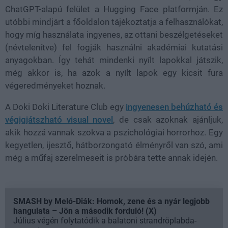
ChatGPT-alapú felület a Hugging Face platformján. Ez
utóbbi mindjárt a főoldalon tájékoztatja a felhasználókat,
hogy míg használata ingyenes, az ottani beszélgetéseket
(névtelenítve) fel fogják használni akadémiai kutatási
anyagokban. Így tehát mindenki nyílt lapokkal játszik,
még akkor is, ha azok a nyílt lapok egy kicsit fura
végeredményeket hoznak.
A Doki Doki Literature Club egy
ingyenesen behúzható és
végigjátszható visual novel
, de csak azoknak ajánljuk,
akik hozzá vannak szokva a pszichológiai horrorhoz. Egy
kegyetlen, ijesztő, hátborzongató élményről van szó, ami
még a műfaj szerelmeseit is próbára tette annak idején.
SMASH by Meló-Diák: Homok, zene és a nyár legjobb
hangulata – Jön a második forduló! (X)
Július végén folytatódik a balatoni strandröplabda-