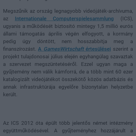
Megszűnik az ország legnagyobb videójáték-archívuma,
az
Internationale Computerspielesammlung
(ICS),
ugyanis a működését biztosító mintegy 1,5 millió eurós
állami támogatás április végén elfogyott, a kormány
pedig úgy döntött, nem hosszabbítja meg a
finanszírozást.
A
GamesWirtschaft
értesülései
szerint a
projekt tulajdonosai július elején egyhangúlag szavaztak
a szervezet megszüntetéséről. Ezzel ugyan maga a
gyűjtemény nem válik kámforrá, de a több mint 60 ezer
katalogizált videójátékot összekötő közös adatbázis és
annak infrastruktúrája egyelőre bizonytalan helyzetbe
került.
Az ICS 2012 óta épült több jelentős német intézmény
együttműködésével. A gyűjteményhez hozzájárult a