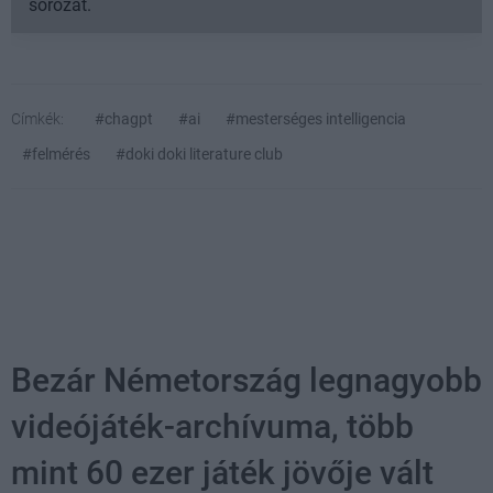
sorozat.
Címkék:
#chagpt
#ai
#mesterséges intelligencia
#felmérés
#doki doki literature club
Bezár Németország legnagyobb
videójáték-archívuma, több
mint 60 ezer játék jövője vált