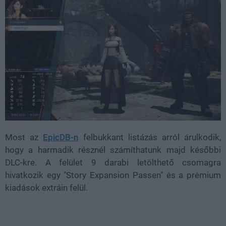
Most az
EpicDB-n
felbukkant listázás arról árulkodik,
hogy a harmadik résznél számíthatunk majd későbbi
DLC-kre. A felület 9 darabi letölthető csomagra
hivatkozik egy "Story Expansion Passen" és a prémium
kiadások extráin felül.