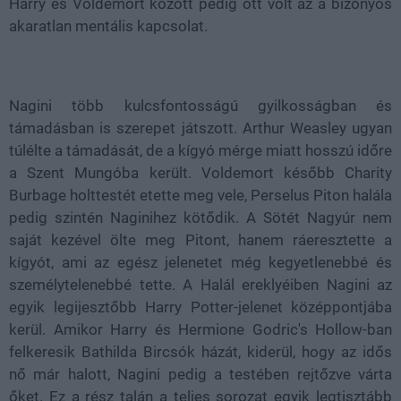
Harry és Voldemort között pedig ott volt az a bizonyos
akaratlan mentális kapcsolat.
Nagini több kulcsfontosságú gyilkosságban és
támadásban is szerepet játszott. Arthur Weasley ugyan
túlélte a támadását, de a kígyó mérge miatt hosszú időre
a Szent Mungóba került. Voldemort később Charity
Burbage holttestét etette meg vele, Perselus Piton halála
pedig szintén Naginihez kötődik. A Sötét Nagyúr nem
saját kezével ölte meg Pitont, hanem ráeresztette a
kígyót, ami az egész jelenetet még kegyetlenebbé és
személytelenebbé tette. A Halál ereklyéiben Nagini az
egyik legijesztőbb Harry Potter-jelenet középpontjába
kerül. Amikor Harry és Hermione Godric's Hollow-ban
felkeresik Bathilda Bircsók házát, kiderül, hogy az idős
nő már halott, Nagini pedig a testében rejtőzve várta
őket. Ez a rész talán a teljes sorozat egyik legtisztább