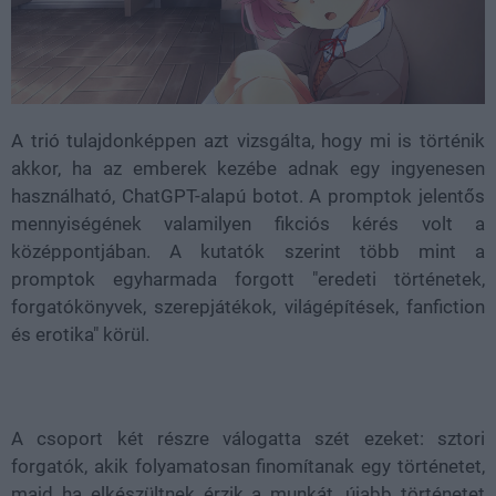
A trió tulajdonképpen azt vizsgálta, hogy mi is történik
akkor, ha az emberek kezébe adnak egy ingyenesen
használható, ChatGPT-alapú botot. A promptok jelentős
mennyiségének valamilyen fikciós kérés volt a
középpontjában. A kutatók szerint több mint a
promptok egyharmada forgott "eredeti történetek,
forgatókönyvek, szerepjátékok, világépítések, fanfiction
és erotika" körül.
A csoport két részre válogatta szét ezeket: sztori
forgatók, akik folyamatosan finomítanak egy történetet,
majd ha elkészültnek érzik a munkát, újabb történetet