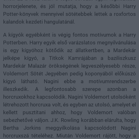
horrorjelenete, és jól mutatja, hogy a későbbi Harry
Potter-könyvek mennyivel sötétebbek lettek a roxfortos
kalandok kezdeti hangulatánál.
A kígyók egyébként is végig fontos motívumok a Harry
Potterben. Harry egyik első varázslatos megnyilvánulása
is egy kígyóhoz kötődik az állatkertben, a Mardekár
jelképe kígyó, a Titkok Kamrájában a baziliszkusz
Mardekár Malazár örökségének legveszélyesebb része,
Voldemort Sötét Jegyében pedig koponyából előkúszó
kígyó látható. Nagini ebbe a motívumrendszerbe
illeszkedik. A legfontosabb szerepe azonban a
horcruxokhoz kapcsolódik. Nagini Voldemort utolsóként
létrehozott horcruxa volt, és egyben az utolsó, amelyet el
kellett pusztítani ahhoz, hogy Voldemort valóban
sebezhetővé váljon. J.K. Rowling korábban elárulta, hogy
Bertha Jorkins meggyilkolása kapcsolódott Nagini
horcruxszá tételéhez. Miután Voldemort rájött, hogy a