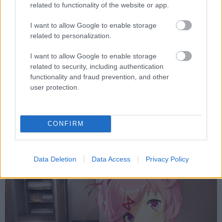
related to functionality of the website or app.
Loaded
:
Unmute
21.86%
I want to allow Google to enable storage
Mivel az, hogy melyik cikkünket, mikor látjátok
related to personalization.
nem feltétlenül függ össze azzal, hogy az mikor is
I want to allow Google to enable storage
készült, fontosnak tartom elmondani nektek: ez az első
related to security, including authentication
dolog, amit írok a héten. A hétfő reggelt azzal indítani,
functionality and fraud prevention, and other
hogy valaki a terhes Natsukiról generál négy számjegyű
user protection.
fanfictiont nem volt a munkaköri leírásomban, de
valószínűleg Neel Gupta, Maria Antonia és Melanie Walsh
feladatkörében sem, akik elkészítették a cikkünk alapjául
CONFIRM
szolgáló tanulmányt.
Data Deletion
Data Access
Privacy Policy