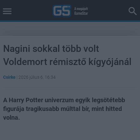
Nagini sokkal több volt
Voldemort rémisztő kígyójánál
Csirke
|
2026 július 6. 16:34
A Harry Potter univerzum egyik legsötétebb
figurája tragikusabb múlttal bír, mint hitted
volna.
Loaded
:
Unmute
40.14%