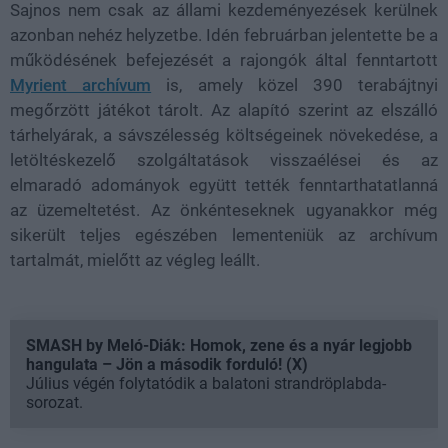
Sajnos nem csak az állami kezdeményezések kerülnek
azonban nehéz helyzetbe. Idén februárban jelentette be a
működésének befejezését a rajongók által fenntartott
Myrient archívum
is, amely közel 390 terabájtnyi
megőrzött játékot tárolt. Az alapító szerint az elszálló
tárhelyárak, a sávszélesség költségeinek növekedése, a
letöltéskezelő szolgáltatások visszaélései és az
elmaradó adományok együtt tették fenntarthatatlanná
az üzemeltetést. Az önkénteseknek ugyanakkor még
sikerült teljes egészében lementeniük az archívum
tartalmát, mielőtt az végleg leállt.
SMASH by Meló-Diák: Homok, zene és a nyár legjobb
hangulata – Jön a második forduló! (X)
Július végén folytatódik a balatoni strandröplabda-
sorozat.