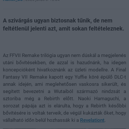
A szivárgás ugyan biztosnak tűnik, de nem
feltétlenül jelenti azt, amit sokan feltételeznek.
Loaded
:
Unmute
21.86%
Az FFVII Remake trilógia ugyan nem dúskál a megjelenés
utáni bővítésekben, de azzal is hazudnánk, ha idegen
koncepcióként hivatkoznánk az üzleti modellre. A Final
Fantasy VII Remake kapott egy Yuffie köré épülő DLC-t
annak idején, ami meglehetősen vaskosra sikerült, és
segített bevezetni a Wutaiból származó nindzsát a
sztoriba még a Rebirth előtt. Naoki Hamaguchi, a
sorozat pápája azt is elárulta, hogy a Rebirth későbbi
bővítésére is voltak terveik, de végül kukázták őket, hogy
vállalható időn belül hozhassák ki a
Revelationt
.