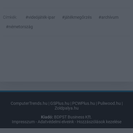
Címkék:
#videójáték-ipar
#játékmegőrzés
#archívum
#németország
ComputerTrends.hu
|
GSPlus.hu
|
PCWPlus.hu
|
Puliwood.hu
|
Zoldpalya.hu
Kiadó:
BDPST Business Kft.
Impresszum
-
Adatvédelmi elveink
-
Hozzászólások kezelése