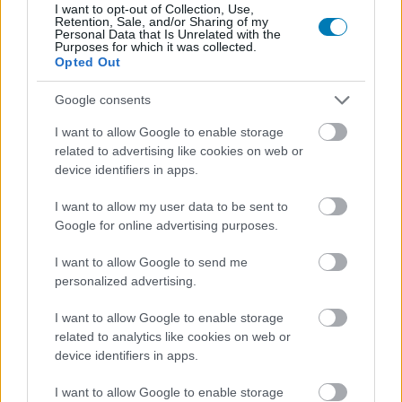
I want to opt-out of Collection, Use,
Retention, Sale, and/or Sharing of my
Personal Data that Is Unrelated with the
Purposes for which it was collected.
Opted Out
Kutatók találtak valakit, aki
Google consents
több ezer Doki Doki Literature
I want to allow Google to enable storage
related to advertising like cookies on web or
Club sztorit generált a terhes
device identifiers in apps.
főszereplőjéről
I want to allow my user data to be sent to
Google for online advertising purposes.
Hunter_GS
|
2026 július 7. 07:21
I want to allow Google to send me
personalized advertising.
Egy kutatócsoport alapvetően arra volt kíváncsi,
I want to allow Google to enable storage
hogy mit generálnak majd az érdeklődők egy
related to analytics like cookies on web or
tanulmányozási célból készített AI bottal, de
device identifiers in apps.
erre valószínűleg ők sem voltak felkészülve.
I want to allow Google to enable storage