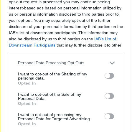
opt-out request is processed you may continue seeing
tartania, hogy Hamaguchi és csapata befejezetlenül
interest-based ads based on personal information utilized by
hagyná az alapjátékot.
us or personal information disclosed to third parties prior to
your opt-out. You may separately opt-out of the further
disclosure of your personal information by third parties on the
IAB’s list of downstream participants. This information may
SMASH by Meló-Diák: Homok, zene és a nyár legjobb
also be disclosed by us to third parties on the
IAB’s List of
hangulata – Jön a második forduló! (X)
Downstream Participants
that may further disclose it to other
Július végén folytatódik a balatoni strandröplabda-
third parties.
sorozat.
Please note that this website/app uses one or more Google
Personal Data Processing Opt Outs
services and may gather and store information including but
not limited to your visit or usage behaviour. You may click to
I want to opt-out of the Sharing of my
personal data.
grant or deny consent to Google and its third-party tags to
Opted In
Címkék:
#final fantasy vii revelation
#jrpg
#square enix
use your data for below specified purposes in below Google
consent section.
I want to opt-out of the Sale of my
Personal Data.
Platformok:
Nintendo Switch 2
PC
PlayStation 5
Xbox
Opted In
Series X
I want to opt-out of processing my
Personal Data for Targeted Advertising.
Opted In