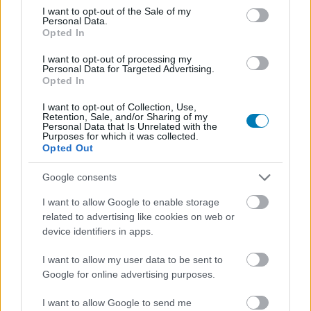
Euro Truck Simulator 2
-vel ellentétben ezúttal a
consent section.
I want to opt-out of the Sale of my
tengerentúlra kalauzolnak el.
Personal Data.
Opted In
A fejlesztők azt ígérik, hogy több mint száz város
I want to opt-out of processing my
(például Las Vegas, Los Angeles, San Francisco és San
Personal Data for Targeted Advertising.
Opted In
Diego) kerül bele az American Truck Simulator
játékmenetébe, amely az előd példájára később DLC-kkel
I want to opt-out of Collection, Use,
bővül majd. A cél az, hogy egész Észak-Amerikát
Retention, Sale, and/or Sharing of my
Personal Data that Is Unrelated with the
szabadon bejárhassuk. Hasonlóan a csapat korábbi
Purposes for which it was collected.
Opted Out
játékaihoz, ismét számos jármű kerül a választékba, de a
teljes listát a Kenworth és Peterbilt kivételével még nem
Google consents
erősítették meg. Az alábbi egy órás gameplay videó az
I want to allow Google to enable storage
alfa állapotát tükrözi (a grafikus motor ugyanaz, mint az
related to advertising like cookies on web or
Euro Truck Simulator 2 esetében):
device identifiers in apps.
I want to allow my user data to be sent to
Google for online advertising purposes.
I want to allow Google to send me