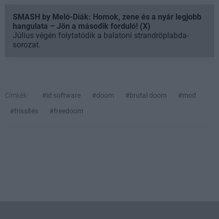
SMASH by Meló-Diák: Homok, zene és a nyár legjobb
hangulata – Jön a második forduló! (X)
Július végén folytatódik a balatoni strandröplabda-
sorozat.
Címkék:
#id software
#doom
#brutal doom
#mod
#frissítés
#freedoom