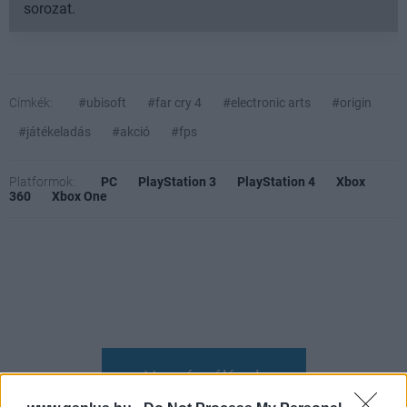
sorozat.
Címkék:
#ubisoft
#far cry 4
#electronic arts
#origin
#játékeladás
#akció
#fps
Platformok:
PC
PlayStation 3
PlayStation 4
Xbox
360
Xbox One
Hozzászólások