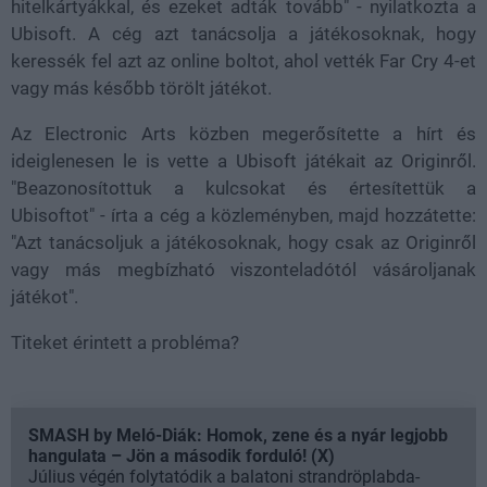
hitelkártyákkal, és ezeket adták tovább" - nyilatkozta a
Ubisoft. A cég azt tanácsolja a játékosoknak, hogy
keressék fel azt az online boltot, ahol vették Far Cry 4-et
vagy más később törölt játékot.
Az Electronic Arts közben megerősítette a hírt és
ideiglenesen le is vette a Ubisoft játékait az Originről.
"Beazonosítottuk a kulcsokat és értesítettük a
Ubisoftot" - írta a cég a közleményben, majd hozzátette:
"Azt tanácsoljuk a játékosoknak, hogy csak az Originről
vagy más megbízható viszonteladótól vásároljanak
játékot".
Titeket érintett a probléma?
SMASH by Meló-Diák: Homok, zene és a nyár legjobb
hangulata – Jön a második forduló! (X)
Július végén folytatódik a balatoni strandröplabda-