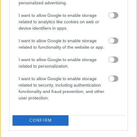
personalized advertising.
I want to allow Google to enable storage
related to analytics like cookies on web or
device identifiers in apps.
I want to allow Google to enable storage
related to functionality of the website or app.
Az American Truck Simulator február huszadikán jelenik
I want to allow Google to enable storage
meg, kizárólag PC-re.
related to personalization.
I want to allow Google to enable storage
related to security, including authentication
SMASH by Meló-Diák: Homok, zene és a nyár legjobb
functionality and fraud prevention, and other
hangulata – Jön a második forduló! (X)
user protection.
Július végén folytatódik a balatoni strandröplabda-
sorozat.
CONFIRM