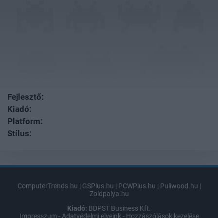
Fejlesztő:
Kiadó:
Platform:
Stílus:
ComputerTrends.hu
|
GSPlus.hu
|
PCWPlus.hu
|
Puliwood.hu
|
Zoldpalya.hu
Kiadó:
BDPST Business Kft.
Impresszum
-
Adatvédelmi elveink
-
Hozzászólások kezelése