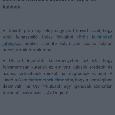
kulcsok.
Loaded
:
Unmute
22.17%
A Ubisoft pár napja elég nagy port kavart azzal, hogy
több felhasználó Uplay fiókjából
törölt különböző
játékokat
, amiket szerinte valamilyen csalás folytán
bocsájtottak forgalomba.
A Ubisoft legutóbbi közleményében azt írta, hogy
folyamatosan kutatják az említett kulcsok eredetét és
azonnal értesítenek minket, ha megtudnak valamit. A
kiadó a
Gameinformernek elmondta
, hogy a nemrégiben
deaktivált Far Cry 4-kulcsok egy igencsak szokatlan
forrásból származnak. Az Originről.