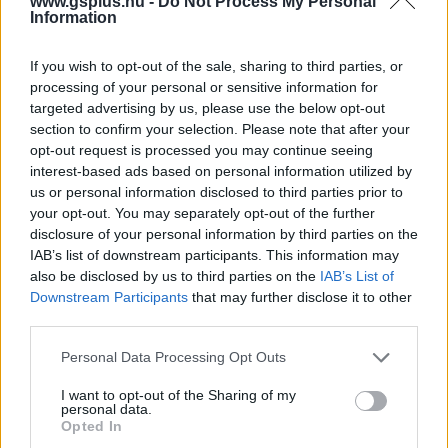
www.gsplus.hu -
Do Not Process My Personal
Information
American Truck Simulator -
If you wish to opt-out of the sale, sharing to third parties, or
processing of your personal or sensitive information for
ilyen az alfa (videó)
targeted advertising by us, please use the below opt-out
section to confirm your selection. Please note that after your
opt-out request is processed you may continue seeing
szada
|
2015 január 29. 08:01
interest-based ads based on personal information utilized by
us or personal information disclosed to third parties prior to
your opt-out. You may separately opt-out of the further
Egy órányi gameplay videót mutattak a készítők
disclosure of your personal information by third parties on the
az Euro Truck Simulator 2 szellemi örökösének
IAB’s list of downstream participants. This information may
also be disclosed by us to third parties on the
IAB’s List of
alfájából.
Downstream Participants
that may further disclose it to other
third parties.
Loaded
:
Unmute
22.17%
Please note that this website/app uses one or more Google
Personal Data Processing Opt Outs
A Hard Truck, a 18 Wheels of Steel és az Euro Truck
services and may gather and store information including but
not limited to your visit or usage behaviour. You may click to
I want to opt-out of the Sharing of my
Simulator sorozatokat jegyző SCS Software hamarosan
personal data.
grant or deny consent to Google and its third-party tags to
újfent kamionsofőrökké változtat minket, csakhogy az
Opted In
use your data for below specified purposes in below Google