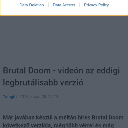
Címkék:
#american truck simulator
#euro truck simulator 2
Data Deletion
Data Access
Privacy Policy
#scs software
#szimulátor
#alfa
#gameplay videó
Brutal Doom - videón az eddigi
legbrutálisabb verzió
Tonight
|
2015 január 28. 14:29
Már javában készül a méltán híres Brutal Doom
következő verziója, még több vérrel és még