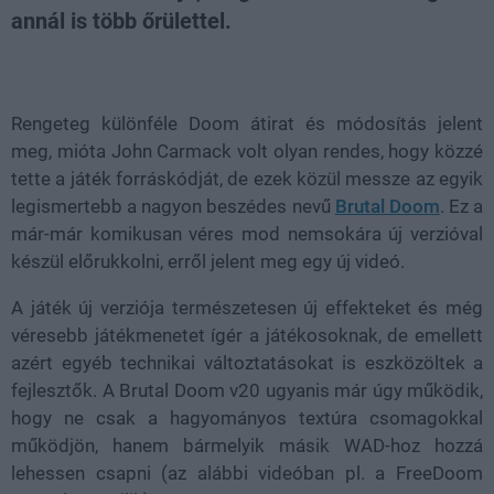
annál is több őrülettel.
Loaded
:
Unmute
38.99%
Rengeteg különféle Doom átirat és módosítás jelent
meg
, mióta John Carmack volt olyan rendes, hogy közzé
tette a játék forráskódját, de ezek közül messze az egyik
legismertebb a nagyon beszédes nevű
Brutal Doom
. Ez a
már-már komikusan véres mod nemsokára új verzióval
készül előrukkolni, erről jelent meg egy új videó.
A játék új verziója természetesen új effekteket és még
véresebb játékmenetet ígér a játékosoknak, de emellett
azért egyéb technikai változtatásokat is eszközöltek a
fejlesztők. A Brutal Doom v20 ugyanis már úgy működik,
hogy ne csak a hagyományos textúra csomagokkal
működjön, hanem bármelyik másik WAD-hoz hozzá
lehessen csapni (az alábbi videóban pl. a FreeDoom