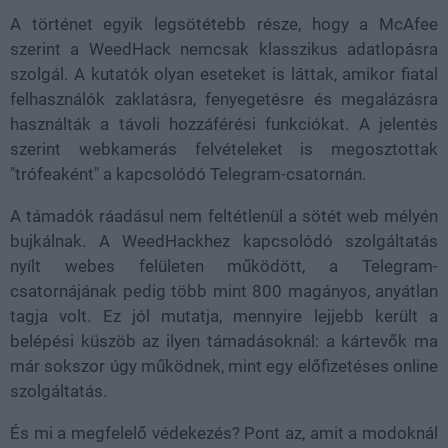
A történet egyik legsötétebb része, hogy a McAfee
szerint a WeedHack nemcsak klasszikus adatlopásra
szolgál. A kutatók olyan eseteket is láttak, amikor fiatal
felhasználók zaklatásra, fenyegetésre és megalázásra
használták a távoli hozzáférési funkciókat. A jelentés
szerint webkamerás felvételeket is megosztottak
"trófeaként" a kapcsolódó Telegram-csatornán.
A támadók ráadásul nem feltétlenül a sötét web mélyén
bujkálnak. A WeedHackhez kapcsolódó szolgáltatás
nyílt webes felületen működött, a Telegram-
csatornájának pedig több mint 800 magányos, anyátlan
tagja volt. Ez jól mutatja, mennyire lejjebb került a
belépési küszöb az ilyen támadásoknál: a kártevők ma
már sokszor úgy működnek, mint egy előfizetéses online
szolgáltatás.
És mi a megfelelő védekezés? Pont az, amit a modoknál