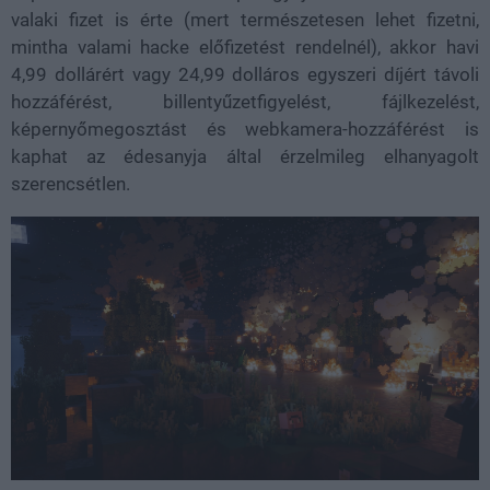
valaki fizet is érte (mert természetesen lehet fizetni,
mintha valami hacke előfizetést rendelnél), akkor havi
4,99 dollárért vagy 24,99 dolláros egyszeri díjért távoli
hozzáférést, billentyűzetfigyelést, fájlkezelést,
képernyőmegosztást és webkamera-hozzáférést is
kaphat az édesanyja által érzelmileg elhanyagolt
szerencsétlen.