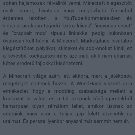
sokan hajlamosak félvállról venni. Minecraft-kiegészítőt
csak ismert, hivatalos vagy megbízható forrásból
érdemes letölteni, a YouTube-kommentekben és
videóleírásokban terjedő "extra kliens", "ingyenes cheat"
és "crackelt mod" típusú linkekkel pedig különösen
óvatosan kell bánni. A Minecraft Marketplace hivatalos
kiegészítőket, pályákat, skineket és add-onokat kínál, ez
a kevésbé kockázatos irány azoknak, akik nem akarnak
kétes eredetű fájlokkal kísérletezni.
A Minecraft világa azért lett ekkora, mert a játékosok
rengeteget építenek hozzá. A WeedHack viszont arra
emlékeztet, hogy a modding szabadsága mellett a
kockázat is valós, és a túl szépnek tűnő ígéretekből
hamarosan olyan rémálom lehet, amikor úsznak az
adataink, vagy akár a teljes gép felett átvehetik az
uralmat. És persze ilyenkor anyázni már semmit nem ér.