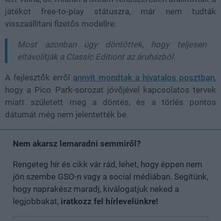
játékot free-to-play státuszra, már nem tudták
visszaállítani fizetős modellre.
Most azonban úgy döntöttek, hogy teljesen
eltávolítják a Classic Editiont az áruházból.
A fejlesztők erről
annyit mondtak a hivatalos posztban
,
hogy a Pico Park-sorozat jövőjével kapcsolatos tervek
miatt született meg a döntés, és a törlés pontos
dátumát még nem jelentették be.
Nem akarsz lemaradni semmiről?
Rengeteg hír és cikk vár rád, lehet, hogy éppen nem
jön szembe GSO-n vagy a social médiában. Segítünk,
hogy naprakész maradj, kiválogatjuk neked a
legjobbakat,
iratkozz fel hírlevelünkre!