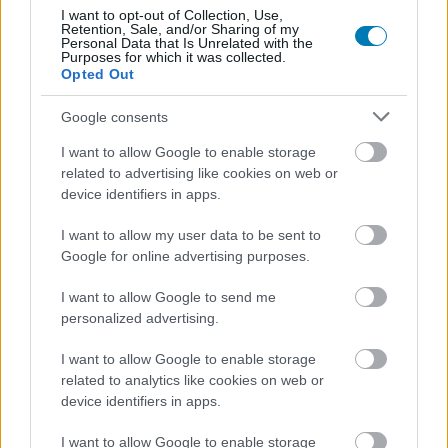
Steamről, de most még a tieték
I want to opt-out of Collection, Use,
Retention, Sale, and/or Sharing of my
Personal Data that Is Unrelated with the
lehet
Purposes for which it was collected.
Opted Out
daev
|
2026 június 4. 10:07
Google consents
I want to allow Google to enable storage
related to advertising like cookies on web or
Az sem jó, hogy egy ingyenes játékot
device identifiers in apps.
egyszerűen töröl a fejlesztője, de ennél van egy
sokkal szomorúbb része is ennek a
I want to allow my user data to be sent to
Google for online advertising purposes.
történetnek.
I want to allow Google to send me
Loaded
:
Unmute
21.65%
personalized advertising.
Megkockáztatom, hogy nem sokan hallottatok a Pico
I want to allow Google to enable storage
related to analytics like cookies on web or
Park franchise-ról. Nagyon röviden a Tecopark csinált
device identifiers in apps.
nagyon egy cuki és egyébként rendkívül szórakoztató
puzzle-játékot, aminek az első részét véletlenül
I want to allow Google to enable storage