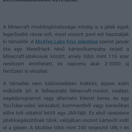
Loaded
:
Unmute
38.14%
A Minecraft moddingközössége mindig is a játék egyik
legerősebb része volt, most viszont pont ezt használják
ki támadók. A
McAfee Labs friss jelentése
szerint január
óta egy WeedHack nevű kártevőkampány terjed a
Minecraft-játékosok között, amely több mint 116 ezer
rendszert érinthetett, és naponta akár 2-3000 új
fertőzést is okozhat.
A támadás nem különösebben trükkös, éppen ezért
működik jól. A felhasználó Minecraft-modot, csalást,
segédprogramot vagy alternatív klienst keres, és egy
YouTube-videó leírásából, kommentből vagy keresőben
előre tolt oldalról letölt egy JAR-fájlt. Ez első ránézésre
játékkiegészítőnek tűnik, valójában viszont kártevőt indít
el a gépen. A McAfee több mint 240 terjesztő URL-t és