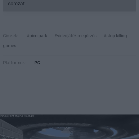
sorozat.
Címkék:
#pico park
#videójáték megőrzés
#stop killing
games
Platformok:
PC