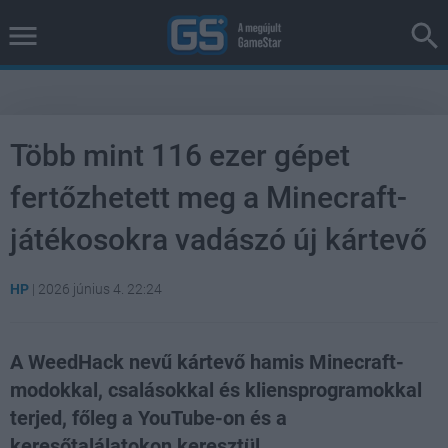
Több mint 116 ezer gépet
fertőzhetett meg a Minecraft-
játékosokra vadászó új kártevő
HP
|
2026 június 4. 22:24
A WeedHack nevű kártevő hamis Minecraft-
modokkal, csalásokkal és kliensprogramokkal
terjed, főleg a YouTube-on és a
keresőtalálatokon keresztül.