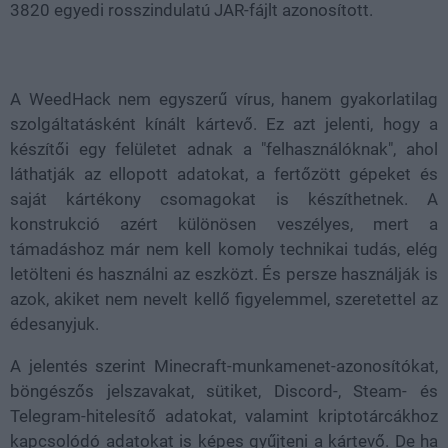
3820 egyedi rosszindulatú JAR-fájlt azonosított.
A WeedHack nem egyszerű vírus, hanem gyakorlatilag
szolgáltatásként kínált kártevő. Ez azt jelenti, hogy a
készítői egy felületet adnak a "felhasználóknak", ahol
láthatják az ellopott adatokat, a fertőzött gépeket és
saját kártékony csomagokat is készíthetnek. A
konstrukció azért különösen veszélyes, mert a
támadáshoz már nem kell komoly technikai tudás, elég
letölteni és használni az eszközt. És persze használják is
azok, akiket nem nevelt kellő figyelemmel, szeretettel az
édesanyjuk.
A jelentés szerint Minecraft-munkamenet-azonosítókat,
böngészős jelszavakat, sütiket, Discord-, Steam- és
Telegram-hitelesítő adatokat, valamint kriptotárcákhoz
kapcsolódó adatokat is képes gyűjteni a kártevő. De ha