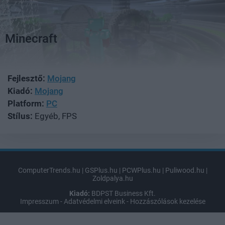
Minecraft
Fejlesztő:
Mojang
Kiadó:
Mojang
Platform:
PC
Stílus:
Egyéb, FPS
ComputerTrends.hu
|
GSPlus.hu
|
PCWPlus.hu
|
Puliwood.hu
|
Zoldpalya.hu
Kiadó:
BDPST Business Kft.
Impresszum
-
Adatvédelmi elveink
-
Hozzászólások kezelése