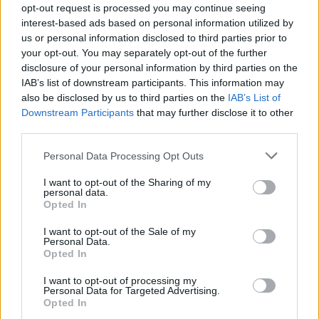
opt-out request is processed you may continue seeing
AMI NEM TETSZETT
interest-based ads based on personal information utilized by
us or personal information disclosed to third parties prior to
your opt-out. You may separately opt-out of the further
disclosure of your personal information by third parties on the
IAB’s list of downstream participants. This information may
also be disclosed by us to third parties on the
IAB’s List of
Downstream Participants
that may further disclose it to other
third parties.
Please note that this website/app uses one or more Google
Personal Data Processing Opt Outs
services and may gather and store information including but
not limited to your visit or usage behaviour. You may click to
I want to opt-out of the Sharing of my
personal data.
grant or deny consent to Google and its third-party tags to
Hozzászólások
Opted In
use your data for below specified purposes in below Google
consent section.
I want to opt-out of the Sale of my
Personal Data.
Opted In
Egy véletlenül tök ingyenessé
I want to opt-out of processing my
Personal Data for Targeted Advertising.
vált játék egyszerűen eltűnik a
Opted In