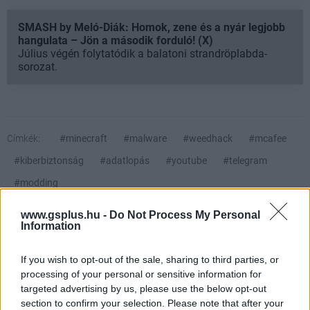
SMASH by Meló-Diák: Homok, zene és a nyár legjobb
hangulata – Jön a második forduló! (X)
Július végén folytatódik a balatoni strandröplabda-
sorozat.
Címkék:
#minecraft
#malware
#weedhack
#mcafee
#kiberbiztonság
#adatlopás
#youtube
#telegram
#modding
www.gsplus.hu -
Do Not Process My Personal
Information
Minecraft
If you wish to opt-out of the sale, sharing to third parties, or
processing of your personal or sensitive information for
AMI TETSZETT
targeted advertising by us, please use the below opt-out
section to confirm your selection. Please note that after your