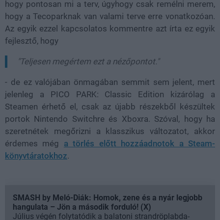
hogy pontosan mi a terv, úgyhogy csak remélni merem,
hogy a Tecoparknak van valami terve erre vonatkozóan.
Az egyik ezzel kapcsolatos kommentre azt írta ez egyik
fejlesztő, hogy
"Teljesen megértem ezt a nézőpontot."
- de ez valójában önmagában semmit sem jelent, mert
jelenleg a PICO PARK: Classic Edition kizárólag a
Steamen érhető el, csak az újabb részekből készültek
portok Nintendo Switchre és Xboxra. Szóval, hogy ha
szeretnétek megőrizni a klasszikus változatot, akkor
érdemes még
a törlés előtt hozzáadnotok a Steam-
könyvtáratokhoz
.
SMASH by Meló-Diák: Homok, zene és a nyár legjobb
hangulata – Jön a második forduló! (X)
Július végén folytatódik a balatoni strandröplabda-