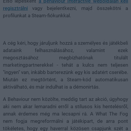
Első lépésként
a Behaviour Interactive weboldalán kell
regisztrálni
vagy bejelentkezni, majd összekötni a
profilunkat a Steam-fiókunkkal.
A cég kéri, hogy járuljunk hozzá a személyes és játékbeli
adataink felhasználásához, valamint ezek
megosztásához megbízhatónak titulált
marketingpartnerekkel - tehát a kulcs nem teljesen
"ingyen" van, inkább barterezünk egy kis adatért cserébe.
Miután ez megtörtént, a Steam-kód automatikusan
aktiválható, és már indulhat is a démonirtás.
A Behaviour nem közölte, meddig tart az akció, úgyhogy
aki nem akar lemaradni erről a stílusos kis hentelésről,
annak érdemes még ma lecsapni rá. A What The Fog
nem fogja megreformálni a játékipart, de arra pont
tökéletes, hogy egy haverral közösen csapjunk szét a