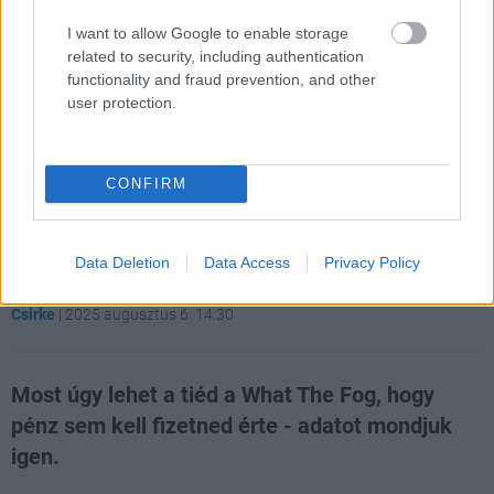
I want to allow Google to enable storage
related to security, including authentication
Hozzászólások
functionality and fraud prevention, and other
user protection.
Így tudod ingyen behúzni a
CONFIRM
Dead by Daylight fejlesztőinek
játékát a Steamen
Data Deletion
Data Access
Privacy Policy
Csirke
|
2025 augusztus 6. 14:30
Most úgy lehet a tiéd a What The Fog, hogy
pénz sem kell fizetned érte - adatot mondjuk
igen.