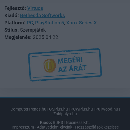
Fejlesztő:
Virtuos
Kiadó:
Bethesda Softworks
Platform:
PC
,
PlayStation 5
,
Xbox Series X
Stílus:
Szerepjáték
Megjelenés:
2025.04.22.
ComputerTrends.hu
|
GSPlus.hu
|
PCWPlus.hu
|
Puliwood.hu
|
Zoldpalya.hu
Kiadó:
BDPST Business Kft.
Impresszum
-
Adatvédelmi elveink
-
Hozzászólások kezelése