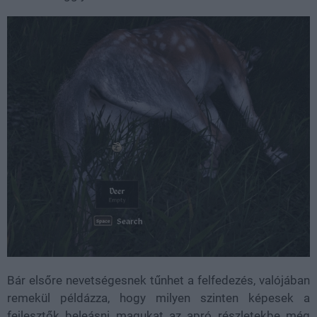
Bár elsőre nevetségesnek tűnhet a felfedezés, valójában
remekül példázza, hogy milyen szinten képesek a
fejlesztők beleásni magukat az apró részletekbe még