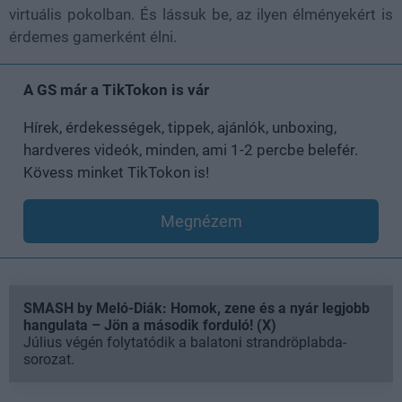
virtuális pokolban. És lássuk be, az ilyen élményekért is
érdemes gamerként élni.
A GS már a TikTokon is vár
Hírek, érdekességek, tippek, ajánlók, unboxing,
hardveres videók, minden, ami 1-2 percbe belefér.
Kövess minket TikTokon is!
Megnézem
SMASH by Meló-Diák: Homok, zene és a nyár legjobb
hangulata – Jön a második forduló! (X)
Július végén folytatódik a balatoni strandröplabda-
sorozat.