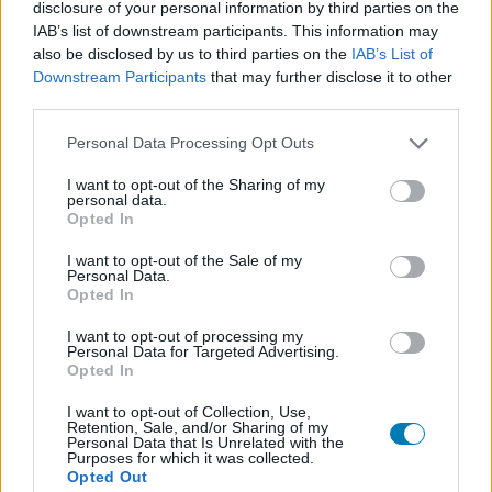
disclosure of your personal information by third parties on the
IAB’s list of downstream participants. This information may
also be disclosed by us to third parties on the
IAB’s List of
Végre nem a Skyrim sokadik kiadását próbálja
Downstream Participants
that may further disclose it to other
letuszkolni a torkunkon a Bethesda, a felújított
third parties.
Oblivion pedig szerethető remaster a fura
tulajdonságaival együtt.
Please note that this website/app uses one or more Google
Personal Data Processing Opt Outs
services and may gather and store information including but
not limited to your visit or usage behaviour. You may click to
I want to opt-out of the Sharing of my
personal data.
grant or deny consent to Google and its third-party tags to
Opted In
use your data for below specified purposes in below Google
consent section.
I want to opt-out of the Sale of my
Personal Data.
Opted In
I want to opt-out of processing my
Personal Data for Targeted Advertising.
Opted In
Ami tetszett
I want to opt-out of Collection, Use,
Retention, Sale, and/or Sharing of my
Personal Data that Is Unrelated with the
Purposes for which it was collected.
izgalmas világ, amit élvezet (újra) felfedezni
Opted Out