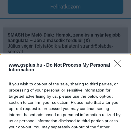
Feliratkozom
SMASH by Meló-Diák: Homok, zene és a nyár legjobb
hangulata – Jön a második forduló! (X)
Július végén folytatódik a balatoni strandröplabda-
sorozat.
www.gsplus.hu -
Do Not Process My Personal
Information
Címkék:
#the elder scrolls iv: oblivion remastered
#rpg
If you wish to opt-out of the sale, sharing to third parties, or
processing of your personal or sensitive information for
#bethesda
#napi büntetés
targeted advertising by us, please use the below opt-out
section to confirm your selection. Please note that after your
opt-out request is processed you may continue seeing
The Elder Scrolls IV: Oblivion
interest-based ads based on personal information utilized by
us or personal information disclosed to third parties prior to
Remastered
your opt-out. You may separately opt-out of the further