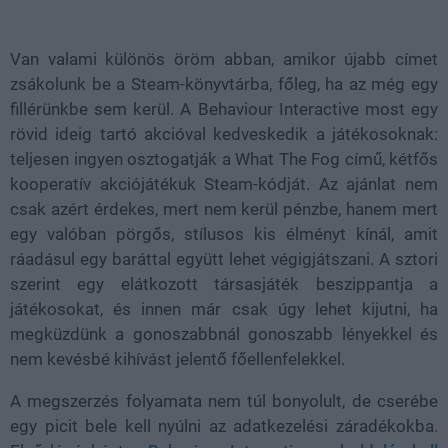
Loaded
:
Unmute
81.69%
Van valami különös öröm abban, amikor újabb címet
zsákolunk be a Steam-könyvtárba, főleg, ha az még egy
fillérünkbe sem kerül. A Behaviour Interactive most egy
rövid ideig tartó akcióval kedveskedik a játékosoknak:
teljesen ingyen osztogatják a What The Fog című, kétfős
kooperatív akciójátékuk Steam-kódját. Az ajánlat nem
csak azért érdekes, mert nem kerül pénzbe, hanem mert
egy valóban pörgős, stílusos kis élményt kínál, amit
ráadásul egy baráttal együtt lehet végigjátszani. A sztori
szerint egy elátkozott társasjáték beszippantja a
játékosokat, és innen már csak úgy lehet kijutni, ha
megküzdünk a gonoszabbnál gonoszabb lényekkel és
nem kevésbé kihívást jelentő főellenfelekkel.
A megszerzés folyamata nem túl bonyolult, de cserébe
egy picit bele kell nyúlni az adatkezelési záradékokba.