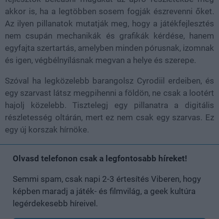
akkor is, ha a legtöbben sosem fogják észrevenni őket.
Az ilyen pillanatok mutatják meg, hogy a játékfejlesztés
nem csupán mechanikák és grafikák kérdése, hanem
egyfajta szertartás, amelyben minden pórusnak, izomnak
és igen, végbélnyílásnak megvan a helye és szerepe.
Szóval ha legközelebb barangolsz Cyrodiil erdeiben, és
egy szarvast látsz megpihenni a földön, ne csak a lootért
hajolj közelebb. Tisztelegj egy pillanatra a digitális
részletesség oltárán, mert ez nem csak egy szarvas. Ez
egy új korszak hírnöke.
Olvasd telefonon csak a legfontosabb híreket!
Semmi spam, csak napi 2-3 értesítés Viberen, hogy
képben maradj a játék- és filmvilág, a geek kultúra
legérdekesebb híreivel.