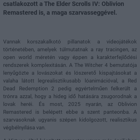
csatlakozott a The Elder Scrolls IV: Oblivion
Remastered is, a maga szarvasseggével.
Loaded
:
Unmute
100.00%
Vannak korszakalkotó pillanatok a videojátékok
történetében, amelyek túlmutatnak a ray tracingen, az
open world méretén vagy éppen a karakterfejlődési
rendszerek komplexitásán. A The Witcher 4 bemutatója
lenyűgözte a lovászokat és lószerető kispajtásokat a
valaha látott legrealisztikusabb lóanimációval, a Red
Dead Redemption 2 pedig egyértelműen felkerült a
trónra azzal, hogy a hideg idő hatására zsugorodnak a
lovak heréi. És most, 2025 nyarán, az Oblivion
Remastered is belépett ebbe a szent panteonba. A
szarvasoknak ugyanis szépen kidolgozott, realisztikus
végbélnyílása van.