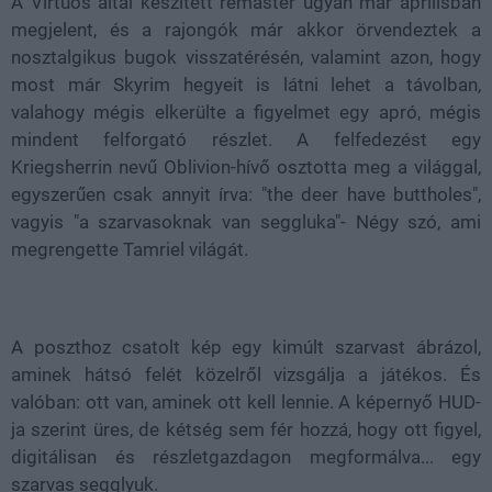
A Virtuos által készített remaster ugyan már áprilisban
megjelent, és a rajongók már akkor örvendeztek a
nosztalgikus bugok visszatérésén, valamint azon, hogy
most már Skyrim hegyeit is látni lehet a távolban,
valahogy mégis elkerülte a figyelmet egy apró, mégis
mindent felforgató részlet. A felfedezést egy
Kriegsherrin nevű Oblivion-hívő osztotta meg a világgal,
egyszerűen csak annyit írva: "the deer have buttholes",
vagyis "a szarvasoknak van seggluka"- Négy szó, ami
megrengette Tamriel világát.
A poszthoz csatolt kép egy kimúlt szarvast ábrázol,
aminek hátsó felét közelről vizsgálja a játékos. És
valóban: ott van, aminek ott kell lennie. A képernyő HUD-
ja szerint üres, de kétség sem fér hozzá, hogy ott figyel,
digitálisan és részletgazdagon megformálva... egy
szarvas segglyuk.