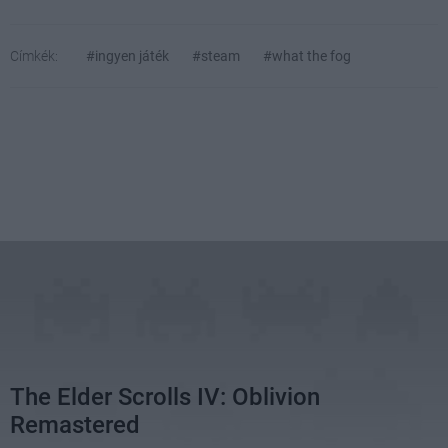
Címkék:
#ingyen játék
#steam
#what the fog
The Elder Scrolls IV: Oblivion
Remastered