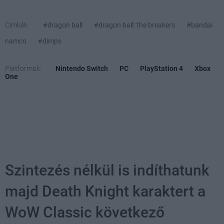
Címkék:
#dragon ball
#dragon ball: the breakers
#bandai
namco
#dimps
Platformok:
Nintendo Switch
PC
PlayStation 4
Xbox
One
Szintezés nélkül is indíthatunk
majd Death Knight karaktert a
WoW Classic következő