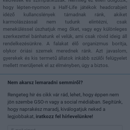
hogy lépten-nyomon a Half-Life játékok headcrabjeit
idéző kullancslények támadnak ránk, akiket
karmolászással nem tudunk elintézni, csak
meneküléssel úszhatjuk meg őket, vagy egy különleges
szerkezettel bánhatunk el velük, ami csak rövid ideig áll
rendelkezésünkre. A falakat élő organizmus borítja,
olykor óriási szemek merednek ránk. Azt javaslom,
gyerekek és kis termetű állatok inkább szülői felügyelet
mellett merüljenek el az élményben, úgy a biztos.
Nem akarsz lemaradni semmiről?
Rengeteg hír és cikk vár rád, lehet, hogy éppen nem
jön szembe GSO-n vagy a social médiában. Segítünk,
hogy naprakész maradj, kiválogatjuk neked a
legjobbakat,
iratkozz fel hírlevelünkre!