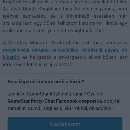
Knightot kreálhatunk, azonban ennek is vannak feltételei.
Az első Death Knight indítása teljesen ingyenes, nem
igényel szintezést, de a következő esetében már
szükség lesz egy 55-re felhúzott karakterre, illetve egy
realmban csak egy ilyen Death Knightunk lehet.
A World of Warcraft
Wrath of the Lich King kiegészítő
megjelenési dátuma valószínűleg véletlenül ugyan, de
kikerült
, és ha igazak a szivárgások, akkor bőven lesz
időnk kísérletezni az új kaszttal.
Beszélgetnél velünk erről a hírről?
Lennél a GameStar közösség tagja? Gyere a
GameStar Party/Chat Facebook csoport
ba, dobj fel
témákat, dumálj régi és új GS írókkal, olvasókkal!
Csatlakozom