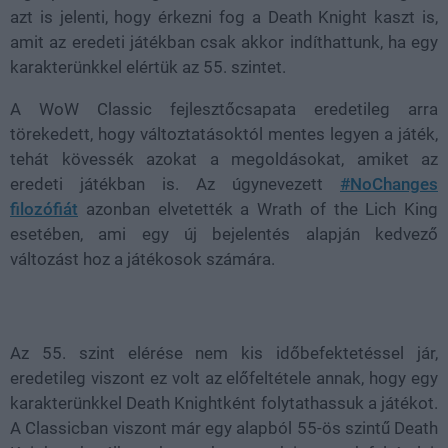
azt is jelenti, hogy érkezni fog a Death Knight kaszt is,
amit az eredeti játékban csak akkor indíthattunk, ha egy
karakterünkkel elértük az 55. szintet.
A WoW Classic fejlesztőcsapata eredetileg arra
törekedett, hogy változtatásoktól mentes legyen a játék,
tehát kövessék azokat a megoldásokat, amiket az
eredeti játékban is. Az úgynevezett
#NoChanges
filozófiát
azonban elvetették a Wrath of the Lich King
esetében, ami egy új bejelentés alapján kedvező
változást hoz a játékosok számára.
Az 55. szint elérése nem kis időbefektetéssel jár,
eredetileg viszont ez volt az előfeltétele annak, hogy egy
karakterünkkel Death Knightként folytathassuk a játékot.
A Classicban viszont már egy alapból 55-ös szintű Death