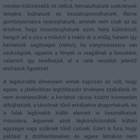
minden különösebb ok nélkül, felmászhatunk szekrények
tetejére, bújhatunk és összekuporodhatunk, illetve
gombnyomásra nyávoghatunk, aminek nem csak az az
értelme, hogy mosolyoghatunk azon, hány különböző
hangot ad a cica a miáutól a máón át a miűig, hanem így
kérhetünk segítséget (néhol), ha iránymutatásra van
szükségünk, ugyanis a fények is reagálnak a beszédre,
valamint így terelhetjük el a ránk veszélyt jelentő
entitások figyelmét.
A legdurvább élményem ennek kapcsán az volt, hogy
egyes, a játékokban legtöbbször érvényes szabályok itt
nem érvényesültek: a korlátok rácsai között könnyedén
átbújhatunk, a távolinak tűnő erkélyekre átugorhatunk, és
a falak legkisebb kiálló elemeit is használhatjuk
mászásra, legyenek azok légkondicionálók kültéri
egységei vagy szűknek tűnő csövek. Ezért is fura, hogy
például a drótkerítéseken és egyes létrákon nem