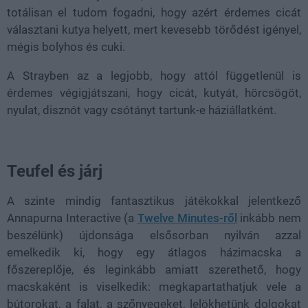
totálisan el tudom fogadni, hogy azért érdemes cicát
választani kutya helyett, mert kevesebb törődést igényel,
mégis bolyhos és cuki.
A Strayben az a legjobb, hogy attól függetlenül is
érdemes végigjátszani, hogy cicát, kutyát, hörcsögöt,
nyulat, disznót vagy csótányt tartunk-e háziállatként.
Teufel és járj
A szinte mindig fantasztikus játékokkal jelentkező
Annapurna Interactive (a
Twelve Minutes-ről
inkább nem
beszélünk) újdonsága elsősorban nyilván azzal
emelkedik ki, hogy egy átlagos házimacska a
főszereplője, és leginkább amiatt szerethető, hogy
macskaként is viselkedik: megkapartathatjuk vele a
bútorokat, a falat, a szőnyegeket, lelökhetünk dolgokat