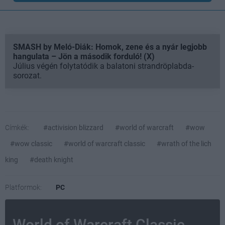
SMASH by Meló-Diák: Homok, zene és a nyár legjobb
hangulata – Jön a második forduló! (X)
Július végén folytatódik a balatoni strandröplabda-
sorozat.
Címkék:
#activision blizzard
#world of warcraft
#wow
#wow classic
#world of warcraft classic
#wrath of the lich
king
#death knight
Platformok:
PC
World of Warcraft Classic