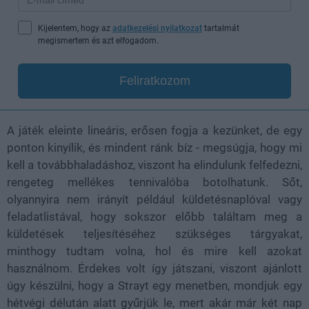
Kijelentem, hogy az
adatkezelési nyilatkozat
tartalmát
megismertem és azt elfogadom.
Feliratkozom
A játék eleinte lineáris, erősen fogja a kezünket, de egy
ponton kinyílik, és mindent ránk bíz - megsúgja, hogy mi
kell a továbbhaladáshoz, viszont ha elindulunk felfedezni,
rengeteg mellékes tennivalóba botolhatunk. Sőt,
olyannyira nem irányít például küldetésnaplóval vagy
feladatlistával, hogy sokszor előbb találtam meg a
küldetések teljesítéséhez szükséges tárgyakat,
minthogy tudtam volna, hol és mire kell azokat
használnom. Érdekes volt így játszani, viszont ajánlott
úgy készülni, hogy a Strayt egy menetben, mondjuk egy
hétvégi délután alatt gyűrjük le, mert akár már két nap