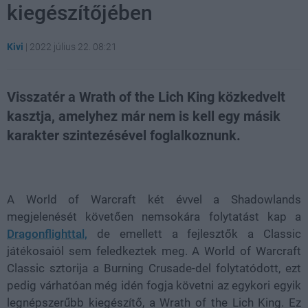
kiegészítőjében
Kivi
|
2022 július 22. 08:21
Visszatér a Wrath of the Lich King közkedvelt
kasztja, amelyhez már nem is kell egy másik
karakter szintezésével foglalkoznunk.
Loaded
:
Unmute
38.25%
A World of Warcraft két évvel a Shadowlands
megjelenését követően nemsokára folytatást kap a
Dragonflighttal,
de emellett a fejlesztők a Classic
játékosaiól sem feledkeztek meg. A World of Warcraft
Classic sztorija a Burning Crusade-del folytatódott, ezt
pedig várhatóan még idén fogja követni az egykori egyik
legnépszerűbb kiegészítő, a Wrath of the Lich King. Ez