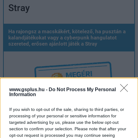
Stray
Ha rajongsz a macskákért, kötelező, ha pusztán a
kalandjátékokat vagy a cyberpunk hangulatot
szereted, erősen ajánlott játék a Stray
www.gsplus.hu -
Do Not Process My Personal
Information
If you wish to opt-out of the sale, sharing to third parties, or
Ami tetszett
processing of your personal or sensitive information for
targeted advertising by us, please use the below opt-out
section to confirm your selection. Please note that after your
opt-out request is processed you may continue seeing
iszonyú aranyos főszereplő