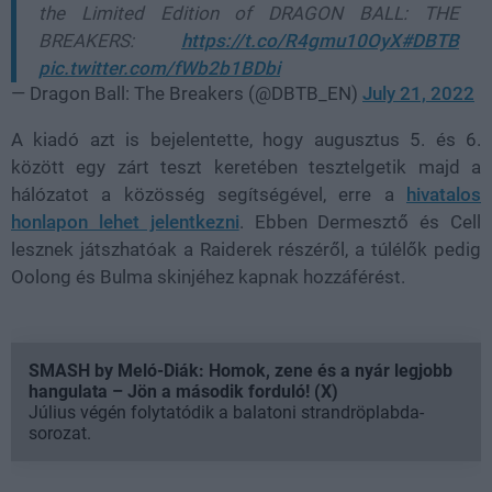
the Limited Edition of DRAGON BALL: THE
BREAKERS:
https://t.co/R4gmu10OyX
#DBTB
pic.twitter.com/fWb2b1BDbi
— Dragon Ball: The Breakers (@DBTB_EN)
July 21, 2022
A kiadó azt is bejelentette, hogy augusztus 5. és 6.
között egy zárt teszt keretében tesztelgetik majd a
hálózatot a közösség segítségével, erre a
hivatalos
honlapon lehet jelentkezni
. Ebben Dermesztő és Cell
lesznek játszhatóak a Raiderek részéről, a túlélők pedig
Oolong és Bulma skinjéhez kapnak hozzáférést.
SMASH by Meló-Diák: Homok, zene és a nyár legjobb
hangulata – Jön a második forduló! (X)
Július végén folytatódik a balatoni strandröplabda-
sorozat.