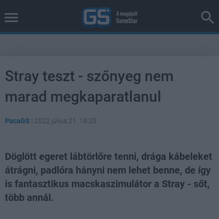
Stray teszt - szőnyeg nem
marad megkaparatlanul
PacaGS
|
2022 július 21. 19:20
Döglött egeret lábtörlőre tenni, drága kábeleket
átrágni, padlóra hányni nem lehet benne, de így
is fantasztikus macskaszimulátor a Stray - sőt,
több annál.
Loaded
:
Unmute