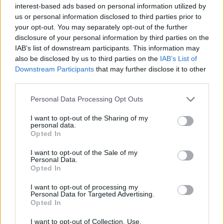
interest-based ads based on personal information utilized by
us or personal information disclosed to third parties prior to
hangulatos cyberpunk környezet
your opt-out. You may separately opt-out of the further
disclosure of your personal information by third parties on the
korlátlan nyávogás
IAB’s list of downstream participants. This information may
also be disclosed by us to third parties on the
IAB’s List of
Downstream Participants
that may further disclose it to other
Ami nem tetszett
third parties.
Please note that this website/app uses one or more Google
Personal Data Processing Opt Outs
services and may gather and store information including but
az irányítás nem mindig könnyed
not limited to your visit or usage behaviour. You may click to
I want to opt-out of the Sharing of my
personal data.
grant or deny consent to Google and its third-party tags to
az animációkkal akadnak gondok
Opted In
use your data for below specified purposes in below Google
consent section.
I want to opt-out of the Sale of my
Personal Data.
Opted In
I want to opt-out of processing my
Personal Data for Targeted Advertising.
Opted In
I want to opt-out of Collection, Use,