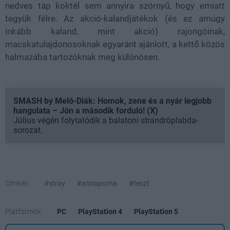
nedves táp koktél sem annyira szörnyű, hogy emiatt
tegyük félre. Az akció-kalandjátékok (és ez amúgy
inkább kaland, mint akció) rajongóinak,
macskatulajdonosoknak egyaránt ajánlott, a kettő közös
halmazába tartozóknak meg különösen.
SMASH by Meló-Diák: Homok, zene és a nyár legjobb
hangulata – Jön a második forduló! (X)
Július végén folytatódik a balatoni strandröplabda-
sorozat.
Címkék:
#stray
#annapurna
#teszt
Platformok:
PC
PlayStation 4
PlayStation 5