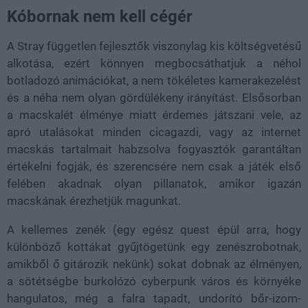
Kóbornak nem kell cégér
A Stray független fejlesztők viszonylag kis költségvetésű
alkotása, ezért könnyen megbocsáthatjuk a néhol
botladozó animációkat, a nem tökéletes kamerakezelést
és a néha nem olyan gördülékeny irányítást. Elsősorban
a macskalét élménye miatt érdemes játszani vele, az
apró utalásokat minden cicagazdi, vagy az internet
macskás tartalmait habzsolva fogyasztók garantáltan
értékelni fogják, és szerencsére nem csak a játék első
felében akadnak olyan pillanatok, amikor igazán
macskának érezhetjük magunkat.
A kellemes zenék (egy egész quest épül arra, hogy
különböző kottákat gyűjtögetünk egy zenészrobotnak,
amikből ő gitározik nekünk) sokat dobnak az élményen,
a sötétségbe burkolózó cyberpunk város és környéke
hangulatos, még a falra tapadt, undorító bőr-izom-