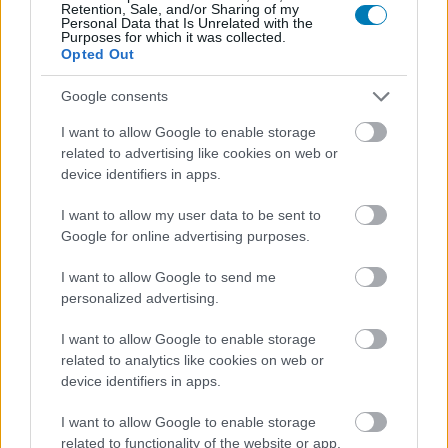
Retention, Sale, and/or Sharing of my
Personal Data that Is Unrelated with the
Purposes for which it was collected.
Hozzászólások
Opted Out
Google consents
I want to allow Google to enable storage
Megvan, hogy mikor jön a
related to advertising like cookies on web or
device identifiers in apps.
túlélős Dragon Ball játék
I want to allow my user data to be sent to
Google for online advertising purposes.
Szada
|
2022 július 21. 21:45
I want to allow Google to send me
personalized advertising.
A Dragon Ball: The Breakers egy aszimmetrikus
multiplayer játék, és hamarosan el is rajtolhat.
I want to allow Google to enable storage
related to analytics like cookies on web or
Loaded
:
Unmute
device identifiers in apps.
21.65%
I want to allow Google to enable storage
A Bandai Namco és a Dimps még tavaly jelentette be,
related to functionality of the website or app.