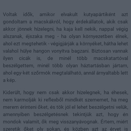
21.85%
Voltak idők, amikor elvakult kutyapártiként azt
gondoltam a macskákról, hogy érdekállatok, akik csak
akkor jönnek hízelegni, ha kaja kell nekik, nappal végig
alszanak, éjszaka meg - ha olyan környezetben élnek,
ahol ezt megtehetik - végigjárják a környéket, hátha lehet
valahol hülye hangon vonyítva bagzani. Biztosan vannak
ilyen cicák is, de minél több macskatartóval
beszélgettem, minél több olyan háztartásban jártam,
ahol egy-két szőrmók megtalálható, annál árnyaltabb lett
a kép.
Kiderült, hogy nem csak akkor hízelegnek, ha éhesek,
nem karmolják ki reflexből mindkét szememet, ha meg
merem érinteni őket, és tök jól el lehet beszélgetni velük,
amennyiben beszélgetésnek tekintjük azt, hogy én
mondok valamit, ők meg visszanyávognak. Értem, miért
szeretik őket oly sokan, és közben azt az érvet is