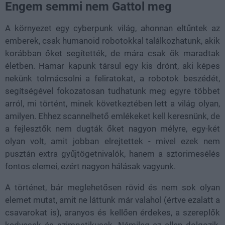
Engem semmi nem Gattol meg
A környezet egy cyberpunk világ, ahonnan eltűntek az
emberek, csak humanoid robotokkal találkozhatunk, akik
korábban őket segítették, de mára csak ők maradtak
életben. Hamar kapunk társul egy kis drónt, aki képes
nekünk tolmácsolni a feliratokat, a robotok beszédét,
segítségével fokozatosan tudhatunk meg egyre többet
arról, mi történt, minek következtében lett a világ olyan,
amilyen. Ehhez scannelhető emlékeket kell keresnünk, de
a fejlesztők nem dugták őket nagyon mélyre, egy-két
olyan volt, amit jobban elrejtettek - mivel ezek nem
pusztán extra gyűjtögetnivalók, hanem a sztorimesélés
fontos elemei, ezért nagyon hálásak vagyunk.
A történet, bár meglehetősen rövid és nem sok olyan
elemet mutat, amit ne láttunk már valahol (értve ezalatt a
csavarokat is), aranyos és kellően érdekes, a szereplők
kedvesek és szimpatikusak. Némileg ez ellen dolgozik,