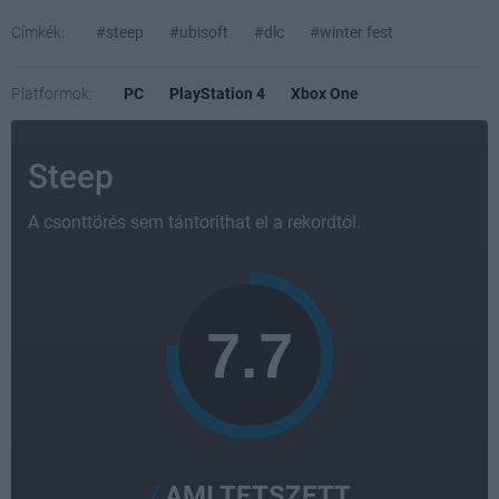
Címkék:
#steep
#ubisoft
#dlc
#winter fest
Platformok:
PC
PlayStation 4
Xbox One
Steep
A csonttörés sem tántoríthat el a rekordtól.
AMI TETSZETT