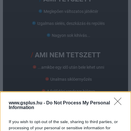
Meglepően változatos játéktér
Izgalmas síelés, deszkázás és repülés
Nagyon sok kihívás...
AMI NEM TETSZETT
...amikbe egy idő után bele lehet unni
Unalmas siklóernyőzés
A fejlődési rendszer hiánya
www.gsplus.hu -
Do Not Process My Personal
Information
If you wish to opt-out of the sale, sharing to third parties, or
processing of your personal or sensitive information for