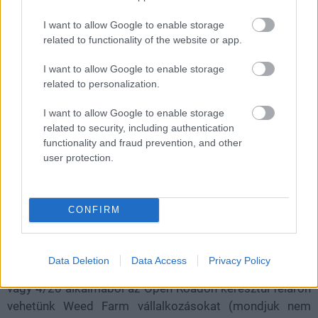
érkező módjának alábbi trailerében láthatjátok, emiatt a
I want to allow Google to enable storage
Tiny Racers megörökölte az első rész borítójának
related to functionality of the website or app.
betűtípusát is.
I want to allow Google to enable storage
related to personalization.
I want to allow Google to enable storage
related to security, including authentication
functionality and fraud prevention, and other
user protection.
CONFIRM
Data Deletion
Data Access
Privacy Policy
A Rockstar egyébként elárulta azt is, hogy április 20.,
vagy 4/20 alkalmából az Open Roadon keresztül féláron
vehetünk Weed Farm vállalkozásokat (mondjuk nem