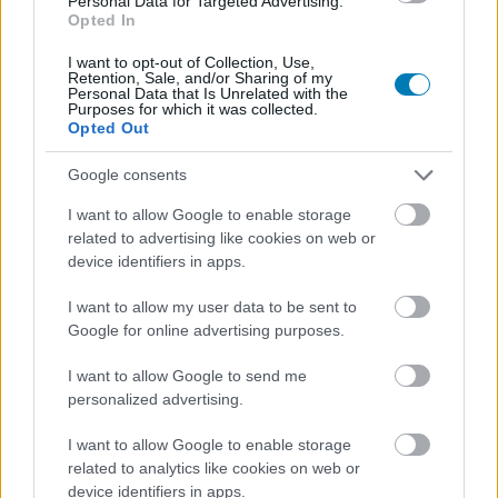
Personal Data for Targeted Advertising.
Opted In
részének hangulatát idézi fel.
I want to opt-out of Collection, Use,
Loaded
:
Unmute
Retention, Sale, and/or Sharing of my
100.00%
Personal Data that Is Unrelated with the
Purposes for which it was collected.
Opted Out
A Grand Theft Auto V többjátékos módja kapcsán még
mindig keringenek
rémtörténetek
, de a Rockstar készít
Google consents
új tartalmakat is a csalók elleni küzdelem közben. Ezúttal
I want to allow Google to enable storage
ismét a versenymódon csavartak egyet a készítők,
related to advertising like cookies on web or
amivel a széria gyökerei előtt is tisztelegnek.
device identifiers in apps.
A Tiny Racers a régmúlt árkád versenyjátékait idézi azzal,
I want to allow my user data to be sent to
hogy különböző felvehető fegyverekkel és
Google for online advertising purposes.
képességekkel próbálhatjuk meg kiütni ellenfeleinket.
A retró hangulatot továbbá úgy is megtámogatta a
I want to allow Google to send me
personalized advertising.
Rockstar, hogy felülnézetből látjuk magunkat és a
versenypályát is, ami nem csak néhány korai
I want to allow Google to enable storage
versenyjátékra, hanem a
Grand Theft Auto
első két
related to analytics like cookies on web or
részére is jellemző volt. Ahogy a GTA Online április 25-én
device identifiers in apps.