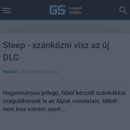
Steep - szánkózni visz az új
DLC
PacaGS
|
2017 április 20. 18:42
Hagyományos jellegű, fából készült szánkókkal
száguldhatunk le az Alpok vonulatain. Miből
nem lesz extrém sport...
Loaded
:
Unmute
81.69%