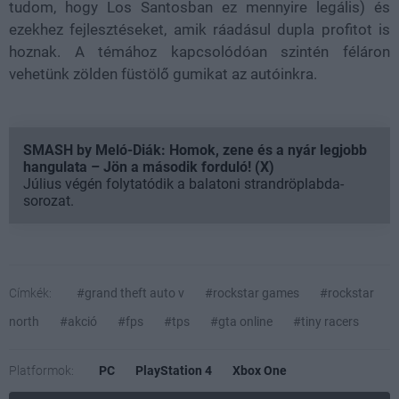
tudom, hogy Los Santosban ez mennyire legális) és
ezekhez fejlesztéseket, amik ráadásul dupla profitot is
hoznak. A témához kapcsolódóan szintén féláron
vehetünk zölden füstölő gumikat az autóinkra.
SMASH by Meló-Diák: Homok, zene és a nyár legjobb
hangulata – Jön a második forduló! (X)
Július végén folytatódik a balatoni strandröplabda-
sorozat.
Címkék:
#grand theft auto v
#rockstar games
#rockstar
north
#akció
#fps
#tps
#gta online
#tiny racers
Platformok:
PC
PlayStation 4
Xbox One