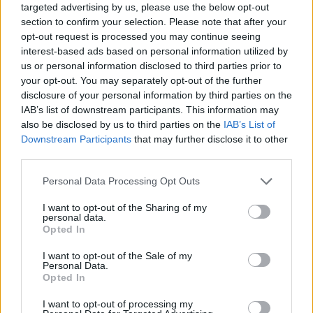
targeted advertising by us, please use the below opt-out
section to confirm your selection. Please note that after your
opt-out request is processed you may continue seeing
interest-based ads based on personal information utilized by
us or personal information disclosed to third parties prior to
your opt-out. You may separately opt-out of the further
Hozzászólások
disclosure of your personal information by third parties on the
IAB’s list of downstream participants. This information may
also be disclosed by us to third parties on the
IAB’s List of
Downstream Participants
that may further disclose it to other
Grand Theft Auto V - visszatér a
third parties.
felsőnézetes kamera az új
Please note that this website/app uses one or more Google
Personal Data Processing Opt Outs
services and may gather and store information including but
módban
not limited to your visit or usage behaviour. You may click to
I want to opt-out of the Sharing of my
personal data.
grant or deny consent to Google and its third-party tags to
Opted In
use your data for below specified purposes in below Google
TÁ
|
2017 április 20. 18:13
consent section.
I want to opt-out of the Sale of my
Personal Data.
Opted In
Hamarosan újabb versenyzős móddal bővül a
I want to opt-out of processing my
GTA Online, ami részben a széria első két