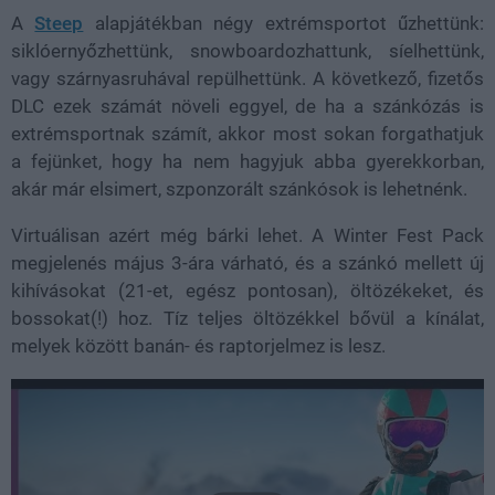
A
Steep
alapjátékban négy extrémsportot űzhettünk:
siklóernyőzhettünk, snowboardozhattunk, síelhettünk,
vagy szárnyasruhával repülhettünk. A következő, fizetős
DLC ezek számát növeli eggyel, de ha a szánkózás is
extrémsportnak számít, akkor most sokan forgathatjuk
a fejünket, hogy ha nem hagyjuk abba gyerekkorban,
akár már elsimert, szponzorált szánkósok is lehetnénk.
Virtuálisan azért még bárki lehet. A Winter Fest Pack
megjelenés május 3-ára várható, és a szánkó mellett új
kihívásokat (21-et, egész pontosan), öltözékeket, és
bossokat(!) hoz. Tíz teljes öltözékkel bővül a kínálat,
melyek között banán- és raptorjelmez is lesz.