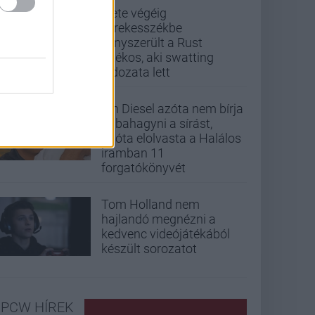
Élete végéig
kerekesszékbe
kényszerült a Rust
játékos, aki swatting
áldozata lett
Vin Diesel azóta nem bírja
abbahagyni a sírást,
mióta elolvasta a Halálos
iramban 11
forgatókönyvét
Tom Holland nem
hajlandó megnézni a
kedvenc videójátékából
készült sorozatot
PCW HÍREK