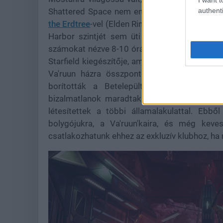
Shattered Space nem említhető egy lapon a k
authenti
the Erdtree
-vel (Elden Ring) és a
Phantom Libe
Harbor szintjét sem üti meg, hiába is hason
számokat nézve 8-10 órás főszálat, és még egy
Starfield kiegészítője, amely az alapjátékban 
Va'ruun házra összpontosít. Jinan Va'ruun 
borították a Betelepült Rendszereket, d
bizalmatlanok maradtak, hogy beszüntették 
létesítettek a többi államalakulattal. Ebb
bolygójukra, a Va'ruun'kaira, és még kev
csatlakozhatunk ehhez az exkluzív klubhoz, ha