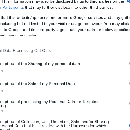
. This information may also be disclosed by us to third parties on the
IA
 jobban megírt RPG-k születtek. Nem véletlenül maradt
Participants
that may further disclose it to other third parties.
d Hunttal szemben, ahogy annak is oka van, hogy tavaly
 that this website/app uses one or more Google services and may gath
tarfielden.
including but not limited to your visit or usage behaviour. You may click 
 to Google and its third-party tags to use your data for below specifi
ogle consent section.
l Data Processing Opt Outs
o opt-out of the Sharing of my personal data.
In
o opt-out of the Sale of my Personal Data.
In
A
to opt-out of processing my Personal Data for Targeted
ing.
In
o opt-out of Collection, Use, Retention, Sale, and/or Sharing
ersonal Data that Is Unrelated with the Purposes for which it
lected.