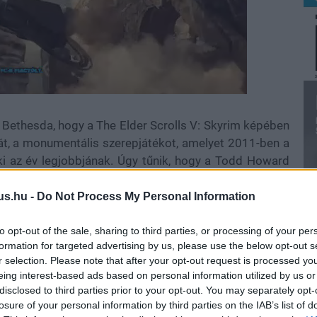
a Bethesda, hogy a The Elder Scrolls V: Skyrim képében
t, a monumentális szerepjátékot, amelyet 2011-ben a
ki az év legjobbjának. Úgy tűnik, hogy a Todd Howard
magáról, hogy ők a műfaj koronázatlan királyai, és
vábbhaladniuk a megkezdett úton. Ez azt jelentette,
us.hu -
Do Not Process My Personal Information
ak toldozott-foldozott játékmotorjukhoz, valamint a
 összetevői sosem változnak. Tulajdonképpen mindegy,
to opt-out of the sale, sharing to third parties, or processing of your per
formation for targeted advertising by us, please use the below opt-out s
gy sci-fi, a stúdió szerepjátékaitól ma is arra lehet
r selection. Please note that after your opt-out request is processed y
eing interest-based ads based on personal information utilized by us or
disclosed to third parties prior to your opt-out. You may separately opt-
nyei, elvégre nem mindenki híve az újító szándékú
losure of your personal information by third parties on the IAB’s list of
dizájnfilozófia eredményeként a világ szépen elment a