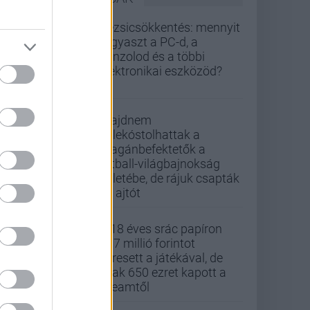
Rezsicsökkentés: mennyit
fogyaszt a PC-d, a
konzolod és a többi
elektronikai eszközöd?
Majdnem
belekóstolhattak a
magánbefektetők a
futball-világbajnokság
üzletébe, de rájuk csapták
az ajtót
A 18 éves srác papíron
437 millió forintot
keresett a játékával, de
csak 650 ezret kapott a
Steamtől