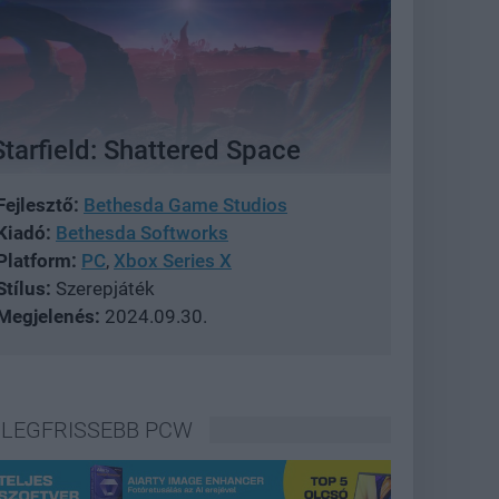
Starfield: Shattered Space
Fejlesztő:
Bethesda Game Studios
Kiadó:
Bethesda Softworks
Platform:
PC
,
Xbox Series X
Stílus:
Szerepjáték
Megjelenés:
2024.09.30.
LEGFRISSEBB PCW