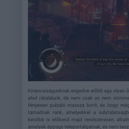
Kíváncsiságunknak engedve előbb egy olyan űr
ahol rátalálunk, de nem csak ez nem stimmel
fényesen pulzáló massza borít, és hogy még
támadnak ránk, amelyekkel a súlytalanságb
később is előkerül majd rendszeresen, alkal
amelyek éppúgy teleportálgatnak, és nem tes