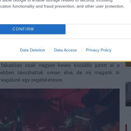
özelmúlt remekbe szabott expanzióival, a
cation functionality and fraud prevention, and other user protection.
Shadow of
rty
vel (Cyberpunk 2077), de a Fallout 4-hez készült Far
lítgatja hozzá előszeretettel a Bethesda. Pusztán a
szer ennyi játékidőt lefedő melléküldetéseket kínál a
CONFIRM
méltatlanul elhanyagolt frakcióra, a Nagy Kígyót imádó
tanításának követői generációkkal korábban lángba
e azután is zárkózottak, az idegenekkel szemben
Data Deletion
Data Access
Privacy Policy
keresztesháborújukat, majd diplomáciai kapcsolatot
ől fakadóan csak nagyon kevés kívülálló jutott el a
esebben távozhattak onnan élve, de mi magunk is
 reagálunk egy segélykérésre.