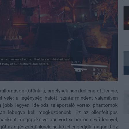
állomáson kötünk ki, amelynek nem kellene ott lennie,
 vele: a legénység halott, szinte mindent valamilyen
 jobb legyen, ide-oda teleportáló vortex phantomok
an lebegve kell megküzdenünk. Ez az ellenféltípus
manként megspékelve pár vortex horror nevű lénnyel,
z jót az egészségünknek, ha közel engedjük magunkhoz