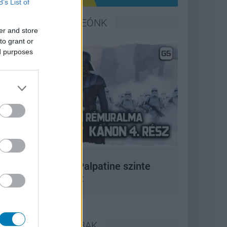
B’s List of
LEGFRISSEBB VIDEÓNK
er and store
to grant or
ed purposes
 korszak, amikor Palpatine szinte
bármit megtehetett
LEGOLVASOTTABBAK