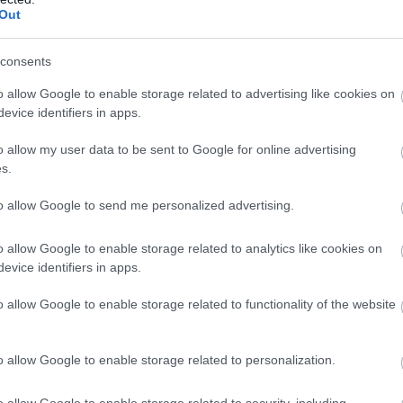
Out
consents
o allow Google to enable storage related to advertising like cookies on
andozást a Betelepült Rendszerek több mint ezer
evice identifiers in apps.
zrevenni a stúdió első sci-fi RPG-jének hibáit és
tékosok is igyekeztek felhívni a fejlesztők figyelmét a
o allow my user data to be sent to Google for online advertising
letet adva Todd Howardéknak, hogy jobbá tehessék
s.
is az elmúlt hónapokban több hasznos frissítés a
to allow Google to send me personalized advertising.
 és a hivatalos modtámogatáson át az első szárazföldi
ahhoz, hogy drámaian átformálják a játékról alkotott
o allow Google to enable storage related to analytics like cookies on
etkeztében a közösség még nagyobb elvárásokat
evice identifiers in apps.
o allow Google to enable storage related to functionality of the website
o allow Google to enable storage related to personalization.
ok túlzóak voltak, a körülbelül egy év alatt elkészült
o allow Google to enable storage related to security, including