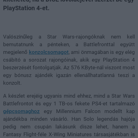
PlayStation 4-et.
Loaded
:
Unmute
100.00%
Valószínűleg a Star Wars-rajongóknak nem kell
bemutatnunk a pénteken, a Battlefronttal együtt
megjelenő
konzolcsomagot
, ami önmagában is egy elég
csábító a sorozat rajongóinak, akik egy PlayStation 4
beszerzését fontolgatják. Az 576 KByte-nál viszont most
egy bónusz ajándék igazán ellenállhatatlanná teszi a
konzolt.
A készlet erejéig ugyanis mind ehhez, mind a Star Wars
Battlefrontot és egy 1 TB-os fekete PS4-et tartalmazó
gépcsomaghoz
egy Millennium Falcon modellt kap
ajándékba minden vásárló. Han Solo legendás hajója
pedig nem csupán lakásunk dísze lehet, hanem a
Fantasy Flight-féle X-Wing Miniatures társasjátékban is