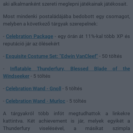
aki alkalmanként szereti meglepni játékainak játékosait.
Most mindenki postaládájába bedobott egy csomagot,
melyben a következő tárgyak szerepelnek:
-
Celebration Package
- egy órán át 11%-kal több XP és
reputáció jár az ölésekért
-
Exquisite Costume Set: "Edwin VanCleef"
- 50 töltés
-
Inflatable Thunderfury, Blessed Blade of the
Windseeker
- 5 töltés
-
Celebration Wand - Gnoll
- 5 töltés
-
Celebration Wand - Murloc
- 5 töltés
A tárgyakról több infót megtudhattok a linkekre
kattintva. Két achievement is jár, melyek egyikét a
Thunderfury viselésével, a másikat szimpla