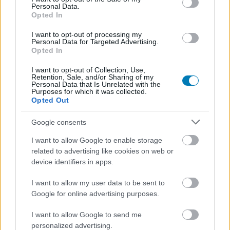
Personal Data.
kiválasztott - Befejező rész
Opted In
Kritika:
007 Spectre - A fantom visszatér, Fekete mise,
I want to opt-out of processing my
Az Éhezők Viadala: A kiválasztott - Befejező rész, A Kis
Personal Data for Targeted Advertising.
Herceg, A keresés, Újra együtt, A tengernél, Fák jú
Opted In
tanárúr! 2., Az utolsó boszorkányvadász, Sicario - A
I want to opt-out of Collection, Use,
bérgyilkos, Macbeth
Retention, Sale, and/or Sharing of my
Personal Data that Is Unrelated with the
Extra:
007, avagy a baltaarcú "James Blondie", James
Purposes for which it was collected.
Opted Out
Bond 25
Sorozat:
Az ember a fellegvárban
Google consents
Filmklasszikus:
Dr. No
I want to allow Google to enable storage
A FilmMagazin novemberi számát egy héttel
korábban
related to advertising like cookies on web or
olvashatod, mint bárhol máshol
, ha megvásárolod a
device identifiers in apps.
Tomb Raider teljes játékkal
érkező 2015/11-es
I want to allow my user data to be sent to
GameStar magazint és a GameStar Plus aktuális havi
Google for online advertising purposes.
kódját aktiválod a
megfelelő oldalon
. Jó szórakozást
kívánunk hozzá!
I want to allow Google to send me
personalized advertising.