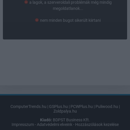
a lagok, a szerveroldali problémák még mindig
megoldatlanok...
nem minden bugot sikerült kiirtani
ComputerTrends.hu
|
GSPlus.hu
|
PCWPlus.hu
|
Puliwood.hu
|
Zoldpalya.hu
Kiadó:
BDPST Business Kft.
Impresszum
-
Adatvédelmi elveink
-
Hozzászólások kezelése