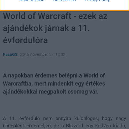
World of Warcraft - ezek az
ajándékok járnak a 11.
évfordulóra
PacaGS
|
2015 november 17. 12:02
A napokban érdemes belépni a World of
Warcraftba, mert mindenkit egy értékes
ajándékokkal megpakolt csomag vár.
Loaded
:
Unmute
80.09%
A 11. évforduló nem annyira különleges, hogy nagy
ünneplést érdemeljen, de a Blizzard egy kedves kiadó,