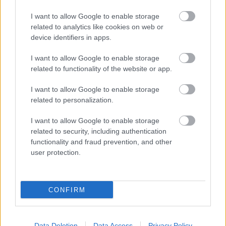
I want to allow Google to enable storage
Nagyszabású finálé: A Smash by Meló-Diák
related to analytics like cookies on web or
strandröplabda sorozat utolsó fordulója
device identifiers in apps.
Balatonalmádiban! (X)
Balatonalmádiban zárul a Smash by Meló-Diák nyári
I want to allow Google to enable storage
sorozata.
related to functionality of the website or app.
I want to allow Google to enable storage
related to personalization.
Címkék:
#gamestar plus
#filmmagazin
#gsplus
I want to allow Google to enable storage
related to security, including authentication
#filmek
#az éhezők viadala: a kiválasztott
#spectre
functionality and fraud prevention, and other
#james bond
user protection.
CONFIRM
Data Deletion
Data Access
Privacy Policy