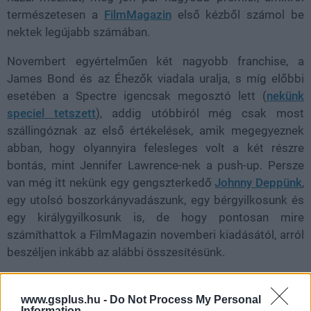
természetesen a
FilmMagazin
első kézből számol be
nektek legújabb számában.
Novembert egyértelműen két nagyobb franchise, a
James Bond és az Éhezők viadala uralja, s míg előbbi
esetében a Spectre igencsak megosztó lett (
nekünk
speciel tetszett
), addig utóbbiról még csak most
szállingóznak az első értékelések, amik megegyeznek
abban, hogy olyannyira felesleges volt a két részre
bontás, mint Jennifer Lawrence-nek a push-up. Persze
van még itt nekünk egy gengszterkedő
Johnny Deppünk
,
egy utolsó boszorkányvadászunk, egy bérgyilkosunk és
egy királygyilkosunk is, de hogy pontosan mire
számíthattok a FilmMagazin novemberi kiadásától, arról
beszéljen inkább az alábbi összesítésünk.
www.gsplus.hu -
Do Not Process My Personal
Information