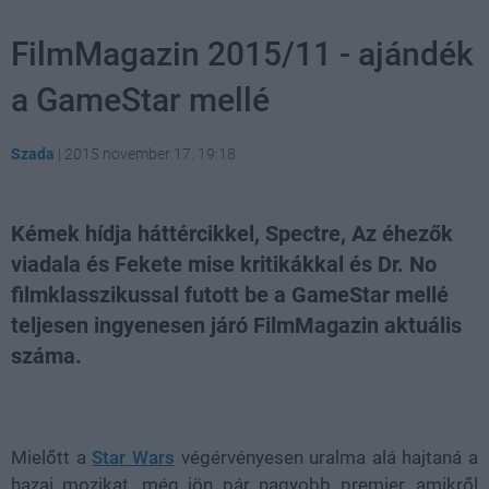
FilmMagazin 2015/11 - ajándék
a GameStar mellé
Szada
|
2015 november 17. 19:18
Kémek hídja háttércikkel, Spectre, Az éhezők
viadala és Fekete mise kritikákkal és Dr. No
filmklasszikussal futott be a GameStar mellé
teljesen ingyenesen járó FilmMagazin aktuális
száma.
Loaded
:
Unmute
80.09%
Mielőtt a
Star Wars
végérvényesen uralma alá hajtaná a
hazai mozikat, még jön pár nagyobb premier, amikről