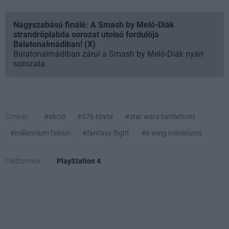
Nagyszabású finálé: A Smash by Meló-Diák
strandröplabda sorozat utolsó fordulója
Balatonalmádiban! (X)
Balatonalmádiban zárul a Smash by Meló-Diák nyári
sorozata.
Címkék:
#akció
#576 kbyte
#star wars battlefront
#millennium falcon
#fantasy flight
#x-wing miniatures
Platformok:
PlayStation 4