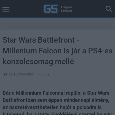
Star Wars Battlefront -
Millenium Falcon is jár a PS4-es
konzolcsomag mellé
(x)
|
2015 november 17. 16:39
Bár a Millennium Falconnal repülni a Star Wars
Battlefrontban sem éppen mindennapi élmény,
az összetéveszthetetlen hajót a polcodra is
kiteheted, ha a DICE lövöldéjével szerzel be egy