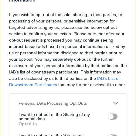
If you wish to opt-out of the sale, sharing to third parties, or
processing of your personal or sensitive information for
targeted advertising by us, please use the below opt-out
section to confirm your selection. Please note that after your
opt-out request is processed you may continue seeing
interest-based ads based on personal information utilized by
us or personal information disclosed to third parties prior to
your opt-out. You may separately opt-out of the further
disclosure of your personal information by third parties on the
IAB’s list of downstream participants. This information may
also be disclosed by us to third parties on the
IAB’s List of
Downstream Participants
that may further disclose it to other
third parties.
Please note that this website/app uses one or more Google
Personal Data Processing Opt Outs
services and may gather and store information including but
not limited to your visit or usage behaviour. You may click to
I want to opt-out of the Sharing of my
personal data.
grant or deny consent to Google and its third-party tags to
TARTALOM
Opted In
use your data for below specified purposes in below Google
consent section.
Háttér:
Kémek hídja, A szüfrazsett, Az Éhezők Viadala: A
I want to opt-out of the Sale of my