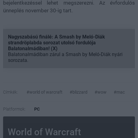
bejelentkezéssel lehet megszerezni. Az évfordulós
ünneplés november 30-ig tart.
Nagyszabású finálé: A Smash by Meló-Diák
strandröplabda sorozat utolsó fordulója
Balatonalmádiban! (X)
Balatonalmádiban zárul a Smash by Meló-Diák nyári
sorozata.
Címkék:
#world of warcraft
#blizzard
#wow
#mac
Platformok:
PC
World of Warcraft