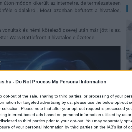
n úton-módon kikerült az internetre, de természetesen
önféle oldalakról. Most azonban befutott a hivatalos,
vonultak és némi kötelező csevej után már jött is az,
tar Wars Battlefront II hivatalos előzetese.
us.hu -
Do Not Process My Personal Information
A
to opt-out of the sale, sharing to third parties, or processing of your per
formation for targeted advertising by us, please use the below opt-out s
r selection. Please note that after your opt-out request is processed y
eing interest-based ads based on personal information utilized by us or
disclosed to third parties prior to your opt-out. You may separately opt-
losure of your personal information by third parties on the IAB’s list of