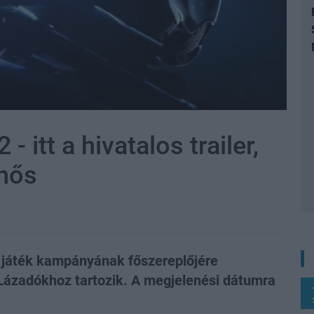
- itt a hivatalos trailer,
őhős
 a játék kampányának főszereplőjére
Lázadókhoz tartozik. A megjelenési dátumra