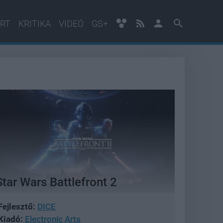
RT
KRITIKA
VIDEÓ
GS+
Star Wars Battlefront 2
Fejlesztő:
DICE
Kiadó:
Electronic Arts