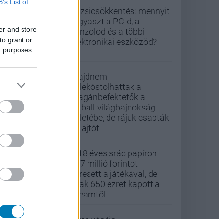
B’s List of
Rezsicsökkentés: mennyit
fogyaszt a PC-d, a
er and store
konzolod és a többi
to grant or
elektronikai eszközöd?
ed purposes
Majdnem
belekóstolhattak a
magánbefektetők a
futball-világbajnokság
üzletébe, de rájuk csapták
az ajtót
A 18 éves srác papíron
437 millió forintot
keresett a játékával, de
csak 650 ezret kapott a
Steamtől