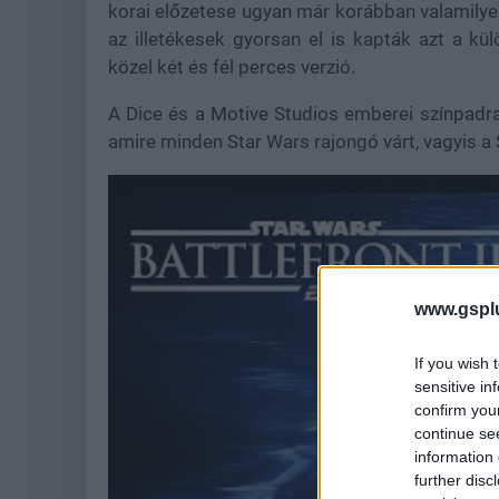
korai előzetese ugyan már korábban valamilye
az illetékesek gyorsan el is kapták azt a kül
közel két és fél perces verzió.
A Dice és a Motive Studios emberei színpadra 
amire minden Star Wars rajongó várt, vagyis a S
www.gspl
If you wish 
sensitive in
confirm you
continue se
information 
further disc