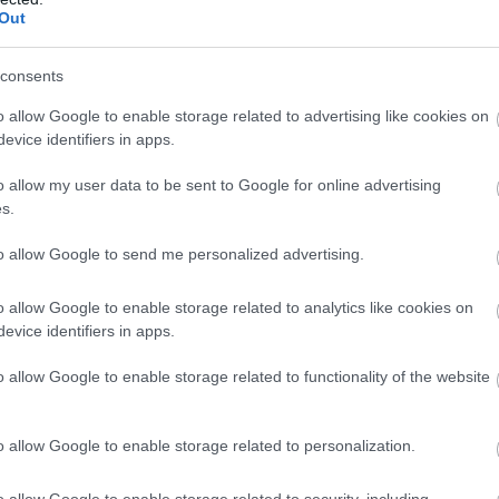
rs Battlefront II PS4-re, Xbox One-ra, és PC-re érkezik
Out
consents
o allow Google to enable storage related to advertising like cookies on
evice identifiers in apps.
b hangulata – Jön a második forduló! (X)
sorozat.
o allow my user data to be sent to Google for online advertising
s.
to allow Google to send me personalized advertising.
electronic arts
#dice
#fps
o allow Google to enable storage related to analytics like cookies on
evice identifiers in apps.
o allow Google to enable storage related to functionality of the website
 2
o allow Google to enable storage related to personalization.
tlefield és a Call of Duty között.
o allow Google to enable storage related to security, including