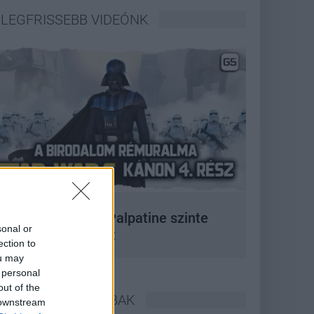
LEGFRISSEBB VIDEÓNK
 korszak, amikor Palpatine szinte
sonal or
bármit megtehetett
ection to
ou may
 personal
out of the
LEGOLVASOTTABBAK
 downstream