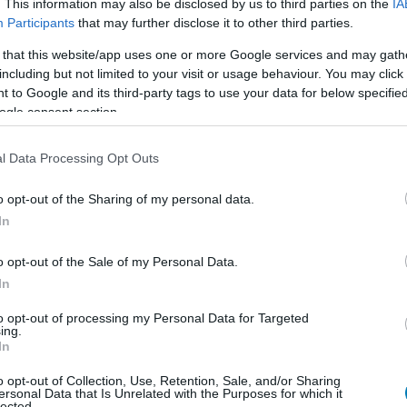
. This information may also be disclosed by us to third parties on the
IA
Participants
that may further disclose it to other third parties.
 that this website/app uses one or more Google services and may gath
including but not limited to your visit or usage behaviour. You may click 
 to Google and its third-party tags to use your data for below specifi
ogle consent section.
l Data Processing Opt Outs
róbálja vásárlásra bírni azokat is, akiket nem győzött
 hogy ezúttal az egyjátékos kampány sem marad ki és
o opt-out of the Sharing of my personal data.
kára koncentrál a többjátékos mód, hanem mindhárom
In
o opt-out of the Sale of my Personal Data.
a Star Wars Battlefront II kampányának főszereplője, aki
In
m a Birodalom egyik katonája, az Infernó osztag
to opt-out of processing my Personal Data for Targeted
 is megjelenik), név szerint Iden Versio. Fontos az is,
ing.
In
induló sztori teljes mértékben a kánon részét képezi
o opt-out of Collection, Use, Retention, Sale, and/or Sharing
ersonal Data that Is Unrelated with the Purposes for which it
lected.