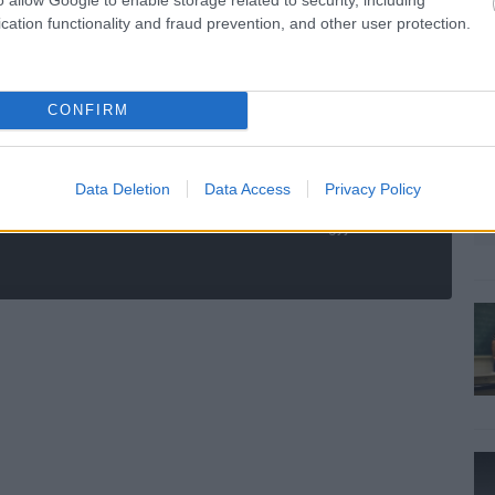
TETSZETT
AMI NEM
cation functionality and fraud prevention, and other user protection.
TETSZETT
rű és autentikus
k
a repülés élménye még mindig
CONFIRM
nem az igazi
eg tartalom
a Heroes vs. Villains módra
 Arcade mód
ráférne egy kis balansz.
Data Deletion
Data Access
Privacy Policy
suta és rövid egyjátékos mód