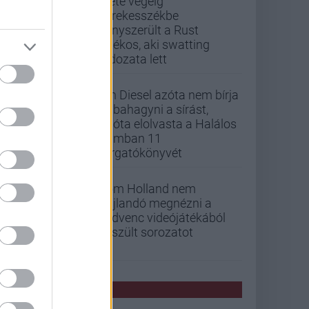
Élete végéig
kerekesszékbe
kényszerült a Rust
játékos, aki swatting
áldozata lett
Vin Diesel azóta nem bírja
abbahagyni a sírást,
mióta elolvasta a Halálos
iramban 11
forgatókönyvét
Tom Holland nem
hajlandó megnézni a
kedvenc videójátékából
készült sorozatot
PCW HÍREK