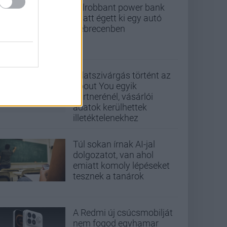
Felrobbant power bank
miatt égett ki egy autó
Debrecenben
Adatszivárgás történt az
About You egyik
partnerénél, vásárlói
adatok kerülhettek
illetéktelenekhez
Túl sokan írnak AI-jal
dolgozatot, van ahol
emiatt komoly lépéseket
tesznek a tanárok
A Redmi új csúcsmobilját
nem fogod egyhamar