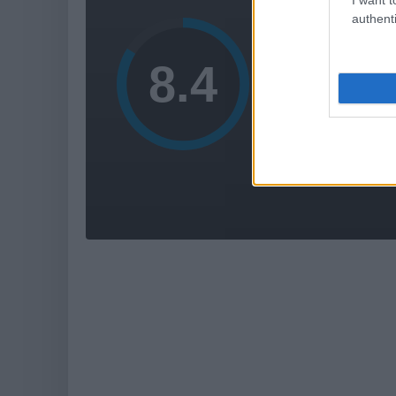
AMI 
authenti
gyönyö
helyszíne
renget
jópofa