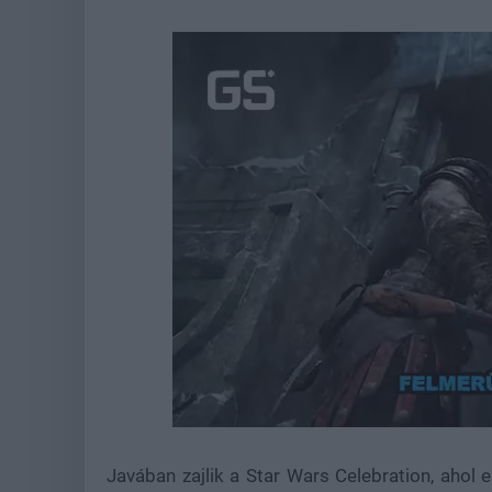
Loaded
:
Unmute
21.65%
Javában zajlik a Star Wars Celebration, ahol