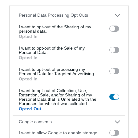
third parties.
Please note that this website/app uses one or more Google
Personal Data Processing Opt Outs
services and may gather and store information including but
not limited to your visit or usage behaviour. You may click to
I want to opt-out of the Sharing of my
personal data.
grant or deny consent to Google and its third-party tags to
Míg síri csend övezi a Sherlock Holmes vs. Jack The
Opted In
use your data for below specified purposes in below Google
Ripper projektet, addig gyakorlatilag a semmiből
consent section.
I want to opt-out of the Sale of my
bukkant elő az utolsó előtti kaland, a Cthulhu-mítoszt és
Personal Data.
Opted In
Holmes világát meglepően jól elegyítő The Awakened
felújított verziója. Wael Amr, a Frogwares feje úgy vélte
I want to opt-out of processing my
és véli, hogy érdemes hallgatni a vásárlók
Personal Data for Targeted Advertising.
Opted In
visszajelzésére. Sokan kifogásolták ugyanis, hogy a
point & click The Case of the Silver Earring után teljes
I want to opt-out of Collection, Use,
Retention, Sale, and/or Sharing of my
3D-be, sőt first person nézetbe váltott a sorozat. Ennek
Personal Data that Is Unrelated with the
Purposes for which it was collected.
megfelelően a már továbbfejlesztett grafikus motorral
Opted Out
(pl. HDR, mint újdonság) szerelt Sherlock Holmes: The
Awakened - Remastered Version mindkét nézetet
Google consents
használva játszható. Így akit csak ez tartott vissza a
I want to allow Google to enable storage
játék megvételétől, most már nyugodtan dőlhet hátra és