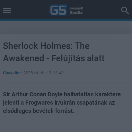
Sherlock Holmes: The
Awakened - Felújítás alatt
Chavalier
|
2008 október 3. 11:42
Sir Arthur Conan Doyle halhatatlan karaktere
jelenti a Frogwares ír/ukrán csapatának az
elsődleges bevételi forrást.
Loaded
:
Unmute
100.00%