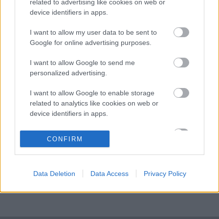
related to advertising like cookies on web or
várhatja a megjelenést, amire október 23-án kerül sor.
device identifiers in apps.
I want to allow my user data to be sent to
Google for online advertising purposes.
SMASH by Meló-Diák: Homok, zene és a nyár legjobb
hangulata – Jön a második forduló! (X)
I want to allow Google to send me
Július végén folytatódik a balatoni strandröplabda-
personalized advertising.
sorozat.
I want to allow Google to enable storage
related to analytics like cookies on web or
device identifiers in apps.
Címkék:
#sherlock homes
#kalandjáték
#javított változat
I want to allow Google to enable storage
CONFIRM
related to functionality of the website or app.
I want to allow Google to enable storage
Data Deletion
Data Access
Privacy Policy
related to personalization.
I want to allow Google to enable storage
related to security, including authentication
functionality and fraud prevention, and other