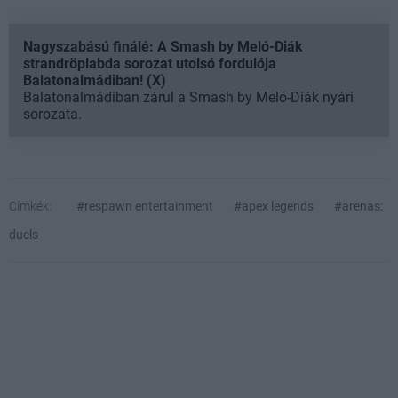
Nagyszabású finálé: A Smash by Meló-Diák
strandröplabda sorozat utolsó fordulója
Balatonalmádiban! (X)
Balatonalmádiban zárul a Smash by Meló-Diák nyári
sorozata.
Címkék:
#respawn entertainment
#apex legends
#arenas:
duels