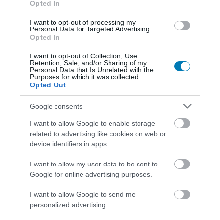
Opted In
- 960 000
I want to opt-out of processing my
Fontos megjegyezni, hogy a listán szereplő játékok nem
Personal Data for Targeted Advertising.
Opted In
ugyan annyi időt töltöttek a piacon. Az összevetés nem
mindig fair, mert bár például a Sonic Frontiers majd' 3
I want to opt-out of Collection, Use,
Retention, Sale, and/or Sharing of my
millióval kevesebbet hozott a konyhára, mint a Persona
Personal Data that Is Unrelated with the
5, az fele annyi időt is töltött a piacon. A kiadónak nincs
Purposes for which it was collected.
Opted Out
oka szégyenkeznie egyik széria kapcsán sem, de az
biztos, hogy a PR-os csapat nem fog örömében tapsolni
Google consents
a számok közzététele után.
I want to allow Google to enable storage
related to advertising like cookies on web or
A GS már a TikTokon is vár
device identifiers in apps.
Hírek, érdekességek, tippek, ajánlók, unboxing,
I want to allow my user data to be sent to
hardveres videók, minden, ami 1-2 percbe belefér.
Google for online advertising purposes.
Kövess minket TikTokon is!
I want to allow Google to send me
personalized advertising.
Megnézem