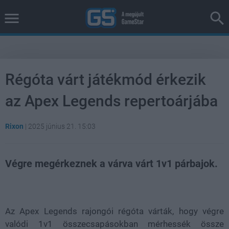
Régóta várt játékmód érkezik
az Apex Legends repertoárjába
Rixon
|
2025 június 21. 15:03
Végre megérkeznek a várva várt 1v1 párbajok.
Loaded
:
Unmute
100.00%
Az Apex Legends rajongói régóta várták, hogy végre
valódi 1v1 összecsapásokban mérhessék össze