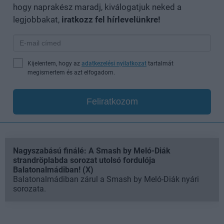
hogy naprakész maradj, kiválogatjuk neked a
legjobbakat,
iratkozz fel hírlevelünkre!
Kijelentem, hogy az
adatkezelési nyilatkozat
tartalmát
megismertem és azt elfogadom.
Feliratkozom
Nagyszabású finálé: A Smash by Meló-Diák
strandröplabda sorozat utolsó fordulója
Balatonalmádiban! (X)
Balatonalmádiban zárul a Smash by Meló-Diák nyári
sorozata.