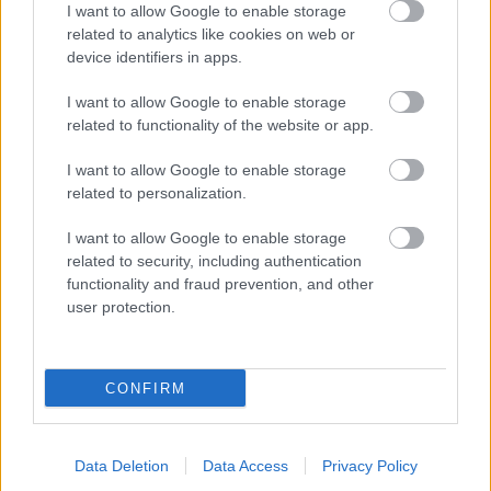
I want to allow Google to enable storage
related to analytics like cookies on web or
device identifiers in apps.
Nagyszabású finálé: A Smash by Meló-Diák
I want to allow Google to enable storage
strandröplabda sorozat utolsó fordulója
related to functionality of the website or app.
Balatonalmádiban! (X)
Balatonalmádiban zárul a Smash by Meló-Diák nyári
I want to allow Google to enable storage
sorozata.
related to personalization.
I want to allow Google to enable storage
related to security, including authentication
functionality and fraud prevention, and other
Címkék:
#sega
#eladási adatok
user protection.
CONFIRM
Data Deletion
Data Access
Privacy Policy