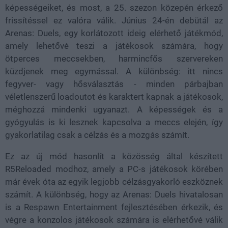
képességeiket, és most, a 25. szezon közepén érkező
frissítéssel ez valóra válik. Június 24-én debütál az
Arenas: Duels, egy korlátozott ideig elérhető játékmód,
amely lehetővé teszi a játékosok számára, hogy
ötperces meccsekben, harmincfős szervereken
küzdjenek meg egymással. A különbség: itt nincs
fegyver- vagy hősválasztás - minden párbajban
véletlenszerű loadoutot és karaktert kapnak a játékosok,
méghozzá mindenki ugyanazt. A képességek és a
gyógyulás is ki lesznek kapcsolva a meccs elején, így
gyakorlatilag csak a célzás és a mozgás számít.
Ez az új mód hasonlít a közösség által készített
R5Reloaded modhoz, amely a PC-s játékosok körében
már évek óta az egyik legjobb célzásgyakorló eszköznek
számít. A különbség, hogy az Arenas: Duels hivatalosan
is a Respawn Entertainment fejlesztésében érkezik, és
végre a konzolos játékosok számára is elérhetővé válik