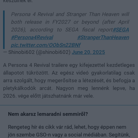
készülnek el.
Persona 4 Revival and Stranger Than Heaven will
both release in FY2027 or beyond (after April
2026), according to SEGA fiscal report
#SEGA
#Persona4Revival
#StrangerThanHeaven
pic.twitter.com/OObSn22BNf
— Shinobi602 (@shinobi602)
June 20, 2025
A Persona 4 Revival trailere egy kifejezettel kezdetleges
állapotot tükrözött. Az egész videó gyakorlatilag csak
arra szolgált, hogy megerősítse a létezését, és befogja a
pletykálkodók arcát. Nagyon meg lennénk lepve, ha
2026. vége előtt játszhatnánk már vele.
Nem akarsz lemaradni semmiről?
Rengeteg hír és cikk vár rád, lehet, hogy éppen nem
jön szembe GSO-n vagy a social médiában. Segítünk,