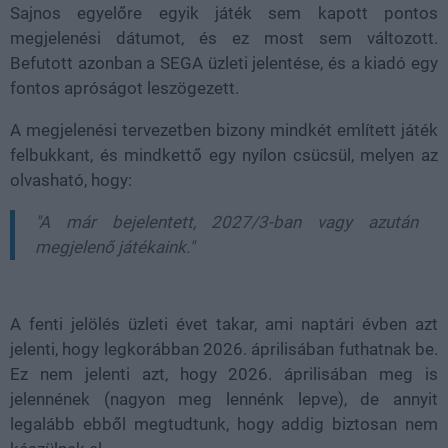
Sajnos egyelőre egyik játék sem kapott pontos
megjelenési dátumot, és ez most sem változott.
Befutott azonban a SEGA üzleti jelentése, és a kiadó egy
fontos apróságot leszögezett.
A megjelenési tervezetben bizony mindkét említett játék
felbukkant, és mindkettő egy nyílon csücsül, melyen az
olvasható, hogy:
"A már bejelentett, 2027/3-ban vagy azután
megjelenő játékaink."
A fenti jelölés üzleti évet takar, ami naptári évben azt
jelenti, hogy legkorábban 2026. áprilisában futhatnak be.
Ez nem jelenti azt, hogy 2026. áprilisában meg is
jelennének (nagyon meg lennénk lepve), de annyit
legalább ebből megtudtunk, hogy addig biztosan nem