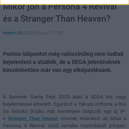
Mikor jön a Persona 4 Revival
és a Stranger Than Heaven?
Hunter_GS
|
2025 június 21. 17:01
Pontos időpontot még valószínűleg nem tudtak
bejelenteni a stúdiók, de a SEGA jelentésének
köszönhetően már van egy elképzelésünk.
Loaded
:
Unmute
81.69%
A Summer Game Fest 2025 alatt a SEGA két nagy
bejelentéssel érkezett. Egyrészt a Yakuza otthona, a Ryu
Ga Gotoku Studio már keményen dolgozik egy új IP-
n
Stranger Than Heaven
címmel, másrészt az Atlus a
Persona 4 Revival című remake munkálatait pörgeti.