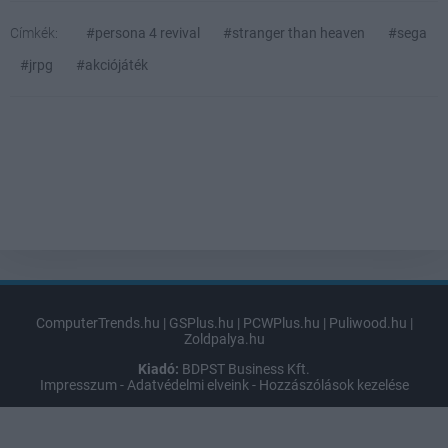
Címkék:
#persona 4 revival
#stranger than heaven
#sega
#jrpg
#akciójáték
ComputerTrends.hu
|
GSPlus.hu
|
PCWPlus.hu
|
Puliwood.hu
|
Zoldpalya.hu
Kiadó:
BDPST Business Kft.
Impresszum
-
Adatvédelmi elveink
-
Hozzászólások kezelése