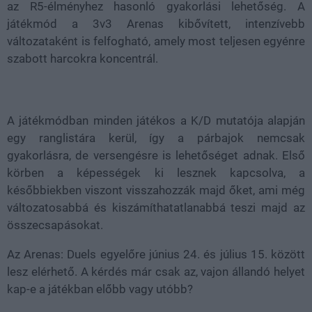
az R5-élményhez hasonló gyakorlási lehetőség. A
játékmód a 3v3 Arenas kibővített, intenzívebb
változataként is felfogható, amely most teljesen egyénre
szabott harcokra koncentrál.
A játékmódban minden játékos a K/D mutatója alapján
egy ranglistára kerül, így a párbajok nemcsak
gyakorlásra, de versengésre is lehetőséget adnak. Első
körben a képességek ki lesznek kapcsolva, a
későbbiekben viszont visszahozzák majd őket, ami még
változatosabbá és kiszámíthatatlanabbá teszi majd az
összecsapásokat.
Az Arenas: Duels egyelőre június 24. és július 15. között
lesz elérhető. A kérdés már csak az, vajon állandó helyet
kap-e a játékban előbb vagy utóbb?