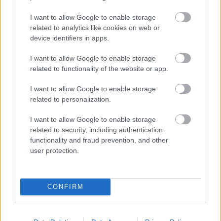
I want to allow Google to enable storage
AMI NEM TETSZETT
related to analytics like cookies on web or
device identifiers in apps.
már most csalók rontják a játékélményt
I want to allow Google to enable storage
lassú töltési idő
related to functionality of the website or app.
I want to allow Google to enable storage
related to personalization.
I want to allow Google to enable storage
related to security, including authentication
functionality and fraud prevention, and other
user protection.
Ütős lesz a Ubisoft következő
CONFIRM
ingyenes játéka