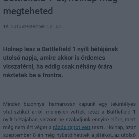
megteheted
TÁ
|
2016 szeptember 7. 21:00
Holnap lesz a Battlefield 1 nyílt bétájának
utolsó napja, amire akkor is érdemes
visszatérni, ha eddig csak néhány órára
néztetek be a frontra.
Loaded
:
Unmute
21.86%
Minden bizonnyal hamarosan kapunk egy tekintélyes
statisztikát arról, mennyien vettek részt a Battlefield 1
nyílt bétájában, viszont ne szaladjunk ennyire előre, mert
még nem ért véget a
rázós rajtot vett
teszt. Holnap, azaz
szeptember 8-án még nyüstölhetitek a játékot, az utolsó