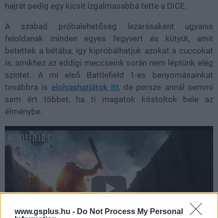
hajrát pedig egy kicsit izgalmasabbá tette a DICE.
A szabad próbalehetőség lezárásaként ugyanis
feloldanak minden egyes fegyvert és kütyüt, amit
betettek a bétába, így kipróbálhatjuk azokat a cuccokat
is, amikhez az eddigi meccseink során nem léptünk elég
szintet. A mi első Battlefield 1-es benyomásainkat
továbbra is
elolvashatjátok itt
, de persze annál semmi
sem ért többet, ha ti magatok kóstoltok bele az
élménybe.
www.gsplus.hu -
Do Not Process My Personal