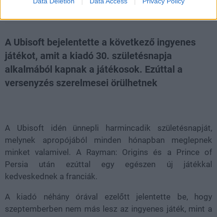
Data Deletion
Data Access
Privacy Policy
Kaci
|
2016 szeptember 7. 20:52
A Ubisoft bejelentette a következő ingyenes
játékot, amit a kiadó 30. születésnapja
alkalmából kapnak a játékosok. Ezúttal a
versenyzés szerelmesei örülhetnek
Loaded
:
Unmute
21.86%
A Ubisoft idén ünnepli harmincadik születésnapját,
melynek apropójából minden hónapban meglepnek
minket valamivel. A Rayman: Origins és a Prince of
Persia után ezúttal egy egészen új játékkal
kedveskednek a franciák.
A kiadó néhány órával ezelőtt jelentette be, hogy
szeptemberben nem más lesz az ingyenes játék, mint a