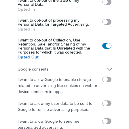
I want to opt-out of the Sale of my
Battlefield 1
Personal Data.
Opted In
Nem kérdés, ki áll nyerésre ebben a háborúban.
I want to opt-out of processing my
Personal Data for Targeted Advertising.
Opted In
I want to opt-out of Collection, Use,
Retention, Sale, and/or Sharing of my
Personal Data that Is Unrelated with the
Purposes for which it was collected.
Opted Out
Google consents
I want to allow Google to enable storage
AMI TETSZETT
related to advertising like cookies on web or
device identifiers in apps.
elképesztő látványvilág
I want to allow my user data to be sent to
Google for online advertising purposes.
izgalmas WW I hadjáratok
I want to allow Google to send me
pazar 64 fős multiplayer
personalized advertising.