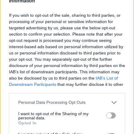
Information
If you wish to opt-out of the sale, sharing to third parties, or
processing of your personal or sensitive information for
targeted advertising by us, please use the below opt-out
section to confirm your selection. Please note that after your
opt-out request is processed you may continue seeing
SMASH by Meló-Diák: Homok, zene és a nyár legjobb
interest-based ads based on personal information utilized by
hangulata – Jön a második forduló! (X)
Július végén folytatódik a balatoni strandröplabda-
us or personal information disclosed to third parties prior to
sorozat.
your opt-out. You may separately opt-out of the further
disclosure of your personal information by third parties on the
IAB’s list of downstream participants. This information may
also be disclosed by us to third parties on the
IAB’s List of
Downstream Participants
that may further disclose it to other
Címkék:
#battlefield 1
#fps
#akció
#dice
#ea
third parties.
#electronic arts
#frostbite
Please note that this website/app uses one or more Google
Personal Data Processing Opt Outs
services and may gather and store information including but
not limited to your visit or usage behaviour. You may click to
I want to opt-out of the Sharing of my
Platformok:
PC
PlayStation 4
Xbox One
personal data.
grant or deny consent to Google and its third-party tags to
Opted In
use your data for below specified purposes in below Google
consent section.