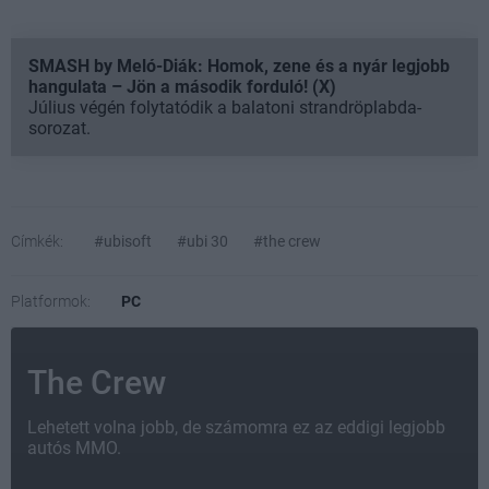
SMASH by Meló-Diák: Homok, zene és a nyár legjobb
hangulata – Jön a második forduló! (X)
Július végén folytatódik a balatoni strandröplabda-
sorozat.
Címkék:
#ubisoft
#ubi 30
#the crew
Platformok:
PC
The Crew
Lehetett volna jobb, de számomra ez az eddigi legjobb
autós MMO.