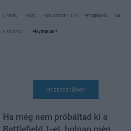
Címkék:
#sony
#playstation 4 slim
#megjelenés
#ár
Platformok:
PlayStation 4
Hozzászólások
Ha még nem próbáltad ki a
Battlefield 1-et, holnap még