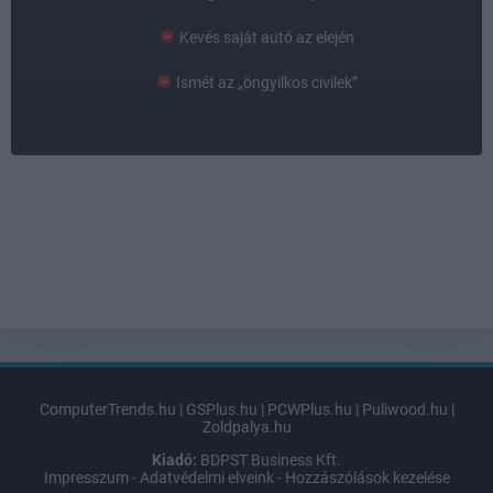
Kevés saját autó az elején
Ismét az „öngyilkos civilek”
ComputerTrends.hu
|
GSPlus.hu
|
PCWPlus.hu
|
Puliwood.hu
|
Zoldpalya.hu
Kiadó:
BDPST Business Kft.
Impresszum
-
Adatvédelmi elveink
-
Hozzászólások kezelése