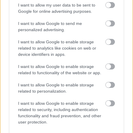
I want to allow my user data to be sent to
Hozzászólások
Google for online advertising purposes.
I want to allow Google to send me
personalized advertising.
Nem, Dave Bautista és Reese
I want to allow Google to enable storage
Witherspoon nem szerepelnek
related to analytics like cookies on web or
device identifiers in apps.
a készülő The Sims-filmben
I want to allow Google to enable storage
related to functionality of the website or app.
Csirke
|
2025 április 28. 11:43
I want to allow Google to enable storage
related to personalization.
Ne tessék minden elhinni, amit az interneten
I want to allow Google to enable storage
látni lehet.
related to security, including authentication
functionality and fraud prevention, and other
Loaded
:
Unmute
21.65%
user protection.
Hollywood újabb népszerű videojáték-adaptációra