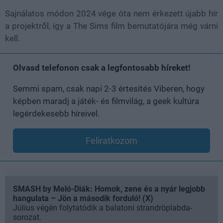
Sajnálatos módon 2024 vége óta nem érkezett újabb hír
a projektről, így a The Sims film bemutatójára még várni
kell.
Olvasd telefonon csak a legfontosabb híreket!
Semmi spam, csak napi 2-3 értesítés Viberen, hogy
képben maradj a játék- és filmvilág, a geek kultúra
legérdekesebb híreivel.
Feliratkozom
SMASH by Meló-Diák: Homok, zene és a nyár legjobb
hangulata – Jön a második forduló! (X)
Július végén folytatódik a balatoni strandröplabda-
sorozat.