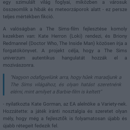
egy szimulált világ foglyai, miközben a városuk
összeomlik a hibák és meteorzáporok alatt - ez persze
teljes mértékben fikció.
A valóságban a The Sims-film fejlesztése komoly
kezekben van: Kate Herron (Loki) rendezi, és Briony
Redmannel (Doctor Who, The Inside Man) közösen írja a
forgatókönyvet. A projekt célja, hogy a The Sims
univerzum autentikus hangulatát hozzák el a
mozivászonra.
"Nagyon odafigyelünk arra, hogy hűek maradjunk a
The Sims világához, és olyan hatást szeretnénk
elérni, mint amilyet a Barbie-film is keltett"
- nyilatkozta Kate Gorman, az EA alelnöke a Variety-nek.
Hozzátette: a játék iránti nosztalgia és szeretet olyan
mély, hogy még a fejlesztők is folyamatosan újabb és
újabb rétegeit fedezik fel.