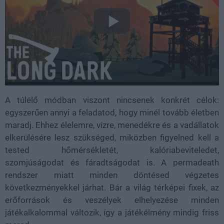
A túlélő módban viszont nincsenek konkrét célok:
egyszerűen annyi a feladatod, hogy minél tovább életben
maradj. Ehhez élelemre, vízre, menedékre és a vadállatok
elkerülésére lesz szükséged, miközben figyelned kell a
tested hőmérsékletét, kalóriabeviteledet,
szomjúságodat és fáradtságodat is. A permadeath
rendszer miatt minden döntésed végzetes
következményekkel járhat. Bár a világ térképei fixek, az
erőforrások és veszélyek elhelyezése minden
játékalkalommal változik, így a játékélmény mindig friss