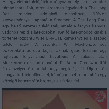
Ha egy élethű túlélőjátékra vágysz, amely nem a zombik
támadására épít, most érdemes figyelned: a The Long
Dark minden eddiginél olcsóbban, 90%-os
kedvezménnyel kapható a Steamen. A The Long Dark
egy belső nézetes túlélőjáték, amely a fagyos kanadai
vadonba repíti a játékosokat. Két fő játékmódot kínál: a
történetközpontú WINTERMUTE kampányt és a szabad
túlélő módot. A sztoriban Will Mackenzie, egy
bokorpilóta bőrébe bújsz, akinek gépe lezuhan egy
rejtélyes fényvillanást követően. A baleset után
Mackenzie elszakad utasától, Dr. Astrid Greenwoodtól,
és veszélyes útra indul, hogy megtalálja őt. Útja során
elhagyatott településeket, kétségbeesett rabokat és egy
közelgő katasztrófa baljós jeleit fedezi fel.