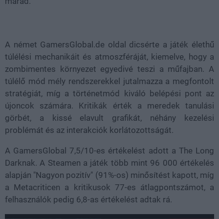
marad.
A német GamersGlobal.de oldal dicsérte a játék élethű
túlélési mechanikáit és atmoszféráját, kiemelve, hogy a
zombimentes környezet egyedivé teszi a műfajban. A
túlélő mód mély rendszerekkel jutalmazza a megfontolt
stratégiát, míg a történetmód kiváló belépési pont az
újoncok számára. Kritikák érték a meredek tanulási
görbét, a kissé elavult grafikát, néhány kezelési
problémát és az interakciók korlátozottságát.
A GamersGlobal 7,5/10-es értékelést adott a The Long
Darknak. A Steamen a játék több mint 96 000 értékelés
alapján "Nagyon pozitív" (91%-os) minősítést kapott, míg
a Metacriticen a kritikusok 77-es átlagpontszámot, a
felhasználók pedig 6,8-as értékelést adtak rá.