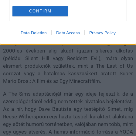
készül: ezúttal a The Sims kerül a mozivászonra. De
CONFIRM
vajon tényleg Dave Bautista és Reese Witherspoon
lesznek a főszereplők? A válasz sajnos: nem.
Data Deletion
Data Access
Privacy Policy
Az elmúlt években látványos fordulatot vett a
videojátékok filmes adaptációinak minősége: míg a
2000-es években alig akadt igazán sikeres alkotás
(például Silent Hill vagy Resident Evil), mára olyan
elismert produkciók születtek, mint a The Last of Us
sorozat vagy a hatalmas kasszasikert aratott Super
Mario Bros.: A film és az Egy Minecraftfilm.
A The Sims adaptációját már egy ideje fejlesztik, de a
szereplőgárdáról eddig nem tettek hivatalos bejelentést.
Az a hír, hogy Dave Bautista egy testépítő Simet, míg
Reese Witherspoon egy háztartásbeli karaktert alakítana
egy sötét humorú történetben, valójában nem több, mint
egy ügyes átverés. A hamis információ forrása a YODA