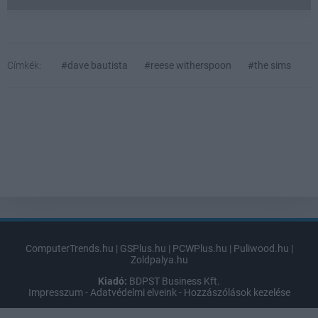
Címkék:
#dave bautista
#reese witherspoon
#the sims
ComputerTrends.hu
|
GSPlus.hu
|
PCWPlus.hu
|
Puliwood.hu
|
Zoldpalya.hu
Kiadó:
BDPST Business Kft.
Impresszum
-
Adatvédelmi elveink
-
Hozzászólások kezelése