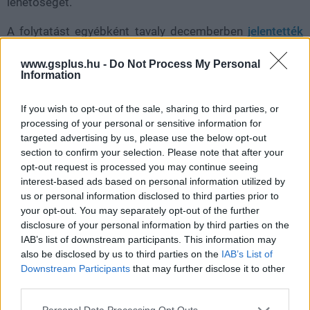
lehetőséget.
A folytatást egyébként tavaly decemberben
jelentették
be
.
www.gsplus.hu -
Do Not Process My Personal
Information
Nem akarsz lemaradni semmiről?
If you wish to opt-out of the sale, sharing to third parties, or
Rengeteg hír és cikk vár rád, lehet, hogy éppen nem
processing of your personal or sensitive information for
jön szembe GSO-n vagy a social médiában. Segítünk,
targeted advertising by us, please use the below opt-out
hogy naprakész maradj, kiválogatjuk neked a
section to confirm your selection. Please note that after your
opt-out request is processed you may continue seeing
legjobbakat,
iratkozz fel hírlevelünkre!
interest-based ads based on personal information utilized by
us or personal information disclosed to third parties prior to
your opt-out. You may separately opt-out of the further
disclosure of your personal information by third parties on the
Kijelentem, hogy az
adatkezelési nyilatkozat
tartalmát
IAB’s list of downstream participants. This information may
megismertem és azt elfogadom.
also be disclosed by us to third parties on the
IAB’s List of
Downstream Participants
that may further disclose it to other
Feliratkozom
third parties.
Please note that this website/app uses one or more Google