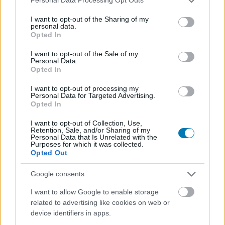
Personal Data Processing Opt Outs
services and may gather and store information including but
not limited to your visit or usage behaviour. You may click to
I want to opt-out of the Sharing of my
personal data.
grant or deny consent to Google and its third-party tags to
SMASH by Meló-Diák: Homok, zene és a nyár legjobb
Opted In
hangulata – Jön a második forduló! (X)
use your data for below specified purposes in below Google
Július végén folytatódik a balatoni strandröplabda-
consent section.
I want to opt-out of the Sale of my
sorozat.
Personal Data.
Opted In
I want to opt-out of processing my
Personal Data for Targeted Advertising.
Opted In
Címkék:
#steam
#the long dark
I want to opt-out of Collection, Use,
Retention, Sale, and/or Sharing of my
Personal Data that Is Unrelated with the
Platformok:
PC
Purposes for which it was collected.
Opted Out
Google consents
I want to allow Google to enable storage
related to advertising like cookies on web or
device identifiers in apps.