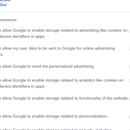
Out
consents
 ÁLTALUK VÁLASZTOTT promóciós anyagokban ennek
o allow Google to enable storage related to advertising like cookies on
hogy a szép új jövőben minden pontosan ugyanúgy tud
evice identifiers in apps.
o allow my user data to be sent to Google for online advertising
s.
tehát kikapcsolhatjuk és maradhatunk a tradícionális
to allow Google to send me personalized advertising.
y a Nvidia ennyire nem érti azt a művészeti ágat, ami
at.
o allow Google to enable storage related to analytics like cookies on
evice identifiers in apps.
o allow Google to enable storage related to functionality of the website
!
ogy képben maradj a játék- és filmvilág, a geek
o allow Google to enable storage related to personalization.
o allow Google to enable storage related to security, including