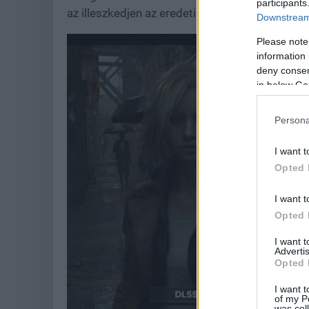
participants
az illeszkedjen az eredeti művészi szándékhoz.
Downstream 
Please note
information 
deny consent
in below Go
Persona
I want t
Opted 
I want t
Opted 
I want 
Advertis
Opted 
I want t
of my P
was col