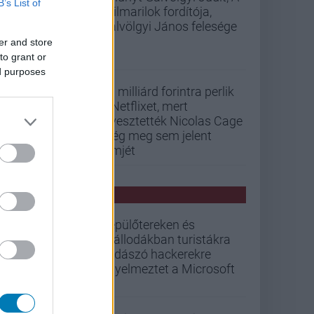
B’s List of
szilmarilok fordítója,
Gálvölgyi János felesége
er and store
to grant or
ed purposes
33 milliárd forintra perlik
a Netflixet, mert
elvesztették Nicolas Cage
még meg sem jelent
filmjét
PCW HÍREK
Repülőtereken és
szállodákban turistákra
vadászó hackerekre
figyelmeztet a Microsoft