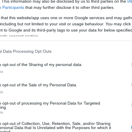
. This information may also be disclosed by us to third parties on the
IA
Participants
that may further disclose it to other third parties.
 that this website/app uses one or more Google services and may gath
including but not limited to your visit or usage behaviour. You may click 
 to Google and its third-party tags to use your data for below specifi
ogle consent section.
l Data Processing Opt Outs
o opt-out of the Sharing of my personal data.
In
o opt-out of the Sale of my Personal Data.
In
to opt-out of processing my Personal Data for Targeted
ing.
In
o opt-out of Collection, Use, Retention, Sale, and/or Sharing
ersonal Data that Is Unrelated with the Purposes for which it
lected.