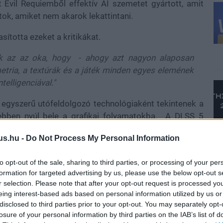
t Evil Requiemből effektív AI szemetet gyártott, amit
ok, amiket nem akarok lekattintani.
ította ezeket a kritikákat.
nek az az oka, hogy - ahogy azt nagyon alaposan
tria, a textúrák és a játék minden egyes elemének
elligenciával."
n egyszerű utófeldolgozó technológiaként tekintenek a
ebben nyúl bele a grafikai folyamatokba. A DLSS 5
fekt, hanem egy olyan rendszer, amely generatív AI
us.hu -
Do Not Process My Personal Information
folyásolni a megjelenítést.
intű utófeldolgozás, hanem generatív irányítás a
to opt-out of the sale, sharing to third parties, or processing of your per
formation for targeted advertising by us, please use the below opt-out s
r selection. Please note that after your opt-out request is processed y
eing interest-based ads based on personal information utilized by us or
abályozhatják, hogyan és milyen mértékben módosítja a
disclosed to third parties prior to your opt-out. You may separately opt-
ék motorjából származó adatokat, például szín- és
losure of your personal information by third parties on the IAB’s list of
bálja rekonstruálni vagy javítani a látványt úgy, hogy