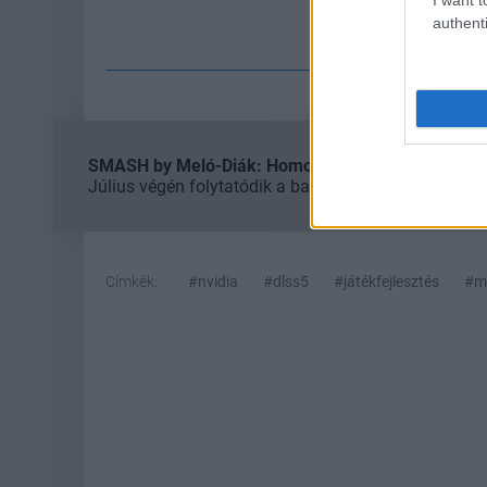
authenti
Fe
SMASH by Meló-Diák: Homok, zene és a nyár legjob
Július végén folytatódik a balatoni strandröplabda-
Címkék:
#nvidia
#dlss5
#játékfejlesztés
#me