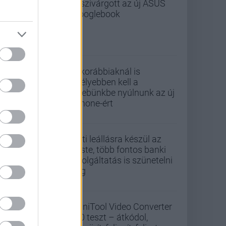
Kiszivárgott az új ASUS
Googlebook
A korábbiaknál is
mélyebben kell a
zsebünkbe nyúlnunk az új
iPhone-ért
Esti leállásra készül az
Erste, több fontos banki
szolgáltatás is szünetelni
fog
MiniTool Video Converter
5.0 teszt – átkódol,