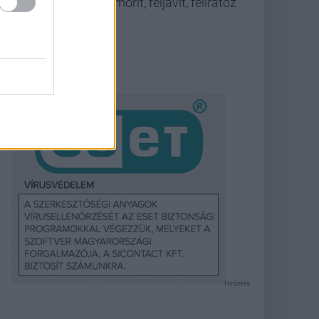
tömörít, feljavít, feliratoz
Hirdetés