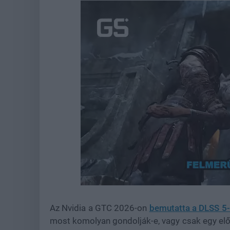
Loaded
:
Unmute
39.30%
Az Nvidia a GTC 2026-on
bemutatta a DLSS 5-
most komolyan gondolják-e, vagy csak egy előreh