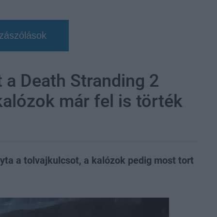
zászólások
t a Death Stranding 2
alózok már fel is törték
yta a tolvajkulcsot, a kalózok pedig most tort