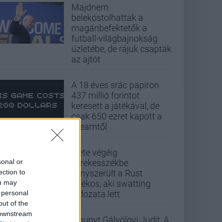
Majdnem
belekóstolhattak a
magánbefektetők a
futball-világbajnokság
üzletébe, de rájuk csapták
az ajtót
A 18 éves srác papíron
437 millió forintot
keresett a játékával, de
csak 650 ezret kapott a
Steamtől
Élete végéig
sonal or
kerekesszékbe
ection to
kényszerült a Rust
ou may
játékos, aki swatting
 personal
áldozata lett
out of the
 downstream
Elhunyt Gálvölgyi Judit, A