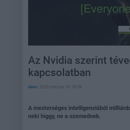
Az Nvidia szerint tév
kapcsolatban
daev
|
2026 március 18. 09:39
A mesterséges intelligenciából milliár
neki higgy, ne a szemednek.