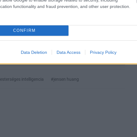
cation functionality and fraud prevention, and other user protection.
liratkozom
CONFIRM
b hangulata – Jön a második forduló! (X)
sorozat.
Data Deletion
Data Access
Privacy Policy
sterséges intelligencia
#jensen huang