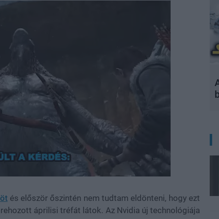
A
öt
és először őszintén nem tudtam eldönteni, hogy ezt
ozott áprilisi tréfát látok. Az Nvidia új technológiája