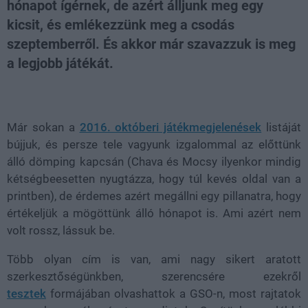
hónapot ígérnek, de azért álljunk meg egy
kicsit, és emlékezzünk meg a csodás
szeptemberről. És akkor már szavazzuk is meg
a legjobb játékát.
Loaded
:
Unmute
21.86%
Már sokan a
2016. októberi játékmegjelenések
listáját
bújjuk, és persze tele vagyunk izgalommal az előttünk
álló dömping kapcsán (Chava és Mocsy ilyenkor mindig
kétségbeesetten nyugtázza, hogy túl kevés oldal van a
printben), de érdemes azért megállni egy pillanatra, hogy
értékeljük a mögöttünk álló hónapot is. Ami azért nem
volt rossz, lássuk be.
Több olyan cím is van, ami nagy sikert aratott
szerkesztőségünkben, szerencsére ezekről
tesztek
formájában olvashattok a GSO-n, most rajtatok