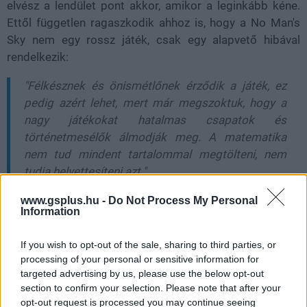
elvész a lendület pont akkor, amikor a leginkább kéne.
Ettől független ragaszkodik ahhoz is, hogy a No Man's
Sky nem egy rossz játék, csak egy alapvető hibával
rendelkezik:
"Félkésznek és önismétlőnek érződik a játék, ez
pedig azért lehet, mert már megszoktuk, hogy a
nagy játékokat hatalmas csapatok és
történetmesélők álmodják meg. A matematika
nem tud mindent tartalommal megtölteni, nem
tudja helyettesíteni azt."
www.gsplus.hu -
Do Not Process My Personal
Information
If you wish to opt-out of the sale, sharing to third parties, or
processing of your personal or sensitive information for
targeted advertising by us, please use the below opt-out
section to confirm your selection. Please note that after your
opt-out request is processed you may continue seeing