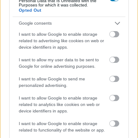
Personal Data that Is Unrelated with the
Purposes for which it was collected.
Opted Out
Google consents
I want to allow Google to enable storage
related to advertising like cookies on web or
Ami tetszett
device identifiers in apps.
I want to allow my user data to be sent to
Google for online advertising purposes.
Hangulatos helyszín
I want to allow Google to send me
Sok felfedezésre váró titok
personalized advertising.
I want to allow Google to enable storage
Ami nem tetszett
related to analytics like cookies on web or
device identifiers in apps.
I want to allow Google to enable storage
Végtelenül buta MI
related to functionality of the website or app.