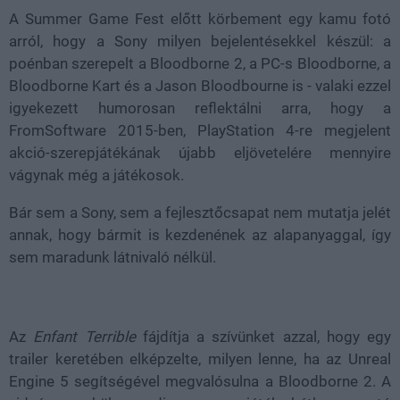
A Summer Game Fest előtt körbement egy kamu fotó
arról, hogy a Sony milyen bejelentésekkel készül: a
poénban szerepelt a Bloodborne 2, a PC-s Bloodborne, a
Bloodborne Kart és a Jason Bloodbourne is - valaki ezzel
igyekezett humorosan reflektálni arra, hogy a
FromSoftware 2015-ben, PlayStation 4-re megjelent
akció-szerepjátékának újabb eljövetelére mennyire
vágynak még a játékosok.
Bár sem a Sony, sem a fejlesztőcsapat nem mutatja jelét
annak, hogy bármit is kezdenének az alapanyaggal, így
sem maradunk látnivaló nélkül.
Az
Enfant Terrible
fájdítja a szívünket azzal, hogy egy
trailer keretében elképzelte, milyen lenne, ha az Unreal
Engine 5 segítségével megvalósulna a Bloodborne 2. A