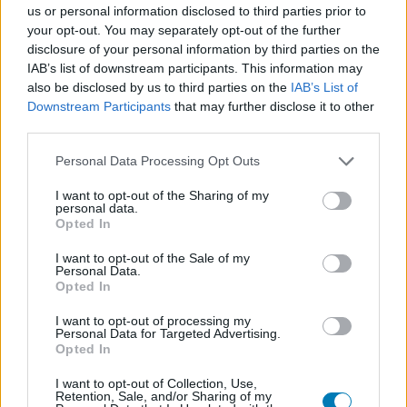
us or personal information disclosed to third parties prior to
Nagyszabású finálé: A Smash by Meló-Diák
strandröplabda sorozat utolsó fordulója
your opt-out. You may separately opt-out of the further
Balatonalmádiban! (X)
disclosure of your personal information by third parties on the
Balatonalmádiban zárul a Smash by Meló-Diák nyári
IAB’s list of downstream participants. This information may
sorozata.
also be disclosed by us to third parties on the
IAB’s List of
Downstream Participants
that may further disclose it to other
third parties.
Please note that this website/app uses one or more Google
Personal Data Processing Opt Outs
services and may gather and store information including but
Címkék:
#xbox
#bethesda
#arkane
#redfall
not limited to your visit or usage behaviour. You may click to
I want to opt-out of the Sharing of my
personal data.
grant or deny consent to Google and its third-party tags to
Opted In
use your data for below specified purposes in below Google
Redfall
consent section.
I want to opt-out of the Sale of my
Personal Data.
Opted In
Erre kár volt elpazarolni az Arkane idejét és
I want to opt-out of processing my
Personal Data for Targeted Advertising.
tehetségét.
Opted In
I want to opt-out of Collection, Use,
Retention, Sale, and/or Sharing of my