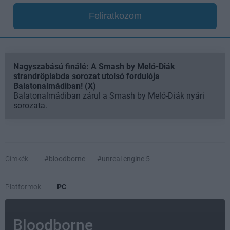
Feliratkozom
Nagyszabású finálé: A Smash by Meló-Diák
strandröplabda sorozat utolsó fordulója
Balatonalmádiban! (X)
Balatonalmádiban zárul a Smash by Meló-Diák nyári
sorozata.
Címkék:
#bloodborne
#unreal engine 5
Platformok:
PC
Bloodborne