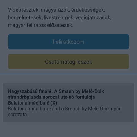
Videótesztek, magyarázók, érdekességek,
beszélgetések, livestreamek, végigjátszások,
magyar feliratos előzetesek.
Feliratkozom
Csatornatag leszek
Nagyszabású finálé: A Smash by Meló-Diák
strandröplabda sorozat utolsó fordulója
Balatonalmádiban! (X)
Balatonalmádiban zárul a Smash by Meló-Diák nyári
sorozata.