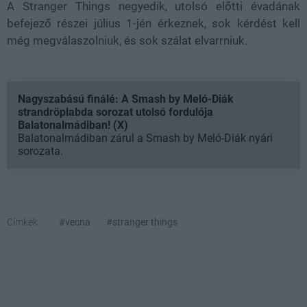
A Stranger Things negyedik, utolsó előtti évadának
befejező részei július 1-jén érkeznek, sok kérdést kell
még megválaszolniuk, és sok szálat elvarrniuk.
Nagyszabású finálé: A Smash by Meló-Diák
strandröplabda sorozat utolsó fordulója
Balatonalmádiban! (X)
Balatonalmádiban zárul a Smash by Meló-Diák nyári
sorozata.
Címkék:
#vecna
#stranger things