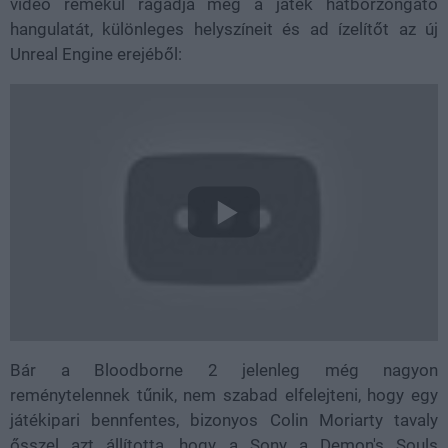
videó remekül ragadja meg a játék hátborzongató
hangulatát, különleges helyszíneit és ad ízelítőt az új
Unreal Engine erejéből:
Bár a Bloodborne 2 jelenleg még nagyon
reménytelennek tűnik, nem szabad elfelejteni, hogy egy
játékipari bennfentes, bizonyos Colin Moriarty tavaly
ősszel azt állította, hogy a Sony a Demon's Souls