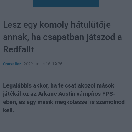
Lesz egy komoly hátulütője
annak, ha csapatban játszod a
Redfallt
Chavalier
|
2022 június 16. 19:36
Legalábbis akkor, ha te csatlakozol mások
játékához az Arkane Austin vámpíros FPS-
ében, és egy másik megkötéssel is számolnod
kell.
Loaded
:
Unmute
100.00%