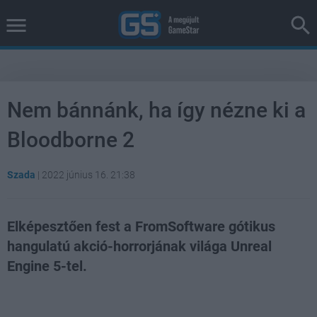
Nem bánnánk, ha így nézne ki a
Bloodborne 2
Szada
|
2022 június 16. 21:38
Elképesztően fest a FromSoftware gótikus
hangulatú akció-horrorjának világa Unreal
Engine 5-tel.
Loaded
:
Unmute
82.87%