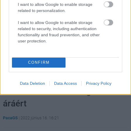
Üres világ
I want to allow Google to enable storage
related to personalization.
Érdektelen történet
I want to allow Google to enable storage
related to security, including authentication
functionality and fraud prevention, and other
user protection.
CONFIRM
Kilenc, egészen remek játékot
Data Deletion
Data Access
Privacy Policy
szerezhetsz most meg két ebéd
áráért
PacaGS
|
2022 június 16. 16:21