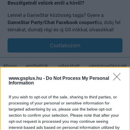
Beszélgetnél velünk erről a hírről?
Lennél a GameStar közösség tagja? Gyere a
GameStar Party/Chat Facebook csoport
ba, dobj fel
témákat, dumálj régi és új GS írókkal, olvasókkal!
Csatlakozom
Ahogy említettük, választott vámpírvadászunk
megszerzett fegyvere és tapasztalati pontjai, elsajátított
www.gsplus.hu -
Do Not Process My Personal
különleges képességei viszont nem vesznek el. Ez azért
Information
is megnyugtató, mert egy kampány során nem lehet
karaktert cserélni, annak a szemszögéből éljük át a
If you wish to opt-out of the sale, sharing to third parties, or
sztorit az elejétől a végéig, aki mellett kezdéskor
processing of your personal or sensitive information for
letesszük a garast.
targeted advertising by us, please use the below opt-out
section to confirm your selection. Please note that after your
opt-out request is processed you may continue seeing
interest-based ads based on personal information utilized by