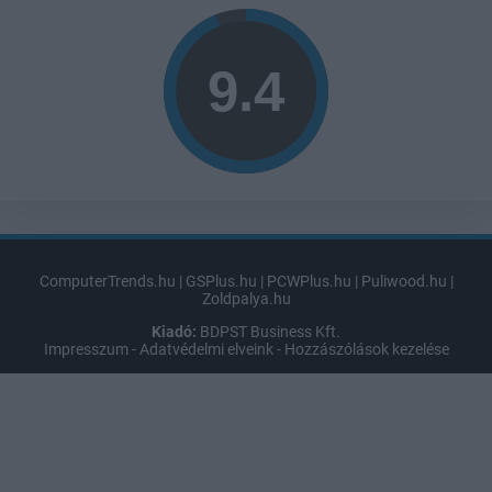
ComputerTrends.hu
|
GSPlus.hu
|
PCWPlus.hu
|
Puliwood.hu
|
Zoldpalya.hu
Kiadó:
BDPST Business Kft.
Impresszum
-
Adatvédelmi elveink
-
Hozzászólások kezelése