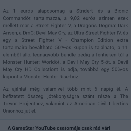
Az 1 eurós alapcsomag a Stridert és a Bionic
Commandót tartalmazza, a 9,02 eurós szinten ezek
mellett már a Street Fighter V, a Dragon's Dogma: Dark
Arisen, a DmC: Devil May Cry, az Ultra Street Fighter IV, és
egy a Street Fighter V - Champion Edition extra
tartalmaira beváltható 50%-os kupon is található, a 11
elemből álló, legnagyobb bundle pedig a fentieken túl a
Monster Hunter: Worldöt, a Devil May Cry 5-öt, a Devil
May Cry HD Collectiont is adja, továbbá egy 50%-os
kupont a Monster Hunter Rise-hoz.
Az ajánlat még valamivel több mint 6 napig él. A
befizetett összeg jótékonyságra szánt része a The
Trevor Projecthez, valamint az American Civil Liberties
Unionhoz jut el.
A GameStar YouTube csatornája csak rád vár!