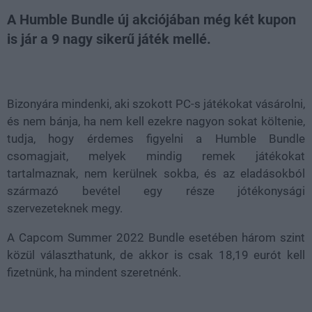
A Humble Bundle új akciójában még két kupon
is jár a 9 nagy sikerű játék mellé.
Loaded
:
Unmute
82.87%
Bizonyára mindenki, aki szokott PC-s játékokat vásárolni,
és nem bánja, ha nem kell ezekre nagyon sokat költenie,
tudja, hogy érdemes figyelni a Humble Bundle
csomagjait, melyek mindig remek játékokat
tartalmaznak, nem kerülnek sokba, és az eladásokból
származó bevétel egy része jótékonysági
szervezeteknek megy.
A Capcom Summer 2022 Bundle esetében három szint
közül választhatunk, de akkor is csak 18,19 eurót kell
fizetnünk, ha mindent szeretnénk.