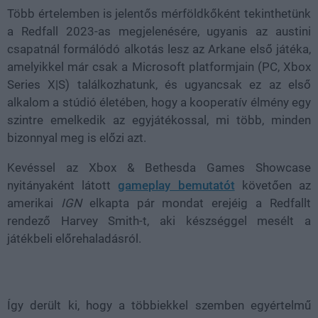
Több értelemben is jelentős mérföldkőként tekinthetünk
a Redfall 2023-as megjelenésére, ugyanis az austini
csapatnál formálódó alkotás lesz az Arkane első játéka,
amelyikkel már csak a Microsoft platformjain (PC, Xbox
Series X|S) találkozhatunk, és ugyancsak ez az első
alkalom a stúdió életében, hogy a kooperatív élmény egy
szintre emelkedik az egyjátékossal, mi több, minden
bizonnyal meg is előzi azt.
Kevéssel az Xbox & Bethesda Games Showcase
nyitányaként látott
gameplay bemutatót
követően az
amerikai
IGN
elkapta pár mondat erejéig a Redfallt
rendező Harvey Smith-t, aki készséggel mesélt a
játékbeli előrehaladásról.
Így derült ki, hogy a többiekkel szemben egyértelmű