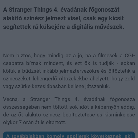
A Stranger Things 4. évadának főgonoszát
alakító színész jelmezt visel, csak egy kicsit
segítettek rá külsejére a digitális művészek.
Loaded
:
Unmute
82.49%
Nem biztos, hogy mindig az a jó, ha a filmesek a CGI-
csapatra bíznak mindent, és ezt ők is tudják - sokan
költik a büdzsét inkább jelmeztervezőkre és öltöztetik a
színészeket lehengerlő öltözékekbe ahelyett, hogy zöld
vagy szürke kezeslábasban kellene játszaniuk.
Vecna, a Stranger Things 4. évadának főgonosza
összességében nem töltött sok időt a képernyőn eddig,
de az őt alakító színész beöltöztetése és kisminkelése
olykor 7 órán át is eltartott.
A továbbiakban komoly spoilerek következnek, aki