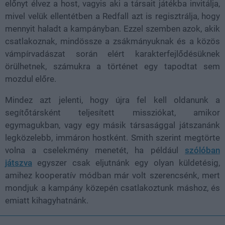
előnyt élvez a host, vagyis aki a társait játékba invitálja,
mivel velük ellentétben a Redfall azt is regisztrálja, hogy
mennyit haladt a kampányban. Ezzel szemben azok, akik
csatlakoznak, mindössze a zsákmányuknak és a közös
vámpírvadászat során elért karakterfejlődésüknek
örülhetnek, számukra a történet egy tapodtat sem
mozdul előre.
Mindez azt jelenti, hogy újra fel kell oldanunk a
segítőtársként teljesített missziókat, amikor
egymagukban, vagy egy másik társasággal játszanánk
legközelebb, immáron hostként. Smith szerint megtörte
volna a cselekmény menetét, ha például
szólóban
játszva
egyszer csak eljutnánk egy olyan küldetésig,
amihez kooperatív módban már volt szerencsénk, mert
mondjuk a kampány közepén csatlakoztunk máshoz, és
emiatt kihagyhatnánk.