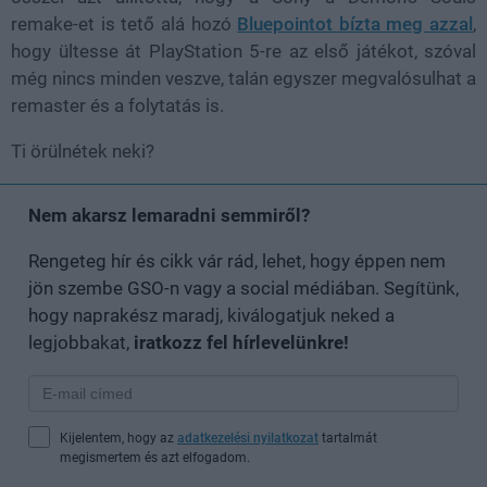
remake-et is tető alá hozó
Bluepointot bízta meg azzal
,
hogy ültesse át PlayStation 5-re az első játékot, szóval
még nincs minden veszve, talán egyszer megvalósulhat a
remaster és a folytatás is.
Ti örülnétek neki?
Nem akarsz lemaradni semmiről?
Rengeteg hír és cikk vár rád, lehet, hogy éppen nem
jön szembe GSO-n vagy a social médiában. Segítünk,
hogy naprakész maradj, kiválogatjuk neked a
legjobbakat,
iratkozz fel hírlevelünkre!
Kijelentem, hogy az
adatkezelési nyilatkozat
tartalmát
megismertem és azt elfogadom.