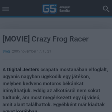
[MOVIE]
Crazy Frog Racer
Smg
|
2005 november 17. 15:21
A
Digital Jesters
csapata mostanában elfoglalt,
ugyanis nagyban ügyködik egy játékon,
melyben kedvenc motoros békánkat
irányíthatjuk. Eddig az alkotásról nem sokat
tudtunk, ám most megérkezett egy új videó,
amit alant találhattok. Egyébként már kiadtak
egyet
korábban
.