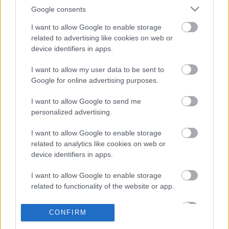
decemberi korongra, de, hogy ne vesszen kárba
Google consents
a munka, amit a feliratozással töltöttünk, úgy
I want to allow Google to enable storage
döntöttünk, letölthetővé tesszük. A Csoda
related to advertising like cookies on web or
device identifiers in apps.
Csibe című Disney animációs film
nyitójelenetéről van szó, amelyet a hazai
I want to allow my user data to be sent to
mozikban november 24-től tekinthettek majd
Google for online advertising purposes.
meg. Reméljük, kellő kedvet kaptatok hozzá és
I want to allow Google to send me
örömmel fogadjátok a CD/DVD-n található több
personalized advertising.
előzetest is.
I want to allow Google to enable storage
related to analytics like cookies on web or
CSODA CSIBE FELIRATOZOTT ELŐZETES
device identifiers in apps.
(Trailer - 33,73 MB)
Loaded
:
Unmute
I want to allow Google to enable storage
21.02%
related to functionality of the website or app.
I want to allow Google to enable storage
CONFIRM
related to personalization.
SMASH by Meló-Diák: Homok, zene és a nyár legjobb