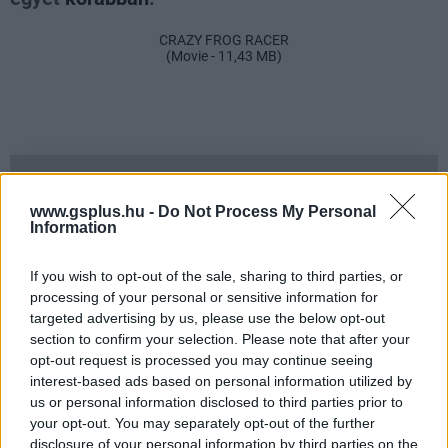
CRAZY FROG RACER
(Movie - 11,43 MB)
Loaded
:
Unmute
37.42%
SMASH by Meló-Diák: Homok, zene és a nyár legjobb
hangulata – Jön a második forduló! (X)
www.gsplus.hu -
Do Not Process My Personal
Július végén folytatódik a balatoni strandröplabda-
Information
sorozat.
If you wish to opt-out of the sale, sharing to third parties, or
processing of your personal or sensitive information for
targeted advertising by us, please use the below opt-out
section to confirm your selection. Please note that after your
Címkék:
#cikk
opt-out request is processed you may continue seeing
interest-based ads based on personal information utilized by
us or personal information disclosed to third parties prior to
your opt-out. You may separately opt-out of the further
disclosure of your personal information by third parties on the