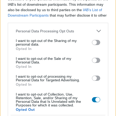
IAB’s list of downstream participants. This information may
also be disclosed by us to third parties on the
IAB’s List of
Downstream Participants
that may further disclose it to other
third parties.
[MOZi]
Feliratozott Csoda Csibe
Please note that this website/app uses one or more Google
Personal Data Processing Opt Outs
services and may gather and store information including but
Berkenye
|
2005 november 17. 12:59
not limited to your visit or usage behaviour. You may click to
I want to opt-out of the Sharing of my
personal data.
grant or deny consent to Google and its third-party tags to
Opted In
use your data for below specified purposes in below Google
Remélhetőleg már sokan észrevettétek, hogy a
consent section.
I want to opt-out of the Sale of my
pár hónapja megújult lemezmellékletünkön
Personal Data.
Opted In
mostantól feliratozva tekinthetitek meg a
I want to opt-out of processing my
mozielőzeteseket. A következő számban
Personal Data for Targeted Advertising.
található rovat is tartalmazni fog egy
Opted In
meglepetést, azonban most Ti, kedves
I want to opt-out of Collection, Use,
Retention, Sale, and/or Sharing of my
GameStar Online olvasók egy apró ajándékot
Personal Data that Is Unrelated with the
Purposes for which it was collected.
kaptok. Arról van szó, hogy az egyik előzetes
Opted Out
különböző okok miatt nem fog felkerülni a