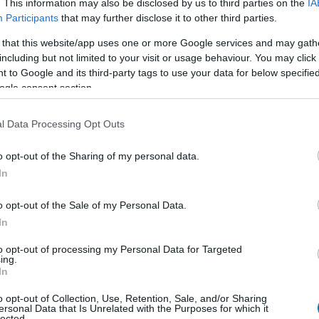
. This information may also be disclosed by us to third parties on the
IA
Participants
that may further disclose it to other third parties.
 that this website/app uses one or more Google services and may gath
including but not limited to your visit or usage behaviour. You may click 
 to Google and its third-party tags to use your data for below specifi
ogle consent section.
gy eredetileg készült egy harmadik epizód. A kivágott
l Data Processing Opt Outs
me, de kitudja, hogy hozzáférhetünk-e majd valaha. Az
deója tökéletesen összefoglalja.
o opt-out of the Sharing of my personal data.
In
o opt-out of the Sale of my Personal Data.
In
to opt-out of processing my Personal Data for Targeted
ing.
In
o opt-out of Collection, Use, Retention, Sale, and/or Sharing
ersonal Data that Is Unrelated with the Purposes for which it
lected.