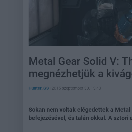
Metal Gear Solid V: T
megnézhetjük a kivág
Hunter_GS
|
2015 szeptember 30. 15:43
Sokan nem voltak elégedettek a Metal 
befejezésével, és talán okkal. A sztori 