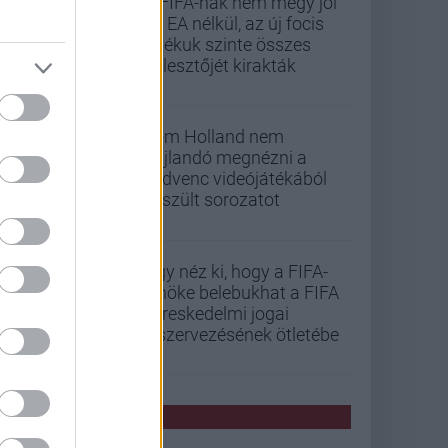
A FIFA-nak nem megy jól
az EA nélkül, az új focis
játékuk szinte összes
fejlesztőjét kirakták
Tom Holland nem
hajlandó megnézni a
kedvenc videójátékából
készült sorozatot
Úgy néz ki, hogy a FIFA-
elnöke belebukhat a FIFA
kereskedelmi jogai
kiszervezésének ötletébe
PCW HÍREK