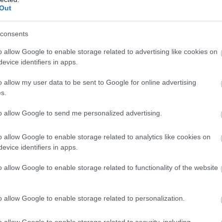
Out
consents
o allow Google to enable storage related to advertising like cookies on
evice identifiers in apps.
o allow my user data to be sent to Google for online advertising
s.
to allow Google to send me personalized advertising.
o allow Google to enable storage related to analytics like cookies on
: The Phantom Pain befejezésével?
evice identifiers in apps.
o allow Google to enable storage related to functionality of the website
b hangulata – Jön a második forduló! (X)
o allow Google to enable storage related to personalization.
sorozat.
o allow Google to enable storage related to security, including