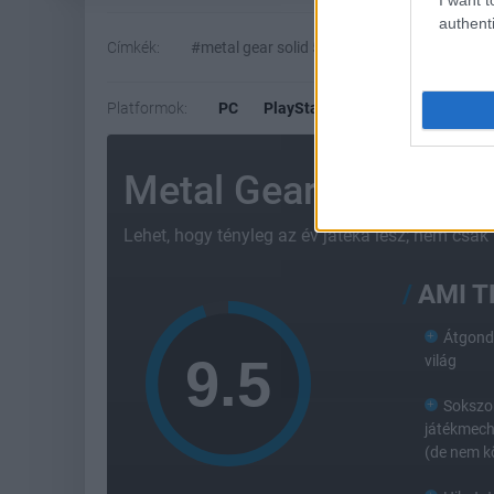
authenti
Címkék:
#metal gear solid 5: the phantom pain
#m
Platformok:
PC
PlayStation 3
PlayStation 4
Metal Gear Solid 5:
Lehet, hogy tényleg az év játéka lesz; nem csak
AMI 
Átgondo
világ
Sokszo
játékmech
(de nem k