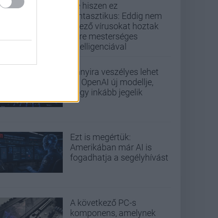
De hiszen ez
fantasztikus: Eddig nem
létező vírusokat hoztak
létre mesterséges
intelligenciával
Annyira veszélyes lehet
az OpenAI új modellje,
hogy inkább jegelik
Ezt is megértük:
Amerikában már AI is
fogadhatja a segélyhívást
A következő PC-s
komponens, amelynek