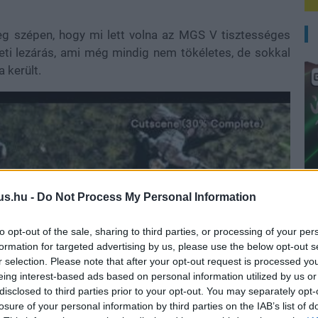
eg szépen, hogy mi lett volna az MGS V tisztességes
deti lezárás, ami még mindig nem tökéletes, de sokkal
 került.
us.hu -
Do Not Process My Personal Information
to opt-out of the sale, sharing to third parties, or processing of your per
E
formation for targeted advertising by us, please use the below opt-out s
r selection. Please note that after your opt-out request is processed y
eing interest-based ads based on personal information utilized by us or
disclosed to third parties prior to your opt-out. You may separately opt-
losure of your personal information by third parties on the IAB’s list of