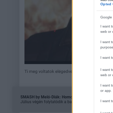
Opted 
Google 
I want t
web or d
I want t
purpose
I want 
I want t
Ti meg voltatok elégedve a Metal Gear Solid V
web or d
I want t
or app.
SMASH by Meló-Diák: Homok, zene és a nyár legjob
I want t
Július végén folytatódik a balatoni strandröplabda-
I want t