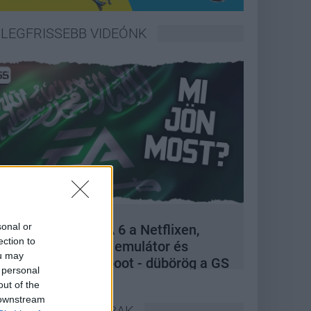
LEGFRISSEBB VIDEÓNK
sonal or
A felvásárlás, GTA 6 a Netflixen,
ection to
hivatalos Xbox 360 emulátor és
ou may
kukázott Penge reboot - dübörög a GS
 personal
Hype
out of the
 downstream