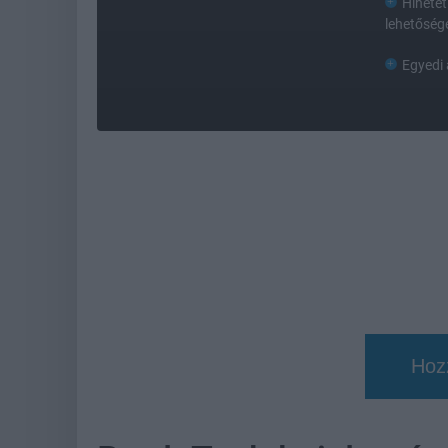
Hihetet
lehetőség
Egyedi
Hoz