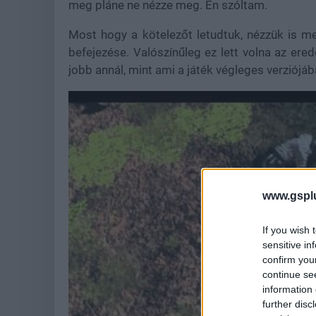
meg pláne ne nézze meg. Én szóltam.
Most hogy a kötelezőt letudtuk, nézzük is m
befejezése. Valószínűleg ez lett volna az ere
jobb annál, mint ami a játék végleges verziójába
www.gspl
If you wish 
sensitive in
confirm you
continue se
information 
further disc