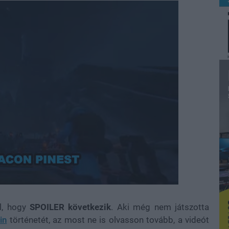
Loaded
:
100.00%
l, hogy
SPOILER következik
. Aki még nem játszotta
in
történetét, az most ne is olvasson tovább, a videót