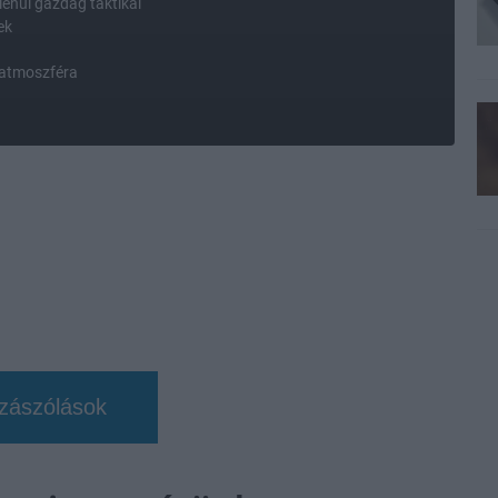
lenül gazdag taktikai
ek
 atmoszféra
zászólások