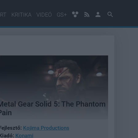
RT
KRITIKA
VIDEÓ
GS+
Metal Gear Solid 5: The Phantom
Pain
Fejlesztő:
Kojima Productions
Kiadó:
Konami