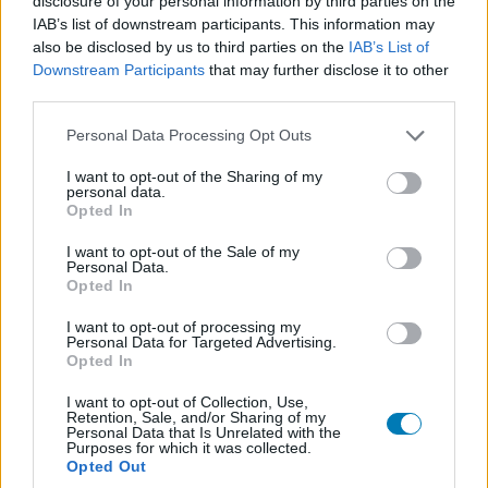
disclosure of your personal information by third parties on the
megtalálható az Elvira karakterére jellemző önirónia,
IAB’s list of downstream participants. This information may
ugyanakkor rengeteg véres módon lehet elhalálozni
also be disclosed by us to third parties on the
IAB’s List of
Downstream Participants
that may further disclose it to other
bennük - ami nem feltétlenül megszokott a
third parties.
kalandjátékoktól. Halloween ugyan nem kerül elő
bennük, a két játék mégis autentikus halloweeni
Please note that this website/app uses one or more Google
Personal Data Processing Opt Outs
services and may gather and store information including but
hangulatot áraszt.
not limited to your visit or usage behaviour. You may click to
I want to opt-out of the Sharing of my
personal data.
grant or deny consent to Google and its third-party tags to
Opted In
use your data for below specified purposes in below Google
consent section.
I want to opt-out of the Sale of my
Personal Data.
Opted In
I want to opt-out of processing my
Personal Data for Targeted Advertising.
Opted In
I want to opt-out of Collection, Use,
Retention, Sale, and/or Sharing of my
Personal Data that Is Unrelated with the
Purposes for which it was collected.
Opted Out