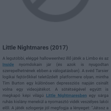
Little Nightmares (2017)
A legutóbbi, eléggé halloweenhez illő játék a Limbo és az
Inside
nyomdokain jár (és azok is nyugodtan
szerepelhetnének ebben a válogatásban). A svéd Tarsier
logikai fejtörőkkel teletűzdelt platformere olyan, mintha
Tim Burton egy különösen depressziós napján csinált
volna egy videojátékot. A sötétségével együtt is
megkapó képi világú
Little Nightmaresben
egy sárga
ruhás kislány menekül a nyomasztó vidék veszélyes lakói
elől. A játék szlogenje jól megfogja a lényeget: "Játssz a