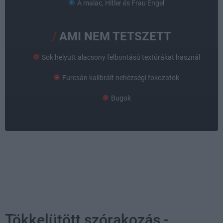
A malac, Hitler és Frau Engel
AMI NEM TETSZETT
Sok helyütt alacsony felbontású textúrákat használ
Furcsán kalibrált nehézségi fokozatok
Bugok
Tökkelütött szórakozás -