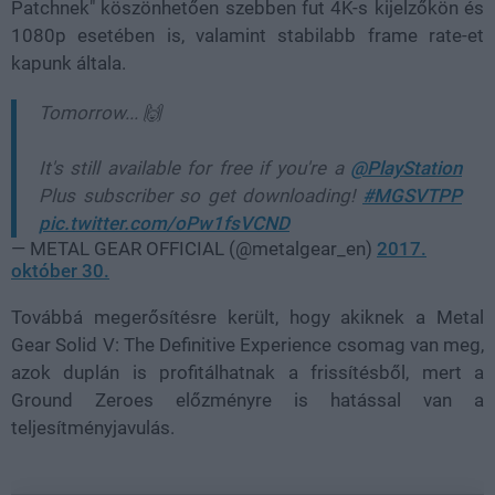
Patchnek" köszönhetően szebben fut 4K-s kijelzőkön és
1080p esetében is, valamint stabilabb frame rate-et
kapunk általa.
Tomorrow... 🙌
It's still available for free if you're a
@PlayStation
Plus subscriber so get downloading!
#MGSVTPP
pic.twitter.com/oPw1fsVCND
— METAL GEAR OFFICIAL (@metalgear_en)
2017.
október 30.
Továbbá megerősítésre került, hogy akiknek a Metal
Gear Solid V: The Definitive Experience csomag van meg,
azok duplán is profitálhatnak a frissítésből, mert a
Ground Zeroes előzményre is hatással van a
teljesítményjavulás.