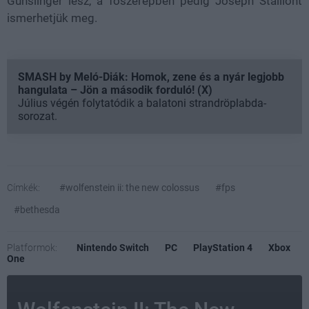
Gunslinger
lesz, a főszerepben pedig Joseph Stalliont
ismerhetjük meg.
SMASH by Meló-Diák: Homok, zene és a nyár legjobb
hangulata – Jön a második forduló! (X)
Július végén folytatódik a balatoni strandröplabda-
sorozat.
Címkék:
#wolfenstein ii: the new colossus
#fps
#bethesda
Platformok:
Nintendo Switch
PC
PlayStation 4
Xbox
One