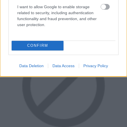
A szellemirtó Luiginak azóta is bérelt helye van a
I want to allow Google to enable storage
halloweeni válogatásokban, 2013-ban pedig megjelent a
related to security, including authentication
folytatás is 3DS-re.
functionality and fraud prevention, and other
user protection.
CONFIRM
Data Deletion
Data Access
Privacy Policy