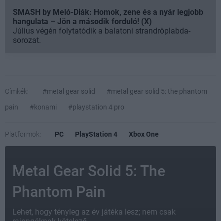
SMASH by Meló-Diák: Homok, zene és a nyár legjobb
hangulata – Jön a második forduló! (X)
Július végén folytatódik a balatoni strandröplabda-
sorozat.
Címkék:
#metal gear solid
#metal gear solid 5: the phantom
pain
#konami
#playstation 4 pro
Platformok:
PC
PlayStation 4
Xbox One
Metal Gear Solid 5: The
Phantom Pain
Lehet, hogy tényleg az év játéka lesz; nem csak