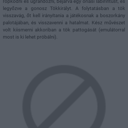
röpködni és ugrándozni, bejárva egy óriási labirintust, és
legyőzve a gonosz Tökkirályt. A folytatásban a tök
visszavág, őt kell irányítania a játékosnak a boszorkány
palotájában, és visszavenni a hatalmat. Kész művészet
volt kiismerni akkoriban a tök pattogását (emulátorral
most is ki lehet próbálni).