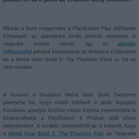
Loaded
:
Unmute
40.36%
Miután a Sony megemelte a PlayStation Plus előfizetés
költségeit, az ajándékba kínált játékok esetében is
nagyobb szintre váltott, így az
aktuális
felhozatallal
például behúzhatjuk az Amnesia Collectiont
és a Metal Gear Solid 5: The Phantom Paint is. De ez
nem minden.
A Konami a hivatalos Metal Gear Solid Twitteren
jelentette be, hogy mától tölthető a játék legújabb
frissítése, amelyet letöltve Hideo Kojima mesterműve is
kihasználhatja a PlayStation 4 Próban rejlő plusz
teljesítményt. A további üzenetekből az is kiderült, hogy
a
Metal Gear Solid 5: The Phantom Pain
az "Upgrade