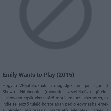
Emily Wants to Play (2015)
Hogy a VR-játékoknak is megadjuk, ami jár, álljon itt
Shawn Hitchcock (micsoda vezetéknév!) játéka.
Halloween egyik visszatérő motívuma az ijesztgetés, az
indie fejlesztő túlélő-horrorjában pedig egymásba érnek
a hirtelen előugrással ijesztgető jelenetek, vagyis a