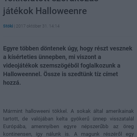
játékok Halloweenre
Stöki
|
2017 október 31. 14:14
Egyre többen döntenek úgy, hogy részt vesznek
a kísérteties ünnepben, mi viszont a
videojátékok szemszögéből foglalkozunk a
Halloweennel. Össze is szedtünk tíz címet
hozzá.
Loaded
:
Unmute
21.86%
Mármint halloweeni tökkel. A sokak által amerikainak
tartott, de valójában kelta gyökerű ünnep visszatalál
Európába, amennyiben egyre népszerűbb az öreg
kontinensen, így nálunk is. A magunk részéről egy