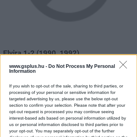
Elvira 1-2 (1990, 1992)
Elvira 1981-ben mutatkozott be a Movie Macabre című
www.gsplus.hu -
Do Not Process My Personal
Information
amerikai tévéműsorban: a hosszú combú, mellben erős,
sötét ruhába és sminkbe bújtatott nő B kategóriás
If you wish to opt-out of the sale, sharing to third parties, or
horrorfilmeket ajánlott a nézőknek. A sorozat évekig
processing of your personal or sensitive information for
sikerrel futott, Elvira pedig - akit a korábban Bond- és
targeted advertising by us, please use the below opt-out
Fellini-filmben is szereplő Cassandra Peterson formált
section to confirm your selection. Please note that after your
opt-out request is processed you may continue seeing
meg - a nyolcvanas évek egyik popkulturális ikonja lett.
interest-based ads based on personal information utilized by
Nem meglepő tehát, hogy két kalandjáték is készült róla
us or personal information disclosed to third parties prior to
a Horrorsoft fejlesztésében, Mistress of the Dark, illetve
your opt-out. You may separately opt-out of the further
The Jaws of Cerberus alcímmel. Mindkettőben