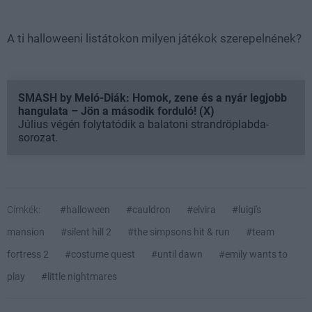
A ti halloweeni listátokon milyen játékok szerepelnének?
SMASH by Meló-Diák: Homok, zene és a nyár legjobb
hangulata – Jön a második forduló! (X)
Július végén folytatódik a balatoni strandröplabda-
sorozat.
Címkék:
#halloween
#cauldron
#elvira
#luigi's
mansion
#silent hill 2
#the simpsons hit & run
#team
fortress 2
#costume quest
#until dawn
#emily wants to
play
#little nightmares