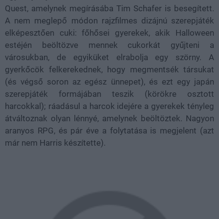
Quest, amelynek megírásába Tim Schafer is besegített.
A nem meglepő módon rajzfilmes dizájnú szerepjáték
elképesztően cuki: főhősei gyerekek, akik Halloween
estéjén beöltözve mennek cukorkát gyűjteni a
városukban, de egyiküket elrabolja egy szörny. A
gyerkőcök felkerekednek, hogy megmentsék társukat
(és végső soron az egész ünnepet), és ezt egy japán
szerepjáték formájában teszik (körökre osztott
harcokkal); ráadásul a harcok idejére a gyerekek tényleg
átváltoznak olyan lénnyé, amelynek beöltöztek. Nagyon
aranyos RPG, és pár éve a folytatása is megjelent (azt
már nem Harris készítette).