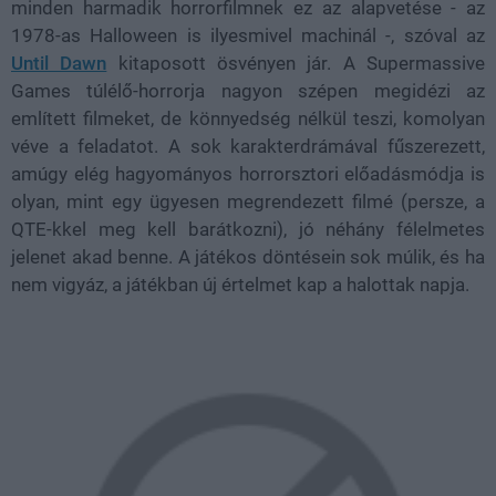
minden harmadik horrorfilmnek ez az alapvetése - az
1978-as Halloween is ilyesmivel machinál -, szóval az
Until Dawn
kitaposott ösvényen jár. A Supermassive
Games túlélő-horrorja nagyon szépen megidézi az
említett filmeket, de könnyedség nélkül teszi, komolyan
véve a feladatot. A sok karakterdrámával fűszerezett,
amúgy elég hagyományos horrorsztori előadásmódja is
olyan, mint egy ügyesen megrendezett filmé (persze, a
QTE-kkel meg kell barátkozni), jó néhány félelmetes
jelenet akad benne. A játékos döntésein sok múlik, és ha
nem vigyáz, a játékban új értelmet kap a halottak napja.