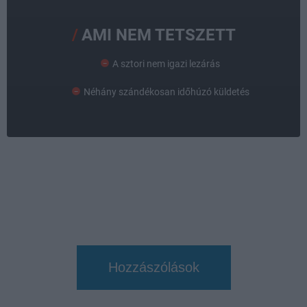
AMI NEM TETSZETT
A sztori nem igazi lezárás
Néhány szándékosan időhúzó küldetés
Hozzászólások