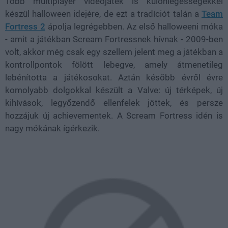
Több multiplayer videojáték is különlegességekkel
készül halloween idejére, de ezt a tradíciót talán a
Team
Fortress 2
ápolja legrégebben. Az első halloweeni móka
- amit a játékban Scream Fortressnek hívnak - 2009-ben
volt, akkor még csak egy szellem jelent meg a játékban a
kontrollpontok fölött lebegve, amely átmenetileg
lebénította a játékosokat. Aztán később évről évre
komolyabb dolgokkal készült a Valve: új térképek, új
kihívások, legyőzendő ellenfelek jöttek, és persze
hozzájuk új achievementek. A Scream Fortress idén is
nagy mókának ígérkezik.