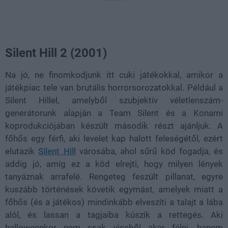
Silent Hill 2 (2001)
Na jó, ne finomkodjunk itt cuki játékokkal, amikor a
játékpiac tele van brutális horrorsorozatokkal. Például a
Silent Hillel, amelyből szubjektív véletlenszám-
generátorunk alapján a Team Silent és a Konami
koprodukciójában készült második részt ajánljuk. A
főhős egy férfi, aki levelet kap halott feleségétől, ezért
elutazik
Silent Hill
városába, ahol sűrű köd fogadja, és
addig jó, amíg ez a köd elrejti, hogy milyen lények
tanyáznak arrafelé. Rengeteg feszült pillanat, egyre
kuszább történések követik egymást, amelyek miatt a
főhős (és a játékos) mindinkább elveszíti a talajt a lába
alól, és lassan a tagjaiba kúszik a rettegés. Aki
halloweenkor nem csak viccből akar félni, hanem