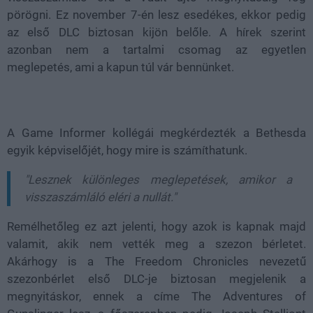
pörögni. Ez november 7-én lesz esedékes, ekkor pedig
az első DLC biztosan kijön belőle. A hírek szerint
azonban nem a tartalmi csomag az egyetlen
meglepetés, ami a kapun túl vár bennünket.
A Game Informer kollégái megkérdezték a Bethesda
egyik képviselőjét, hogy mire is számíthatunk.
"Lesznek különleges meglepetések, amikor a
visszaszámláló eléri a nullát."
Remélhetőleg ez azt jelenti, hogy azok is kapnak majd
valamit, akik nem vették meg a szezon bérletet.
Akárhogy is a The Freedom Chronicles nevezetű
szezonbérlet első DLC-je biztosan megjelenik a
megnyitáskor, ennek a címe
The Adventures of