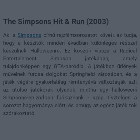
The Simpsons Hit & Run (2003)
Aki a
Simpsons
című rajzfilmsorozatot követi, az tudja,
hogy a készítők minden évadban különleges résszel
készülnek Halloweenre. Ez köszön vissza a Radical
Entertainment Simpson játékában, amely
tulajdonképpen egy GTA-paródia. A játékban űrlények
művelnek furcsa dolgokat Springfield városában, és a
játék végére gyakorlatilag rémtanyává változtatják azt:
az utolsó játékórák olyanok, mintha egy halloweeni
Simpsons-epizódban furikáznánk - szép tisztelgés a
sorozat hagyománya előtt, és amúgy az egész játék tök
szórakoztató.