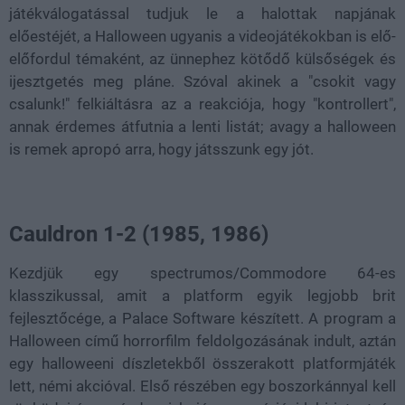
játékválogatással tudjuk le a halottak napjának
előestéjét, a Halloween ugyanis a videojátékokban is elő-
előfordul témaként, az ünnephez kötődő külsőségek és
ijesztgetés meg pláne. Szóval akinek a "csokit vagy
csalunk!" felkiáltásra az a reakciója, hogy "kontrollert",
annak érdemes átfutnia a lenti listát; avagy a halloween
is remek apropó arra, hogy játsszunk egy jót.
Cauldron 1-2 (1985, 1986)
Kezdjük egy spectrumos/Commodore 64-es
klasszikussal, amit a platform egyik legjobb brit
fejlesztőcége, a Palace Software készített. A program a
Halloween című horrorfilm feldolgozásának indult, aztán
egy halloweeni díszletekből összerakott platformjáték
lett, némi akcióval. Első részében egy boszorkánnyal kell