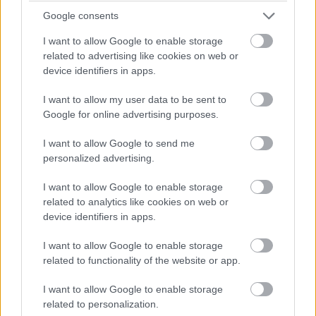
Google consents
I want to allow Google to enable storage
related to advertising like cookies on web or
device identifiers in apps.
I want to allow my user data to be sent to
Google for online advertising purposes.
Luigi's Mansion (2001)
I want to allow Google to send me
personalized advertising.
A Gamecube megjelenésekor nem szerepelt
Mario
játék
a premiercímek között, helyette a bajszos vízvezeték-
I want to allow Google to enable storage
szerelő visszatérő segítője, Luigi kapott egy saját
related to analytics like cookies on web or
játékot. És nem is rosszat, egy külső nézetes akció-
device identifiers in apps.
kalandot, amelyben a jó Lajosnak egy szellemek által
I want to allow Google to enable storage
megszállt kúriát kellett megtisztítania
related to functionality of the website or app.
csodaporszívójával. Persze egy nagy rakás cuki karakter,
ötlet és jól megtervezett pálya gondoskodott arról a
I want to allow Google to enable storage
nívóról, ami a Nintendo saját fejlesztésű játékait jellemzi.
related to personalization.