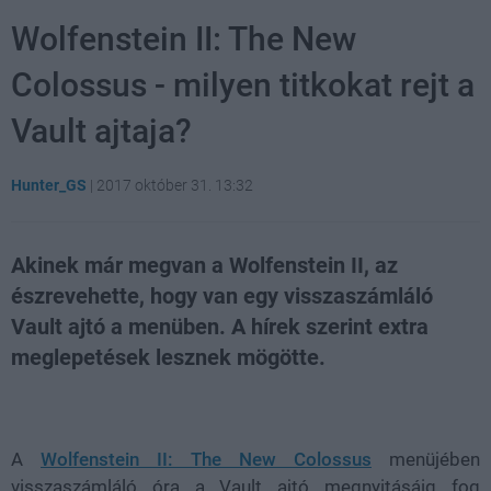
Wolfenstein II: The New
Colossus - milyen titkokat rejt a
Vault ajtaja?
Hunter_GS
|
2017 október 31. 13:32
Akinek már megvan a Wolfenstein II, az
észrevehette, hogy van egy visszaszámláló
Vault ajtó a menüben. A hírek szerint extra
meglepetések lesznek mögötte.
Loaded
:
Unmute
21.86%
A
Wolfenstein II: The New Colossus
menüjében
visszaszámláló óra a Vault ajtó megnyitásáig fog