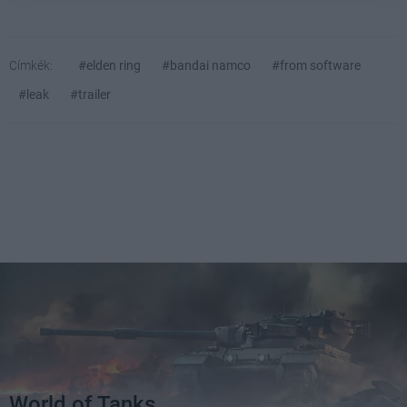
Címkék:
#elden ring
#bandai namco
#from software
#leak
#trailer
World of Tanks