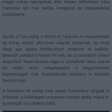
mégis sokan rajonganak érte, hiszen időközben kész
franchise lett már belőle, mangával és videojátékkal
kiegészülve.
Április 27-én pedig a World of Tanksbe is megérkeztek
az Actas stúdió alkotásán alapuló tartalmak, és rövid
ideig egy egész kollekciónyit érhetünk el belőlük.
Bekerült például a Panzer IV tank, de az animéből ismert
Anglerfish Team összes tagja is tiszteletét tette, szóval
ha valaki nincs megelégedve a hagyományos
legénységgel, már középiskolás lányokra is bízhatja
harckocsiját.
A fentieken túl pedig még egyéb kozmetikai tárgyak is
érkeztek, a különleges crossover cuccait pedig május 6-
ig érhetjük el a játékon belül.