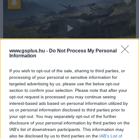
www.gsplus.hu -
Do Not Process My Personal
Information
If you wish to opt-out of the sale, sharing to third parties, or
Azonban azt fontos megjegyezni, hogy a már meglévő
processing of your personal or sensitive information for
targeted advertising by us, please use the below opt-out
wargaminges fiókotokkal nem tudjátok használni a
section to confirm your selection. Please note that after your
steames verziót, így a jelek szerint mindenképp friss
opt-out request is processed you may continue seeing
fiókkal lehet csak csatába vonulni.
interest-based ads based on personal information utilized by
us or personal information disclosed to third parties prior to
your opt-out. You may separately opt-out of the further
disclosure of your personal information by third parties on the
SMASH by Meló-Diák: Homok, zene és a nyár legjobb
IAB’s list of downstream participants. This information may
hangulata – Jön a második forduló! (X)
also be disclosed by us to third parties on the
IAB’s List of
Július végén folytatódik a balatoni strandröplabda-