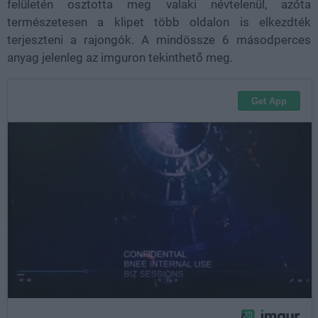
felületén osztotta meg valaki névtelenül, azóta
természetesen a klipet több oldalon is elkezdték
terjeszteni a rajongók. A mindössze 6 másodperces
anyag jelenleg az imguron tekinthető meg.