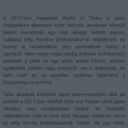
Loaded
:
Unmute
38.26%
A 2010-ben megjelent World of Tanks is azon
többjátékos alkotások közé tartozik, amelynek sikerült
talpon maradniuk egy már eléggé telített piacon,
ráadásul elég méretes játékostáborral rendelkezik, és
bizony új tartalmakból sem szenvednek hiányt a
rajongók. Nem olyan régen pedig érdekes kollaboráció
született a játék és egy olyan anime között, amiben
egyébként szintén nagy szerepük van a tankoknak, de
nem csak ez az egyetlen izgalmas fejlemény a
Wargaming címe körül.
Talán akadnak köztetek olyan anime-rajongók, akik jól
ismerik a 2012-ben elindult Girls und Panzer című japán
alkotást, ami középiskolás lányok és második
világháborús tankok köré épül. Nyugati szemmel nézve
ez elég furcsa kombinációnak tűnhet, de úgy tűnik,