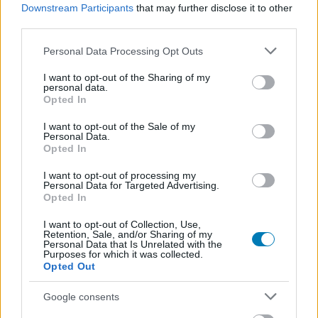
Downstream Participants
that may further disclose it to other
sorozat.
third parties.
Please note that this website/app uses one or more Google
Personal Data Processing Opt Outs
services and may gather and store information including but
not limited to your visit or usage behaviour. You may click to
I want to opt-out of the Sharing of my
Címkék:
#world of tanks
#wargaming
personal data.
grant or deny consent to Google and its third-party tags to
Opted In
use your data for below specified purposes in below Google
consent section.
Platformok:
PC
PlayStation 4
PlayStation 5
Xbox
I want to opt-out of the Sale of my
Personal Data.
One
Xbox Series X
Opted In
I want to opt-out of processing my
World of Tanks
Personal Data for Targeted Advertising.
Opted In
AMI TETSZETT
I want to opt-out of Collection, Use,
Retention, Sale, and/or Sharing of my
Personal Data that Is Unrelated with the
Purposes for which it was collected.
Opted Out
AMI NEM TETSZETT
Google consents