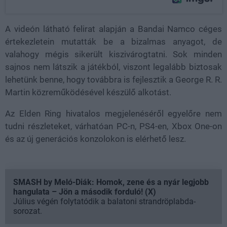
A videón látható felirat alapján a Bandai Namco céges
értekezletein mutatták be a bizalmas anyagot, de
valahogy mégis sikerült kiszivárogtatni. Sok minden
sajnos nem látszik a játékból, viszont legalább biztosak
lehetünk benne, hogy továbbra is fejlesztik a George R. R.
Martin közreműködésével készülő alkotást.
Az Elden Ring hivatalos megjelenéséről egyelőre nem
tudni részleteket, várhatóan PC-n, PS4-en, Xbox One-on
és az új generációs konzolokon is elérhető lesz.
SMASH by Meló-Diák: Homok, zene és a nyár legjobb
hangulata – Jön a második forduló! (X)
Július végén folytatódik a balatoni strandröplabda-
sorozat.