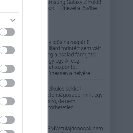
Samsung Galaxy Z Fold8
teszt – Útlevél a jövőbe
Egy idős házaspár 8
milliárd forintért sem vált
meg a család farmjától,
hogy egy AI cég
adatközpontot
építhessen a helyére
A jelkulcs sokkal
biztonságosabb, mint egy
jelszó, de nem
feltörhetetlen
A BMW-tulajdonosok nem