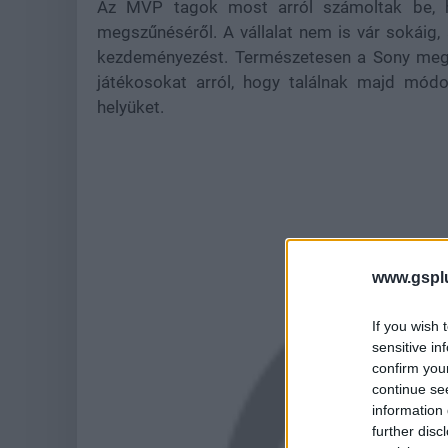
Az MVP tagok most arról számoltak be, h
megszűnéséről. A vállalat nem is vár sokáig,
kezdeményezést. Természetesen a Sony megk
játékosokat arról, hogy találnak majd módo
helyüket.
www.gspl
If you wish 
sensitive in
confirm you
continue se
information 
further disc