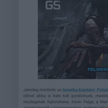
Loaded
:
Unmute
21.86%
Jelenleg mindenki az
Amerika Kapitány: Polgá
idővel abba is bele kell gondolnunk, medd
részlegének fejőstehene. Kevin Feige, a Mar
szerint követik a képregényeket, úgyhogy időve