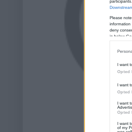
participants
Downstream 
Please note
information 
deny consent
in below Go
Persona
I want t
Opted 
I want t
Opted 
I want 
Advertis
Opted 
I want t
of my P
was col