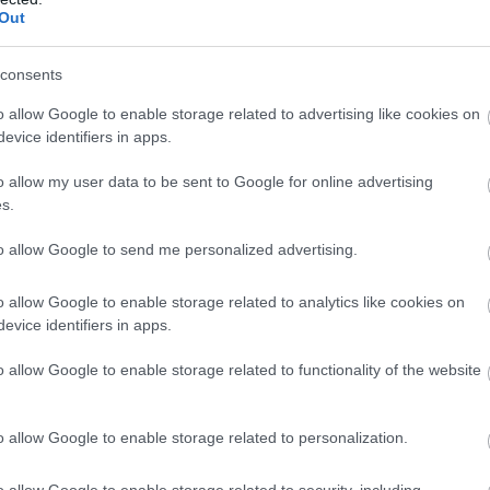
Out
rodás az MVP program körül, így várható volt, hogy
m számított, hogy a Sony elkaszálja az egészet.
consents
o allow Google to enable storage related to advertising like cookies on
evice identifiers in apps.
b hangulata – Jön a második forduló! (X)
o allow my user data to be sent to Google for online advertising
sorozat.
s.
to allow Google to send me personalized advertising.
o allow Google to enable storage related to analytics like cookies on
evice identifiers in apps.
o allow Google to enable storage related to functionality of the website
o allow Google to enable storage related to personalization.
o allow Google to enable storage related to security, including