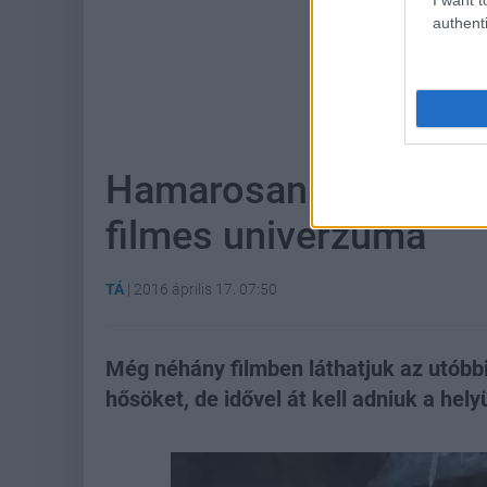
authenti
Hoz
Hamarosan nagyon me
filmes univerzuma
TÁ
|
2016 április 17. 07:50
Még néhány filmben láthatjuk az utób
hősöket, de idővel át kell adniuk a hel