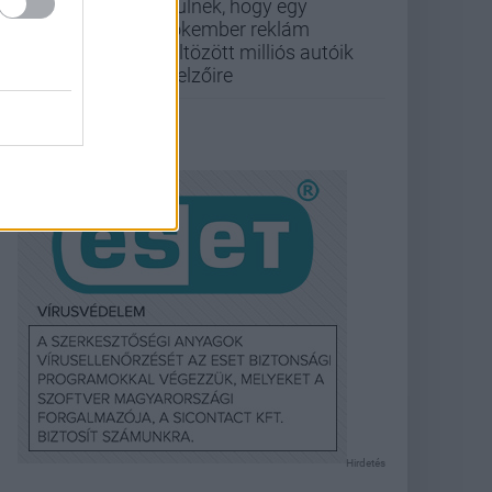
örülnek, hogy egy
Pókember reklám
költözött milliós autóik
kijelzőire
Hirdetés