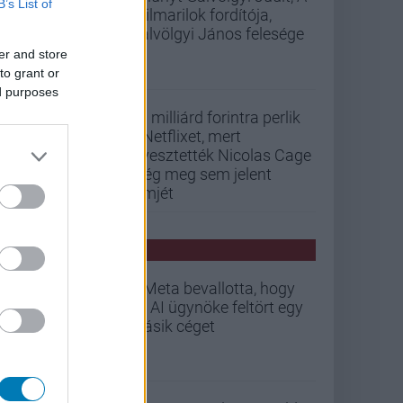
B’s List of
szilmarilok fordítója,
Gálvölgyi János felesége
er and store
to grant or
ed purposes
33 milliárd forintra perlik
a Netflixet, mert
elvesztették Nicolas Cage
még meg sem jelent
filmjét
PCW HÍREK
A Meta bevallotta, hogy
az AI ügynöke feltört egy
másik céget