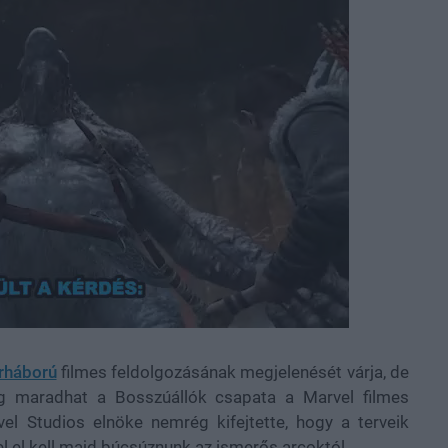
rháború
filmes feldolgozásának megjelenését várja, de
ig maradhat a Bosszúállók csapata a Marvel filmes
vel Studios elnöke nemrég kifejtette, hogy a terveik
l el kell majd búcsúznunk az ismerős arcoktól.