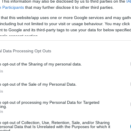
. This information may also be disclosed by us to third parties on the
IA
Participants
that may further disclose it to other third parties.
 that this website/app uses one or more Google services and may gath
including but not limited to your visit or usage behaviour. You may click 
 to Google and its third-party tags to use your data for below specifi
ogle consent section.
l Data Processing Opt Outs
o opt-out of the Sharing of my personal data.
In
o opt-out of the Sale of my Personal Data.
In
to opt-out of processing my Personal Data for Targeted
ing.
In
o opt-out of Collection, Use, Retention, Sale, and/or Sharing
ersonal Data that Is Unrelated with the Purposes for which it
lected.