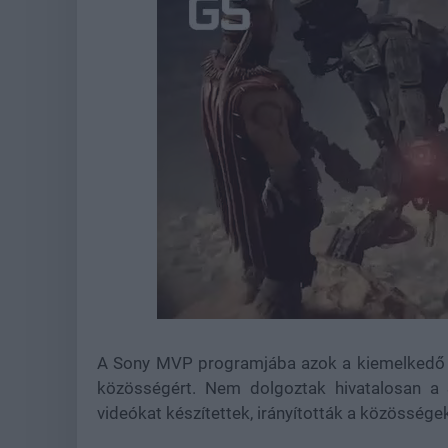
Loaded
:
Unmute
44.57%
A Sony MVP programjába azok a kiemelkedő já
közösségért. Nem dolgoztak hivatalosan a S
videókat készítettek, irányították a közössége