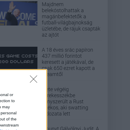
Majdnem
belekóstolhattak a
magánbefektetők a
futball-világbajnokság
üzletébe, de rájuk csapták
az ajtót
A 18 éves srác papíron
437 millió forintot
keresett a játékával, de
csak 650 ezret kapott a
Steamtől
Élete végéig
sonal or
kerekesszékbe
ection to
kényszerült a Rust
ou may
játékos, aki swatting
 personal
áldozata lett
out of the
 downstream
Elhunyt Gálvölgyi Judit, A