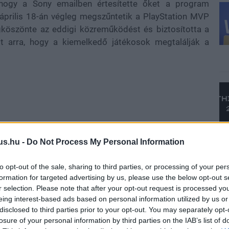
ogy a Sony emailben értesítette őket a program
 április 18-án végleg megszűntetik a PlayStation MVP
öszönte az eddigi közreműködést és biztosította a
t arra, hogy a kiemelkedő játékosok megtalálják a
us.hu -
Do Not Process My Personal Information
to opt-out of the sale, sharing to third parties, or processing of your per
formation for targeted advertising by us, please use the below opt-out s
r selection. Please note that after your opt-out request is processed y
eing interest-based ads based on personal information utilized by us or
disclosed to third parties prior to your opt-out. You may separately opt-
losure of your personal information by third parties on the IAB’s list of