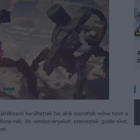
A
tékosok kerülhettek be, akik szerettek volna tenni a
ony-nak, de rendezvényeket szerveztek guide-okat,
ket.