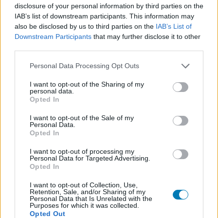
Csatlakozom
disclosure of your personal information by third parties on the
IAB’s list of downstream participants. This information may
also be disclosed by us to third parties on the
IAB’s List of
Downstream Participants
that may further disclose it to other
third parties.
SMASH by Meló-Diák: Homok, zene és a nyár legjobb
hangulata – Jön a második forduló! (X)
Please note that this website/app uses one or more Google
Personal Data Processing Opt Outs
Július végén folytatódik a balatoni strandröplabda-
services and may gather and store information including but
sorozat.
not limited to your visit or usage behaviour. You may click to
I want to opt-out of the Sharing of my
personal data.
grant or deny consent to Google and its third-party tags to
Opted In
use your data for below specified purposes in below Google
consent section.
I want to opt-out of the Sale of my
Personal Data.
Címkék:
#larian
#baldur's gate 3
#divinity
Opted In
#mesterséges intelligencia
I want to opt-out of processing my
Personal Data for Targeted Advertising.
Opted In
I want to opt-out of Collection, Use,
Retention, Sale, and/or Sharing of my
Personal Data that Is Unrelated with the
Purposes for which it was collected.
Opted Out