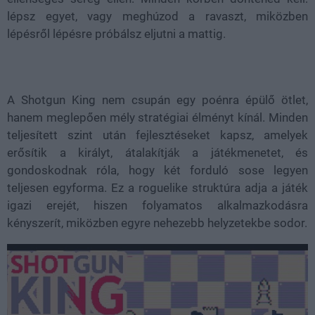
lépsz egyet, vagy meghúzod a ravaszt, miközben
lépésről lépésre próbálsz eljutni a mattig.
A Shotgun King nem csupán egy poénra épülő ötlet,
hanem meglepően mély stratégiai élményt kínál. Minden
teljesített szint után fejlesztéseket kapsz, amelyek
erősítik a királyt, átalakítják a játékmenetet, és
gondoskodnak róla, hogy két forduló sose legyen
teljesen egyforma. Ez a roguelike struktúra adja a játék
igazi erejét, hiszen folyamatos alkalmazkodásra
kényszerít, miközben egyre nehezebb helyzetekbe sodor.