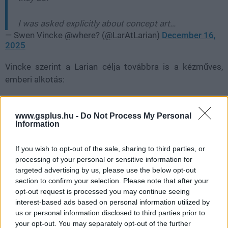
I was asked explicitly about concept art…
— Swen Vincke @where? (@LarAtLarian)
December 16,
2025
Vincke szerint a Larian célja továbbra is a
kézműves,
emberi alkotás
:
A
Divinity
végleges verziója Vincke szerint teljes
mértékben emberi kezek munkáját fogja tükrözni, és
www.gsplus.hu -
Do Not Process My Personal
Information
nem tartalmaz majd semmilyen AI-generált tartalmat.
If you wish to opt-out of the sale, sharing to third parties, or
Beszélgetnél velünk erről a hírről?
processing of your personal or sensitive information for
targeted advertising by us, please use the below opt-out
Lennél a GameStar közösség tagja? Gyere a
section to confirm your selection. Please note that after your
GameStar Party/Chat Facebook csoport
ba, dobj fel
opt-out request is processed you may continue seeing
interest-based ads based on personal information utilized by
témákat, dumálj régi és új GS írókkal, olvasókkal!
us or personal information disclosed to third parties prior to
your opt-out. You may separately opt-out of the further