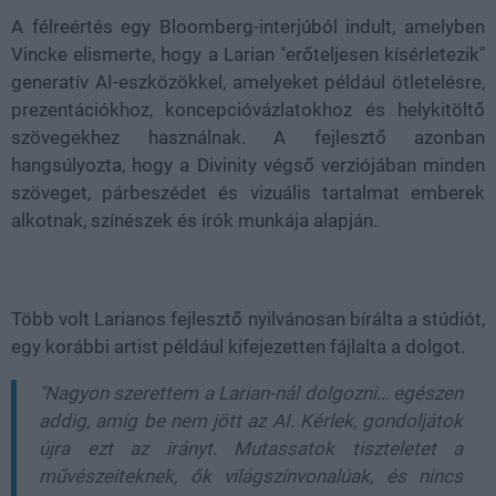
A félreértés egy
Bloomberg-interjúból
indult, amelyben
Vincke elismerte, hogy a Larian "erőteljesen kísérletezik"
generatív AI-eszközökkel, amelyeket például
ötletelésre,
prezentációkhoz, koncepcióvázlatokhoz és helykitöltő
szövegekhez
használnak. A fejlesztő azonban
hangsúlyozta, hogy a Divinity végső verziójában
minden
szöveget, párbeszédet és vizuális tartalmat emberek
alkotnak
, színészek és írók munkája alapján.
Több volt Larianos fejlesztő nyilvánosan bírálta a stúdiót,
egy korábbi artist például kifejezetten fájlalta a dolgot.
"Nagyon szerettem a Larian-nál dolgozni… egészen
addig, amíg be nem jött az AI. Kérlek, gondoljátok
újra ezt az irányt. Mutassatok tiszteletet a
művészeiteknek, ők világszínvonalúak, és nincs