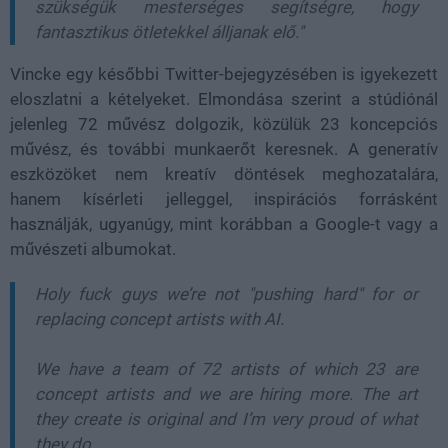
szükségük mesterséges segítségre, hogy
fantasztikus ötletekkel álljanak elő."
Vincke egy későbbi
Twitter-bejegyzésében
is igyekezett
eloszlatni a kételyeket. Elmondása szerint a stúdiónál
jelenleg
72 művész dolgozik, közülük 23 koncepciós
művész
, és további munkaerőt keresnek. A generatív
eszközöket nem kreatív döntések meghozatalára,
hanem kísérleti jelleggel, inspirációs forrásként
használják, ugyanúgy, mint korábban a Google-t vagy a
művészeti albumokat.
Holy fuck guys we’re not "pushing hard" for or
replacing concept artists with AI.
We have a team of 72 artists of which 23 are
concept artists and we are hiring more. The art
they create is original and I’m very proud of what
they do.