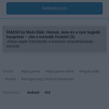
Feliratkozom
SMASH by Meló-Diák: Homok, zene és a nyár legjobb
hangulata – Jön a második forduló! (X)
Július végén folytatódik a balatoni strandröplabda-
sorozat.
Címkék:
#epic games
#epic games store
#ingyen játék
#mobil
#shotgun king: the final checkmate
Platformok:
Android
iOS