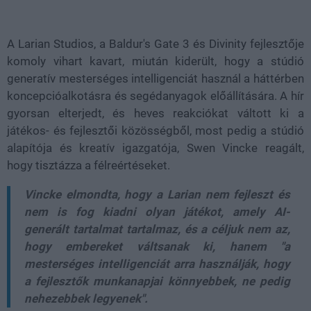
Loaded
:
Unmute
38.32%
A
Larian Studios,
a Baldur's Gate 3 és Divinity fejlesztője
komoly vihart kavart, miután kiderült, hogy a stúdió
generatív mesterséges intelligenciát
használ a háttérben
koncepcióalkotásra és segédanyagok előállítására. A hír
gyorsan elterjedt, és heves reakciókat váltott ki a
játékos- és fejlesztői közösségből, most pedig a stúdió
alapítója és kreatív igazgatója,
Swen Vincke
reagált,
hogy tisztázza a félreértéseket.
Vincke elmondta, hogy a Larian
nem fejleszt és
nem is fog kiadni olyan játékot, amely AI-
generált tartalmat tartalmaz
, és a céljuk nem az,
hogy embereket váltsanak ki, hanem "a
mesterséges intelligenciát arra használják, hogy
a fejlesztők munkanapjai könnyebbek, ne pedig
nehezebbek legyenek".