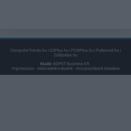
ComputerTrends.hu
|
GSPlus.hu
|
PCWPlus.hu
|
Puliwood.hu
|
Zoldpalya.hu
Kiadó:
BDPST Business Kft.
Impresszum
-
Adatvédelmi elveink
-
Hozzászólások kezelése