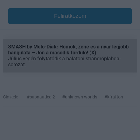
Feliratkozom
SMASH by Meló-Diák: Homok, zene és a nyár legjobb
hangulata – Jön a második forduló! (X)
Július végén folytatódik a balatoni strandröplabda-
sorozat.
Címkék:
#subnautica 2
#unknown worlds
#kfrafton