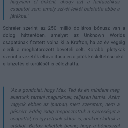
hagynám el önként, ahogy azt a fantasztikus
csapatot sem, amely szívét-lelkét beletette ebbe a
játékba."
Schreier szerint az 250 millió dolláros bónusz van a
dolog hátterében, amelyet az Unknown Worlds
csapatának fizetett volna ki a Krafton, ha az év végéig
elérik a meghatározott bevételi célt. Korábbi pletykák
szerint a vezetők eltávolítása és a játék késleltetése akár
e kifizetés elkerülését is célozhatta.
"Az a gondolat, hogy Max, Ted és én mindent meg
akartunk tartani magunknak, teljesen hamis. Azért
vagyok ebben az iparban, mert szeretem, nem a
pénzért. Eddig indig megosztottuk a nyereséget a
csapattal, és így tettünk akkor is, amikor eladtuk a
stúdiót. Biztos lehettek benne, hogy a bónusszal