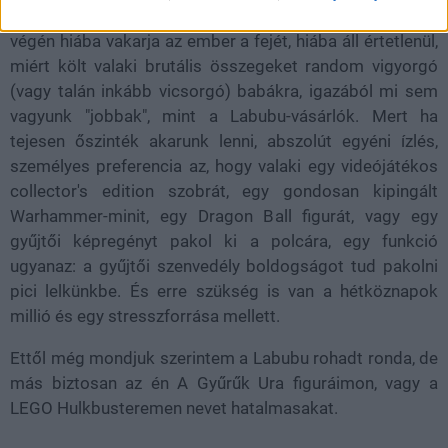
"legkedvesebb" arca a globális popkultúrában. És a nap
végén hiába vakarja az ember a fejét, hiába áll értetlenül,
miért költ valaki brutális összegeket random vigyorgó
(vagy talán inkább vicsorgó) babákra, igazából mi sem
vagyunk "jobbak", mint a Labubu-vásárlók. Mert ha
tejesen őszinték akarunk lenni, abszolút egyéni ízlés,
személyes preferencia az, hogy valaki egy videójátékos
collector's edition szobrát, egy gondosan kipingált
Warhammer-minit, egy Dragon Ball figurát, vagy egy
gyűjtői képregényt pakol ki a polcára, egy funkció
ugyanaz: a gyűjtői szenvedély boldogságot tud pakolni
pici lelkünkbe. És erre szükség is van a hétköznapok
millió és egy stresszforrása mellett.
Ettől még mondjuk szerintem a Labubu rohadt ronda, de
más biztosan az én A Gyűrűk Ura figuráimon, vagy a
LEGO Hulkbusteremen nevet hatalmasakat.