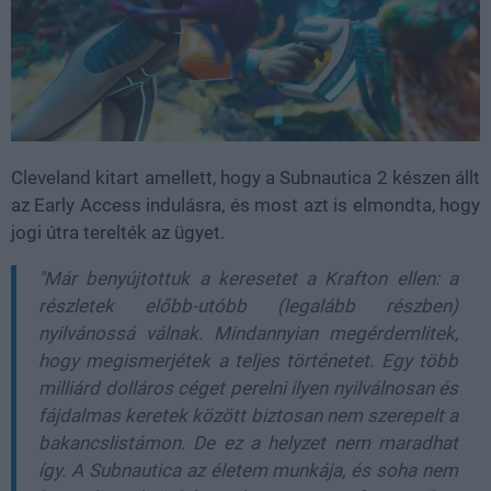
Cleveland kitart amellett, hogy a Subnautica 2 készen állt
az Early Access indulásra, és most azt is elmondta, hogy
jogi útra terelték az ügyet.
"Már benyújtottuk a keresetet a Krafton ellen: a
részletek előbb-utóbb (legalább részben)
nyilvánossá válnak. Mindannyian megérdemlitek,
hogy megismerjétek a teljes történetet. Egy több
milliárd dolláros céget perelni ilyen nyilválnosan és
fájdalmas keretek között biztosan nem szerepelt a
bakancslistámon. De ez a helyzet nem maradhat
így. A Subnautica az életem munkája, és soha nem