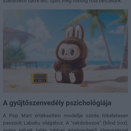
szerethető tükre lett. Igen, még mindig róla beszélünk:
A gyűjtőszenvedély pszichológiája
A Pop Mart értékesítési modellje szinte tökéletesen
passzolt Labubu világához. A "vakdobozos" (blind box),
avagy nálunk talán jobban értelmezhető elnevezéssel