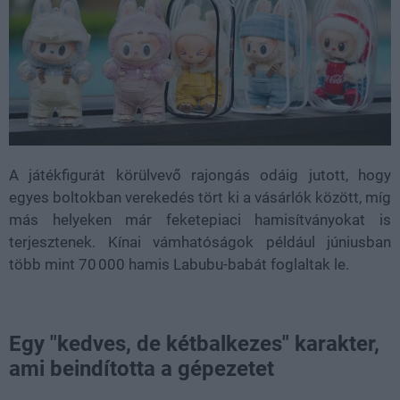
A játékfigurát körülvevő rajongás odáig jutott, hogy
egyes boltokban verekedés tört ki a vásárlók között, míg
más helyeken már feketepiaci hamisítványokat is
terjesztenek. Kínai vámhatóságok például júniusban
több mint 70 000 hamis Labubu-babát foglaltak le.
Egy "kedves, de kétbalkezes" karakter,
ami beindította a gépezetet