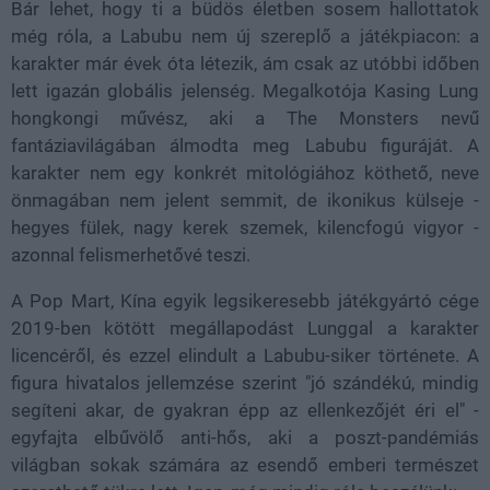
Bár lehet, hogy ti a büdös életben sosem hallottatok
még róla, a Labubu nem új szereplő a játékpiacon: a
karakter már évek óta létezik, ám csak az utóbbi időben
lett igazán globális jelenség. Megalkotója Kasing Lung
hongkongi művész, aki a The Monsters nevű
fantáziavilágában álmodta meg Labubu figuráját. A
karakter nem egy konkrét mitológiához köthető, neve
önmagában nem jelent semmit, de ikonikus külseje -
hegyes fülek, nagy kerek szemek, kilencfogú vigyor -
azonnal felismerhetővé teszi.
A Pop Mart, Kína egyik legsikeresebb játékgyártó cége
2019-ben kötött megállapodást Lunggal a karakter
licencéről, és ezzel elindult a Labubu-siker története. A
figura hivatalos jellemzése szerint "jó szándékú, mindig
segíteni akar, de gyakran épp az ellenkezőjét éri el" -
egyfajta elbűvölő anti-hős, aki a poszt-pandémiás
világban sokak számára az esendő emberi természet