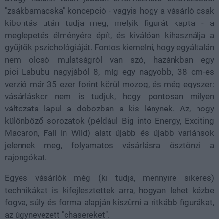
"zsákbamacska" koncepció - vagyis hogy a vásárló csak
kibontás után tudja meg, melyik figurát kapta - a
meglepetés élményére épít, és kiválóan kihasználja a
gyűjtők pszichológiáját. Fontos kiemelni, hogy egyáltalán
nem olcsó mulatságról van szó, hazánkban egy
pici Labubu nagyjából 8, míg egy nagyobb, 38 cm-es
verzió már 35 ezer forint körül mozog, és még egyszer:
vásárláskor nem is tudjuk, hogy pontosan milyen
változata lapul a dobozban a kis lénynek. Az, hogy
különböző sorozatok (például Big into Energy, Exciting
Macaron, Fall in Wild) alatt újabb és újabb variánsok
jelennek meg, folyamatos vásárlásra ösztönzi a
rajongókat.
Egyes vásárlók még (ki tudja, mennyire sikeres)
technikákat is kifejlesztettek arra, hogyan lehet kézbe
fogva, súly és forma alapján kiszűrni a ritkább figurákat,
az úgynevezett "chasereket".