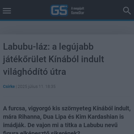
Labubu-láz: a legújabb
játékőrület Kínából indult
világhódító útra
Csirke
|
2025 július 11. 18:35
A furcsa, vigyorgó kis szörnyeteg Kínából indult,
mára Rihanna, Dua Lipa és Kim Kardashian is
imádják. De vajon mi a titka a Labubu nevű
figura elképesztő sikerének?