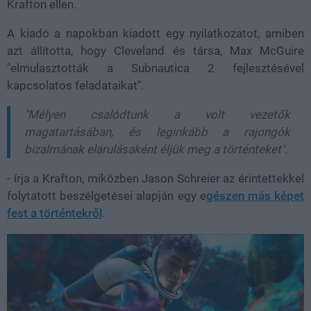
Krafton ellen.
A kiadó a napokban kiadott egy nyilatkozatot, amiben
azt állította, hogy Cleveland és társa, Max McGuire
"elmulasztották a Subnautica 2 fejlesztésével
kapcsolatos feladataikat".
"Mélyen csalódtunk a volt vezetők
magatartásában, és leginkább a rajongók
bizalmának elárulásaként éljük meg a történteket".
- írja a Krafton, miközben Jason Schreier az érintettekkel
folytatott beszélgetései alapján egy e
gészen más képet
fest a történtekről
.