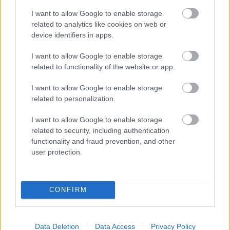
jön szembe GSO-n vagy a social médiában. Segítünk,
I want to allow Google to enable storage
hogy naprakész maradj, kiválogatjuk neked a
related to analytics like cookies on web or
device identifiers in apps.
legjobbakat,
iratkozz fel hírlevelünkre!
I want to allow Google to enable storage
related to functionality of the website or app.
Kijelentem, hogy az
adatkezelési nyilatkozat
tartalmát
I want to allow Google to enable storage
megismertem és azt elfogadom.
related to personalization.
Feliratkozom
I want to allow Google to enable storage
related to security, including authentication
functionality and fraud prevention, and other
Vajon meddig tart a Labubu-láz?
user protection.
Mint minden trend, a Labubu-babákat övező hype is
kifulladhat, vagy akár új szintre is emelkedhet. Egy
CONFIRM
biztos: a Labubu ma már nem csupán egy sokadik
random figura a gyerekszobában. Ez a franchise világ új
kedvence lett, és egyúttal a Kína legújabb,
Data Deletion
Data Access
Privacy Policy