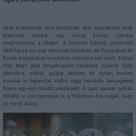
Loaded
:
Unmute
100.00%
Akár aranyosnak, akár ijesztőnek, akár egyszerűen csak
bizarrnak találjuk, egy dolog biztos: Labubu
meghódította a világot. A különös külsejű, plüss-vinil
játékfigura ma már nemcsak Ázsiában, de Európában és
Észak-Amerikában is kultikus státuszra tett szert. A kínai
Pop Mart által forgalmazott karaktert sztárok tűzik
táskáikra, milliók gyűjtik aktívan, és sokan hosszú
sorokat is hajlandók kiállni, vagy horribilis összegeket
fizetni egy-egy ritkább példányért. Ó igen, vannak nyilván
ritkább is szörnyecskék is, a Pokémon óta tudjuk, hogy
ez menő dolog.