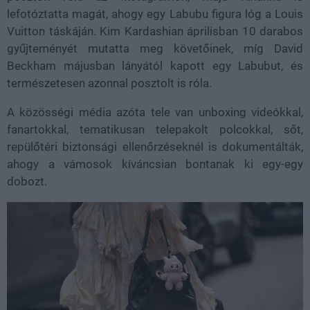
lefotóztatta magát, ahogy egy Labubu figura lóg a Louis
Vuitton táskáján. Kim Kardashian áprilisban 10 darabos
gyűjteményét mutatta meg követőinek, míg David
Beckham májusban lányától kapott egy Labubut, és
természetesen azonnal posztolt is róla.
A közösségi média azóta tele van unboxing videókkal,
fanartokkal, tematikusan telepakolt polcokkal, sőt,
repülőtéri biztonsági ellenőrzéseknél is dokumentálták,
ahogy a vámosok kíváncsian bontanak ki egy-egy
dobozt.