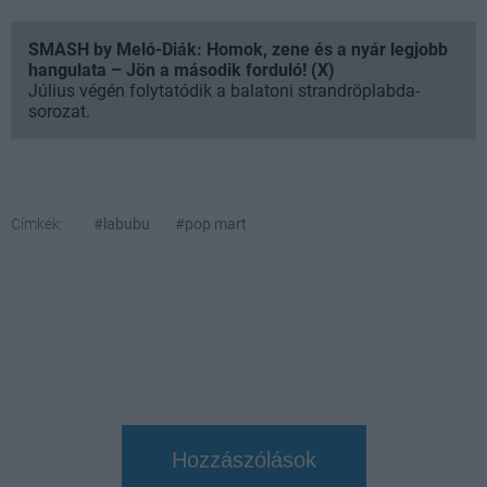
SMASH by Meló-Diák: Homok, zene és a nyár legjobb
hangulata – Jön a második forduló! (X)
Július végén folytatódik a balatoni strandröplabda-
sorozat.
Címkék:
#labubu
#pop mart
Hozzászólások