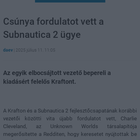
Csúnya fordulatot vett a
Subnautica 2 ügye
daev
|
2025 július 11. 11:05
Az egyik elbocsájtott vezető bepereli a
kiadásért felelős Kraftont.
Loaded
:
Unmute
80.89%
A Krafton és a Subnautica 2 fejlesztőcsapatának korábbi
vezetői közötti vita újabb fordulatot vett, Charlie
Cleveland, az Unknown Worlds társalapítója
megerősítette a Redditen, hogy keresetet nyújtottak be