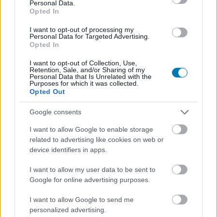
Personal Data.
nyelven, amit az egész világ megért". A kínai soft power,
Opted In
amely az elmúlt években megkopott a világjárvány és a
nyugati-kínai feszültségek nyomán, most új lendületet
I want to opt-out of processing my
Personal Data for Targeted Advertising.
kapott egy kedves(nek gondolt) kis szörnyeteg révén.
Opted In
Elemzők szerint a jelenség arra is rávilágít, hogy a kínai
I want to opt-out of Collection, Use,
Retention, Sale, and/or Sharing of my
márkák - legyen szó elektromos autókról, mesterséges
Personal Data that Is Unrelated with the
Purposes for which it was collected.
intelligenciáról vagy éppen játékfigurákról - egyre
Opted Out
nehezebben hagyhatók figyelmen kívül. Chris Pereira, a
kínai piaccal foglalkozó iMpact tanácsadócég vezetője
Google consents
így fogalmazott:
I want to allow Google to enable storage
related to advertising like cookies on web or
"A BYD, a DeepSeek vagy a Pop Mart egyvalamiben
device identifiers in apps.
közösek - annyira jók, hogy senkit sem érdekel,
hogy Kínából jöttek."
I want to allow my user data to be sent to
Google for online advertising purposes.
Nem akarsz lemaradni semmiről?
I want to allow Google to send me
personalized advertising.
Rengeteg hír és cikk vár rád, lehet, hogy éppen nem