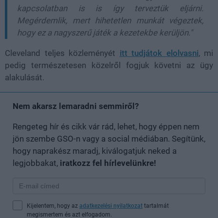
kapcsolatban is is így terveztük eljárni.
Megérdemlik, mert hihetetlen munkát végeztek,
hogy ez a nagyszerű játék a kezetekbe kerüljön."
Cleveland teljes közleményét
itt tudjátok elolvasni
, mi
pedig természetesen közelről fogjuk követni az ügy
alakulását.
Nem akarsz lemaradni semmiről?
Rengeteg hír és cikk vár rád, lehet, hogy éppen nem
jön szembe GSO-n vagy a social médiában. Segítünk,
hogy naprakész maradj, kiválogatjuk neked a
legjobbakat,
iratkozz fel hírlevelünkre!
Kijelentem, hogy az
adatkezelési nyilatkozat
tartalmát
megismertem és azt elfogadom.