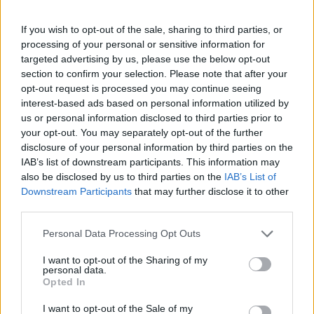
jegyzett vállalat részvényei az elmúlt egy évben több
mint ötszörösükre drágultak.
If you wish to opt-out of the sale, sharing to third parties, or
processing of your personal or sensitive information for
targeted advertising by us, please use the below opt-out
section to confirm your selection. Please note that after your
opt-out request is processed you may continue seeing
interest-based ads based on personal information utilized by
us or personal information disclosed to third parties prior to
your opt-out. You may separately opt-out of the further
disclosure of your personal information by third parties on the
IAB’s list of downstream participants. This information may
also be disclosed by us to third parties on the
IAB’s List of
Downstream Participants
that may further disclose it to other
third parties.
Please note that this website/app uses one or more Google
A kínai soft power új arca?
Personal Data Processing Opt Outs
services and may gather and store information including but
not limited to your visit or usage behaviour. You may click to
I want to opt-out of the Sharing of my
A kínai állami média is felfigyelt a Labubu-jelenségre. A
personal data.
grant or deny consent to Google and its third-party tags to
Opted In
Xinhua hírügynökség szerint a játékfigura "bemutatja a
use your data for below specified purposes in below Google
kínai kreativitást, minőséget és kultúrát egy olyan
consent section.
I want to opt-out of the Sale of my