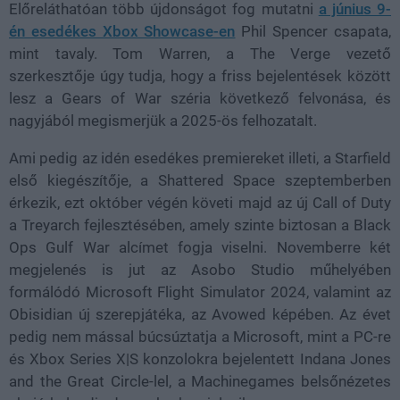
Előreláthatóan több újdonságot fog mutatni
a június 9-
én esedékes Xbox Showcase-en
Phil Spencer csapata,
mint tavaly. Tom Warren, a The Verge vezető
szerkesztője úgy tudja, hogy a friss bejelentések között
lesz a Gears of War széria következő felvonása, és
nagyjából megismerjük a 2025-ös felhozatalt.
Ami pedig az idén esedékes premiereket illeti, a Starfield
első kiegészítője, a Shattered Space szeptemberben
érkezik, ezt október végén követi majd az új Call of Duty
a Treyarch fejlesztésében, amely szinte biztosan a Black
Ops Gulf War alcímet fogja viselni. Novemberre két
megjelenés is jut az Asobo Studio műhelyében
formálódó Microsoft Flight Simulator 2024, valamint az
Obisidian új szerepjátéka, az Avowed képében. Az évet
pedig nem mással búcsúztatja a Microsoft, mint a PC-re
és Xbox Series X|S konzolokra bejelentett Indana Jones
and the Great Circle-lel, a Machinegames belsőnézetes