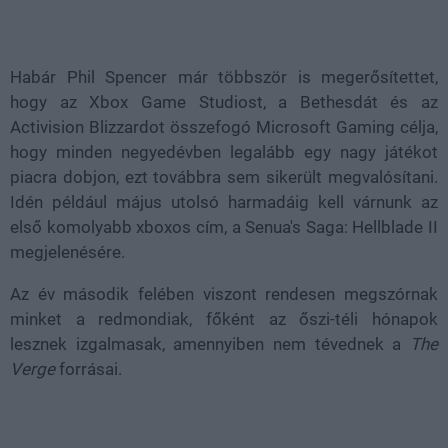
Loaded
:
Unmute
38.08%
Habár Phil Spencer már többször is megerősítettet,
hogy az Xbox Game Studiost, a Bethesdát és az
Activision Blizzardot összefogó Microsoft Gaming célja,
hogy minden negyedévben legalább egy nagy játékot
piacra dobjon, ezt továbbra sem sikerült megvalósítani.
Idén például május utolsó harmadáig kell várnunk az
első komolyabb xboxos cím, a Senua's Saga: Hellblade II
megjelenésére.
Az év második felében viszont rendesen megszórnak
minket a redmondiak, főként az őszi-téli hónapok
lesznek izgalmasak, amennyiben nem tévednek a
The
Verge
forrásai.