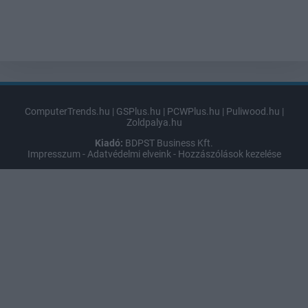
ComputerTrends.hu
|
GSPlus.hu
|
PCWPlus.hu
|
Puliwood.hu
|
Zoldpalya.hu
Kiadó:
BDPST Business Kft.
Impresszum
-
Adatvédelmi elveink
-
Hozzászólások kezelése