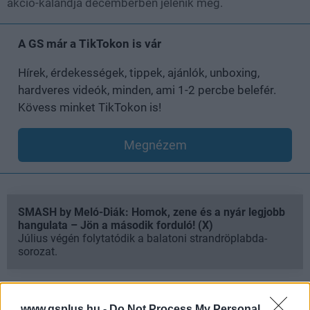
akció-kalandja decemberben jelenik meg.
A GS már a TikTokon is vár
Hírek, érdekességek, tippek, ajánlók, unboxing,
hardveres videók, minden, ami 1-2 percbe belefér.
Kövess minket TikTokon is!
Megnézem
SMASH by Meló-Diák: Homok, zene és a nyár legjobb
hangulata – Jön a második forduló! (X)
Július végén folytatódik a balatoni strandröplabda-
sorozat.
www.gsplus.hu -
Do Not Process My Personal