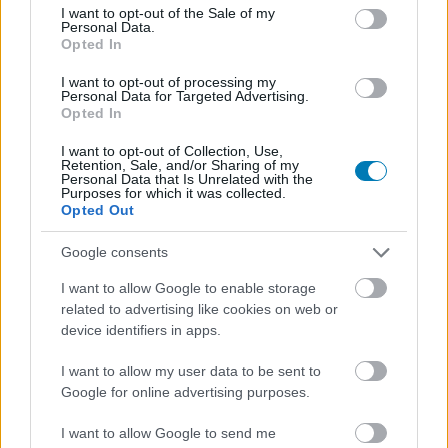
consent section.
I want to opt-out of the Sale of my
birodalom utolsó trailere
Personal Data.
Opted In
Szada
|
2024 április 30. 20:03
I want to opt-out of processing my
Personal Data for Targeted Advertising.
Opted In
Wes Ball rendezése látványos lesz, az
I want to opt-out of Collection, Use,
Retention, Sale, and/or Sharing of my
egyértelmű, de ennél több is lehet belőle.
Personal Data that Is Unrelated with the
Purposes for which it was collected.
Opted Out
Loaded
:
Unmute
21.65%
Google consents
Pierre Boulle 1963-as regényét először 1968-ban
I want to allow Google to enable storage
adaptálták, azóta pedig számos film készült az
related to advertising like cookies on web or
emberiség felett uralkodó majmokról, több rebootot is
device identifiers in apps.
megért a franchise. Legutóbb 2011-ben került rá sor,
I want to allow my user data to be sent to
amikor Rupert Wyatt (A majmok bolygója: Lázadás)
Google for online advertising purposes.
megalapozta Caesar (Andy Serkis) történetét, Matt
Reeves (A majmok bolygója: Forradalom, A majmok
I want to allow Google to send me