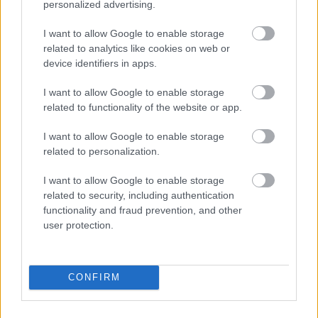
bolygója: Háború) pedig folyatta és befejezte azt. Most
personalized advertising.
ismételten elérkezett a reboot ideje, ezúttal Az útvesztő-
I want to allow Google to enable storage
szériával a posztapokaliptikus történetek terén komoly
related to analytics like cookies on web or
tapasztalatot szerző Wes Ball vette kezébe az irányítást.
device identifiers in apps.
A majmok bolygója: A birodalomban három évszázaddal
I want to allow Google to enable storage
járunk Caesar halála után és az időközben a Föld uraivá
related to functionality of the website or app.
vált főemlősök új generációjának történetét ismerhetjük
meg, amelynek egyik tagja, Proximus Caesar magához
I want to allow Google to enable storage
related to personalization.
akarja ragadni a hatalmat az emberiség egykori
tudásának megszerzésével. Csakhogy az útjában áll egy
I want to allow Google to enable storage
fiatal csimpánz, Noa, és egy fiatal nő, Nova, aki sokkal
related to security, including authentication
eszesebb a primitív ösztönlények szintjére
functionality and fraud prevention, and other
visszafejlődött embertársainál.
user protection.
CONFIRM
Csak pár hete annak, hogy egy izgalmas,
szinkronos
kedvcsinálóval elmerülhettünk
a Freya Allant (Vaják,