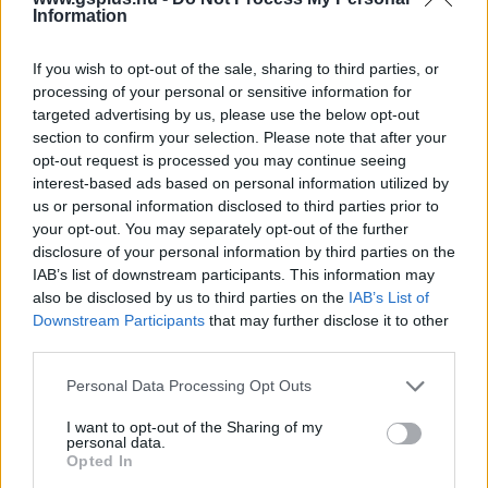
Information
Címkék:
#microsoft
#xbox
#avowed
#indiana jones
and the great circle
#microsoft flight simulator 2024
#starfield:
If you wish to opt-out of the sale, sharing to third parties, or
shattered space
#call of duty: black ops gulf war
processing of your personal or sensitive information for
targeted advertising by us, please use the below opt-out
section to confirm your selection. Please note that after your
opt-out request is processed you may continue seeing
interest-based ads based on personal information utilized by
us or personal information disclosed to third parties prior to
your opt-out. You may separately opt-out of the further
disclosure of your personal information by third parties on the
IAB’s list of downstream participants. This information may
also be disclosed by us to third parties on the
IAB’s List of
Downstream Participants
that may further disclose it to other
Hozzászólások
third parties.
Please note that this website/app uses one or more Google
Personal Data Processing Opt Outs
services and may gather and store information including but
Minden eddiginél többet mutat
not limited to your visit or usage behaviour. You may click to
I want to opt-out of the Sharing of my
personal data.
grant or deny consent to Google and its third-party tags to
Opted In
A majmok bolygója: A
use your data for below specified purposes in below Google