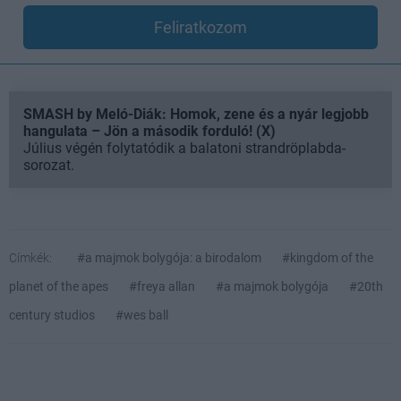
Feliratkozom
SMASH by Meló-Diák: Homok, zene és a nyár legjobb
hangulata – Jön a második forduló! (X)
Július végén folytatódik a balatoni strandröplabda-
sorozat.
Címkék:
#a majmok bolygója: a birodalom
#kingdom of the
planet of the apes
#freya allan
#a majmok bolygója
#20th
century studios
#wes ball