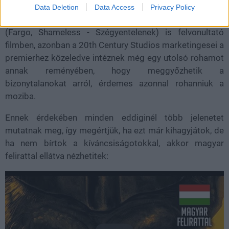
Baghead), Owen Teague-et (Az 1-2, The Stand), Kevin
Data Deletion
Data Access
Privacy Policy
Durandet (Locke & Key, Nagypályások), William H. Macyt
(Fargo, Shameless - Szégyentelenek) is felvonultató
filmben, azonban a 20th Century Studios marketingesei a
premierhez közeledve intéznek még egy utolsó rohamot
annak reményében, hogy meggyőzhetik a
bizonytalanokat arról, érdemes azonnal rohanniuk a
moziba.
Ennek érdekében minden eddiginél több jelenetet
mutatnak meg, így megértjük, ha ezt már kihagyjátok, de
ha nem bírtok a kíváncsiságotokkal, akkor magyar
felirattal ellátva nézhetitek: