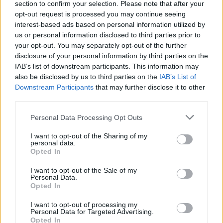
világháború idején, pláne nem Párizsban, úgyhogy
section to confirm your selection. Please note that after your
lehetne még ezen a területen kísérletezgetni. A
opt-out request is processed you may continue seeing
interest-based ads based on personal information utilized by
fejlesztőcsapatot egyébként nem sokkal a The Saboteur
us or personal information disclosed to third parties prior to
megjelenése után bezárta az EA, emiatt pedig pláne
your opt-out. You may separately opt-out of the further
kétségeink vannak afelől, hogy leporolja-e a franchise-t a
disclosure of your personal information by third parties on the
kiadó.
IAB’s list of downstream participants. This information may
also be disclosed by us to third parties on the
IAB’s List of
Downstream Participants
that may further disclose it to other
third parties.
Please note that this website/app uses one or more Google
Personal Data Processing Opt Outs
services and may gather and store information including but
not limited to your visit or usage behaviour. You may click to
I want to opt-out of the Sharing of my
personal data.
grant or deny consent to Google and its third-party tags to
Opted In
use your data for below specified purposes in below Google
consent section.
I want to opt-out of the Sale of my
Personal Data.
Opted In
I want to opt-out of processing my
Personal Data for Targeted Advertising.
Opted In