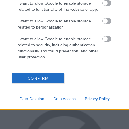
Ha nem kezelték volna mostohagyermekként,
I want to allow Google to enable storage
valószínűleg egy izgalmas, alienes kooperatív játékot
related to functionality of the website or app.
kapunk, de ehelyett egy technikai problémáktól
I want to allow Google to enable storage
hemzsegő, ronda, buta mesterséges intelligenciával
related to personalization.
rendelkező ellenfelekkel teli katyvasz lett az egész,
aminek gyakorlatilag egyetlen elemét sem sikerült
I want to allow Google to enable storage
related to security, including authentication
eltalálni, talán a multiban lelhettünk némi örömöt. Még
functionality and fraud prevention, and other
perek is indultak miatta.
user protection.
Most készül az
Aliens: Fireteam
, mely talán olyasmi
élményt adhat, amire a Colonial Marinestól vágytunk, de
CONFIRM
még vannak kétségeink. Igyekszünk pozitívan hozzáállni.
Data Deletion
Data Access
Privacy Policy