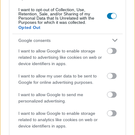
I want to opt-out of Collection, Use,
Retention, Sale, and/or Sharing of my
Personal Data that Is Unrelated with the
Purposes for which it was collected.
Opted Out
Google consents
Aliens: Colonial Marines
I want to allow Google to enable storage
related to advertising like cookies on web or
device identifiers in apps.
A Gearbox nem arról híres, hogy lelkiismeretesen
dolgozik, és hogy a rá bízott franchise-okkal a
I want to allow my user data to be sent to
legnagyobb körültekintéssel bánik - gondoljunk csak a
Google for online advertising purposes.
Duke Nukem Foreverre, amiből annak ellenére nem lett
egy értékelhető játék, hogy az Aliens: Colonial Marines
I want to allow Google to send me
personalized advertising.
háttérbe szorult miatta. Az Alien-adaptáción hat éven át
dolgozott a csapat, de jobban érdekelte őket egyrészt a
I want to allow Google to enable storage
DNF, másrészt a Borderlands 2 - igaz, legalább az utóbbi
related to analytics like cookies on web or
jól sikerült.
device identifiers in apps.