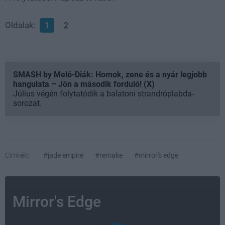
Oldalak:
1
2
SMASH by Meló-Diák: Homok, zene és a nyár legjobb
hangulata – Jön a második forduló! (X)
Július végén folytatódik a balatoni strandröplabda-
sorozat.
Címkék:
#jade empire
#remake
#mirror's edge
Mirror's Edge