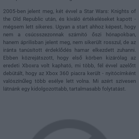
2005-ben jelent meg, két évvel a Star Wars: Knights of
the Old Republic után, és kiváló értékeléseket kapott -
mégsem lett sikeres. Ugyan a start ahhoz képest, hogy
nem a csúcsszezonnak számító őszi hónapokban,
hanem áprilisban jelent meg, nem sikerült rosszul, de az
iránta tanúsított érdeklődés hamar elkezdett zuhanni.
Ebben közrejátszott, hogy első körben kizárólag az
eredeti Xboxra volt kapható, mi több, fél évvel azelőtt
debütált, hogy az Xbox 360 piacra került - nyitócímként
valószínűleg több esélye lett volna. Mi azért szívesen
látnánk egy kidolgozottabb, tartalmasabb folytatást.