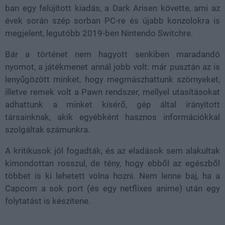
ban egy felújított kiadás, a Dark Arisen követte, ami az
évek során szép sorban PC-re és újabb konzolokra is
megjelent, legutóbb 2019-ben Nintendo Switchre.
Bár a történet nem hagyott senkiben maradandó
nyomot, a játékmenet annál jobb volt: már pusztán az is
lenyűgözött minket, hogy megmászhattunk szörnyeket,
illetve remek volt a Pawn rendszer, mellyel utasításokat
adhattunk a minket kísérő, gép által irányított
társainknak, akik egyébként hasznos információkkal
szolgáltak számunkra.
A kritikusok jól fogadták, és az eladások sem alakultak
kimondottan rosszul, de tény, hogy ebből az egészből
többet is ki lehetett volna hozni. Nem lenne baj, ha a
Capcom a sok port (és egy netflixes anime) után egy
folytatást is készítene.