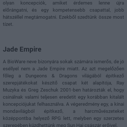
olyan koncepciók, amiket érdemes lenne újra
előrángatni, és egy kompetensebb csapattal, jobb
hátszéllel megtámogatni. Ezekből szedtünk össze most
tízet.
Jade Empire
A BioWare neve bizonyára sokak számára ismerős, de jó
eséllyel nem a Jade Empire miatt. Az azt megelőzően
főleg a Dungeons & Dragons világából építkező
szerepjátékokat készítő csapat két alapítója, Ray
Muzyka és Greg Zeschuk 2001-ben határozták el, hogy
csinálnak valami teljesen eredetit egy korábban kitalált
koncepciójukat felhasználva. A végeredmény egy, a kínai
mondavilágból építkező, a harcművészeteket
középpontba helyező RPG lett, melyben egy szerzetes
szerepében küzdhettünk meg Sun Hai császár erőivel.