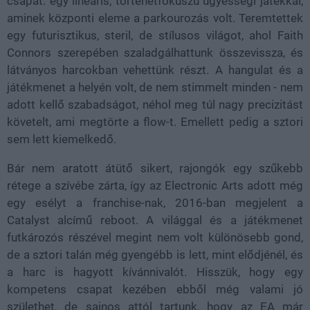
csapat: egy lineáris, történetfókuszú ügyességi játékkal,
aminek központi eleme a parkourozás volt. Teremtettek
egy futurisztikus, steril, de stílusos világot, ahol Faith
Connors szerepében szaladgálhattunk összevissza, és
látványos harcokban vehettünk részt. A hangulat és a
játékmenet a helyén volt, de nem stimmelt minden - nem
adott kellő szabadságot, néhol meg túl nagy precizitást
követelt, ami megtörte a flow-t. Emellett pedig a sztori
sem lett kiemelkedő.
Bár nem aratott átütő sikert, rajongók egy szűkebb
rétege a szívébe zárta, így az Electronic Arts adott még
egy esélyt a franchise-nak, 2016-ban megjelent a
Catalyst alcímű reboot. A világgal és a játékmenet
futkározós részével megint nem volt különösebb gond,
de a sztori talán még gyengébb is lett, mint elődjénél, és
a harc is hagyott kívánnivalót. Hisszük, hogy egy
kompetens csapat kezében ebből még valami jó
születhet, de sajnos attól tartunk, hogy az EA már