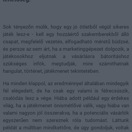
Loaded
:
Unmute
37.42%
Sok tényezőn múlik, hogy egy jó ötletből végül sikeres
játék lesz-e - kell egy hozzáértő szakemberekből álló
csapat, megfelelő vezetés, elfogadható méretű büdzsé,
és persze az sem árt, ha a marketinggépezet dolgozik, a
játékosokhoz eljutnak a vásárlásra bátorításhoz
szükséges infók, megtudják, mire számíthatnak
hangulat, történet, játékmenet tekintetében.
Ha minden klappol, az eredménnyel általában mindegyik
fél elégedett, de ha csak egy valami is félrecsúszik,
csalódás lesz a vége. Hiába adott például egy érdekes
világ, ha a játékmenet önismétlővé válik, vagy hiába van
valami nagyon jól összerakva, ha a potenciális vásárlók
egyszerűen nem szereznek róla tudomást. Láttunk
példát a múltban mindkettőre, de úgy gondoljuk, voltak