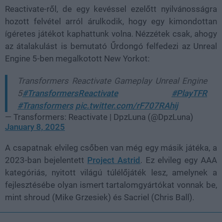
Reactivate-ről, de egy kevéssel ezelőtt nyilvánosságra
hozott felvétel arról árulkodik, hogy egy kimondottan
ígéretes játékot kaphattunk volna. Nézzétek csak, ahogy
az átalakulást is bemutató Űrdongó felfedezi az Unreal
Engine 5-ben megalkotott New Yorkot:
Transformers Reactivate Gameplay Unreal Engine
5
#TransformersReactivate
#PlayTFR
#Transformers
pic.twitter.com/rF707RAhij
— Transformers: Reactivate | DpzLuna (@DpzLuna)
January 8, 2025
A csapatnak elvileg csőben van még egy másik játéka, a
2023-ban bejelentett
Project Astrid
. Ez elvileg egy AAA
kategóriás, nyitott világú túlélőjáték lesz, amelynek a
fejlesztésébe olyan ismert tartalomgyártókat vonnak be,
mint shroud (Mike Grzesiek) és Sacriel (Chris Ball).