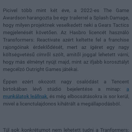
Picivel több mint két éve, a 2022-es The Game
Awardson harangozta be egy trailerrel a Splash Damage,
hogy milyen projektnek veselkedett neki a Gears Tactics
megjelenését követően. Az Hasbro licencét használó
Transformers: Reactivate azért keltette fel a franchise
rajongóinak érdeklődését, mert az ígéret egy nagy
költségvetésű címről szólt, amitől joggal lehetett várni,
hogy más élményt nyújt majd, mint az ifjabb korosztályt
megcélzó Outright Games játékai.
Éppen ezért okozott nagy csalódást a Tencent
birtokában lévő stúdió bejelentése a minap:
a
munkálatok leállnak
, és még elbocsátásokra is sor kerül,
mivel a licenctulajdonos kihátrált a megállapodásból.
Túl sok konkrétumot nem lehetett tudni a Tranformers: