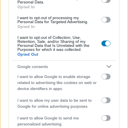
Personal Data.
Rengeteg ingyen játékkal kezdi
Opted In
I want to opt-out of processing my
2025-öt a Prime Gaming
Personal Data for Targeted Advertising.
Opted In
Hunter_GS
|
2025 január 10. 13:53
I want to opt-out of Collection, Use,
Retention, Sale, and/or Sharing of my
Personal Data that Is Unrelated with the
Purposes for which it was collected.
Opted Out
Az Amazon előfizetéséért cserébe 16 játékot
zsebelhetünk be januárban.
Google consents
Loaded
:
Unmute
I want to allow Google to enable storage
21.86%
related to advertising like cookies on web or
device identifiers in apps.
A Prime Gaming egyike azoknak a szolgáltatásoknak,
melyek megpróbálnak havidíjat kicsikarni belőlünk
I want to allow my user data to be sent to
kedvenc hobbink űzésének kedvéért. A jó hír, hogy a
Google for online advertising purposes.
Prime az egyik olcsóbb megoldás, és a játékokat, amiket
I want to allow Google to send me
kapunk, örökre megtarthatjuk.
personalized advertising.