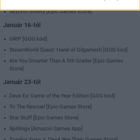
Spirit Mancer [Amazon Games App]
SkyDrift Infinity [Epic Games Store]
Január 16-tól
GRIP [GOG kód]
SteamWorld Quest: Hand of Gilgamech [GOG kód]
Are You Smarter Than A 5th Grader [Epic Games
Store]
Január 23-tól
Deus Ex: Game of the Year Edition [GOG kód]
To The Rescue! [Epic Games Store]
Star Stuff [Epic Games Store]
Spitlings [Amazon Games App]
Zombie Army 4: Dead War [Epic Games Store]