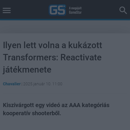
Ilyen lett volna a kukázott
Transformers: Reactivate
játékmenete
Chavalier
|
2025 január 10. 11:00
Kiszivárgott egy videó az AAA kategóriás
kooperatív shooterből.
Loaded
:
Unmute
38.41%