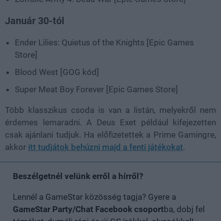
Január 30-tól
Ender Lilies: Quietus of the Knights [Epic Games
Store]
Blood West [GOG kód]
Super Meat Boy Forever [Epic Games Store]
Több klasszikus csoda is van a listán, melyekről nem
érdemes lemaradni. A Deus Exet például kifejezetten
csak ajánlani tudjuk. Ha előfizetettek a Prime Gamingre,
akkor
itt tudjátok behúzni majd a fenti játékokat
.
Beszélgetnél velünk erről a hírről?
Lennél a GameStar közösség tagja? Gyere a
GameStar Party/Chat Facebook csoport
ba, dobj fel