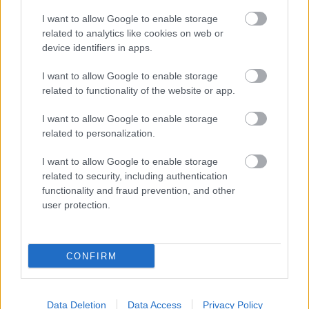
Ennek fényében nem csodálkoznánk, ha kiderülne, hogy
I want to allow Google to enable storage
közületek sokatok előfizettek a Twitch Prime-ot és
related to analytics like cookies on web or
egyéb apróságokat is biztosító csomagra. Ha ez a
device identifiers in apps.
helyzet, akkor értékelni fogjátok a tagságiért januárban
járó ajándék játékáradatot.
I want to allow Google to enable storage
related to functionality of the website or app.
I want to allow Google to enable storage
related to personalization.
Ebben a hónapban 16 címet lehet bezsebelni a
következő időpontok után, a megadott platformokon
I want to allow Google to enable storage
keresztül.
related to security, including authentication
functionality and fraud prevention, and other
Elérhető most
user protection.
Eastern Exorcist [Epic Games Store]
CONFIRM
The Bridge [Epic Games Store]
BioShock 2 Remastered [GOG kód]
Data Deletion
Data Access
Privacy Policy