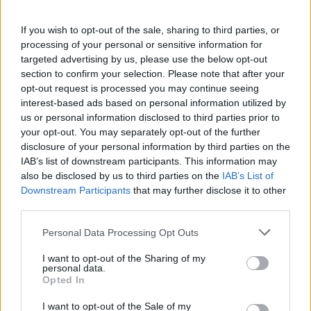
If you wish to opt-out of the sale, sharing to third parties, or
processing of your personal or sensitive information for
targeted advertising by us, please use the below opt-out
Címkék:
#hasbro
#splash damage
#transformers:
section to confirm your selection. Please note that after your
opt-out request is processed you may continue seeing
reactivate
interest-based ads based on personal information utilized by
us or personal information disclosed to third parties prior to
Platformok:
PC
PlayStation 5
Xbox Series X
your opt-out. You may separately opt-out of the further
disclosure of your personal information by third parties on the
IAB’s list of downstream participants. This information may
also be disclosed by us to third parties on the
IAB’s List of
Downstream Participants
that may further disclose it to other
third parties.
Please note that this website/app uses one or more Google
Personal Data Processing Opt Outs
services and may gather and store information including but
not limited to your visit or usage behaviour. You may click to
I want to opt-out of the Sharing of my
Hozzászólások
personal data.
grant or deny consent to Google and its third-party tags to
Opted In
use your data for below specified purposes in below Google
consent section.
I want to opt-out of the Sale of my