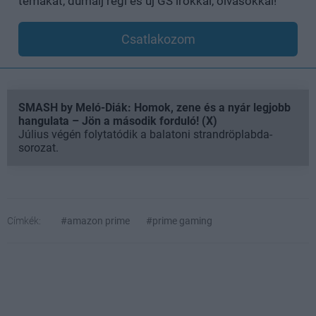
témákat, dumálj régi és új GS írókkal, olvasókkal!
Csatlakozom
SMASH by Meló-Diák: Homok, zene és a nyár legjobb
hangulata – Jön a második forduló! (X)
Július végén folytatódik a balatoni strandröplabda-
sorozat.
Címkék:
#amazon prime
#prime gaming