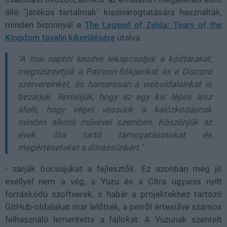
álló "játékos tartalmak" kiszivárogtatására használták,
minden bizonnyal a
The Legend of Zelda: Tears of the
Kingdom tavalyi kikerülésére
utalva.
"A mai naptól kezdve lekapcsoljuk a kódtárakat,
megszüntetjük a Patreon-fiókjainkat és a Discord
szervereinket, és hamarosan a weboldalainkat is
bezárjuk. Reméljük, hogy ez egy kis lépés lesz
afelé, hogy véget vessünk a kalózkodásnak
minden alkotó művével szemben. Köszönjük az
évek óta tartó támogatásotokat és
megértéseteket a döntésünkért."
- zárják búcsújukat a fejlesztők. Ez azonban még jó
eséllyel nem a vég, a Yuzu és a Citra ugyanis nyílt
forráskódú szoftverek, s habár a projektekhez tartozó
GitHub-oldalakat már lelőtték, a perről értesülve számos
felhasználó lementette a fájlokat. A Yuzunak szentelt