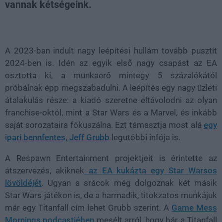
vannak kétségeink.
Loaded
:
Unmute
21.86%
A 2023-ban indult nagy leépítési hullám tovább pusztít
2024-ben is. Idén az egyik első nagy csapást az EA
osztotta ki, a munkaerő mintegy 5 százalékától
próbálnak épp megszabadulni. A leépítés egy nagy üzleti
átalakulás része: a kiadó szeretne eltávolodni az olyan
franchise-októl, mint a Star Wars és a Marvel, és inkább
saját sorozataira fókuszálna. Ezt támasztja most alá
egy
ipari bennfentes, Jeff Grubb
legutóbbi infója is.
A Respawn Entertainment projektjeit is érintette az
átszervezés, akiknek
az EA kukázta egy Star Warsos
lövöldéjét
. Ugyan a srácok még dolgoznak két másik
Star Wars játékon is, de a harmadik, titokzatos munkájuk
már egy Titanfall cím lehet Grubb szerint. A
Game Mess
Mornings podcastjében
mesélt arról, hogy bár a Titanfall