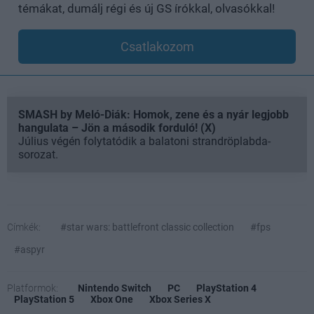
témákat, dumálj régi és új GS írókkal, olvasókkal!
Csatlakozom
SMASH by Meló-Diák: Homok, zene és a nyár legjobb
hangulata – Jön a második forduló! (X)
Július végén folytatódik a balatoni strandröplabda-
sorozat.
Címkék:
#star wars: battlefront classic collection
#fps
#aspyr
Platformok:
Nintendo Switch
PC
PlayStation 4
PlayStation 5
Xbox One
Xbox Series X