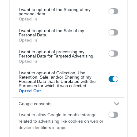
dolgozó legalább annyit megerősített, hogy a
services and may gather and store information including but
generációkon keresztüli játék működni fog, tehát a PS4-
not limited to your visit or usage behaviour. You may click to
I want to opt-out of the Sharing of my
personal data.
grant or deny consent to Google and its third-party tags to
es játékosok lövöldözhetnek majd együtt a PS5-ösökkel
Opted In
use your data for below specified purposes in below Google
és így tovább.
consent section.
I want to opt-out of the Sale of my
Personal Data.
Crossplay officially not happening, i put in a ticket with
Opted In
Aspyr and this was the response :(
by
u/ItsMaverick1357
in
StarWarsBattlefront
I want to opt-out of processing my
Personal Data for Targeted Advertising.
Opted In
I want to opt-out of Collection, Use,
Retention, Sale, and/or Sharing of my
Personal Data that Is Unrelated with the
Purposes for which it was collected.
Opted Out
Google consents
I want to allow Google to enable storage
related to advertising like cookies on web or
device identifiers in apps.