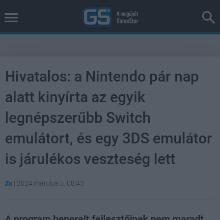
Hivatalos: a Nintendo pár nap
alatt kinyírta az egyik
legnépszerűbb Switch
emulátort, és egy 3DS emulátor
is járulékos veszteség lett
Zs
|
2024 március 5. 08:43
A program beperelt fejlesztőinek nem maradt