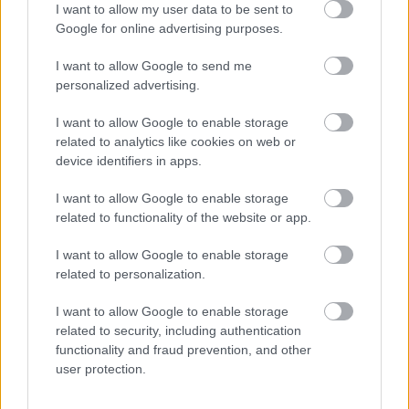
I want to allow my user data to be sent to
Google for online advertising purposes.
I want to allow Google to send me
personalized advertising.
I want to allow Google to enable storage
related to analytics like cookies on web or
device identifiers in apps.
A Star Wars: Battlefront Classic Collection első trailerei
után egyébként felmerültek más aggodalmak is. A
I want to allow Google to enable storage
related to functionality of the website or app.
videókban felbukkantak láthatóan modolt
karaktermodellek, melyek erős szemöldökráncolást
I want to allow Google to enable storage
váltottak ki a rajongókból. Az Aspyr ezekkel
related to personalization.
kapcsolatban gyorsan elmagyarázta, hogy csak
véletlenül kerültek a trailerekbe, és a végleges verzióban
I want to allow Google to enable storage
related to security, including authentication
nem lesz olyan tartalom, ami névtelen rajongók
functionality and fraud prevention, and other
munkájából származna.
user protection.