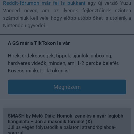
Reddit-fórumon már fel is bukkant
egy új verzió Yuzu
Vanced néven, ám az ilyenek fejlesztőinek szintén
számolniuk kell vele, hogy előbb-utóbb őket is utolérik a
Nintendo ügyvédei.
A GS már a TikTokon is vár
Hírek, érdekességek, tippek, ajánlók, unboxing,
hardveres videók, minden, ami 1-2 percbe belefér.
Kövess minket TikTokon is!
Megnézem
SMASH by Meló-Diák: Homok, zene és a nyár legjobb
hangulata – Jön a második forduló! (X)
Július végén folytatódik a balatoni strandröplabda-
sorozat.