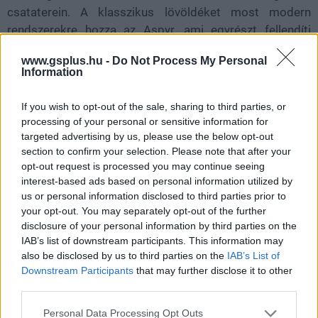
csataterein. A klasszikus lövöldéket most modern
rendszerekre hozza az Aspyr, ami egyrészt fellendíti
majd az életet azok szerverein, másrészt összehozza a
www.gsplus.hu -
Do Not Process My Personal
Star Wars-rajongó haverokat egy-egy kalandos estére. A
Information
gond ezzel csak az, hogy ha a haverok különböző
konzolokon vannak szétszórva, akkor bizony egyedül
If you wish to opt-out of the sale, sharing to third parties, or
fognak játszani.
processing of your personal or sensitive information for
targeted advertising by us, please use the below opt-out
Kiderült ugyanis, hogy a modern játékélmény egyik
section to confirm your selection. Please note that after your
fontos alapköve, a cross-play kimarad a Battlefront
opt-out request is processed you may continue seeing
interest-based ads based on personal information utilized by
Classic Collectionből. Ez azért lenne fontos, mert
us or personal information disclosed to third parties prior to
többjátékos élményre koncentráló lövöldékről van szó,
your opt-out. You may separately opt-out of the further
és a platformokon keresztüli átjárhatóság garantálhatná
disclosure of your personal information by third parties on the
az aktív közösség fenntartását.
IAB’s list of downstream participants. This information may
also be disclosed by us to third parties on the
IAB’s List of
Downstream Participants
that may further disclose it to other
third parties.
Az ezzel kapcsolatos kérdésekre reagálva egy Aspyr
Please note that this website/app uses one or more Google
Personal Data Processing Opt Outs