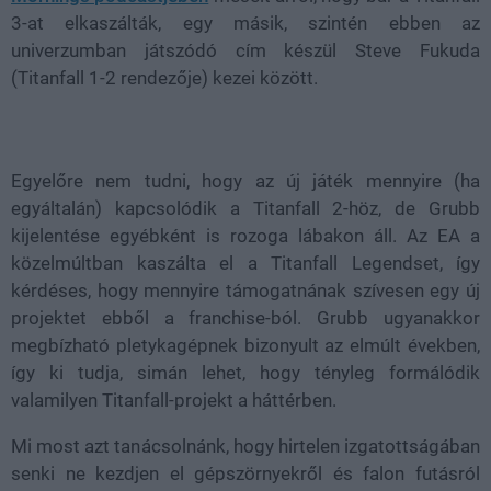
3-at elkaszálták, egy másik, szintén ebben az
univerzumban játszódó cím készül Steve Fukuda
(Titanfall 1-2 rendezője) kezei között.
Egyelőre nem tudni, hogy az új játék mennyire (ha
egyáltalán) kapcsolódik a Titanfall 2-höz, de Grubb
kijelentése egyébként is rozoga lábakon áll. Az EA a
közelmúltban kaszálta el a Titanfall Legendset, így
kérdéses, hogy mennyire támogatnának szívesen egy új
projektet ebből a franchise-ból. Grubb ugyanakkor
megbízható pletykagépnek bizonyult az elmúlt években,
így ki tudja, simán lehet, hogy tényleg formálódik
valamilyen Titanfall-projekt a háttérben.
Mi most azt tanácsolnánk, hogy hirtelen izgatottságában
senki ne kezdjen el gépszörnyekről és falon futásról