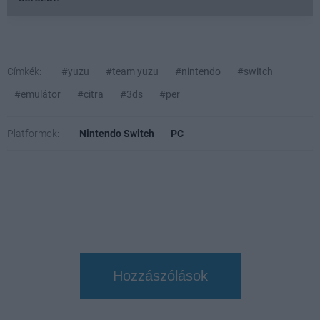
Címkék:
#yuzu
#team yuzu
#nintendo
#switch
#emulátor
#citra
#3ds
#per
Platformok:
Nintendo Switch
PC
Hozzászólások