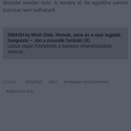
álmodni minden este. A remény él, de egyelőre semmi
biztosat nem tudhatunk.
SMASH by Meló-Diák: Homok, zene és a nyár legjobb
hangulata – Jön a második forduló! (X)
Július végén folytatódik a balatoni strandröplabda-
sorozat.
Címkék:
#titanfall
#fps
#respawn entertainment
#electronic arts