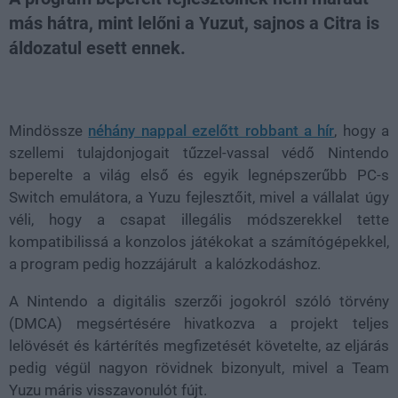
más hátra, mint lelőni a Yuzut, sajnos a Citra is
áldozatul esett ennek.
Loaded
:
Unmute
39.10%
Mindössze
néhány nappal ezelőtt robbant a hír
, hogy a
szellemi tulajdonjogait tűzzel-vassal védő Nintendo
beperelte a világ első és egyik legnépszerűbb PC-s
Switch emulátora, a Yuzu fejlesztőit, mivel a vállalat úgy
véli, hogy a csapat illegális módszerekkel tette
kompatibilissá a konzolos játékokat a számítógépekkel,
a program pedig hozzájárult a kalózkodáshoz.
A Nintendo a digitális szerzői jogokról szóló törvény
(DMCA) megsértésére hivatkozva a projekt teljes
lelövését és kártérítés megfizetését követelte, az eljárás
pedig végül nagyon rövidnek bizonyult, mivel a Team
Yuzu máris visszavonulót fújt.