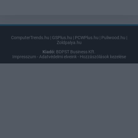
ComputerTrends.hu
|
GSPlus.hu
|
PCWPlus.hu
|
Puliwood.hu
|
Zoldpalya.hu
Kiadó:
BDPST Business Kft.
Impresszum
-
Adatvédelmi elveink
-
Hozzászólások kezelése