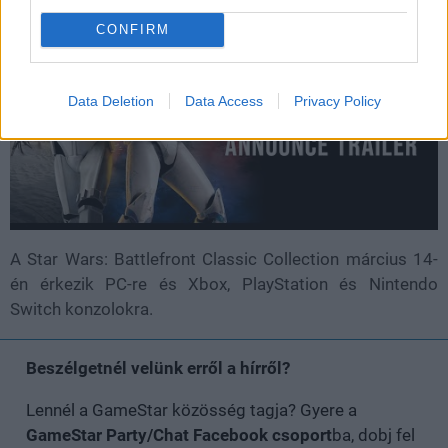
CONFIRM
Data Deletion
Data Access
Privacy Policy
A Star Wars: Battlefront Classic Collection március 14-
én érkezik PC-re és Xbox, PlayStation és Nintendo
Switch konzolokra.
Beszélgetnél velünk erről a hírről?
Lennél a GameStar közösség tagja? Gyere a
GameStar Party/Chat Facebook csoport
ba, dobj fel