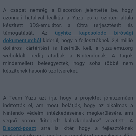
A csapat nemrég a Discordon jelentette be, hogy
azonnali hatállyal leállítja a Yuzu és a szintén általa
készített 3DS-emulátor, a Citra terjesztését és
támogatását. Az
ügyhöz kapcsolódó bírósági
dokumentumból
kiderül, hogy a fejlesztőknek 2,4 millió
dolláros kártérítést is fizetniük kell, a yuzu-emu.org
weboldalt pedig átadják a Nintendónak. A tagok
mindemellett beleegyeztek, hogy soha többé nem
készítenek hasonló szoftvereket.
A Team Yuzu azt írja, hogy a projektet jóhiszeműen
indították el, ám most belátják, hogy az alkalmas a
Nintendo védelmi intézkedéseinek megkerülésére, ami
végső soron "kiterjedt kalózkodáshoz" vezetett. A
Discord-poszt
arra is kitér, hogy a fejlesztőknek
csalódást okozott, amikor az emulátort megjelenés előtt