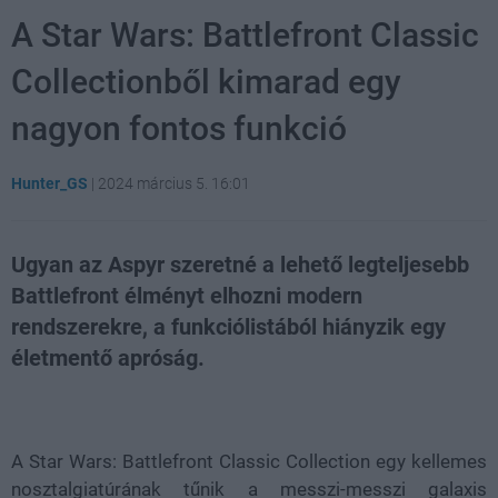
A Star Wars: Battlefront Classic
Collectionből kimarad egy
nagyon fontos funkció
Hunter_GS
|
2024 március 5. 16:01
Ugyan az Aspyr szeretné a lehető legteljesebb
Battlefront élményt elhozni modern
rendszerekre, a funkciólistából hiányzik egy
életmentő apróság.
Loaded
:
Unmute
21.86%
A Star Wars: Battlefront Classic Collection egy kellemes
nosztalgiatúrának tűnik a messzi-messzi galaxis