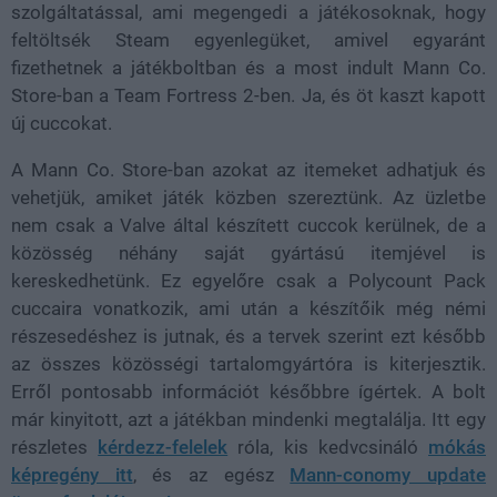
szolgáltatással, ami megengedi a játékosoknak, hogy
feltöltsék Steam egyenlegüket, amivel egyaránt
fizethetnek a játékboltban és a most indult Mann Co.
Store-ban a Team Fortress 2-ben. Ja, és öt kaszt kapott
új cuccokat.
A Mann Co. Store-ban azokat az itemeket adhatjuk és
vehetjük, amiket játék közben szereztünk. Az üzletbe
nem csak a Valve által készített cuccok kerülnek, de a
közösség néhány saját gyártású itemjével is
kereskedhetünk. Ez egyelőre csak a Polycount Pack
cuccaira vonatkozik, ami után a készítőik még némi
részesedéshez is jutnak, és a tervek szerint ezt később
az összes közösségi tartalomgyártóra is kiterjesztik.
Erről pontosabb információt későbbre ígértek. A bolt
már kinyitott, azt a játékban mindenki megtalálja. Itt egy
részletes
kérdezz-felelek
róla, kis kedvcsináló
mókás
képregény itt
, és az egész
Mann-conomy update