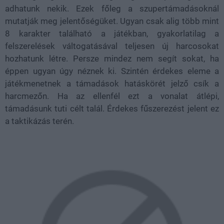
adhatunk nekik. Ezek főleg a szupertámadásoknál
mutatják meg jelentőségüket. Ugyan csak alig több mint
8 karakter található a játékban, gyakorlatilag a
felszerelések váltogatásával teljesen új harcosokat
hozhatunk létre. Persze mindez nem segít sokat, ha
éppen ugyan úgy néznek ki. Szintén érdekes eleme a
játékmenetnek a támadások hatáskörét jelző csík a
harcmezőn. Ha az ellenfél ezt a vonalat átlépi,
támadásunk tuti célt talál. Érdekes fűszerezést jelent ez
a taktikázás terén.