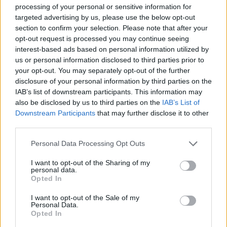
processing of your personal or sensitive information for
targeted advertising by us, please use the below opt-out
section to confirm your selection. Please note that after your
opt-out request is processed you may continue seeing
SMASH by Meló-Diák: Homok, zene és a nyár legjobb
interest-based ads based on personal information utilized by
hangulata – Jön a második forduló! (X)
us or personal information disclosed to third parties prior to
Július végén folytatódik a balatoni strandröplabda-
your opt-out. You may separately opt-out of the further
sorozat.
disclosure of your personal information by third parties on the
IAB’s list of downstream participants. This information may
also be disclosed by us to third parties on the
IAB’s List of
Downstream Participants
that may further disclose it to other
third parties.
Címkék:
#team fortres 2
#update
#frissítés
#akció
Please note that this website/app uses one or more Google
Personal Data Processing Opt Outs
services and may gather and store information including but
Platformok:
PC
not limited to your visit or usage behaviour. You may click to
I want to opt-out of the Sharing of my
personal data.
grant or deny consent to Google and its third-party tags to
Opted In
use your data for below specified purposes in below Google
consent section.
I want to opt-out of the Sale of my
Personal Data.
Opted In