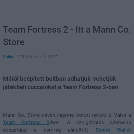
Team Fortress 2 - Itt a Mann Co.
Store
Vakka
|
2010 október 1. 12:20
Mától beépített boltban adhatjuk-vehetjük
játékbeli cuccainkat a Team Fortress 2-ben
Loaded
:
Unmute
38.26%
Mann Co. Store néven ingame boltot nyitott a Valve a
Team Fortress 2
-ben. A szolgáltatás szorosan
összefügg a nemrég elindított
Steam Wallet