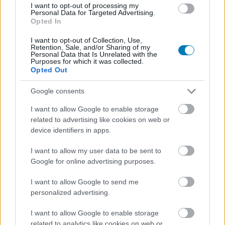
I want to opt-out of processing my
Personal Data for Targeted Advertising.
Tournament of Legends - Teszt
Opted In
I want to opt-out of Collection, Use,
Retention, Sale, and/or Sharing of my
Mayer
|
2010 szeptember 3. 12:31
Personal Data that Is Unrelated with the
Purposes for which it was collected.
Opted Out
Titánok és egyéb kretének összecsapása. Van-
Google consents
e helye ennek a küzdelemnek a Street Fighter,
I want to allow Google to enable storage
Tekken és Dead or Alive mellett?
related to advertising like cookies on web or
device identifiers in apps.
Loaded
:
Unmute
21.86%
I want to allow my user data to be sent to
A High Voltage Software csapata egy szerethető
Google for online advertising purposes.
bagázs, hiszen lelkesen kitartanak a Wii mellett, mint
I want to allow Google to send me
hardcore játékokat készítő alakulat, annak ellenére, hogy
personalized advertising.
a kifejezetten jóra sikeredett Conduit nem dalolt olyan
vígan a kasszáknál.
Legújabb próbálkozásuk a
I want to allow Google to enable storage
Tournament of Legends, mely a Wii-n csöppet
related to analytics like cookies on web or