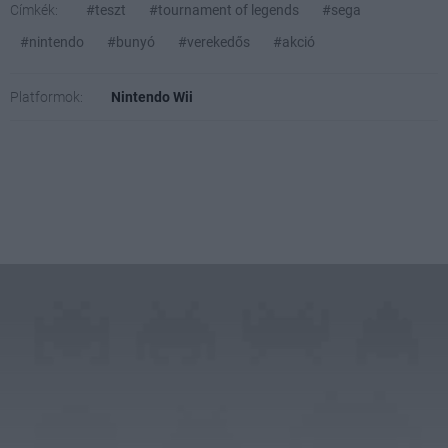
Címkék:
#teszt
#tournament of legends
#sega
#nintendo
#bunyó
#verekedős
#akció
Platformok:
Nintendo Wii