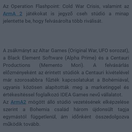
Az Operation Flashpoint: Cold War Crisis, valamint az
ArmA 2
játékokat is jegyző cseh stúdió a minap
jelentette be, hogy felvásárolta több riválisát.
A zsákmányt az Altar Games (Original War, UFO sorozat),
a Black Element Software (Alpha Prime) és a Centauri
Productions (Memento Mori). A felvásárlás
előzményeként az érintett stúdiók a Centauri kivételével
már szorosabbra fűzték kapcsolatukat a Bohémiával,
ugyanis közösen alapították meg a marketinggel és
értékesítéssel foglalkozó IDEA Games nevű vállalatot.
Az
ArmA2
mögött álló stúdió vezetésének elképzelése
szerint a Bohemia család három újdonsült tagja
egymástól függetlenül, ám időnként összedolgozva
működik tovább.