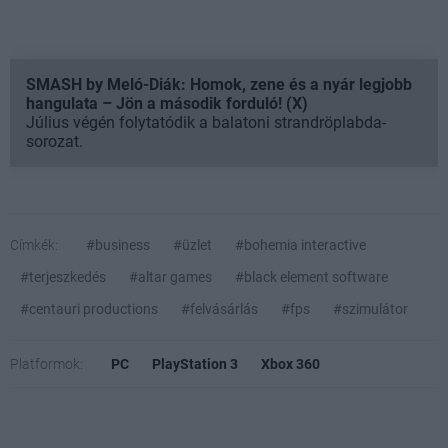
SMASH by Meló-Diák: Homok, zene és a nyár legjobb
hangulata – Jön a második forduló! (X)
Július végén folytatódik a balatoni strandröplabda-
sorozat.
Címkék:
#business
#üzlet
#bohemia interactive
#terjeszkedés
#altar games
#black element software
#centauri productions
#felvásárlás
#fps
#szimulátor
Platformok:
PC
PlayStation 3
Xbox 360