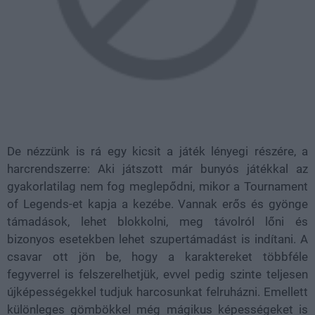
De nézzünk is rá egy kicsit a játék lényegi részére, a
harcrendszerre: Aki játszott már bunyós játékkal az
gyakorlatilag nem fog meglepődni, mikor a Tournament
of Legends-et kapja a kezébe. Vannak erős és gyönge
támadások, lehet blokkolni, meg távolról lőni és
bizonyos esetekben lehet szupertámadást is indítani. A
csavar ott jön be, hogy a karaktereket többféle
fegyverrel is felszerelhetjük, evvel pedig szinte teljesen
újképességekkel tudjuk harcosunkat felruházni. Emellett
különleges gömbökkel még mágikus képességeket is