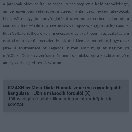
a játéknak nincs se íze, se szaga. Nincs meg az a kellő személyisége,
amivel egyenlően vetekedhet a Street Fighter vagy Tekken játékokkal.
Ha a Wii-re egy jó bunyós játékot szeretne az ember, akkor ott a
Naruto: Clash of Ninja, a Tatsunoko vs Capcom, vagy a Guilty Gear. A
High Voltage Software valami egészen újat akart letenni az asztalra, ám
ezúttal nem sikerült maradandót alkotni. Nem azt mondom, hogy rossz
játék a Tournament of Legends, hiszen amit nyújt az nagyon jól
működik. Csak egyszerűen már nem is emlékszem a karakter nevére
amelyikkel a legtöbbet játszottam.
SMASH by Meló-Diák: Homok, zene és a nyár legjobb
hangulata – Jön a második forduló! (X)
Július végén folytatódik a balatoni strandröplabda-
sorozat.