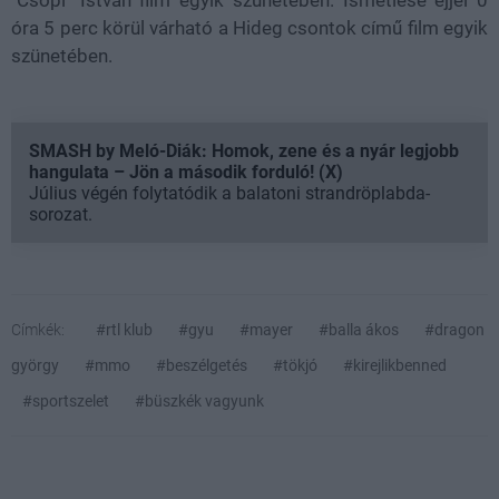
"Csöpi" István film egyik szünetében. Ismétlése éjjel 0
óra 5 perc körül várható a Hideg csontok című film egyik
szünetében.
SMASH by Meló-Diák: Homok, zene és a nyár legjobb
hangulata – Jön a második forduló! (X)
Július végén folytatódik a balatoni strandröplabda-
sorozat.
Címkék:
#rtl klub
#gyu
#mayer
#balla ákos
#dragon
györgy
#mmo
#beszélgetés
#tökjó
#kirejlikbenned
#sportszelet
#büszkék vagyunk