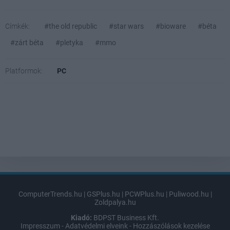
Címkék:
#the old republic
#star wars
#bioware
#béta
#zárt béta
#pletyka
#mmo
Platformok:
PC
ComputerTrends.hu
|
GSPlus.hu
|
PCWPlus.hu
|
Puliwood.hu
|
Zoldpalya.hu
Kiadó:
BDPST Business Kft.
Impresszum
-
Adatvédelmi elveink
-
Hozzászólások kezelése