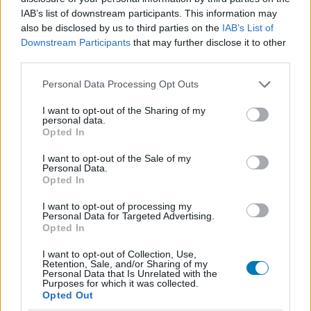
számára hamarosan remek ajánlat nyílik, legalábbis a
IAB’s list of downstream participants. This information may
also be disclosed by us to third parties on the
IAB’s List of
Japán játékosokra biztosan, de Európában is várható a
Downstream Participants
that may further disclose it to other
pack-ok érkezése. A konzolok mellé csomagolnak egy-
third parties.
egy
Pro Evolution Soccer 2010
-et (Japánban Winning
Eleven 2010), és fekete színben lesznek elérhetőek.
Please note that this website/app uses one or more Google
Personal Data Processing Opt Outs
services and may gather and store information including but
A
Pro Evolution Soccer 2010
csomagok novemberben
not limited to your visit or usage behaviour. You may click to
I want to opt-out of the Sharing of my
personal data.
grant or deny consent to Google and its third-party tags to
érkeznek Japánba, s ahogy említettem, Európai
Opted In
use your data for below specified purposes in below Google
megjelenés egyelőre nincs tervben. A csomagok ára
consent section.
I want to opt-out of the Sale of my
38,000 yen, azaz 420 dollár, azaz 77,000 forint. Érdekes,
Personal Data.
hogy mindkét konzol ugyanannyiba kerül, illetve az Xbox
Opted In
360-hoz még pluszban jár egy gamepad, elvégre így
I want to opt-out of processing my
teljes az élmény.
Personal Data for Targeted Advertising.
Opted In
I want to opt-out of Collection, Use,
Retention, Sale, and/or Sharing of my
Personal Data that Is Unrelated with the
Purposes for which it was collected.
Opted Out
SMASH by Meló-Diák: Homok, zene és a nyár legjobb