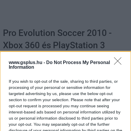
Pro Evolution Soccer 2010 -
Xbox 360 és PlayStation 3
csomagok
www.gsplus.hu -
Do Not Process My Personal
Information
PacaGS
|
2009 szeptember 29. 16:35
If you wish to opt-out of the sale, sharing to third parties, or
processing of your personal or sensitive information for
A Konami, a Sony és a Microsoft együtt
targeted advertising by us, please use the below opt-out
section to confirm your selection. Please note that after your
jelentették be a Pro Evo 2010-es csomagjaikat.
opt-out request is processed you may continue seeing
interest-based ads based on personal information utilized by
Loaded
:
Unmute
21.86%
us or personal information disclosed to third parties prior to
your opt-out. You may separately opt-out of the further
A leendő PlayStation 3 illetve Xbox 360 tulajdonosok
disclosure of your personal information by third parties on the