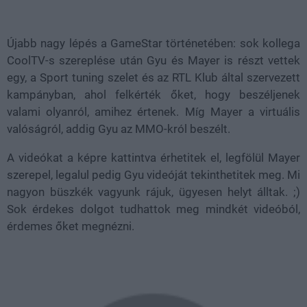
Loaded
:
Unmute
39.10%
Újabb nagy lépés a GameStar történetében: sok kollega
CoolTV-s szereplése után Gyu és Mayer is részt vettek
egy, a Sport tuning szelet és az RTL Klub által szervezett
kampányban, ahol felkérték őket, hogy beszéljenek
valami olyanról, amihez értenek. Míg Mayer a virtuális
valóságról, addig Gyu az MMO-król beszélt.
A videókat a képre kattintva érhetitek el, legfölül Mayer
szerepel, legalul pedig Gyu videóját tekinthetitek meg. Mi
nagyon büszkék vagyunk rájuk, ügyesen helyt álltak. ;)
Sok érdekes dolgot tudhattok meg mindkét videóból,
érdemes őket megnézni.