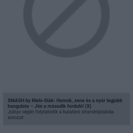
SMASH by Meló-Diák: Homok, zene és a nyár legjobb
hangulata – Jön a második forduló! (X)
Július végén folytatódik a balatoni strandröplabda-
sorozat.