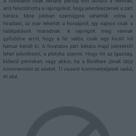
A főoldalon csak néhány percig volt látható a felhívás,
ami felszólította a rajongókat, hogy jelentkezzenek a zárt
bétára. Mire jobban szemügyre vehettük volna a
híradást, az már lekerült a honalpról, így sajnos csak a
találgatások maradnak. A rajongók meg vannak
győződve arról, hogy a hír valós, csak egy kicsit túl
hamar került ki. A hivatalos zárt bétára majd péntektől
lehet jelentkezni, a pletyka szerint. Hogy mi az igazság,
kiderül pénteken, vagy akkor, ha a BioWare jónak látja
kommentelni az esetet. Ti viszont kommenteljetek vadul,
itt alul.