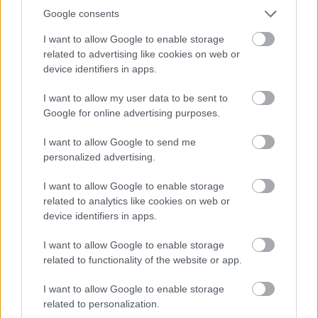
hangulata – Jön a második forduló! (X)
Google consents
Július végén folytatódik a balatoni strandröplabda-
sorozat.
I want to allow Google to enable storage
related to advertising like cookies on web or
device identifiers in apps.
I want to allow my user data to be sent to
Címkék:
#pes 2010
#pes
#pro evo
#foci
#sport
Google for online advertising purposes.
#winning eleven
I want to allow Google to send me
personalized advertising.
Platformok:
PC
PlayStation 2
PlayStation 3
Sony
PSP
Xbox 360
I want to allow Google to enable storage
related to analytics like cookies on web or
device identifiers in apps.
I want to allow Google to enable storage
related to functionality of the website or app.
I want to allow Google to enable storage
The Old Republic - Zárt béta
related to personalization.