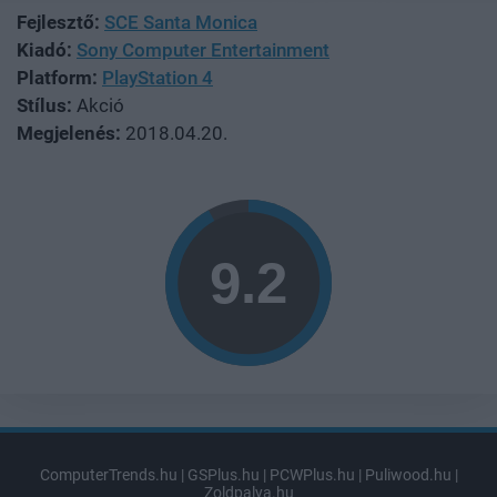
Fejlesztő:
SCE Santa Monica
Kiadó:
Sony Computer Entertainment
Platform:
PlayStation 4
Stílus:
Akció
Megjelenés:
2018.04.20.
ComputerTrends.hu
|
GSPlus.hu
|
PCWPlus.hu
|
Puliwood.hu
|
Zoldpalya.hu