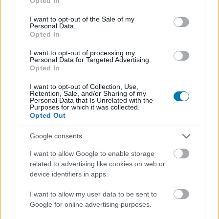
Opted In
use your data for below specified purposes in below Google
consent section.
I want to opt-out of the Sale of my
Personal Data.
Opted In
AMI TETSZETT
I want to opt-out of processing my
Lenyűgöző látványvilág
Personal Data for Targeted Advertising.
Opted In
Apa-fia dráma
I want to opt-out of Collection, Use,
Retention, Sale, and/or Sharing of my
Rengeteg tartalom
Personal Data that Is Unrelated with the
Purposes for which it was collected.
Opted Out
AMI NEM TETSZETT
Google consents
A kamerakezelés zavaró lehet
I want to allow Google to enable storage
related to advertising like cookies on web or
Kevés gigantikus főellenfél
device identifiers in apps.
I want to allow my user data to be sent to
Google for online advertising purposes.