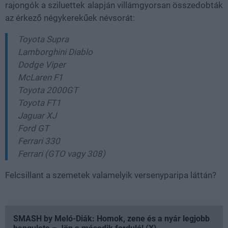
rajongók a sziluettek alapján villámgyorsan összedobták
az érkező négykerekűek névsorát:
Toyota Supra
Lamborghini Diablo
Dodge Viper
McLaren F1
Toyota 2000GT
Toyota FT1
Jaguar XJ
Ford GT
Ferrari 330
Ferrari (GTO vagy 308)
Felcsillant a szemetek valamelyik versenyparipa láttán?
SMASH by Meló-Diák: Homok, zene és a nyár legjobb