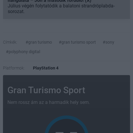
hangulata – Jön a második forduló! (X)
Július végén folytatódik a balatoni strandröplabda-
sorozat.
Címkék:
#gran turismo
#gran turismo sport
#sony
#polyphony digital
Platformok:
PlayStation 4
Gran Turismo Sport
Nem rossz ám az a harmadik hely sem.