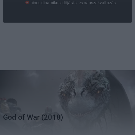
nincs dinamikus időjárás- és napszakváltozás
God of War (2018)