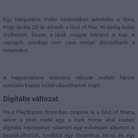
Loaded
:
Unmute
38.26%
Egy hangulatos trailer kíséretében jelentette a Sony,
hogy április 20-án érkezik a God of War, mi pedig külön
örülhetünk, hiszen a játék magyar feliratot is kap. A
rajongók azonban nem csak emiatt dörzsölhetik a
tenyerüket.
A hagyományos dobozos változat mellett három
speciális kiadás közül választhattok majd:
Digitális változat
Ha a PlayStation Store-ban csaptok le a God of Warra,
akkor a játék mellé egy, a Dark Horse által kiadott
digitális képregényt, valamint egy művészeti albumot is
bezsákolhattok, továbbá egy dinamikus téma, és egy