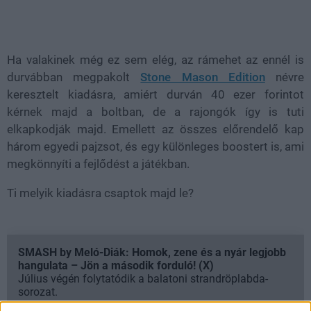
Ha valakinek még ez sem elég, az rámehet az ennél is
durvábban megpakolt
Stone Mason Edition
névre
keresztelt kiadásra, amiért durván 40 ezer forintot
kérnek majd a boltban, de a rajongók így is tuti
elkapkodják majd. Emellett az összes előrendelő kap
három egyedi pajzsot, és egy különleges boostert is, ami
megkönnyíti a fejlődést a játékban.
Ti melyik kiadásra csaptok majd le?
SMASH by Meló-Diák: Homok, zene és a nyár legjobb
hangulata – Jön a második forduló! (X)
Július végén folytatódik a balatoni strandröplabda-
sorozat.