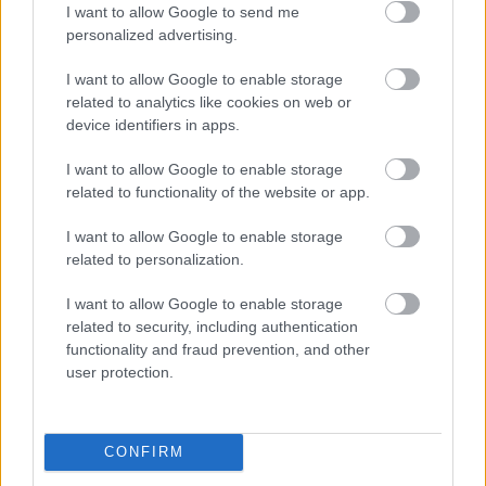
I want to allow Google to send me
personalized advertising.
I want to allow Google to enable storage
related to analytics like cookies on web or
device identifiers in apps.
Hozzászólások
I want to allow Google to enable storage
related to functionality of the website or app.
I want to allow Google to enable storage
related to personalization.
Gran Turismo Sport - tíz ingyen
I want to allow Google to enable storage
verdát hoz a következő frissítés
related to security, including authentication
functionality and fraud prevention, and other
user protection.
Szada
|
2018 január 24. 07:15
Egy ingyenes update tíz járművel fogja bővíteni
CONFIRM
a Gran Turismo Sport felhozatalát.