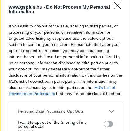
www.gsplus.hu -
Do Not Process My Personal
Information
Címkék:
#god of war
#sony santa monica
#gyűjtői
If you wish to opt-out of the sale, sharing to third parties, or
kiadás
#collector's edition
processing of your personal or sensitive information for
targeted advertising by us, please use the below opt-out
section to confirm your selection. Please note that after your
Platformok:
PlayStation 4
opt-out request is processed you may continue seeing
interest-based ads based on personal information utilized by
us or personal information disclosed to third parties prior to
God of War (2018)
your opt-out. You may separately opt-out of the further
disclosure of your personal information by third parties on the
Istenien tálalva.
IAB’s list of downstream participants. This information may
also be disclosed by us to third parties on the
IAB’s List of
Downstream Participants
that may further disclose it to other
third parties.
Please note that this website/app uses one or more Google
Personal Data Processing Opt Outs
services and may gather and store information including but
not limited to your visit or usage behaviour. You may click to
I want to opt-out of the Sharing of my
personal data.
grant or deny consent to Google and its third-party tags to