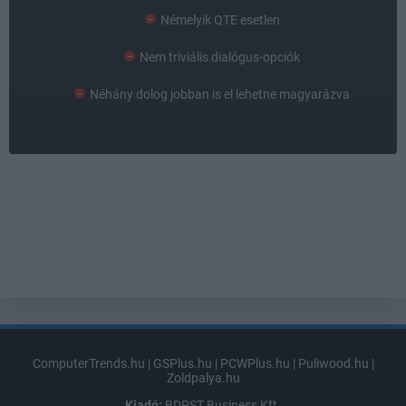
Némelyik QTE esetlen
Nem triviális dialógus-opciók
Néhány dolog jobban is el lehetne magyarázva
ComputerTrends.hu
|
GSPlus.hu
|
PCWPlus.hu
|
Puliwood.hu
|
Zoldpalya.hu
Kiadó:
BDPST Business Kft.