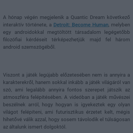
Loaded
:
Unmute
21.02%
A hónap végén megjelenik a Quantic Dream következő
interaktív története, a
Detroit: Become Human
, melyben
egy androidokkal megtöltött társadalom legégetőbb
filozófiai kérdéseit térképezhetjük majd fel három
android szemszögéből.
Viszont a játék legújabb előzetesében nem is annyira a
karakterekről, hanem sokkal inkább a játék világáról van
szó, ami legalább annyira fontos szerepet játszik az
atmoszféra felépítésében. A videóban a játék művészei
beszélnek arról, hogy hogyan is igyekeztek egy olyan
világot felépíteni, ami futurisztikus érzetet kelt, mégis
hihetővé válik azzal, hogy sosem távolodik el túlságosan
az általunk ismert dolgoktól.