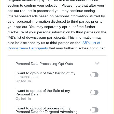
targeted advertising by us, please use the below opt-out
section to confirm your selection. Please note that after your
opt-out request is processed you may continue seeing
interest-based ads based on personal information utilized by
us or personal information disclosed to third parties prior to
your opt-out. You may separately opt-out of the further
disclosure of your personal information by third parties on the
IAB’s list of downstream participants. This information may
Csirke
- Szombaton egy autós rendezvényen
also be disclosed by us to third parties on the
IAB’s List of
Downstream Participants
that may further disclose it to other
versenyeztetem a népet F1 2017-ben. Akadnak itt ügyes
third parties.
fiatal pilóták, de Szujó Zoltán pályacsúcsát (aki
egyébként közvetíti is a futamokat) egyelőre senkinek
Please note that this website/app uses one or more Google
Personal Data Processing Opt Outs
sem sikerült megdöntenie.
services and may gather and store information including but
not limited to your visit or usage behaviour. You may click to
I want to opt-out of the Sharing of my
personal data.
grant or deny consent to Google and its third-party tags to
Opted In
use your data for below specified purposes in below Google
consent section.
I want to opt-out of the Sale of my
Personal Data.
Opted In
I want to opt-out of processing my
Personal Data for Targeted Advertising.