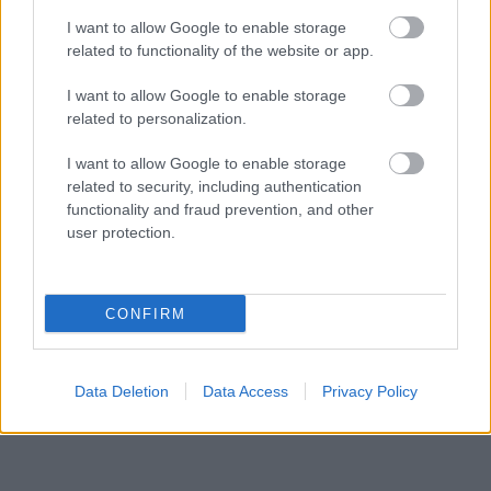
I want to allow Google to enable storage
related to functionality of the website or app.
Ti mivel játszotok ezen a hétvégén?
I want to allow Google to enable storage
related to personalization.
SMASH by Meló-Diák: Homok, zene és a nyár legjobb
I want to allow Google to enable storage
hangulata – Jön a második forduló! (X)
related to security, including authentication
Július végén folytatódik a balatoni strandröplabda-
functionality and fraud prevention, and other
sorozat.
user protection.
CONFIRM
Címkék:
#gamestar játékajánló
#hétvége
#pc
#konzol
#handheld
#mobil
Data Deletion
Data Access
Privacy Policy