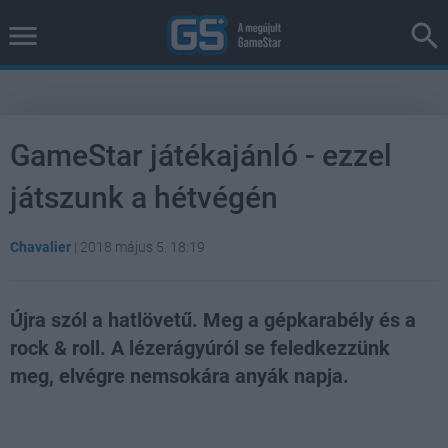
GameStar játékajánló - ezzel
játszunk a hétvégén
Chavalier
|
2018 május 5. 18:19
Újra szól a hatlövetű. Meg a gépkarabély és a
rock & roll. A lézerágyúról se feledkezzünk
meg, elvégre nemsokára anyák napja.
Loaded
:
Unmute
37.42%