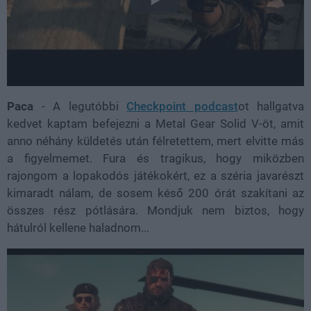
Paca
- A legutóbbi
Checkpoint podcast
ot hallgatva
kedvet kaptam befejezni a Metal Gear Solid V-öt, amit
anno néhány küldetés után félretettem, mert elvitte más
a figyelmemet. Fura és tragikus, hogy miközben
rajongom a lopakodós játékokért, ez a széria javarészt
kimaradt nálam, de sosem késő 200 órát szakítani az
összes rész pótlására. Mondjuk nem biztos, hogy
hátulról kellene haladnom...