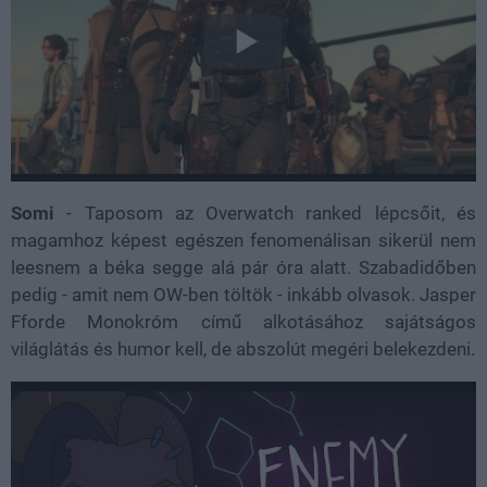
Somi
- Taposom az Overwatch ranked lépcsőit, és
magamhoz képest egészen fenomenálisan sikerül nem
leesnem a béka segge alá pár óra alatt. Szabadidőben
pedig - amit nem OW-ben töltök - inkább olvasok. Jasper
Fforde Monokróm című alkotásához sajátságos
világlátás és humor kell, de abszolút megéri belekezdeni.