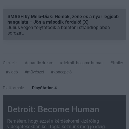
SMASH by Meló-Diák: Homok, zene és a nyár legjobb
hangulata – Jön a második forduló! (X)
Július végén folytatódik a balatoni strandröplabda-
sorozat.
Címkék:
#quantic dream
#detroit: become human
#trailer
#videó
#művészet
#koncepció
Platformok:
PlayStation 4
Detroit: Become Human
Remélem, hogy ezzel a kérdéskörrel kizárólag
videojátékokban kell foglalkoznunk még jó ideig.