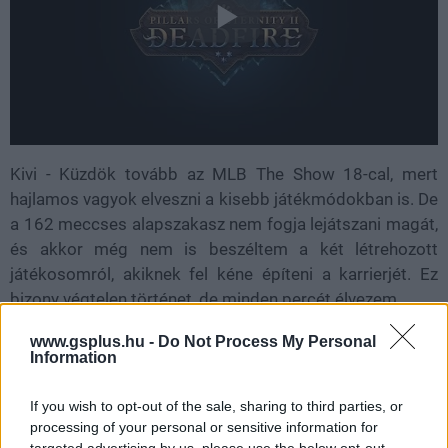
Kivi - Küzdök tovább az MLB The Show 18-cal, mert
hajlamos vagyok elveszni a kisebb játékmódokban is. De
a 162 meccses alapszakasz nem fogja lejátszani magát,
és akkor még nem is beszéltem a két létrehozott
játékosomról, akiknek fel kéne építeni a karrierjét. Ez
bizony végtelen történet, de minden percét élvezem.
www.gsplus.hu -
Do Not Process My Personal
Information
If you wish to opt-out of the sale, sharing to third parties, or
processing of your personal or sensitive information for