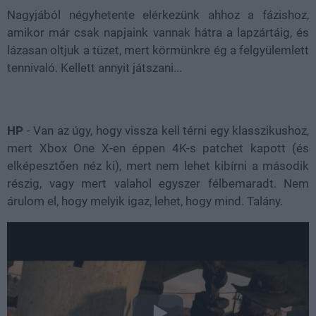
Nagyjából négyhetente elérkezünk ahhoz a fázishoz,
amikor már csak napjaink vannak hátra a lapzártáig, és
lázasan oltjuk a tüzet, mert körmünkre ég a felgyülemlett
tennivaló. Kellett annyit játszani...
HP
- Van az úgy, hogy vissza kell térni egy klasszikushoz,
mert Xbox One X-en éppen 4K-s patchet kapott (és
elképesztően néz ki), mert nem lehet kibírni a második
részig, vagy mert valahol egyszer félbemaradt. Nem
árulom el, hogy melyik igaz, lehet, hogy mind. Talány.